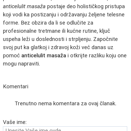
anticelulit masaža
postaje deo holističkog pristupa
koji vodi ka postizanju i održavanju željene telesne
forme. Bez obzira da li se odlučite za
profesionalne tretmane ili kućne rutine, ključ
uspeha leži u doslednosti i strpljenju. Započnite
svoj put ka glatkoj i zdravoj koži već danas uz
pomoć
anticelulit masaža
i otkrijte razliku koju one
mogu napraviti.
Komentari
Trenutno nema komentara za ovaj članak.
Vaše ime: