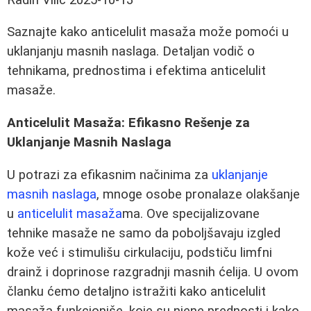
Saznajte kako anticelulit masaža može pomoći u
uklanjanju masnih naslaga. Detaljan vodič o
tehnikama, prednostima i efektima anticelulit
masaže.
Anticelulit Masaža: Efikasno Rešenje za
Uklanjanje Masnih Naslaga
U potrazi za efikasnim načinima za
uklanjanje
masnih naslaga
, mnoge osobe pronalaze olakšanje
u
anticelulit masaža
ma. Ove specijalizovane
tehnike masaže ne samo da poboljšavaju izgled
kože već i stimulišu cirkulaciju, podstiču limfni
drainž i doprinose razgradnji masnih ćelija. U ovom
članku ćemo detaljno istražiti kako anticelulit
masaža funkcioniše, koje su njene prednosti i kako