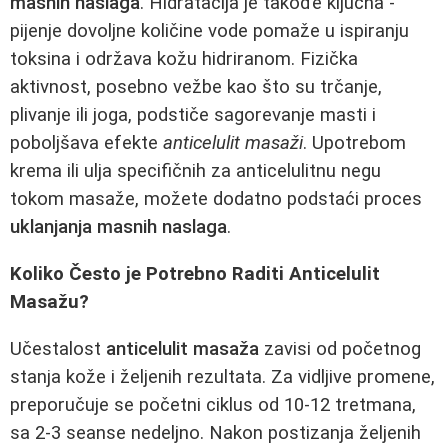
masnih naslaga
. Hidratacija je takođe ključna -
pijenje dovoljne količine vode pomaže u ispiranju
toksina i održava kožu hidriranom. Fizička
aktivnost, posebno vežbe kao što su trčanje,
plivanje ili joga, podstiče sagorevanje masti i
poboljšava efekte
anticelulit masaži
. Upotrebom
krema ili ulja specifičnih za anticelulitnu negu
tokom masaže, možete dodatno podstaći proces
uklanjanja masnih naslaga
.
Koliko Često je Potrebno Raditi Anticelulit
Masažu?
Učestalost
anticelulit masaža
zavisi od početnog
stanja kože i željenih rezultata. Za vidljive promene,
preporučuje se početni ciklus od 10-12 tretmana,
sa 2-3 seanse nedeljno. Nakon postizanja željenih