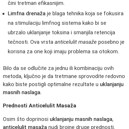
čini tretman efikasnijim.
Limfna drenaža
je blaga tehnika koja se fokusira
na stimulaciju limfnog sistema kako bi se
ubrzalo uklanjanje toksina i smanjila retencija
tečnosti. Ova vrsta
anticelulit masaže
posebno je
korisna za one koji imaju problema sa otokom.
Bilo da se odlučite za jednu ili kombinaciju ovih
metoda, ključno je da tretmane sprovodite redovno
kako biste postigli optimalne rezultate u
uklanjanju
masnih naslaga
.
Prednosti Anticelulit Masaža
Osim što doprinosi
uklanjanju masnih naslaga
,
anticelulit masaža
nudi brojne druge prednosti.