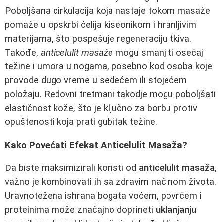
Poboljšana cirkulacija koja nastaje tokom masaže
pomaže u opskrbi ćelija kiseonikom i hranljivim
materijama, što pospešuje regeneraciju tkiva.
Takođe,
anticelulit masaže
mogu smanjiti osećaj
težine i umora u nogama, posebno kod osoba koje
provode dugo vreme u sedećem ili stojećem
položaju. Redovni tretmani takodje mogu poboljšati
elastičnost kože, što je ključno za borbu protiv
opuštenosti koja prati gubitak težine.
Kako Povećati Efekat Anticelulit Masaža?
Da biste maksimizirali koristi od
anticelulit masaža
,
važno je kombinovati ih sa zdravim načinom života.
Uravnotežena ishrana bogata voćem, povrćem i
proteinima može značajno doprineti
uklanjanju