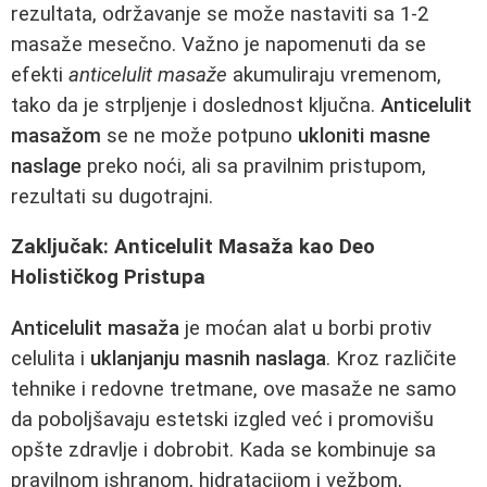
rezultata, održavanje se može nastaviti sa 1-2
masaže mesečno. Važno je napomenuti da se
efekti
anticelulit masaže
akumuliraju vremenom,
tako da je strpljenje i doslednost ključna.
Anticelulit
masažom
se ne može potpuno
ukloniti masne
naslage
preko noći, ali sa pravilnim pristupom,
rezultati su dugotrajni.
Zaključak: Anticelulit Masaža kao Deo
Holističkog Pristupa
Anticelulit masaža
je moćan alat u borbi protiv
celulita i
uklanjanju masnih naslaga
. Kroz različite
tehnike i redovne tretmane, ove masaže ne samo
da poboljšavaju estetski izgled već i promovišu
opšte zdravlje i dobrobit. Kada se kombinuje sa
pravilnom ishranom, hidratacijom i vežbom,