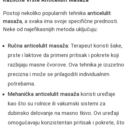
Postoji nekoliko popularnih tehnika
anticelulit
masaža
, a svaka ima svoje specifične prednosti.
Neke od najefikasnijih metoda uključuju:
Ručna anticelulit masaža
: Terapeut koristi šake,
prste i laktove da primeni pritisak i pokrete koji
razbijaju masne čvorove. Ova tehnika je izuzetno
precizna i može se prilagoditi individualnim
potrebama.
Mehanička anticelulit masaža
koristi uređaje
kao što su rolnice ili vakumski sistemi za
dubinsko delovanje na masno tkivo. Ovi uređaji
omogućavaju konzistentan pritisak i pokrete, što