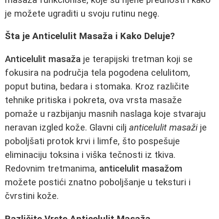
je možete ugraditi u svoju rutinu negę.
Šta je Anticelulit Masaža i Kako Deluje?
Anticelulit masaža
je terapijski tretman koji se
fokusira na područja tela pogodena celulitom,
poput butina, bedara i stomaka. Kroz različite
tehnike pritiska i pokreta, ova vrsta masaže
pomaže u razbijanju masnih naslaga koje stvaraju
neravan izgled kože. Glavni cilj
anticelulit masaži
je
poboljšati protok krvi i limfe, što pospešuje
eliminaciju toksina i viška tečnosti iz tkiva.
Redovnim tretmanima,
anticelulit masažom
možete postići znatno poboljšanje u teksturi i
čvrstini kože.
Različite Vrste Anticelulit Masaža