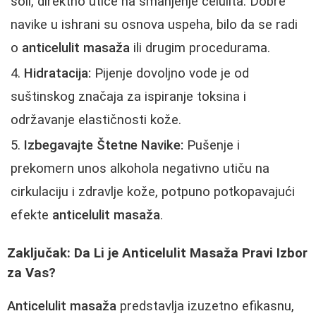
soli, direktno utiče na smanjenje celulita. Dobre
navike u ishrani su osnova uspeha, bilo da se radi
o
anticelulit masaža
ili drugim procedurama.
Hidratacija:
Pijenje dovoljno vode je od
suštinskog značaja za ispiranje toksina i
održavanje elastičnosti kože.
Izbegavajte Štetne Navike:
Pušenje i
prekomern unos alkohola negativno utiču na
cirkulaciju i zdravlje kože, potpuno potkopavajući
efekte
anticelulit masaža
.
Zaključak: Da Li je Anticelulit Masaža Pravi Izbor
za Vas?
Anticelulit masaža
predstavlja izuzetno efikasnu,