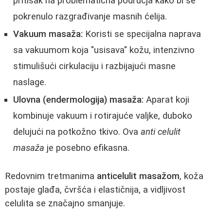
pritisak na problematična područja kako bi se
pokrenulo razgrađivanje masnih ćelija.
Vakuum masaža:
Koristi se specijalna naprava
sa vakuumom koja "usisava" kožu, intenzivno
stimulišući cirkulaciju i razbijajući masne
naslage.
Ulovna (endermologija) masaža:
Aparat koji
kombinuje vakuum i rotirajuće valjke, duboko
delujući na potkožno tkivo. Ova
anti celulit
masaža
je posebno efikasna.
Redovnim tretmanima
anticelulit masažom
, koža
postaje glađa, čvršća i elastičnija, a vidljivost
celulita se značajno smanjuje.