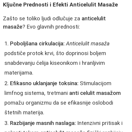
Ključne Prednosti i Efekti Anticelulit Masaže
Zašto se toliko ljudi odlučuje za
anticelulit
masaže
? Evo glavnih prednosti:
Poboljšana cirkulacija:
Anticelulit masaža
podstiče protok krvi, što doprinosi boljem
snabdevanju ćelija kiseonikom i hranljivim
materijama.
Efikasno uklanjanje toksina:
Stimulacijom
limfnog sistema, tretmani
anti celulit masažom
pomažu organizmu da se efikasnije oslobodi
štetnih materija.
Razbijanje masnih naslaga:
Intenzivni pritisak i