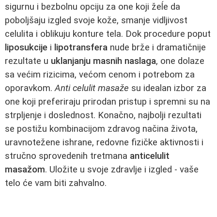
sigurnu i bezbolnu opciju za one koji žeĺe da
poboljšaju izgled svoje kože, smanje vidljivost
celulita i oblikuju konture tela. Dok procedure poput
liposukcije
i
lipotransfera
nude brže i dramatičnije
rezultate u
uklanjanju masnih naslaga
, one dolaze
sa većim rizicima, većom cenom i potrebom za
oporavkom.
Anti celulit masaže
su idealan izbor za
one koji preferiraju prirodan pristup i spremni su na
strpljenje i doslednost. Konačno, najbolji rezultati
se postižu kombinacijom zdravog načina života,
uravnotežene ishrane, redovne fizičke aktivnosti i
stručno sprovedenih tretmana
anticelulit
masažom
. Uložite u svoje zdravlje i izgled - vaše
telo će vam biti zahvalno.