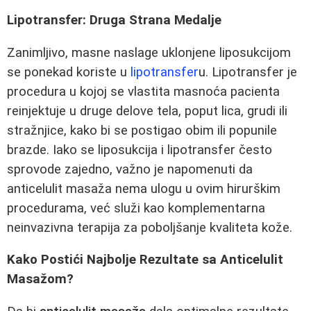
Lipotransfer: Druga Strana Medalje
Zanimljivo, masne naslage uklonjene liposukcijom
se ponekad koriste u
lipotransfer
u. Lipotransfer je
procedura u kojoj se vlastita masnoća pacienta
reinjektuje u druge delove tela, poput lica, grudi ili
stražnjice, kako bi se postigao obim ili popunile
brazde. Iako se liposukcija i lipotransfer često
sprovode zajedno, važno je napomenuti da
anticelulit masaža nema ulogu u ovim hirurškim
procedurama, već služi kao komplementarna
neinvazivna terapija za poboljšanje kvaliteta kože.
Kako Postići Najbolje Rezultate sa Anticelulit
Masažom?