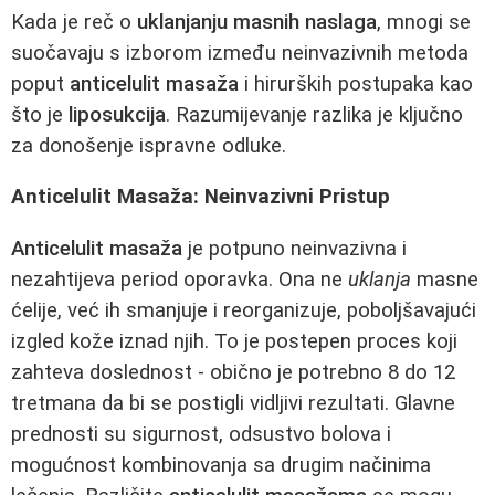
Kada je reč o
uklanjanju masnih naslaga
, mnogi se
suočavaju s izborom između neinvazivnih metoda
poput
anticelulit masaža
i hirurških postupaka kao
što je
liposukcija
. Razumijevanje razlika je ključno
za donošenje ispravne odluke.
Anticelulit Masaža: Neinvazivni Pristup
Anticelulit masaža
je potpuno neinvazivna i
nezahtijeva period oporavka. Ona ne
uklanja
masne
ćelije, već ih smanjuje i reorganizuje, poboljšavajući
izgled kože iznad njih. To je postepen proces koji
zahteva doslednost - obično je potrebno 8 do 12
tretmana da bi se postigli vidljivi rezultati. Glavne
prednosti su sigurnost, odsustvo bolova i
mogućnost kombinovanja sa drugim načinima