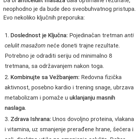
Da bi
anticelulit masaža
dala optimalne rezultate,
neophodno je da bude deo sveobuhvatnog pristupa.
Evo nekoliko ključnih preporuka:
Doslednost je Ključna:
Pojedinačan tretman
anti
celulit masažom
neće doneti trajne rezultate.
Potrebno je odraditi seriju od minimalno 8
tretmana, sa održavanjem nakon toga.
Kombinujte sa Vežbanjem:
Redovna fizička
aktivnost, posebno kardio i trening snage, ubrzava
metabolizam i pomaže u
uklanjanju masnih
naslaga
.
Zdrava Ishrana:
Unos dovoljno proteina, vlakana
i vitamina, uz smanjenje prerađene hrane, šećera i