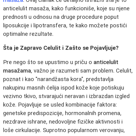
anticelulit masaža, kako funkcioniše, koje su njene
prednosti u odnosu na druge procedure poput
liposukcije i lipotransfera, te kako možete postići
optimalne rezultate.
Šta je Zapravo Celulit i Zašto se Pojavljuje?
Pre nego što se upustimo u priču o
anticelulit
masažama
, važno je razumeti sam problem. Celulit,
poznat i kao "narandžasta kora", predstavlja
nakupinu masnih ćelija ispod kože koje potiskuju
vezivno tkivo, stvarajući neravan i izbrazdan izgled
kože. Pojavljuje se usled kombinacije faktora:
genetske predispozicije, hormonalnih promena,
nezdrave ishrane, nedovoljne fizičke aktivnosti i
loše cirkulacije. Suprotno popularnom verovanju,