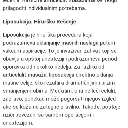
lečenja. Različite
anticelulit masažama
se mogu
prilagoditi individualnim potrebama.
Liposukcija: Hirurško Rešenje
Liposukcija
je hirurška procedura koja
podrazumeva
uklanjanje masnih naslaga
putem
vakuum aspiracije. To je invazivan zahvat koji se
obavlja u opštoj anesteziji i podrazumeva period
oporavka od nekoliko nedeļja. Za razliku od
anticelulit masaža
,
liposukcija
direktno uklanja
masne ćelije, što rezultira dramatičnijim i bržim
smanjenjem obima. Međutim, ona ne leči celulit;
zapravo, ponekad može pogoršati njegov izgled
ako se koža ne zategne pravilno. Takođe, postoje
rizici povezani sa samom operacijom i
anestezijom.