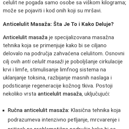
celulit ne pogada samo osobe sa viškom kilograma;
može se pojaviti i kod onih koji su mršavi.
Anticelulit Masaža: Šta Je To i Kako Deluje?
Anticelulit masaža
je specijalizovana masažna
tehnika koja se primenjuje kako bi se ciljano
delovalo na područja zahvaćena celulitom. Osnovni
cilj ovih
anti celulit masaži
je poboljšanje cirkulacije
krvi i limfe, stimulisanje limfnog sistema na
uklanjanje toksina, razbijanje masnih naslaga i
podsticanje regeneracije kožnog tkiva. Postoji
nekoliko vrsta
anticelulit masaža
, uključujući:
Ručna anticelulit masaža:
Klasična tehnika koja
podrazumeva intenzivno petljanje, mrcvarenje i