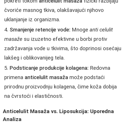
pokreti tokom
anticelulit masaža
fizički razbijaju
čvoriće masnog tkiva, olakšavajući njihovo
uklanjanje iz organizma.
Smanjenje retencije vode:
Mnoge
anti celulit
masaže
su izuzetno efektivne u borbi protiv
zadržavanja vode u tkivima, što doprinosi osećaju
lakšeg i oblikovanijeg tela.
Podsticanje produkcije kolagena:
Redovna
primena
anticelulit masaža
može podstaći
prirodnu proizvodnju kolagena, čime koža dobija
na čvrstoći i elastičnosti.
Anticelulit Masaža vs. Liposukcija: Uporedna
Analiza