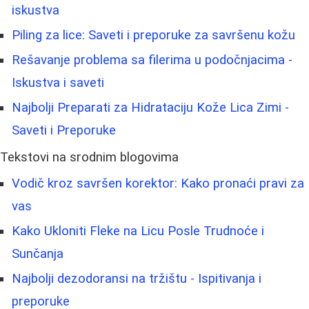
iskustva
Piling za lice: Saveti i preporuke za savršenu kožu
Rešavanje problema sa filerima u podočnjacima -
Iskustva i saveti
Najbolji Preparati za Hidrataciju Kože Lica Zimi -
Saveti i Preporuke
Tekstovi na srodnim blogovima
Vodič kroz savršen korektor: Kako pronaći pravi za
vas
Kako Ukloniti Fleke na Licu Posle Trudnoće i
Sunčanja
Najbolji dezodoransi na tržištu - Ispitivanja i
preporuke