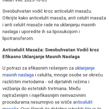
Sveobuhvatan vodič kroz anticelulit masažu.
Otkrijte kako anticelulit masaža, anti celulit masaža
i anti celulit masaže rade na uklanjanju masnih
naslaga i uporedite ih sa liposukcijom i
lipotransferom.
Anticelulit Masaža: Sveobuhvatan Vodič kroz
Efikasno Uklanjanje Masnih Naslaga
U potrazi za efikasnim rešenjem za
uklanjanje
masnih naslaga
i celulita, mnoge osobe se okreću
različitim metodama - od dijetalnih režima i
vežbanja do estetskih tretmana. Među
najtraženijim i najefikasnijim neinvazivnim
procedurama nesumnjivo se ističe
anticelulit
masaža
. Ovaj članak će detaljno istražiti šta je to