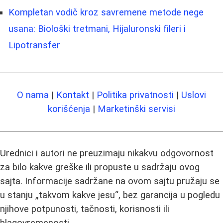
Kompletan vodič kroz savremene metode nege
usana: Biološki tretmani, Hijaluronski fileri i
Lipotransfer
O nama
|
Kontakt
|
Politika privatnosti
|
Uslovi
korišćenja
|
Marketinški servisi
Urednici i autori ne preuzimaju nikakvu odgovornost
za bilo kakve greške ili propuste u sadržaju ovog
sajta. Informacije sadržane na ovom sajtu pružaju se
u stanju „takvom kakve jesu“, bez garancija u pogledu
njihove potpunosti, tačnosti, korisnosti ili
blagovremenosti.