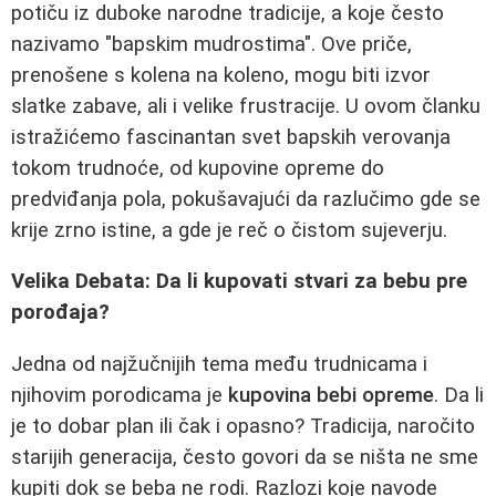
potiču iz duboke narodne tradicije, a koje često
nazivamo "bapskim mudrostima". Ove priče,
prenošene s kolena na koleno, mogu biti izvor
slatke zabave, ali i velike frustracije. U ovom članku
istražićemo fascinantan svet bapskih verovanja
tokom trudnoće, od kupovine opreme do
predviđanja pola, pokušavajući da razlučimo gde se
krije zrno istine, a gde je reč o čistom sujeverju.
Velika Debata: Da li kupovati stvari za bebu pre
porođaja?
Jedna od najžučnijih tema među trudnicama i
njihovim porodicama je
kupovina bebi opreme
. Da li
je to dobar plan ili čak i opasno? Tradicija, naročito
starijih generacija, često govori da se ništa ne sme
kupiti dok se beba ne rodi. Razlozi koje navode