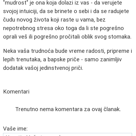
"mudrost" je ona koja dolazi iz vas - da verujete
svojoj intuiciji, da se brinete o sebi i da se radujete
čudu novog života koji raste u vama, bez
nepotrebnog stresa oko toga da li ste pogrešno
oprali veš ili pogrešno pročitali oblik svog stomaka.
Neka vaša trudnoća bude vreme radosti, pripreme i
lepih trenutaka, a bapske priče - samo zanimljiv
dodatak vašoj jedinstvenoj priči.
Komentari
Trenutno nema komentara za ovaj članak.
Vaše ime: