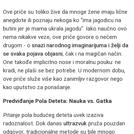
Ove priče su toliko žive da mnoge žene imaju lične
anegdote ili poznaju nekoga ko "ima jagodicu na
butini jer je mama ukrala jagodu". Iako naučno ovo
nema nikakve veze, ove priče govore o nečem
drugom - o
snazi narodnog imaginarijuma i želji da
se svaka pojava objasni
, čak i na magičan način.
One takođe implicitno nose i moralnu pouku: ne
kradi, ne plaši se bez potrebe. U modernom dobu,
ove priče služe više kao zanimljiv razgovor nego
kao uputstvo za ponašanje.
Predviđanje Pola Deteta: Nauka vs. Gatka
Pitanje pola budućeg deteta uvek izaziva
radoznalost. Dok danas
ultrazvuk
pruža pouzdan
odgovor, tradicionalne metode su bile mnogo