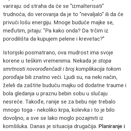
variraju: od straha da će se "izmalterisati"
trudnoća, do verovanja da je to "nevaljalo" ili da će
privući lošu energiju. Mnoge buduće majke se,
međutim, pitaju: "Pa kako onda? Da trčim iz
porodilišta da kupujem pelene i krevetac?"
Istorijski posmatrano, ova mudrost ima svoje
korene u teškim vremenima. Nekada je
stopa
smrtnosti novorođenčadi i broj komplikacija tokom
porođaja
bili znatno veći. Ljudi su, na neki način,
želeli da zaštite buduću majku od dodatne traume i
bola gledanja u praznu bebin sobu u slučaju
nesreće. Takođe, ranije se za bebu nije trebalo
mnogo toga - nekoliko krpa, kolevka i to je bilo
dovoljno, a sve se lako moglo pozajmiti iz
komšiluka. Danas je situacija drugačija.
Planiranje i