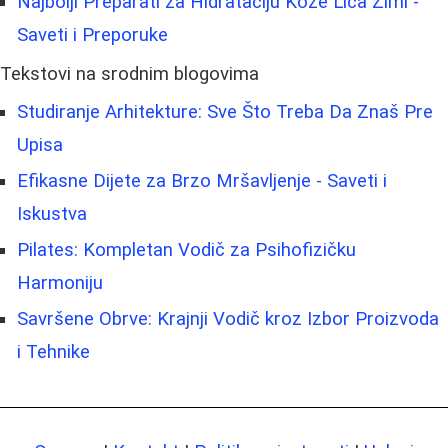
Najbolji Preparati za Hidrataciju Kože Lica Zimi -
Saveti i Preporuke
Tekstovi na srodnim blogovima
Studiranje Arhitekture: Sve Što Treba Da Znaš Pre
Upisa
Efikasne Dijete za Brzo Mršavljenje - Saveti i
Iskustva
Pilates: Kompletan Vodič za Psihofizičku
Harmoniju
Savršene Obrve: Krajnji Vodič kroz Izbor Proizvoda
i Tehnike