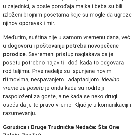
u zajednici, a posle porođaja majka i beba su bili
izloženi brojnim posetama koje su mogle da ugroze
njihov oporavak i mir.
Međutim, suština nije u samom vremenu dana, već
u
dogovoru i poštovanju potreba novopečene
porodice
. Savremeni pristup naglašava da je
posetu potrebno najaviti i doći kada to odgovara
roditeljima. Prve nedelje su ispunjene novim
ritmovima, nespavanjem i adaptacijom.
Idealno
vreme za posetu
je onda kada su roditelji
raspoloženi za goste, a ne kada se neko drugi
oseća da je to pravo vreme. Ključ je u komunikaciji i
razumevanju.
Gorušica i Druge Trudničke Nedaće: Šta One