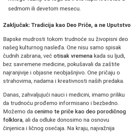
sedmom ili devetom mesecu.
Zaključak: Tradicija kao Deo Priče, a ne Uputstvo
Bapske mudrosti tokom trudnoće su živopisni deo
našeg kulturnog nasleđa. One nisu samo spisak
čudnih zabrana, već
otisak vremena
kada su ljudi,
bez savremene medicine, pokušavali da zaštite
najranjivije i objasne neobjašnjivo. One pričaju o
strahovima, nadama i kreativnosti naših predaka.
Danas, zahvaljujući nauci i medicini, imamo priliku
da trudnoću prođemo informisano i bezbedno.
Možemo da
cenimo te priče kao deo porodičnog
folklora
, ali da odluke donosimo na osnovu
činjenica i ličnog osećaja. Na kraju, najvažnija