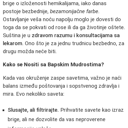
brige o izloženosti hemikalijama, iako danas
postoje bezbednije,
bezamonijačne farbe
.
Ostavljanje veša noću napolju moglo je dovesti do
toga da se pokvati od rose ili da ga životinje oštete.
Suština je u
zdravom razumu i konsultacijama sa
lekarom
. Ono što je za jednu trudnicu bezbedno, za
drugu možda neće biti.
Kako se Nositi sa Bapskim Mudrostima?
Kada vas okruženje zaspe savetima, važno je naći
balans između poštovanja i sopstvenog zdravlja i
mira. Evo nekoliko saveta:
Slusajte, ali filtrirajte.
Prihvatite savete kao izraz
brige, ali ne dozvolite da vas neproverene