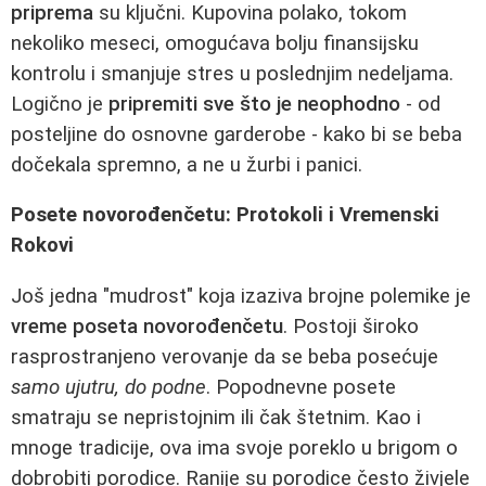
priprema
su ključni. Kupovina polako, tokom
nekoliko meseci, omogućava bolju finansijsku
kontrolu i smanjuje stres u poslednjim nedeljama.
Logično je
pripremiti sve što je neophodno
- od
posteljine do osnovne garderobe - kako bi se beba
dočekala spremno, a ne u žurbi i panici.
Posete novorođenčetu: Protokoli i Vremenski
Rokovi
Još jedna "mudrost" koja izaziva brojne polemike je
vreme poseta novorođenčetu
. Postoji široko
rasprostranjeno verovanje da se beba posećuje
samo ujutru, do podne
. Popodnevne posete
smatraju se nepristojnim ili čak štetnim. Kao i
mnoge tradicije, ova ima svoje poreklo u brigom o
dobrobiti porodice. Ranije su porodice često živjele