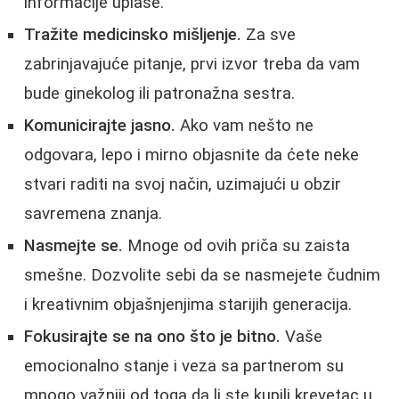
informacije uplaše.
Tražite medicinsko mišljenje.
Za sve
zabrinjavajuće pitanje, prvi izvor treba da vam
bude ginekolog ili patronažna sestra.
Komunicirajte jasno.
Ako vam nešto ne
odgovara, lepo i mirno objasnite da ćete neke
stvari raditi na svoj način, uzimajući u obzir
savremena znanja.
Nasmejte se.
Mnoge od ovih priča su zaista
smešne. Dozvolite sebi da se nasmejete čudnim
i kreativnim objašnjenjima starijih generacija.
Fokusirajte se na ono što je bitno.
Vaše
emocionalno stanje i veza sa partnerom su
mnogo važniji od toga da li ste kupili krevetac u