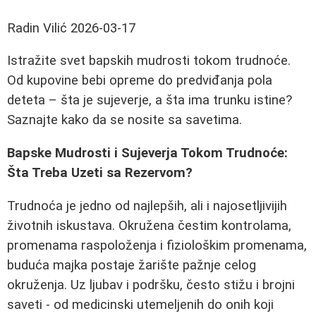
Radin Vilić
2026-03-17
Istražite svet bapskih mudrosti tokom trudnoće.
Od kupovine bebi opreme do predviđanja pola
deteta – šta je sujeverje, a šta ima trunku istine?
Saznajte kako da se nosite sa savetima.
Bapske Mudrosti i Sujeverja Tokom Trudnoće:
Šta Treba Uzeti sa Rezervom?
Trudnoća je jedno od najlepših, ali i najosetljivijih
životnih iskustava. Okružena čestim kontrolama,
promenama raspoloženja i fiziološkim promenama,
buduća majka postaje žarište pažnje celog
okruženja. Uz ljubav i podršku, često stižu i brojni
saveti - od medicinski utemeljenih do onih koji