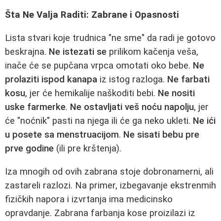
Šta Ne Valja Raditi: Zabrane i Opasnosti
Lista stvari koje trudnica "ne sme" da radi je gotovo
beskrajna.
Ne istezati se
prilikom kačenja veša,
inače će se pupčana vrpca omotati oko bebe.
Ne
prolaziti ispod kanapa
iz istog razloga.
Ne farbati
kosu
, jer će hemikalije naškoditi bebi.
Ne nositi
uske farmerke
.
Ne ostavljati veš noću napolju
, jer
će "noćnik" pasti na njega ili će ga neko ukleti.
Ne ići
u posete sa menstruacijom
.
Ne sisati bebu pre
prve godine
(ili pre krštenja).
Iza mnogih od ovih zabrana stoje dobronamerni, ali
zastareli razlozi. Na primer, izbegavanje ekstrenmih
fizičkih napora i izvrtanja ima medicinsko
opravdanje. Zabrana farbanja kose proizilazi iz