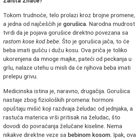
Zaista Znače?
Tokom trudnoće, telo prolazi kroz brojne promene,
a jedna od najčešćih je
gorušica
. Narodna mudrost
tvrdi da je pojava gorušice direktno povezana sa
rastom kose kod bebe
. Što je gorušica jača, to će
beba imati gušću i dužu kosu. Ova priča je toliko
ukorenjena da mnoge majke, pateći od peckanja u
grlu, nalaze utehu u misli da će njihova beba imati
prelepu grivu.
Medicinska istina je, naravno, drugačija. Gorušica
nastaje zbog fizioloških promena: hormoni
opuštaju mišić koji razdvaja želudac od jednjaka, a
rastuća materica vrši pritisak na želudac, što
dovodi do povraćanja želučane kiseline. Nema
nikakve direktne veze sa
bebinom kosom
. Ipak, ova