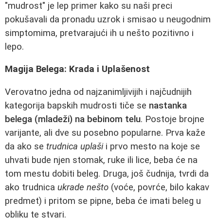
"mudrost" je lep primer kako su naši preci
pokušavali da pronadu uzrok i smisao u neugodnim
simptomima, pretvarajući ih u nešto pozitivno i
lepo.
Magija Belega: Krada i Uplašenost
Verovatno jedna od najzanimljivijih i najčudnijih
kategorija bapskih mudrosti tiče se
nastanka
belega (mladeži) na bebinom telu
. Postoje brojne
varijante, ali dve su posebno popularne. Prva kaže
da ako se
trudnica uplaši
i prvo mesto na koje se
uhvati bude njen stomak, ruke ili lice, beba će na
tom mestu dobiti beleg. Druga, još čudnija, tvrdi da
ako trudnica
ukrade nešto
(voće, povrće, bilo kakav
predmet) i pritom se pipne, beba će imati beleg u
obliku te stvari.