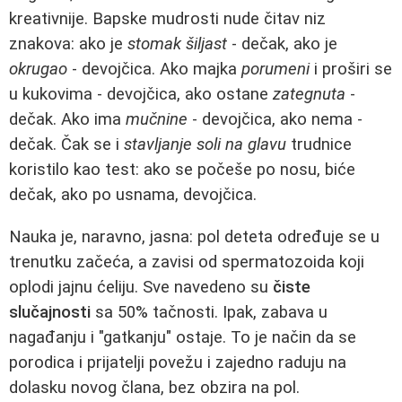
kreativnije. Bapske mudrosti nude čitav niz
znakova: ako je
stomak šiljast
- dečak, ako je
okrugao
- devojčica. Ako majka
porumeni
i proširi se
u kukovima - devojčica, ako ostane
zategnuta
-
dečak. Ako ima
mučnine
- devojčica, ako nema -
dečak. Čak se i
stavljanje soli na glavu
trudnice
koristilo kao test: ako se počeše po nosu, biće
dečak, ako po usnama, devojčica.
Nauka je, naravno, jasna: pol deteta određuje se u
trenutku začeća, a zavisi od spermatozoida koji
oplodi jajnu ćeliju. Sve navedeno su
čiste
slučajnosti
sa 50% tačnosti. Ipak, zabava u
nagađanju i "gatkanju" ostaje. To je način da se
porodica i prijatelji povežu i zajedno raduju na
dolasku novog člana, bez obzira na pol.