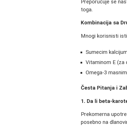
Preporučuje se nast
toga.
Kombinacija sa D
Mnogi korisnisti is
Sumecim kalcijumo
Vitaminom E (za 
Omega-3 masnim 
Česta Pitanja i Za
1. Da li beta-karo
Prekomerna upotreb
posebno na dlanovi