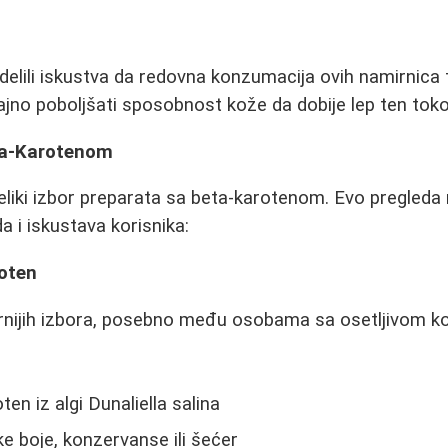
odelili iskustva da redovna konzumacija ovih namirnica
no poboljšati sposobnost kože da dobije lep ten toko
ta-Karotenom
veliki izbor preparata sa beta-karotenom. Evo pregleda
a i iskustava korisnika:
roten
rnijih izbora, posebno među osobama sa osetljivom k
ten iz algi Dunaliella salina
e boje, konzervanse ili šećer