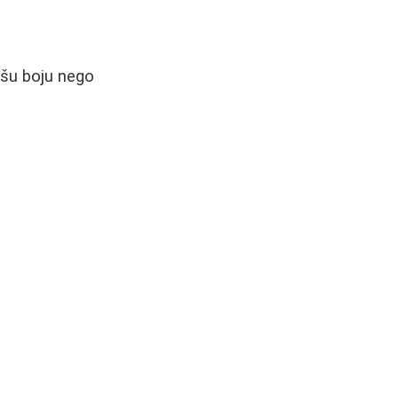
pšu boju nego