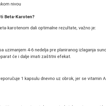
ijskom nivou
ti Beta-Karoten?
beta-karotenom dali optimalne rezultate, važno je:
sa uzimanjem 4-6 nedelja pre planiranog izlaganja sun
parat će i dalje imati zaštitni efekat.
eporučuje 1 kapsulu dnevno uz obrok, jer se vitamin A