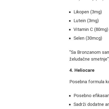
Likopen (3mg)
Lutein (3mg)
Vitamin C (80mg)
Selen (30mcg)
"Sa Bronzanom sam p
želudačne smetnje",
4. Heliocare
Posebna formula ko
Posebno efikasan
Sadrži dodatne a