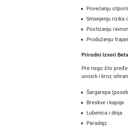
Povećanju otporn
Smanjenju rizika 
Postizanju ravnome
Produženju trajan
Prirodni Izvori Be
Pre nego što pređ
unositi i kroz ishran
Šargarepa (pose
Breskve i kajsije
Lubenica i dinja
Paradajz