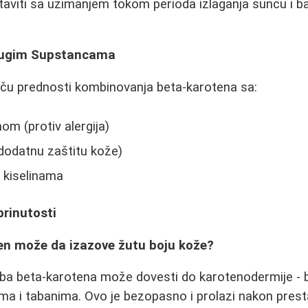
aviti sa uzimanjem tokom perioda izlaganja suncu i ba
rugim Supstancama
tiču prednosti kombinovanja beta-karotena sa:
m (protiv alergija)
dodatnu zaštitu kože)
kiselinama
brinutosti
ten može da izazove žutu boju kože?
a beta-karotena može dovesti do karotenodermije - bl
ma i tabanima. Ovo je bezopasno i prolazi nakon prest