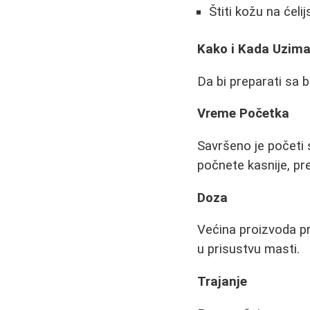
Štiti kožu na ćel
Kako i Kada Uzima
Da bi preparati sa 
Vreme Početka
Savršeno je početi 
počnete kasnije, pre
Doza
Većina proizvoda pr
u prisustvu masti.
Trajanje