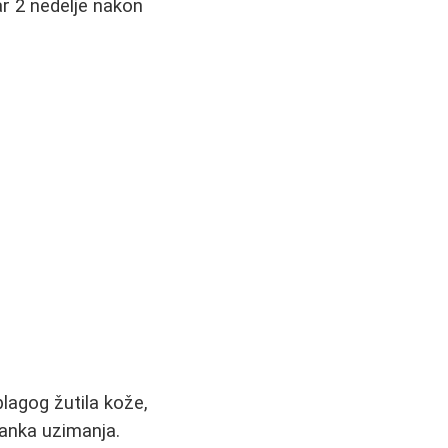
r 2 nedelje nakon
agog žutila kože,
anka uzimanja.