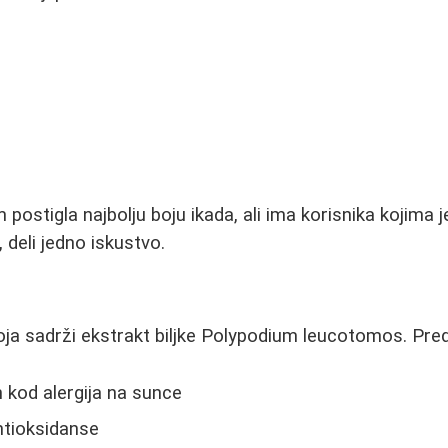
ostigla najbolju boju ikada, ali ima korisnika kojima j
 deli jedno iskustvo.
ja sadrži ekstrakt biljke Polypodium leucotomos. Pred
 kod alergija na sunce
ntioksidanse