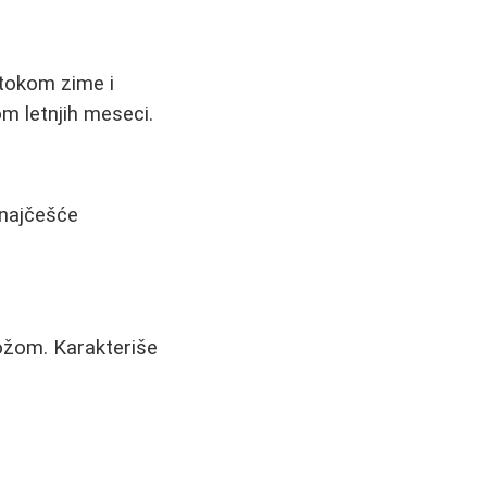
 tokom zime i
m letnjih meseci.
 najčešće
ožom. Karakteriše