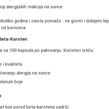
ji alergijskih reakcija na sunce
ekoliko godina i zaista pomaže - ne gorim i dobijem le
 od korisnica.
 Beta-Karoten
va sa 100 kapsula po pakovanju. Korisnici ističu:
i kvaliteta
čavanju alergija na sunce
lanule boje
e
at koji pored beta-karotena sadrži: