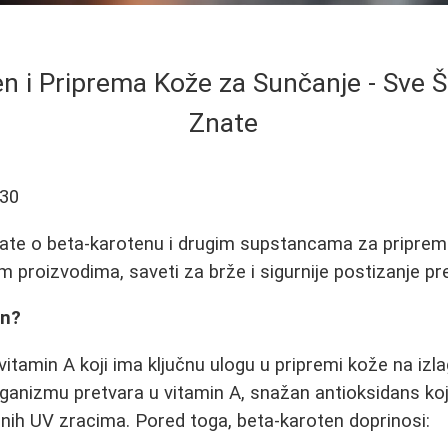
n i Priprema Kože za Sunčanje - Sve 
Znate
-30
nate o beta-karotenu i drugim supstancama za priprem
im proizvodima, saveti za brže i sigurnije postizanje pr
en?
vitamin A koji ima ključnu ulogu u pripremi kože na iz
ganizmu pretvara u vitamin A, snažan antioksidans koji
nih UV zracima. Pored toga, beta-karoten doprinosi: