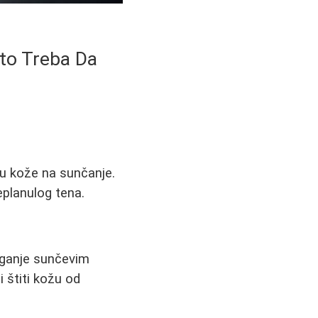
Što Treba Da
u kože na sunčanje.
eplanulog tena.
laganje sunčevim
 štiti kožu od