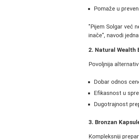
Pomaže u prevenci
"Pijem Solgar već n
inače", navodi jedna
2. Natural Wealth
Povoljnija alternati
Dobar odnos cene 
Efikasnost u spre
Dugotrajnost prep
3. Bronzan Kapsul
Kompleksniji prepar