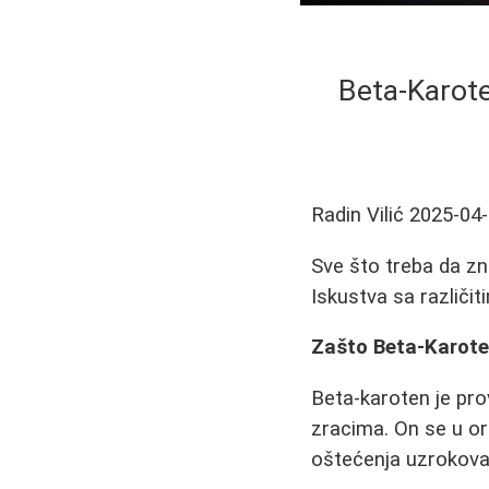
Beta-Karote
Radin Vilić
2025-04
Sve što treba da z
Iskustva sa različit
Zašto Beta-Karot
Beta-karoten je pro
zracima. On se u or
oštećenja uzrokova