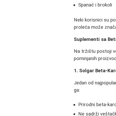
Spanać i brokoli
Neki korisnici su p
proleća može značaj
Suplementi sa Be
Na tržištu postoji 
pominjanih proizvod
1. Solgar Beta-Ka
Jedan od najpopula
ga:
Prirodni beta-karo
Ne sadrži veštačk