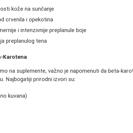
osti kože na sunčanje
od crvenila i opekotina
rnije i intenzivnije preplanule boje
ja preplanulog tena
ta-Karotena
emo na suplemente, važno je napomenuti da beta-ka
u. Najbogatiji prirodni izvori su:
bno kuvana)