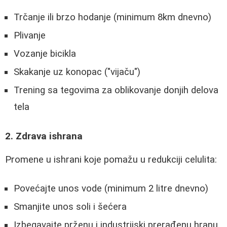
Trčanje ili brzo hodanje (minimum 8km dnevno)
Plivanje
Vozanje bicikla
Skakanje uz konopac ("vijaču")
Trening sa tegovima za oblikovanje donjih delova
tela
2. Zdrava ishrana
Promene u ishrani koje pomažu u redukciji celulita:
Povećajte unos vode (minimum 2 litre dnevno)
Smanjite unos soli i šećera
Izbegavajte prženu i industrijski prerađenu hranu