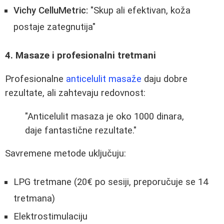
Vichy CelluMetric:
"Skup ali efektivan, koža
postaje zategnutija"
4. Masaze i profesionalni tretmani
Profesionalne
anticelulit masaže
daju dobre
rezultate, ali zahtevaju redovnost:
"Anticelulit masaza je oko 1000 dinara,
daje fantastične rezultate."
Savremene metode uključuju:
LPG tretmane (20€ po sesiji, preporučuje se 14
tretmana)
Elektrostimulaciju