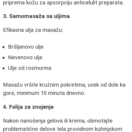
priprema kožu za apsorpciju anticelulit preparata.
3. Samomasaža sa uljima
Efikasna ulja za masažu:
Bršljanovo ulje
Nevenovo ulje
Ulje od rosmorina
Masažu vršite kružnim pokretima, uvek od dole ka
gore, minimum 10 minuta dnevno.
4. Folija za znojenje
Nakon nanošenja gelova ili krema, obmotajte
problematične delove tela providnom kuhinjskom