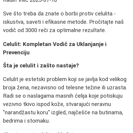
Sve što treba da znate o borbi protiv celulita -
iskustva, saveti i efikasne metode. Pročitajte naš
vodič od 3000 reči za optimalne rezultate.
Celulit: Kompletan Vodič za Uklanjanje i
Prevenciju
Šta je celulit i zašto nastaje?
Celulit je estetski problem koji se javlja kod velikog
broja žena, nezavisno od telesne težine ili uzrasta.
Radi se o naslagama masnih ćelija koje potiskuju
vezivno tkivo ispod kože, stvarajući neravnu
"narandžastu koru" izgled, najčešće na butinama,
bedrima i stomaku.