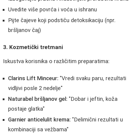
Uvedite više povrća i voća u ishranu
Pijte čajeve koji podstiču detoksikaciju (npr.
bršljanov čaj)
3. Kozmetički tretmani
Iskustva korisnika o različitim preparatima:
Clarins Lift Minceur:
"Vredi svaku paru, rezultati
vidljivi posle 2 nedelje"
Naturabel bršljanov gel:
"Dobar i jeftin, koža
postaje glatka"
Garnier anticelulit krema:
"Delimični rezultati u
kombinaciji sa vežbama"