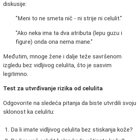
diskusije:
"Meni to ne smeta nič - ni strije ni celulit."
"Ako neka ima ta dva atributa (lepu guzu i
figure) onda ona nema mane."
Međutim, mnoge žene i dalje teže savršenom
izgledu bez vidljivog celulita, što je sasvim
legitimno.
Test za utvrđivanje rizika od celulita
Odgovorite na sledeća pitanja da biste utvrdili svoju
sklonost ka celulitu:
Da li imate vidljivog celulita bez stiskanja kože?