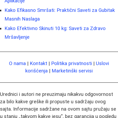
Aplikacije
Kako Efikasno Smršati: Praktični Saveti za Gubitak
Masnih Naslaga
Kako Efektivno Skinuti 10 kg: Saveti za Zdravo
Mršavljenje
O nama
|
Kontakt
|
Politika privatnosti
|
Uslovi
korišćenja
|
Marketinški servisi
Urednici i autori ne preuzimaju nikakvu odgovornost
za bilo kakve greške ili propuste u sadržaju ovog
sajta. Informacije sadržane na ovom sajtu pružaju se
u stanju „takvom kakve jesu“, bez garancija u pogledu