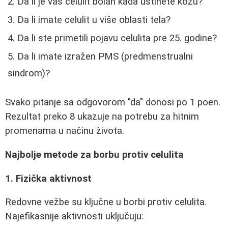
Da li je vaš celulit bolan kada uštinete kožu?
Da li imate celulit u više oblasti tela?
Da li ste primetili pojavu celulita pre 25. godine?
Da li imate izražen PMS (predmenstrualni
sindrom)?
Svako pitanje sa odgovorom "da" donosi po 1 poen.
Rezultat preko 8 ukazuje na potrebu za hitnim
promenama u načinu života.
Najbolje metode za borbu protiv celulita
1. Fizička aktivnost
Redovne vežbe su ključne u borbi protiv celulita.
Najefikasnije aktivnosti uključuju: