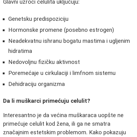
Glavni uzroci celulita uključuju:
Genetsku predispoziciju
Hormonske promene (posebno estrogen)
Neadekvatnu ishranu bogatu mastima i ugljenim
hidratima
Nedovoljnu fizičku aktivnost
Poremećaje u cirkulaciji i limfnom sistemu
Dehidraciju organizma
Da li muškarci primećuju celulit?
Interesantno je da većina muškaraca uopšte ne
primećuje celulit kod žena, ili ga ne smatra
značajnim estetskim problemom. Kako pokazuju