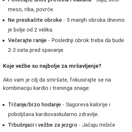
meso, riba, povrće.
Ne preskačite obroke
- 5 manjih obroka dnevno
je bolje od 2 velika.
Večerajte ranije
- Poslednji obrok treba da bude
2-3 sata pred spavanje.
Koje vežbe su najbolje za mršavljenje?
Ako vam je cilj da smršate, fokusirajte se na
kombinaciju kardio i treninga snage:
Trčanje/brzo hodanje
- Sagoreva kalorije i
poboljšava kardiovaskularno zdravlje.
Trbušnjaci i vežbe za jezgro
- Jačaju mišiće