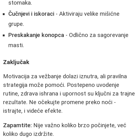
stomaka.
Čučnjevi i iskoraci
- Aktiviraju velike mišićne
grupe.
Preskakanje konopca
- Odlično za sagorevanje
masti.
Zaključak
Motivacija za vežbanje dolazi iznutra, ali pravilna
strategija može pomoći. Postepeno uvodenje
rutine, zdrava ishrana i upornost su ključni za trajne
rezultate. Ne očekujte promene preko noći -
istrajte, i videće efekte.
Zapamtite:
Nije važno koliko brzo počinjete, već
koliko dugo izdržite.