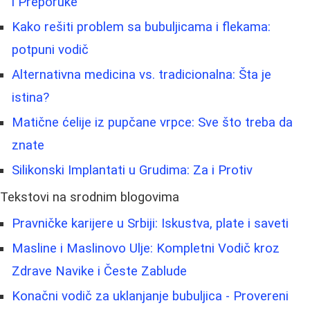
i Preporuke
Kako rešiti problem sa bubuljicama i flekama:
potpuni vodič
Alternativna medicina vs. tradicionalna: Šta je
istina?
Matične ćelije iz pupčane vrpce: Sve što treba da
znate
Silikonski Implantati u Grudima: Za i Protiv
Tekstovi na srodnim blogovima
Pravničke karijere u Srbiji: Iskustva, plate i saveti
Masline i Maslinovo Ulje: Kompletni Vodič kroz
Zdrave Navike i Česte Zablude
Konačni vodič za uklanjanje bubuljica - Provereni