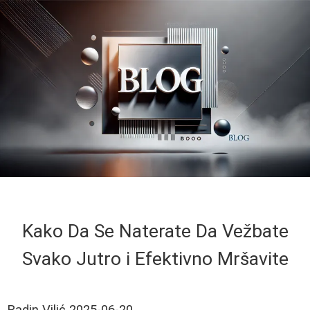
Kako Da Se Naterate Da Vežbate
Svako Jutro i Efektivno Mršavite
Radin Vilić
2025-06-20