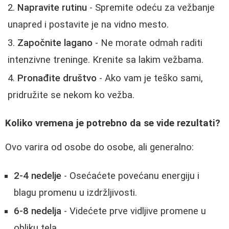
Napravite rutinu
- Spremite odeću za vežbanje
unapred i postavite je na vidno mesto.
Započnite lagano
- Ne morate odmah raditi
intenzivne treninge. Krenite sa lakim vežbama.
Pronađite društvo
- Ako vam je teško sami,
pridružite se nekom ko vežba.
Koliko vremena je potrebno da se vide rezultati?
Ovo varira od osobe do osobe, ali generalno:
2-4 nedelje
- Osećaćete povećanu energiju i
blagu promenu u izdržljivosti.
6-8 nedelja
- Videćete prve vidljive promene u
obliku tela.