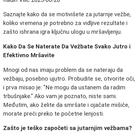
Saznajte kako da se motivišete za jutarnje vežbe,
koliko vremena je potrebno za vidljive rezultate i
zašto ishrana igra ključnu ulogu u mršavljenju.
Kako Da Se Naterate Da Vežbate Svako Jutro i
Efektivno Mršavite
Mnogi od nas imaju problem da se nateraju da
vežbaju, posebno ujutro. Probudite se, otvorite oči,
i prva misao je: "Ne mogu da ustanem da radim
trbušnjake." Ako vam je poznato, niste sami.
Međutim, ako želite da smršate i ojačate mišiće,
morate preći preko te početne lenjosti.
Zašto je teško započeti sa jutarnjim vežbama?