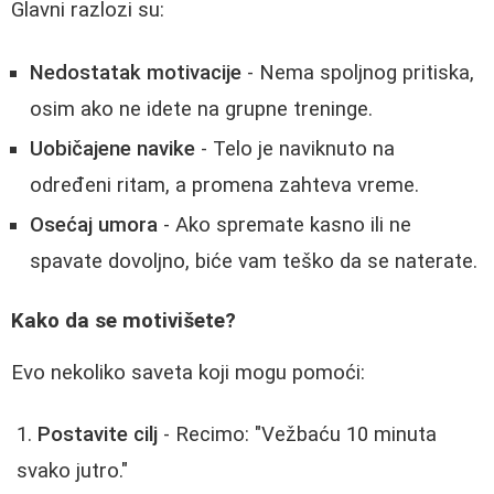
Glavni razlozi su:
Nedostatak motivacije
- Nema spoljnog pritiska,
osim ako ne idete na grupne treninge.
Uobičajene navike
- Telo je naviknuto na
određeni ritam, a promena zahteva vreme.
Osećaj umora
- Ako spremate kasno ili ne
spavate dovoljno, biće vam teško da se naterate.
Kako da se motivišete?
Evo nekoliko saveta koji mogu pomoći:
Postavite cilj
- Recimo: "Vežbaću 10 minuta
svako jutro."