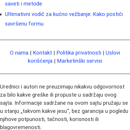
saveti i metode
Ultimativni vodič za kućno vežbanje: Kako postići
savršenu formu
O nama
|
Kontakt
|
Politika privatnosti
|
Uslovi
korišćenja
|
Marketinški servisi
Urednici i autori ne preuzimaju nikakvu odgovornost
za bilo kakve greške ili propuste u sadržaju ovog
sajta. Informacije sadržane na ovom sajtu pružaju se
u stanju „takvom kakve jesu“, bez garancija u pogledu
njihove potpunosti, tačnosti, korisnosti ili
blagovremenosti.