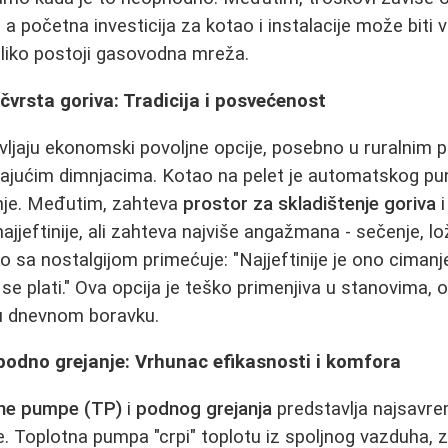
 a početna investicija za kotao i instalacije može biti 
koliko postoji gasovodna mreža.
 čvrsta goriva: Tradicija i posvećenost
avljaju ekonomski povoljne opcije, posebno u ruralnim p
jućim dimnjacima. Kotao na pelet je automatskog pun
nje. Međutim, zahteva
prostor za skladištenje goriva
i
najjeftinije, ali zahteva najviše angažmana - sečenje, lo
 sa nostalgijom primećuje: "Najjeftinije je ono cimanje 
se plati." Ova opcija je teško primenjiva u stanovima, 
u dnevnom boravku.
podno grejanje: Vrhunac efikasnosti i komfora
ne pumpe (TP)
i
podnog grejanja
predstavlja najsavrem
e. Toplotna pumpa "crpi" toplotu iz spoljnog vazduha, ze