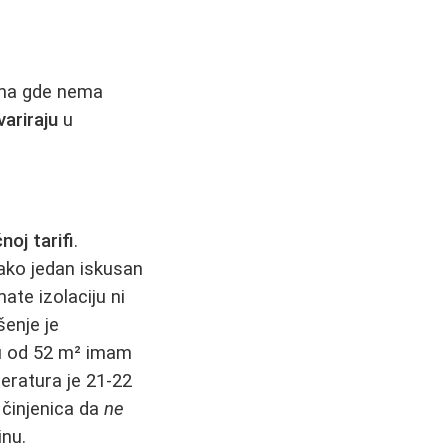
vima gde nema
ariraju
u
ćnoj tarifi
.
Kako jedan iskusan
ate izolaciju ni
enje je
nu od 52 m² imam
eratura je 21-22
 činjenica da
ne
inu.