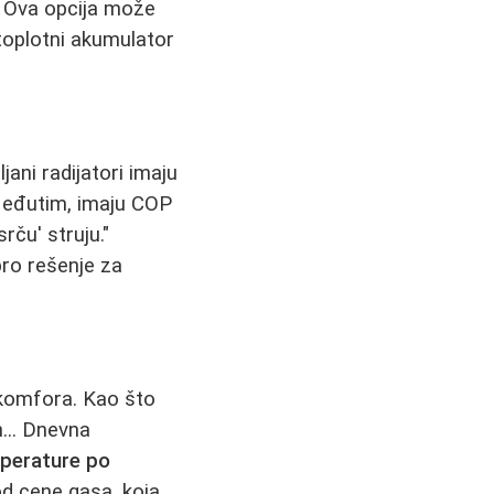
." Ova opcija može
 toplotni akumulator
ljani radijatori imaju
. Međutim, imaju COP
rču' struju."
obro rešenje za
i komfora. Kao što
... Dnevna
perature po
d cene gasa, koja