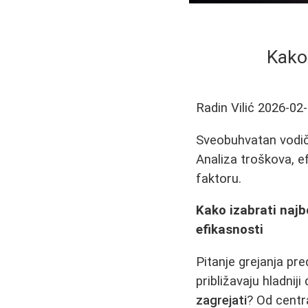
Kako 
Radin Vilić
2026-02
Sveobuhvatan vodič 
Analiza troškova, e
faktoru.
Kako izabrati najb
efikasnosti
Pitanje grejanja pr
približavaju hladnij
zagrejati
? Od centra