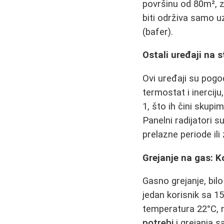
površinu od 80m², z
biti održiva samo u
(bafer).
Ostali uređaji na st
Ovi uređaji su pogo
termostat i inerciju
1, što ih čini skupi
Panelni radijatori su
prelazne periode il
Grejanje na gas: K
Gasno grejanje, bilo
jedan korisnik sa 1
temperatura 22°C, 
potrebi
i grejanja 