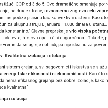
ostižući COP od 3 do 5. Ovo dramatično smanjuje potr
janje, sa druge strane,
ravnomerno zagreva celu zapre
ne i ne podiže prašinu kao konvektivni sistemi. Kao što
ačun za ukupnu struju u januaru 11.000 dinara u stanu...
da konstantno." Glavna prepreka je
vrlo visoka početna
hiljada evra, što ovu opciju čini dugoročnom. Takođe, p
e vreme da se ugreje i ohladi, pa nije idealno za povre
: Kvalitetna izolacija i stolarija
ni sistem grejanja, svi sagovornici i iskustva se slažu 
ma energetske efikasnosti ni ekonomičnosti
. Kao što s
e da nema efikasnog grejanja bez dobre izolacije, kako 
de kvalitetna."
nja izolacija