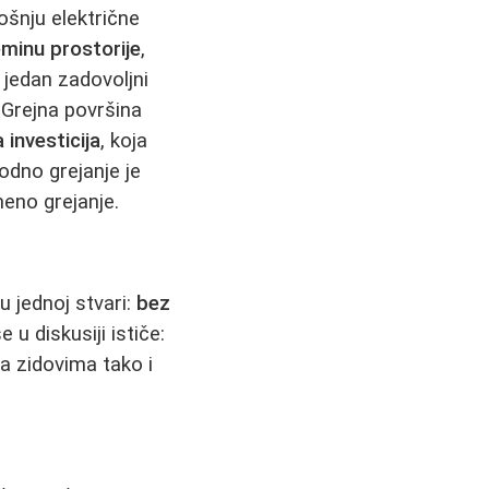
ošnju električne
minu prostorije
,
 jedan zadovoljni
 Grejna površina
 investicija
, koja
odno grejanje je
meno grejanje.
u jednoj stvari:
bez
e u diskusiji ističe:
na zidovima tako i