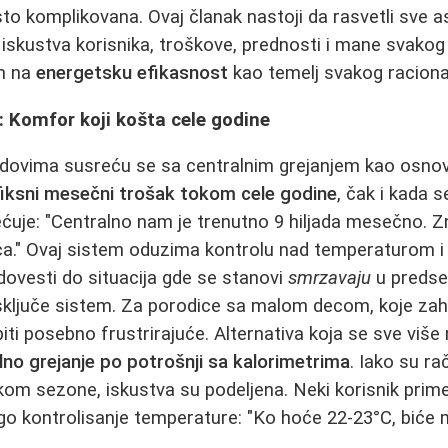
često komplikovana. Ovaj članak nastoji da rasvetli sve
ći iskustva korisnika, troškove, prednosti i mane svako
m na
energetsku efikasnost
kao temelj svakog raciona
: Komfor koji košta cele godine
adovima susreću se sa centralnim grejanjem kao osnov
fiksni mesečni trošak tokom cele godine
, čak i kada 
ećuje: "Centralno nam je trenutno 9 hiljada mesečno. 
a." Ovaj sistem oduzima kontrolu nad temperaturom
dovesti do situacija gde se stanovi
smrzavaju
u predsez
sključe sistem. Za porodice sa malom decom, koje zah
iti posebno frustrirajuće. Alternativa koja se sve viš
lno grejanje po potrošnji sa kalorimetrima
. Iako su rač
om sezone, iskustva su podeljena. Neki korisnik prime
ogo kontrolisanje temperature: "Ko hoće 22-23°C, biće