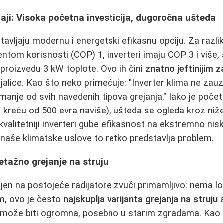
đaji: Visoka početna investicija, dugoročna ušteda
tavljaju modernu i energetski efikasnu opciju. Za razli
jentom korisnosti (COP) 1, inverteri imaju COP 3 i više,
proizvedu 3 kW toplote. Ovo ih čini
znatno jeftinijim z
ejalice. Kao što neko primećuje: "Inverter klima ne zau
ši manje od svih navedenih tipova grejanja." Iako je poč
se kreću od 500 evra naviše), ušteda se ogleda kroz niž
kvalitetniji inverteri gube efikasnost na ekstremno n
a naše klimatske uslove to retko predstavlja problem.
i etažno grejanje na struju
ojen na postojeće radijatore zvuči primamljivo: nema l
m, ovo je često
najskuplja varijanta grejanja na struju
a
a može biti ogromna, posebno u starim zgradama. Kao 