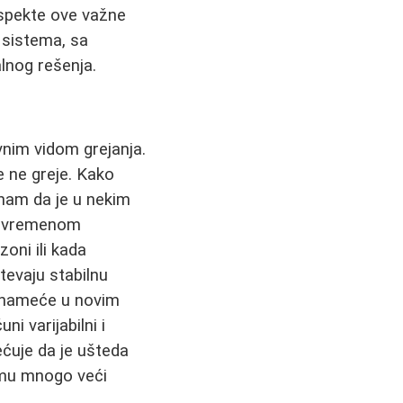
 aspekte ove važne
g sistema, sa
lnog rešenja.
nim vidom grejanja.
se ne greje. Kako
Znam da je u nekim
 i vremenom
oni ili kada
tevaju stabilnu
e nameće u novim
uni varijabilni i
ćuje da je ušteda
 mu mnogo veći