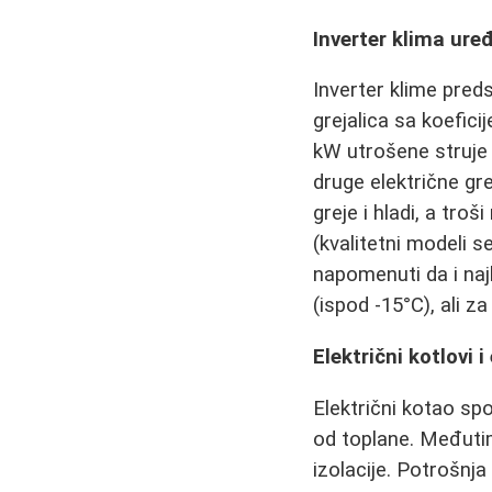
Inverter klima ure
Inverter klime preds
grejalica sa koefici
kW utrošene struje 
druge električne gr
greje i hladi, a tro
(kvalitetni modeli 
napomenuti da i naj
(ispod -15°C), ali z
Električni kotlovi 
Električni kotao sp
od toplane. Međuti
izolacije. Potrošnj