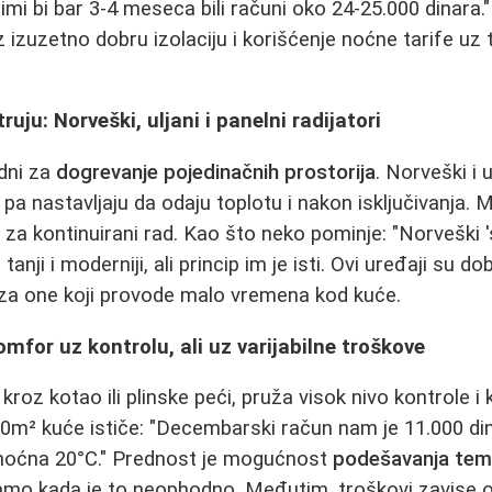
imi bi bar 3-4 meseca bili računi oko 24-25.000 dinara
z izuzetno dobru izolaciju i korišćenje noćne tarife uz
ruju: Norveški, uljani i panelni radijatori
dni za
dogrevanje pojedinačnih prostorija
. Norveški i u
, pa nastavljaju da odaju toplotu i nakon isključivanja
m za kontinuirani rad. Kao što neko pominje: "Norveški 's
 tanji i moderniji, ali princip im je isti. Ovi uređaji su d
i za one koji provode malo vremena kod kuće.
omfor uz kontrolu, ali uz varijabilne troškove
 kroz kotao ili plinske peći, pruža visok nivo kontrole 
50m² kuće ističe: "Decembarski račun nam je 11.000 din
noćna 20°C." Prednost je mogućnost
podešavanja tem
samo kada je to neophodno. Međutim, troškovi zavise o