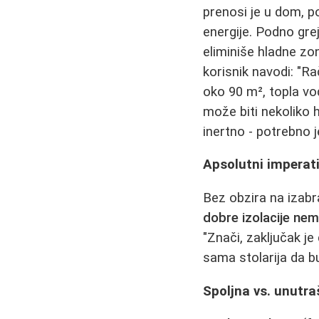
prenosi je u dom, p
energije. Podno gre
eliminiše hladne zo
korisnik navodi: "R
oko 90 m², topla vo
može biti nekoliko 
inertno - potrebno j
Apsolutni imperativ
Bez obzira na izabra
dobre izolacije ne
"Znači, zaključak j
sama stolarija da bu
Spoljna vs. unutraš