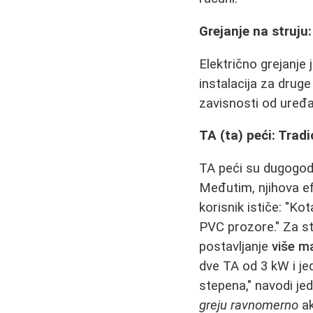
Grejanje na struju
Električno grejanje
instalacija za dru
zavisnosti od uređa
TA (ta) peći: Tradi
TA peći su dugogod
Međutim, njihova ef
korisnik ističe: "Ko
PVC prozore." Za st
postavljanje
više ma
dve TA od 3 kW i je
stepena," navodi je
greju ravnomerno
ak