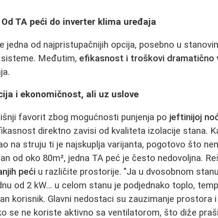
: Od TA peći do inverter klima uređaja
 je jedna od najpristupačnijih opcija, posebno u stano
ge sisteme. Međutim,
efikasnost i troškovi dramatično v
ja.
cija i ekonomičnost, ali uz uslove
išnji favorit zbog mogućnosti punjenja po
jeftinijoj no
ikasnost direktno zavisi od kvaliteta izolacije stana. 
tao na struju ti je najskuplja varijanta, pogotovo što nem
an od oko 80m², jedna TA peć je često nedovoljna. Reš
njih peći
u različite prostorije. "Ja u dvosobnom sta
dnu od 2 kW... u celom stanu je podjednako toplo, temp
dan korisnik. Glavni nedostaci su zauzimanje prostora i
o se ne koriste aktivno sa ventilatorom, što diže praš