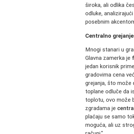
široka, ali odlika 
odluke, analiziraju
posebnim akcento
Centralno grejanje
Mnogi stanari u gr
Glavna zamerka je
jedan korisnik prim
gradovima cena već
grejanja, što može 
toplane odluče da i
toplotu, ovo može b
zgradama je
centra
plaćaju se samo tok
moguća, ali uz str
računi."