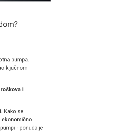
š dom?
plotna pumpa.
kao ključnom
troškova i
i. Kako se
 i ekonomično
h pumpi - ponuda je