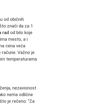
ku od običnih
 što znači da za 1
a rad
od bilo koje
zima mesto, a i
etna cena veća
e račune. Važno je
iskim temperaturama
oženja, nezavisnost
ko nema odlične
što je rečeno: "Za