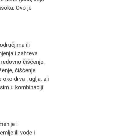
visoka. Ovo je
odručjima ili
jenja i zahteva
 redovno čišćenje.
ženje, čišćenje
oko drva i uglja, ali
osim u kombinaciji
enije i
mlje ili vode i