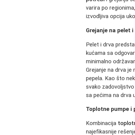
varira po regionima,
izvodljiva opcija u
Grejanje na pelet i
Pelet i drva predst
kućama sa odgovara
minimalno održava
Grejanje na drva je 
pepela. Kao što neko
svako zadovoljstvo 
sa pećima na drva 
Toplotne pumpe i 
Kombinacija
toplot
najefikasnije rešenj