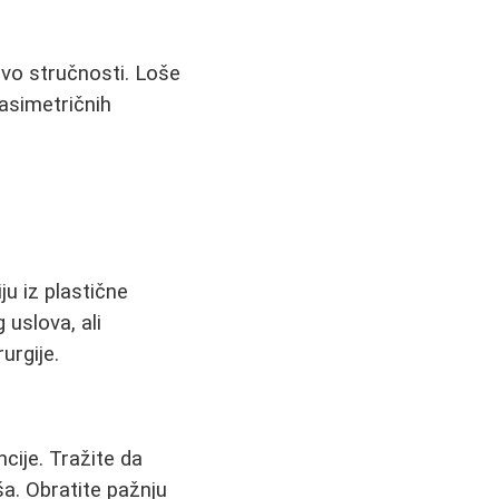
ivo stručnosti. Loše
asimetričnih
ju iz plastične
 uslova, ali
urgije.
cije. Tražite da
a. Obratite pažnju