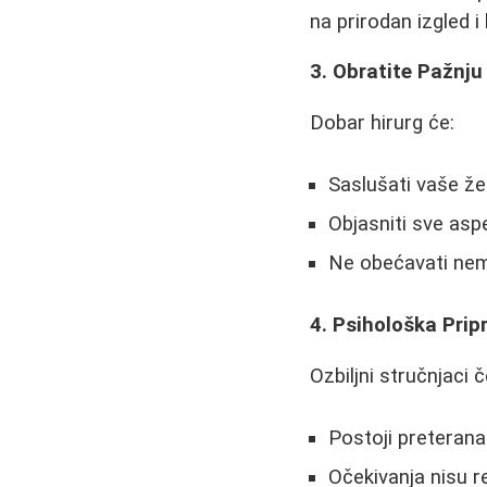
na prirodan izgled 
3. Obratite Pažnju
Dobar hirurg će:
Saslušati vaše žel
Objasniti sve asp
Ne obećavati nemo
4. Psihološka Pri
Ozbiljni stručnjaci 
Postoji preterana
Očekivanja nisu r