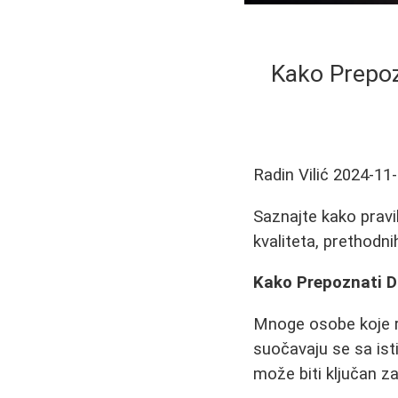
Kako Prepoz
Radin Vilić
2024-11
Saznajte kako pravi
kvaliteta, prethodn
Kako Prepoznati D
Mnoge osobe koje raz
suočavaju se sa ist
može biti ključan za