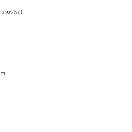
 iskustva)
em: