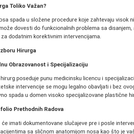
urga Toliko Važan?
nosa spada u složene procedure koje zahtevaju visok n
može dovesti do funkcionalnih problema sa disanjem, 
be za dodatnim korektivnim intervencijama.
 Izboru Hirurga
lnu Obrazovanost i Specijalizaciju
hirurg poseduje punu medicinsku licencu i specijalizaci
etske intervencije se mogu legalno obavljati i bez ovog
ivno spada u domen visoko specijalizovane plastične hir
tfolio Prethodnih Radova
g će imati dokumentovane slučajeve pre i posle interven
 pacijentima sa sličnom anatomijom nosa kao što je vaš