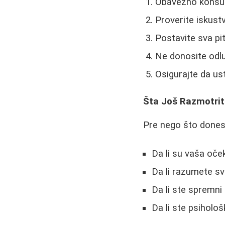
Obavezno konsultu
Proverite iskustv
Postavite sva pi
Ne donosite odlu
Osigurajte da us
Šta Još Razmotriti
Pre nego što donese
Da li su vaša oče
Da li razumete sv
Da li ste spremni
Da li ste psiholo