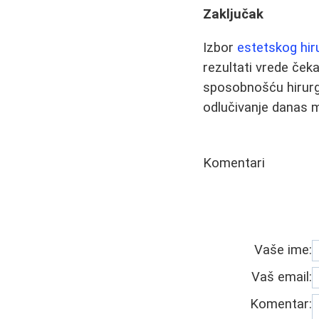
Zaključak
Izbor
estetskog hir
rezultati vrede ček
sposobnošću hirurg
odlučivanje danas m
Komentari
Vaše ime:
Vaš email:
Komentar: