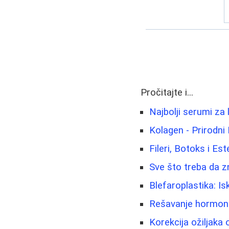
Pročitajte i...
Najbolji serumi za 
Kolagen - Prirodni 
Fileri, Botoks i Est
Sve što treba da z
Blefaroplastika: Is
Rešavanje hormonsk
Korekcija ožiljaka 