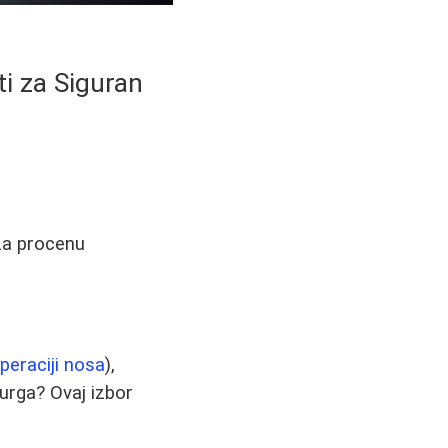
i za Siguran
 za procenu
peraciji nosa
),
urga? Ovaj izbor