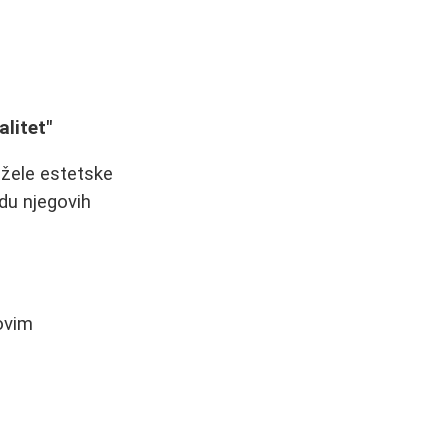
alitet"
 žele estetske
edu njegovih
govim