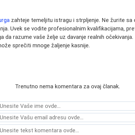
urga
zahteje temeljitu istragu i strpljenje. Ne žurite sa
anja. Uvek se vodite profesionalnim kvalifikacijama, p
a da razume vaše želje uz davanje realnih očekivanja
ože sprečiti mnoge žaljenje kasnije.
Trenutno nema komentara za ovaj članak.