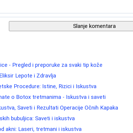
Slanje komentara
lice - Pregled i preporuke za svaki tip kože
Eliksir Lepote i Zdravlja
etske Procedure: Istine, Rizici i Iskustva
nate o Botox tretmanima - Iskustva i saveti
kustva, Saveti i Rezultati Operacije Očnih Kapaka
ih bubuljica: Saveti i iskustva
od akni: Laseri, tretmani i iskustva