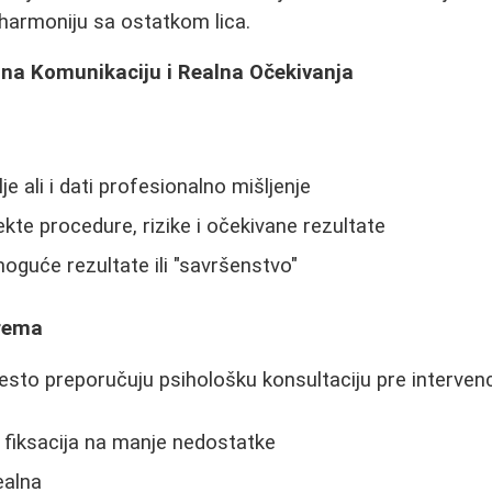
i harmoniju sa ostatkom lica.
 na Komunikaciju i Realna Očekivanja
je ali i dati profesionalno mišljenje
ekte procedure, rizike i očekivane rezultate
guće rezultate ili "savršenstvo"
prema
često preporučuju psihološku konsultaciju pre intervenc
 fiksacija na manje nedostatke
ealna