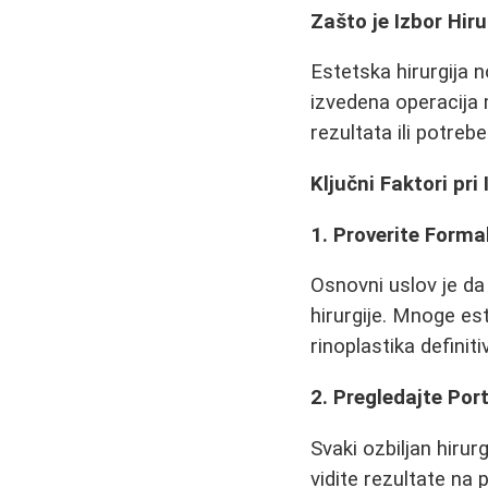
Zašto je Izbor Hir
Estetska hirurgija 
izvedena operacija 
rezultata ili potre
Ključni Faktori pri
1. Proverite Forma
Osnovni uslov je da 
hirurgije. Mnoge est
rinoplastika definit
2. Pregledajte Por
Svaki ozbiljan hirur
vidite rezultate na