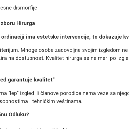
elesne dismorfije
Izboru Hirurga
 ordinaciji ima estetske intervencije, to dokazuje kv
riterijum. Mnoge osobe zadovoljne svojim izgledom ne
zira na dostupnost. Kvalitet hirurga se ne meri po izgl
led garantuje kvalitet"
 ima "lep" izgled ili članove porodice nema veze sa nje
sobnostima i tehničkim veštinama.
čnu Odluku?