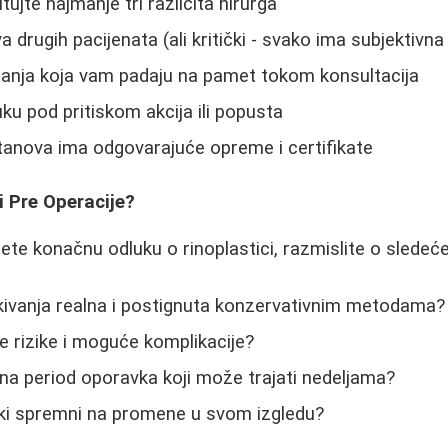
jte najmanje tri različita hirurga
a drugih pacijenata (ali kritički - svako ima subjektivna
tanja koja vam padaju na pamet tokom konsultacija
ku pod pritiskom akcija ili popusta
tanova ima odgovarajuće opreme i certifikate
 Pre Operacije?
te konačnu odluku o rinoplastici, razmislite o sledeć
kivanja realna i postignuta konzervativnim metodama?
e rizike i moguće komplikacije?
 na period oporavka koji može trajati nedeljama?
ški spremni na promene u svom izgledu?