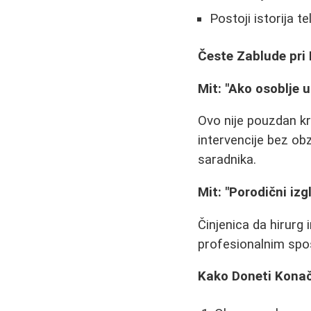
Postoji istorija t
Česte Zablude pri 
Mit: "Ako osoblje u
Ovo nije pouzdan k
intervencije bez ob
saradnika.
Mit: "Porodični izg
Činjenica da hirurg
profesionalnim spo
Kako Doneti Kona