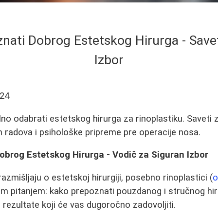
nati Dobrog Estetskog Hirurga - Savet
Izbor
-24
lno odabrati estetskog hirurga za rinoplastiku. Saveti
ih radova i psihološke pripreme pre operacije nosa.
obrog Estetskog Hirurga - Vodič za Siguran Izbor
mišljaju o estetskoj hirurgiji, posebno rinoplastici (
o
im pitanjem: kako prepoznati pouzdanog i stručnog hir
 rezultate koji će vas dugoročno zadovoljiti.