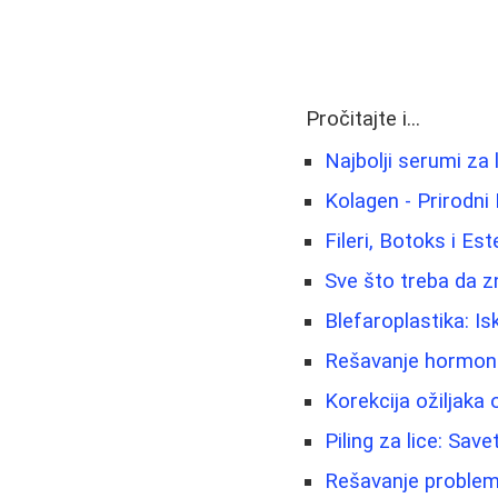
Pročitajte i...
Najbolji serumi za 
Kolagen - Prirodni 
Fileri, Botoks i Est
Sve što treba da z
Blefaroplastika: Is
Rešavanje hormonsk
Korekcija ožiljaka 
Piling za lice: Sav
Rešavanje problema