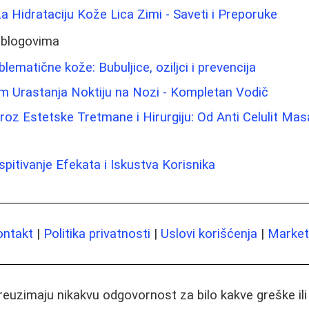
za Hidrataciju Kože Lica Zimi - Saveti i Preporuke
 blogovima
lematične kože: Bubuljice, oziljci i prevencija
m Urastanja Noktiju na Nozi - Kompletan Vodič
oz Estetske Tretmane i Hirurgiju: Od Anti Celulit Ma
Ispitivanje Efekata i Iskustva Korisnika
ontakt
|
Politika privatnosti
|
Uslovi korišćenja
|
Marketi
preuzimaju nikakvu odgovornost za bilo kakve greške il