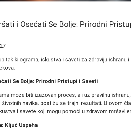
ati i Osećati Se Bolje: Prirodni Pristup
-27
ubitak kilograma, iskustva i saveti za zdraviju ishranu 
lekova.
ati Se Bolje: Prirodni Pristupi i Saveti
rama može biti izazovan proces, ali uz pravilnu ishranu,
životnih navika, postižu se trajni rezultati. U ovom čl
kustva i savete koji mogu pomoći u zdravom mršavljen
e: Ključ Uspeha