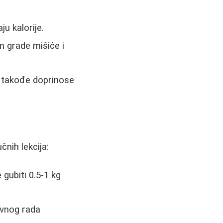
u kalorije.
 grade mišiće i
a takođe doprinose
nih lekcija:
 gubiti 0.5-1 kg
ovnog rada