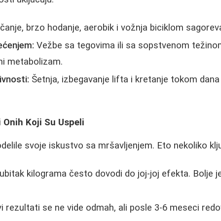
čanje, brzo hodanje, aerobik i vožnja biciklom sagorevaj
ećenjem:
Vežbe sa tegovima ili sa sopstvenom težinom
ni metabolizam.
vnosti:
Šetnja, izbegavanje lifta i kretanje tokom dan
i Onih Koji Su Uspeli
lile svoje iskustvo sa mršavljenjem. Eto nekoliko ključ
ubitak kilograma često dovodi do joj-joj efekta. Bolje je
i rezultati se ne vide odmah, ali posle 3-6 meseci red