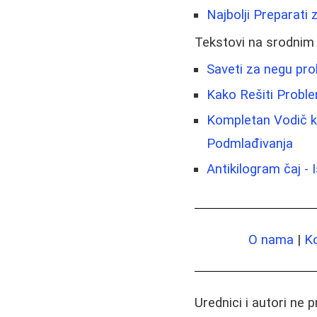
Najbolji Preparati 
Tekstovi na srodnim
Saveti za negu prob
Kako Rešiti Proble
Kompletan Vodič kr
Podmlađivanja
Antikilogram čaj - 
O nama
|
K
Urednici i autori ne 