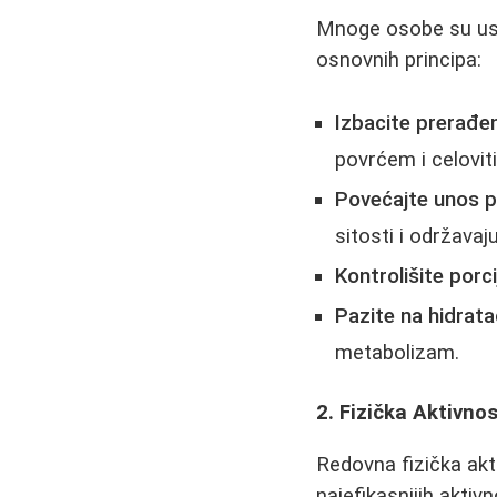
Mnoge osobe su usp
osnovnih principa:
Izbacite prerađe
povrćem i celovit
Povećajte unos p
sitosti i održava
Kontrolišite porci
Pazite na hidratac
metabolizam.
2. Fizička Aktivno
Redovna fizička ak
najefikasnijih aktivn