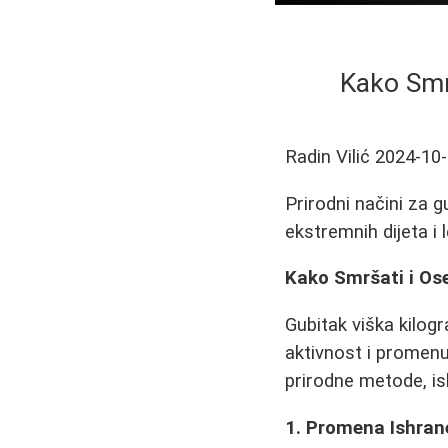
Kako Smrš
Radin Vilić
2024-10
Prirodni načini za g
ekstremnih dijeta i 
Kako Smršati i Oseć
Gubitak viška kilog
aktivnost i promenu 
prirodne metode, is
1. Promena Ishran