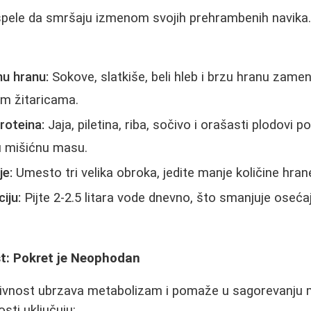
ele da smršaju izmenom svojih prehrambenih navika.
nu hranu:
Sokove, slatkiše, beli hleb i brzu hranu zam
im žitaricama.
roteina:
Jaja, piletina, riba, sočivo i orašasti plodovi
ju mišićnu masu.
je:
Umesto tri velika obroka, jedite manje količine hran
iju:
Pijte 2-2.5 litara vode dnevno, što smanjuje osećaj
st: Pokret je Neophodan
tivnost ubrzava metabolizam i pomaže u sagorevanju 
osti uključuju: