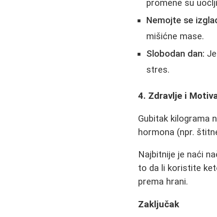
promene su uočlji
Nemojte se izglad
mišićne mase.
Slobodan dan:
Je
stres.
4. Zdravlje i Motiv
Gubitak kilograma ni
hormona (npr. štitn
Najbitnije je naći 
to da li koristite ke
prema hrani.
Zaključak