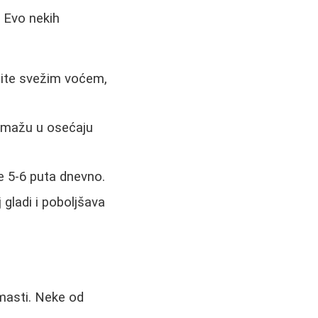
 Evo nekih
enite svežim voćem,
 pomažu u osećaju
e 5-6 puta dnevno.
 gladi i poboljšava
masti. Neke od