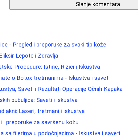
Slanje komentara
lice - Pregled i preporuke za svaki tip kože
Eliksir Lepote i Zdravlja
etske Procedure: Istine, Rizici i Iskustva
nate o Botox tretmanima - Iskustva i saveti
kustva, Saveti i Rezultati Operacije Očnih Kapaka
ih bubuljica: Saveti i iskustva
od akni: Laseri, tretmani i iskustva
eti i preporuke za savršenu kožu
 sa filerima u podočnjacima - Iskustva i saveti