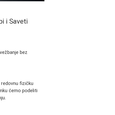
i i Saveti
i vežbanje bez
 redovnu fizičku
anku ćemo podeliti
ju.