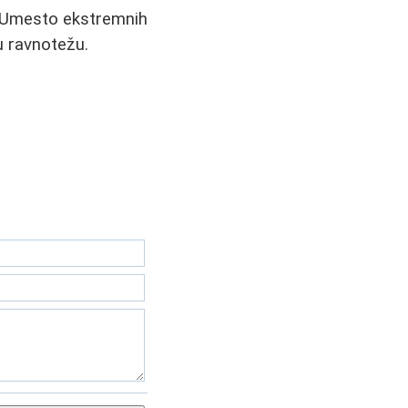
a. Umesto ekstremnih
ku ravnotežu.