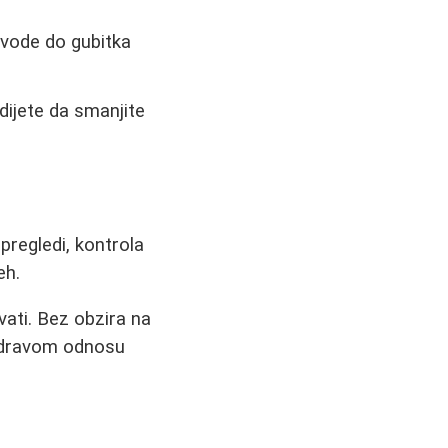
vode do gubitka
ijete da smanjite
pregledi, kontrola
eh.
vati. Bez obzira na
 i zdravom odnosu