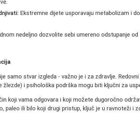
ve.
njivati:
Ekstremne dijete usporavaju metabolizam i do
dnom nedeljno dozvolite sebi umereno odstupanje od d
acija
je samo stvar izgleda - važno je i za zdravlje. Redovni 
e žlezde) i psihološka podrška mogu biti ključni za usp
način koji vama odgovara i koji možete dugoročno održa
to, paleo ili bilo koji drugi pristup, ključ je u ravnoteži