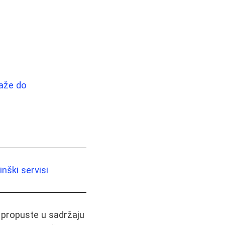
saže do
nški servisi
i propuste u sadržaju