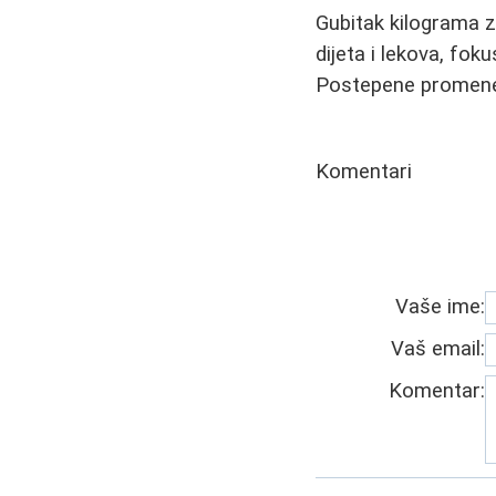
Gubitak kilograma z
dijeta i lekova, fok
Postepene promene 
Komentari
Vaše ime:
Vaš email:
Komentar: