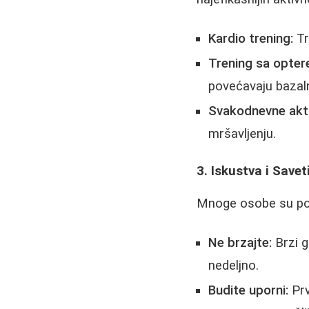
Kardio trening:
Tr
Trening sa opter
povećavaju bazal
Svakodnevne akti
mršavljenju.
3. Iskustva i Savet
Mnoge osobe su pode
Ne brzajte:
Brzi g
nedeljno.
Budite uporni:
Prv