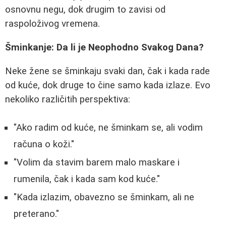
osnovnu negu, dok drugim to zavisi od
raspoloživog vremena.
Šminkanje: Da li je Neophodno Svakog Dana?
Neke žene se šminkaju svaki dan, čak i kada rade
od kuće, dok druge to čine samo kada izlaze. Evo
nekoliko različitih perspektiva:
"Ako radim od kuće, ne šminkam se, ali vodim
računa o koži."
"Volim da stavim barem malo maskare i
rumenila, čak i kada sam kod kuće."
"Kada izlazim, obavezno se šminkam, ali ne
preterano."