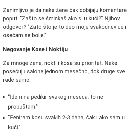
Zanimljivo je da neke žene čak dobijaju komentare
poput: "Zašto se šminkaš ako si u kući?" Njihov
odgovor? "Zato što je to deo moje svakodnevice i
osećam se bolje."
Negovanje Kose i Noktiju
Za mnoge žene, nokti i kosa su prioritet. Neke
posećuju salone jednom mesečno, dok druge sve
rade same:
"Idem na pedikir svakog meseca, to ne
propuštam."
"Feniram kosu svakih 2-3 dana, čak i ako sam u
kući."