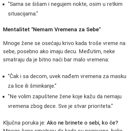
"Sama se šišam i negujem nokte, osim u retkim
situacijama."
Mentalitet "Nemam Vremena za Sebe"
Mnoge žene se osećaju krivo kada troše vreme na
sebe, posebno ako imaju decu. Međutim, neke
smatraju da je bitno naći bar malo vremena:
"Čak i sa decom, uvek nađem vremena za masku
za lice ili šminkanje."
"Ne volim zapuštene žene koje kažu da nemaju
vremena zbog dece. Sve je stvar prioriteta."
Ključna poruka je:
Ako ne brinete o sebi, ko će?