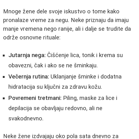
Mnoge žene dele svoje iskustvo o tome kako
pronalaze vreme za negu. Neke priznaju da imaju
manje vremena nego ranije, ali i dalje se trudite da
održe osnovne rituale:
Jutarnja nega:
Čišćenje lica, tonik i krema su
obavezni, čak i ako se ne šminkaju.
Večernja rutina:
Uklanjanje šminke i dodatna
hidratacija su ključni za zdravu kožu.
Povremeni tretmani:
Piling, maske za lice i
depilacija se obavljaju redovno, ali ne
svakodnevno.
Neke žene izdvajaju oko pola sata dnevno za