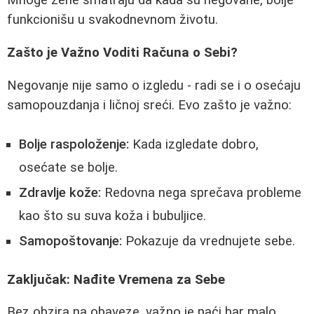
Mnoge žene smatraju da kada su negovane, bolje
funkcionišu u svakodnevnom životu.
Zašto je Važno Voditi Računa o Sebi?
Negovanje nije samo o izgledu - radi se i o osećaju
samopouzdanja i ličnoj sreći. Evo zašto je važno:
Bolje raspoloženje:
Kada izgledate dobro,
osećate se bolje.
Zdravlje kože:
Redovna nega sprečava probleme
kao što su suva koža i bubuljice.
Samopoštovanje:
Pokazuje da vrednujete sebe.
Zaključak: Nađite Vremena za Sebe
Bez obzira na obaveze, važno je naći bar malo