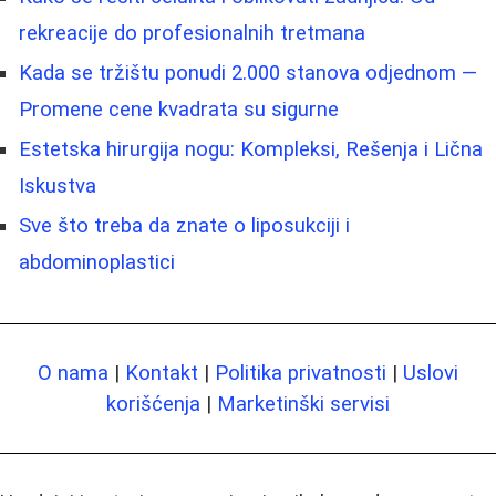
rekreacije do profesionalnih tretmana
Kada se tržištu ponudi 2.000 stanova odjednom —
Promene cene kvadrata su sigurne
Estetska hirurgija nogu: Kompleksi, Rešenja i Lična
Iskustva
Sve što treba da znate o liposukciji i
abdominoplastici
O nama
|
Kontakt
|
Politika privatnosti
|
Uslovi
korišćenja
|
Marketinški servisi