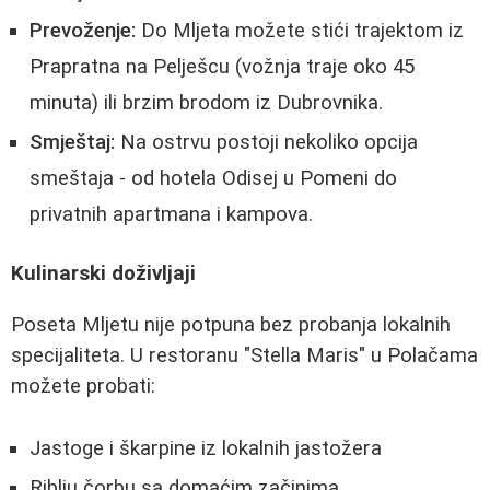
Prevoženje:
Do Mljeta možete stići trajektom iz
Prapratna na Pelješcu (vožnja traje oko 45
minuta) ili brzim brodom iz Dubrovnika.
Smještaj:
Na ostrvu postoji nekoliko opcija
smeštaja - od hotela Odisej u Pomeni do
privatnih apartmana i kampova.
Kulinarski doživljaji
Poseta Mljetu nije potpuna bez probanja lokalnih
specijaliteta. U restoranu "Stella Maris" u Polačama
možete probati:
Jastoge i škarpine iz lokalnih jastožera
Riblju čorbu sa domaćim začinima