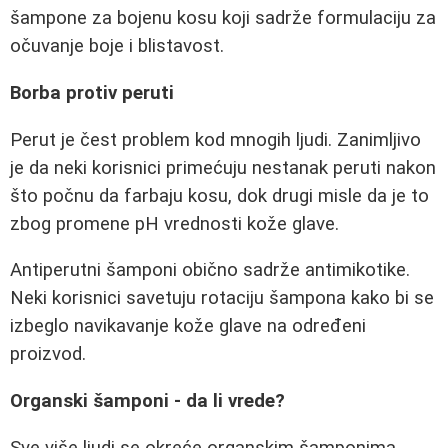
šampone za bojenu kosu koji sadrže formulaciju za
očuvanje boje i blistavost.
Borba protiv peruti
Perut je čest problem kod mnogih ljudi. Zanimljivo
je da neki korisnici primećuju nestanak peruti nakon
što počnu da farbaju kosu, dok drugi misle da je to
zbog promene pH vrednosti kože glave.
Antiperutni šamponi obično sadrže antimikotike.
Neki korisnici savetuju rotaciju šampona kako bi se
izbeglo navikavanje kože glave na određeni
proizvod.
Organski šamponi - da li vrede?
Sve više ljudi se okreće organskim šamponima.