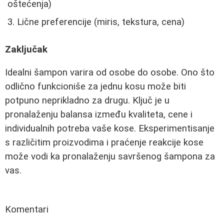
oštećenja)
Lične preferencije (miris, tekstura, cena)
Zaključak
Idealni šampon varira od osobe do osobe. Ono što
odlično funkcioniše za jednu kosu može biti
potpuno neprikladno za drugu. Ključ je u
pronalaženju balansa između kvaliteta, cene i
individualnih potreba vaše kose. Eksperimentisanje
s različitim proizvodima i praćenje reakcije kose
može vodi ka pronalaženju savršenog šampona za
vas.
Komentari