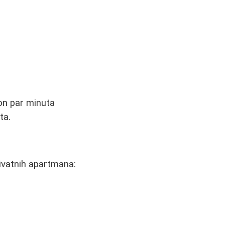
kon par minuta
ta.
rivatnih apartmana: