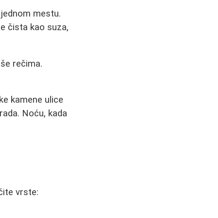
a jednom mestu.
e čista kao suza,
iše rečima.
ske kamene ulice
grada. Noću, kada
ite vrste: