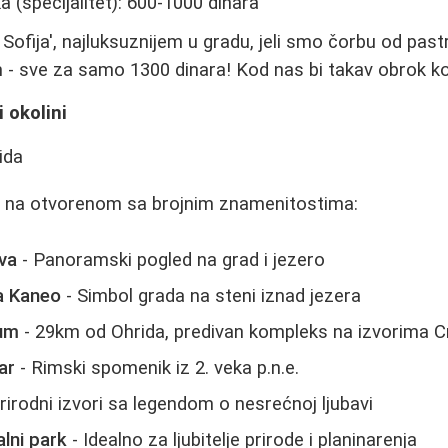
 (specijalitet): 600-1000 dinara
 Sofija', najluksuznijem u gradu, jeli smo čorbu od pas
 - sve za samo 1300 dinara! Kod nas bi takav obrok ko
i okolini
ej na otvorenom sa brojnim znamenitostima:
va
- Panoramski pogled na grad i jezero
a Kaneo
- Simbol grada na steni iznad jezera
aum
- 29km od Ohrida, predivan kompleks na izvorima 
ar
- Rimski spomenik iz 2. veka p.n.e.
rirodni izvori sa legendom o nesrećnoj ljubavi
alni park
- Idealno za ljubitelje prirode i planinarenja