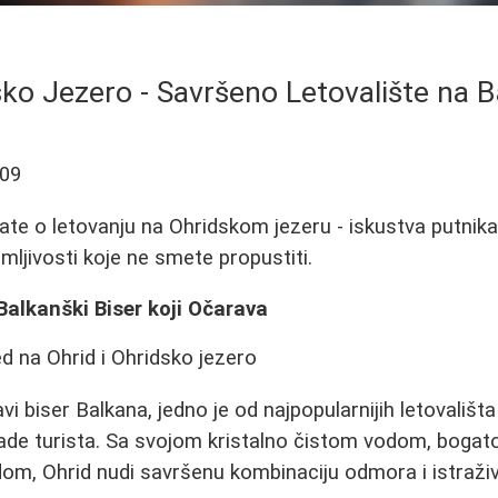
ko Jezero - Savršeno Letovalište na 
-09
ate o letovanju na Ohridskom jezeru - iskustva putnika,
mljivosti koje ne smete propustiti.
Balkanški Biser koji Očarava
vi biser Balkana, jedno je od najpopularnijih letovališt
iljade turista. Sa svojom kristalno čistom vodom, bogat
om, Ohrid nudi savršenu kombinaciju odmora i istraživ