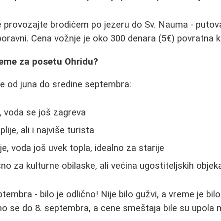
provozajte brodićem po jezeru do Sv. Nauma - putovan
aboravni. Cena vožnje je oko 300 denara (5€) povratna k
vreme za posetu Ohridu?
je od juna do sredine septembra:
 voda se još zagreva
lije, ali i najviše turista
je, voda još uvek topla, idealno za starije
no za kulturne obilaske, ali većina ugostiteljskih obje
tembra - bilo je odlično! Nije bilo gužvi, a vreme je bi
smo se do 8. septembra, a cene smeštaja bile su upola