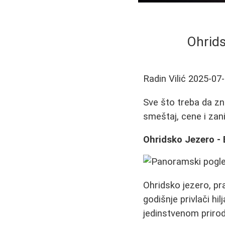
Ohrids
Radin Vilić
2025-07
Sve što treba da zn
smeštaj, cene i zani
Ohridsko Jezero - 
Ohridsko jezero, pra
godišnje privlači h
jedinstvenom prirod