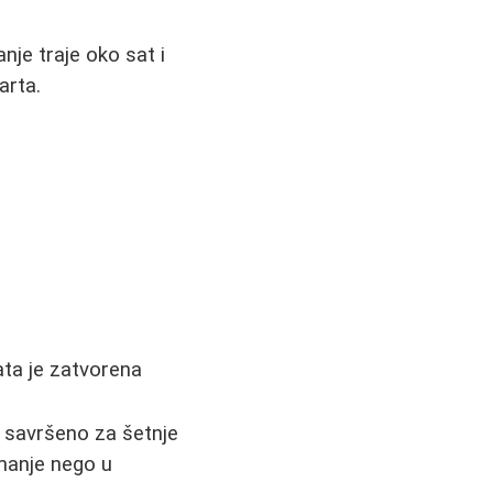
je traje oko sat i
arta.
kata je zatvorena
lo savršeno za šetnje
 manje nego u