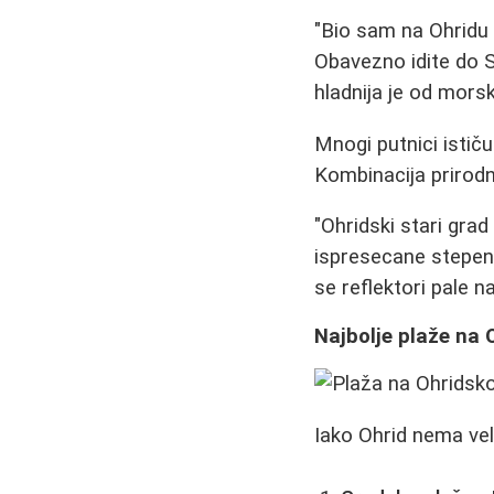
"Bio sam na Ohridu
Obavezno idite do 
hladnija je od morsk
Mnogi putnici istič
Kombinacija prirodni
"Ohridski stari gra
ispresecane stepen
se reflektori pale n
Najbolje plaže na
Iako Ohrid nema veli