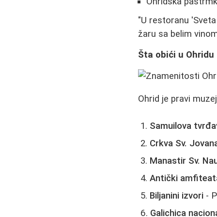
Ohridska pastrmka
"U restoranu 'Sveta
žaru sa belim vinom
Šta obići u Ohridu 
Ohrid je pravi muz
Samuilova tvrđa
Crkva Sv. Jovan
Manastir Sv. N
Antički amfiteat
Biljanini izvori
- P
Galichica nacion