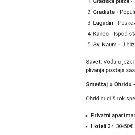
Gradska plaža
- 
Gradište
- Popul
Lagadin
- Peskov
Kaneo
- Ispod st
Sv. Naum
- U bli
Savet:
Voda u jezeru
plivanja postaje sas
Smeštaj u Ohridu -
Ohrid nudi širok sp
Privatni apartman
Hoteli 3*:
30-50€ 