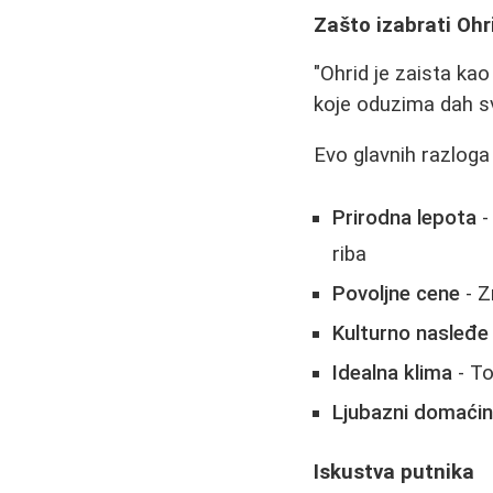
Zašto izabrati Ohr
"Ohrid je zaista ka
koje oduzima dah s
Evo glavnih razloga
Prirodna lepota
-
riba
Povoljne cene
- Z
Kulturno nasleđe
Idealna klima
- To
Ljubazni domaćin
Iskustva putnika