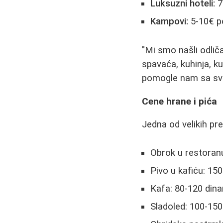
Luksuzni hoteli:
7
Kampovi:
5-10€ po
"Mi smo našli odli
spavaća, kuhinja, ku
pomogle nam sa svi
Cene hrane i pića
Jedna od velikih pr
Obrok u restoranu
Pivo u kafiću: 15
Kafa: 80-120 dina
Sladoled: 100-150