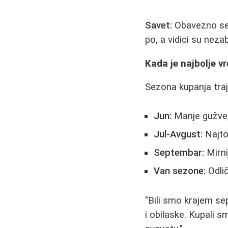
Savet:
Obavezno se 
po, a vidici su nez
Kada je najbolje 
Sezona kupanja tra
Jun:
Manje gužve,
Jul-Avgust:
Najtop
Septembar:
Mirni
Van sezone:
Odlič
"Bili smo krajem sep
i obilaske. Kupali 