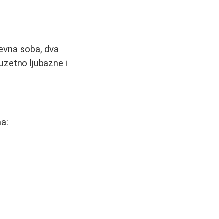
evna soba, dva
uzetno ljubazne i
ma: