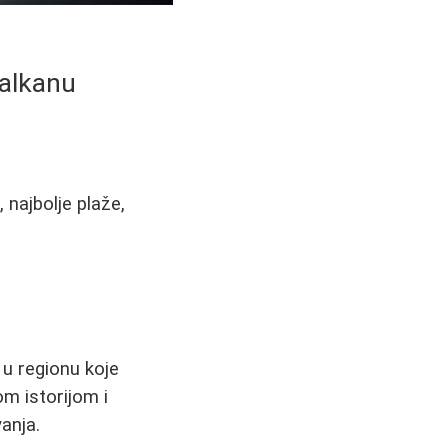
Balkanu
 najbolje plaže,
a u regionu koje
om istorijom i
anja.