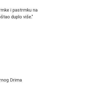
trmke i pastrmku na
štao duplo više."
Crnog Drima