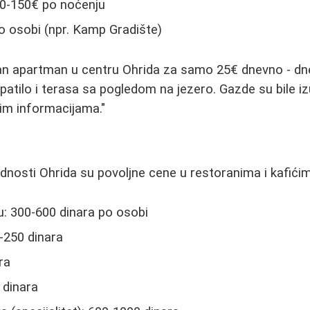
0-150€ po noćenju
 osobi (npr. Kamp Gradište)
čan apartman u centru Ohrida za samo 25€ dnevno - dn
patilo i terasa sa pogledom na jezero. Gazde su bile iz
m informacijama."
ednosti Ohrida su povoljne cene u restoranima i kafići
: 300-600 dinara po osobi
0-250 dinara
ra
 dinara