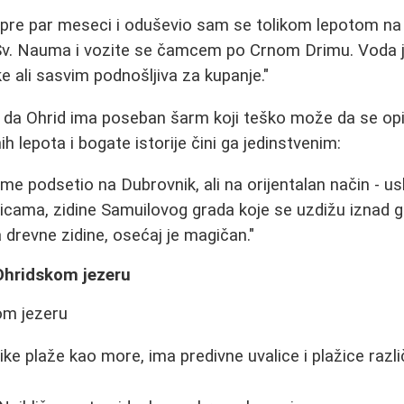
 pre par meseci i oduševio sam se tolikom lepotom n
Sv. Nauma i vozite se čamcem po Crnom Drimu. Voda j
e ali sasvim podnošljiva za kupanje."
u da Ohrid ima poseban šarm koji teško može da se op
h lepota i bogate istorije čini ga jedinstvenim:
d me podsetio na Dubrovnik, ali na orijentalan način - u
icama, zidine Samuilovog grada koje se uzdižu iznad 
a drevne zidine, osećaj je magičan."
 Ohridskom jezeru
ke plaže kao more, ima predivne uvalice i plažice različ