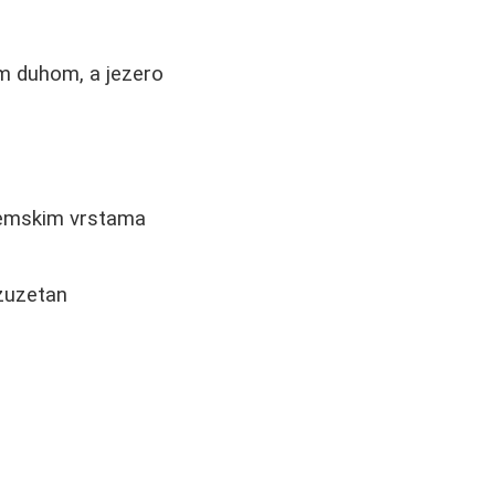
im duhom, a jezero
ndemskim vrstama
izuzetan