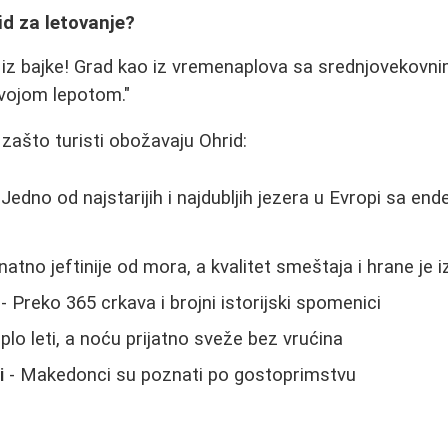
id za letovanje?
o iz bajke! Grad kao iz vremenaplova sa srednjovekovn
vojom lepotom."
 zašto turisti obožavaju Ohrid:
 Jedno od najstarijih i najdubljih jezera u Evropi sa e
natno jeftinije od mora, a kvalitet smeštaja i hrane je 
- Preko 365 crkava i brojni istorijski spomenici
plo leti, a noću prijatno sveže bez vrućina
i
- Makedonci su poznati po gostoprimstvu