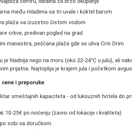
Najbliža centru, idealna za brzo okupanje
arna među mladima sa tri uvale i koktel barom
a plaža sa izuzetno čistom vodom
are crkve, predivan pogled na grad
zini manastira, peščana plaža gde se uliva Crni Drim
 je hladnija nego na moru (oko 22-24°C u julu), ali na
vim prijatna. Najtoplija je krajem jula i početkom avgus
 cene i preporuke
ektar smeštajnih kapaciteta - od luksuznih hotela do p
i:
10-25€ po noćenju (zavisi od lokacije i kvaliteta)
po sobi sa doručkom