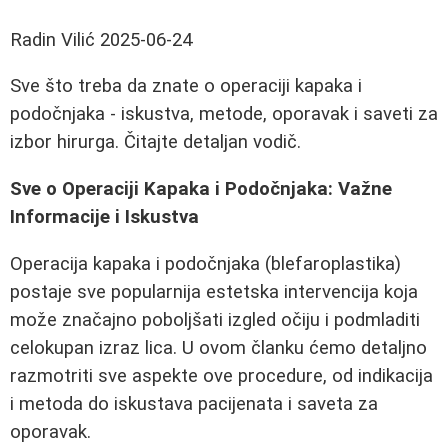
Radin Vilić
2025-06-24
Sve što treba da znate o operaciji kapaka i
podočnjaka - iskustva, metode, oporavak i saveti za
izbor hirurga. Čitajte detaljan vodič.
Sve o Operaciji Kapaka i Podočnjaka: Važne
Informacije i Iskustva
Operacija kapaka i podočnjaka (blefaroplastika)
postaje sve popularnija estetska intervencija koja
može značajno poboljšati izgled očiju i podmladiti
celokupan izraz lica. U ovom članku ćemo detaljno
razmotriti sve aspekte ove procedure, od indikacija
i metoda do iskustava pacijenata i saveta za
oporavak.