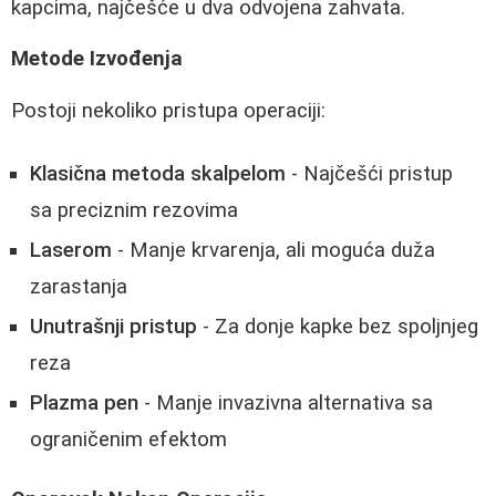
kapcima, najčešće u dva odvojena zahvata.
Metode Izvođenja
Postoji nekoliko pristupa operaciji:
Klasična metoda skalpelom
- Najčešći pristup
sa preciznim rezovima
Laserom
- Manje krvarenja, ali moguća duža
zarastanja
Unutrašnji pristup
- Za donje kapke bez spoljnjeg
reza
Plazma pen
- Manje invazivna alternativa sa
ograničenim efektom