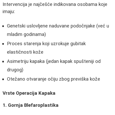
Intervencija je najčešće indikovana osobama koje
imaju:
Genetski uslovljene naduvane podočnjake (već u
mladim godinama)
Proces starenja koji uzrokuje gubitak
elastičnosti kože
Asimetriju kapaka (jedan kapak spušteniji od
drugog)
Otežano otvaranje očiju zbog previška kože
Vrste Operacija Kapaka
1. Gornja Blefaroplastika