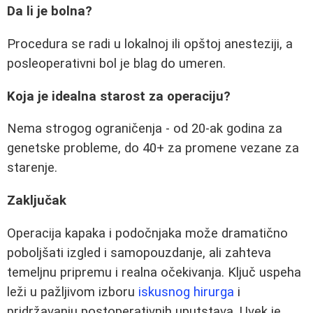
Da li je bolna?
Procedura se radi u lokalnoj ili opštoj anesteziji, a
posleoperativni bol je blag do umeren.
Koja je idealna starost za operaciju?
Nema strogog ograničenja - od 20-ak godina za
genetske probleme, do 40+ za promene vezane za
starenje.
Zaključak
Operacija kapaka i podočnjaka može dramatično
poboljšati izgled i samopouzdanje, ali zahteva
temeljnu pripremu i realna očekivanja. Ključ uspeha
leži u pažljivom izboru
iskusnog hirurga
i
pridržavanju postoperativnih uputstava. Uvek je