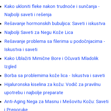
Kako ukloniti fleke nakon trudnoće i sunčanja -
Najbolji saveti i rešenja
Rešavanje hormonskih bubuljica: Saveti i iskustva
Najbolji Saveti za Negu Kože Lica
Rešavanje problema sa filerima u podočnjacima -
Iskustva i saveti
Kako Ublažiti Mimične Bore i Očuvati Mladolik
Izgled
Borba sa problemima kože lica - Iskustva i saveti
Hijaluronska kiselina za kožu: Vodič za pravilnu
upotrebu i najbolje preparate
Anti-Aging Nega za Masnu i Mešovitu Kožu: Saveti
i Preporuke