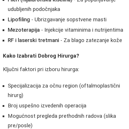
udubljenih podočnjaka
Lipofiling
- Ubrizgavanje sopstvene masti
Mezoterapija
- Injekcije vitaminima i nutrijentima
RF i laserski tretmani
- Za blago zatezanje kože
Kako Izabrati Dobrog Hirurga?
Ključni faktori pri izboru hirurga:
Specijalizacija za očnu region (oftalmoplastični
hirurg)
Broj uspešno izvedenih operacija
Mogućnost pregleda prethodnih radova (slika
pre/posle)