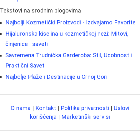
Tekstovi na srodnim blogovima
Najbolji Kozmetički Proizvodi - Izdvajamo Favorite
Hijaluronska kiselina u kozmetičkoj nezi: Mitovi,
činjenice i saveti
Savremena Trudnička Garderoba: Stil, Udobnost i
Praktični Saveti
Najbolje Plaže i Destinacije u Crnoj Gori
O nama
|
Kontakt
|
Politika privatnosti
|
Uslovi
korišćenja
|
Marketinški servisi