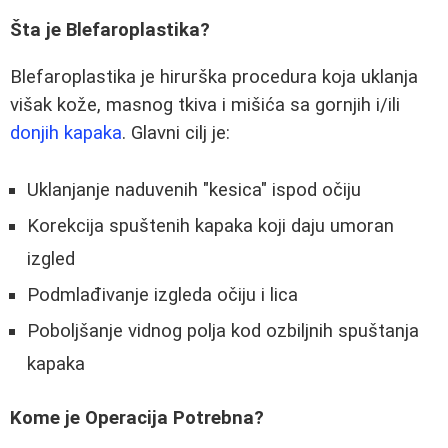
Šta je Blefaroplastika?
Blefaroplastika je hirurška procedura koja uklanja
višak kože, masnog tkiva i mišića sa gornjih i/ili
donjih kapaka
. Glavni cilj je:
Uklanjanje naduvenih "kesica" ispod očiju
Korekcija spuštenih kapaka koji daju umoran
izgled
Podmlađivanje izgleda očiju i lica
Poboljšanje vidnog polja kod ozbiljnih spuštanja
kapaka
Kome je Operacija Potrebna?