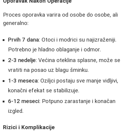
Oporavak Nakon Operacije
Proces oporavka varira od osobe do osobe, ali
generalno:
Prvih 7 dana
: Otoci i modrici su najizraženiji.
Potrebno je hladno oblaganje i odmor.
2-3 nedelje
: Većina oteklina splasne, može se
vratiti na posao uz blagu šminku.
1-3 meseca
: Oziljci postaju sve manje vidljivi,
konačni efekat se stabilizuje.
6-12 meseci
: Potpuno zarastanje i konačan
izgled.
Rizici i Komplikacije