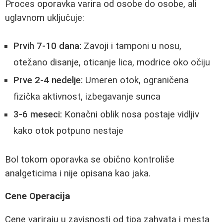
Proces oporavka varira od osobe do osobe, ali
uglavnom uključuje:
Prvih 7-10 dana:
Zavoji i tamponi u nosu,
otežano disanje, oticanje lica, modrice oko očiju
Prve 2-4 nedelje:
Umeren otok, ograničena
fizička aktivnost, izbegavanje sunca
3-6 meseci:
Konačni oblik nosa postaje vidljiv
kako otok potpuno nestaje
Bol tokom oporavka se obično kontroliše
analgeticima i nije opisana kao jaka.
Cene Operacija
Cene variraju u zavisnosti od tipa zahvata i mesta