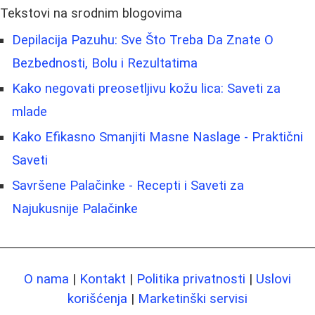
Tekstovi na srodnim blogovima
Depilacija Pazuhu: Sve Što Treba Da Znate O
Bezbednosti, Bolu i Rezultatima
Kako negovati preosetljivu kožu lica: Saveti za
mlade
Kako Efikasno Smanjiti Masne Naslage - Praktični
Saveti
Savršene Palačinke - Recepti i Saveti za
Najukusnije Palačinke
O nama
|
Kontakt
|
Politika privatnosti
|
Uslovi
korišćenja
|
Marketinški servisi