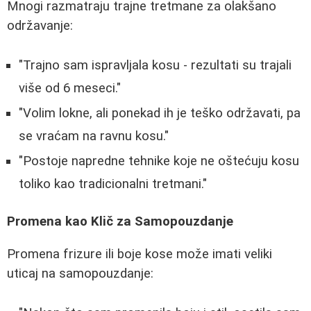
Mnogi razmatraju trajne tretmane za olakšano
održavanje:
"Trajno sam ispravljala kosu - rezultati su trajali
više od 6 meseci."
"Volim lokne, ali ponekad ih je teško održavati, pa
se vraćam na ravnu kosu."
"Postoje napredne tehnike koje ne oštećuju kosu
toliko kao tradicionalni tretmani."
Promena kao Klič za Samopouzdanje
Promena frizure ili boje kose može imati veliki
uticaj na samopouzdanje: