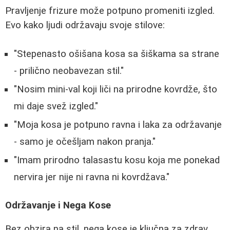
Pravljenje frizure može potpuno promeniti izgled.
Evo kako ljudi održavaju svoje stilove:
"Stepenasto ošišana kosa sa šiškama sa strane
- prilično neobavezan stil."
"Nosim mini-val koji liči na prirodne kovrdže, što
mi daje svež izgled."
"Moja kosa je potpuno ravna i laka za održavanje
- samo je očešljam nakon pranja."
"Imam prirodno talasastu kosu koja me ponekad
nervira jer nije ni ravna ni kovrdžava."
Održavanje i Nega Kose
Bez obzira na stil, nega kose je ključna za zdrav