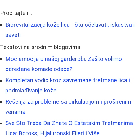
Pročitajte i...
Biorevitalizacija kože lica - šta očekivati, iskustva i
saveti
Tekstovi na srodnim blogovima
Moć emocija u našoj garderobi: Zašto volimo
određene komade odeće?
Kompletan vodič kroz savremene tretmane lica i
podmlađivanje kože
Rešenja za probleme sa cirkulacijom i proširenim
venama
Sve Što Treba Da Znate O Estetskim Tretmanima
Lica: Botoks, Hijaluronski Fileri i Više