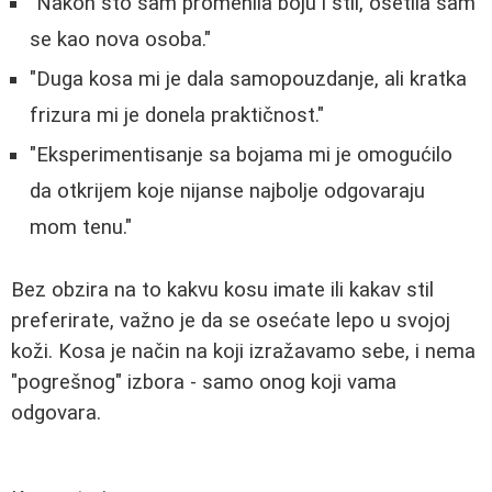
"Nakon što sam promenila boju i stil, osetila sam
se kao nova osoba."
"Duga kosa mi je dala samopouzdanje, ali kratka
frizura mi je donela praktičnost."
"Eksperimentisanje sa bojama mi je omogućilo
da otkrijem koje nijanse najbolje odgovaraju
mom tenu."
Bez obzira na to kakvu kosu imate ili kakav stil
preferirate, važno je da se osećate lepo u svojoj
koži. Kosa je način na koji izražavamo sebe, i nema
"pogrešnog" izbora - samo onog koji vama
odgovara.