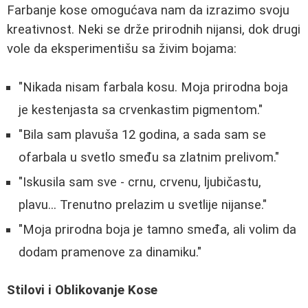
Farbanje kose omogućava nam da izrazimo svoju
kreativnost. Neki se drže prirodnih nijansi, dok drugi
vole da eksperimentišu sa živim bojama:
"Nikada nisam farbala kosu. Moja prirodna boja
je kestenjasta sa crvenkastim pigmentom."
"Bila sam plavuša 12 godina, a sada sam se
ofarbala u svetlo smeđu sa zlatnim prelivom."
"Iskusila sam sve - crnu, crvenu, ljubičastu,
plavu... Trenutno prelazim u svetlije nijanse."
"Moja prirodna boja je tamno smeđa, ali volim da
dodam pramenove za dinamiku."
Stilovi i Oblikovanje Kose