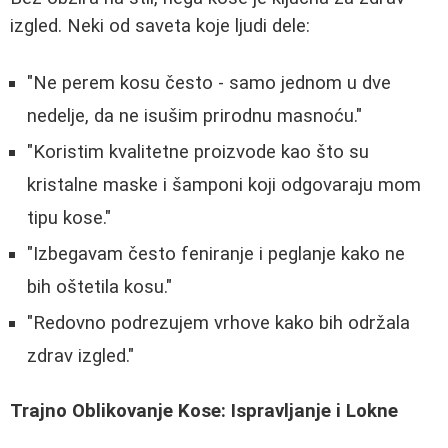
izgled. Neki od saveta koje ljudi dele:
"Ne perem kosu često - samo jednom u dve
nedelje, da ne isušim prirodnu masnoću."
"Koristim kvalitetne proizvode kao što su
kristalne maske i šamponi koji odgovaraju mom
tipu kose."
"Izbegavam često feniranje i peglanje kako ne
bih oštetila kosu."
"Redovno podrezujem vrhove kako bih održala
zdrav izgled."
Trajno Oblikovanje Kose: Ispravljanje i Lokne