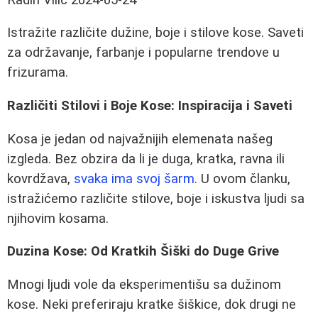
Istražite različite dužine, boje i stilove kose. Saveti
za održavanje, farbanje i popularne trendove u
frizurama.
Različiti Stilovi i Boje Kose: Inspiracija i Saveti
Kosa je jedan od najvažnijih elemenata našeg
izgleda. Bez obzira da li je duga, kratka, ravna ili
kovrdžava,
svaka ima svoj šarm
. U ovom članku,
istražićemo različite stilove, boje i iskustva ljudi sa
njihovim kosama.
Duzina Kose: Od Kratkih Šiški do Duge Grive
Mnogi ljudi vole da eksperimentišu sa dužinom
kose. Neki preferiraju kratke šiškice, dok drugi ne