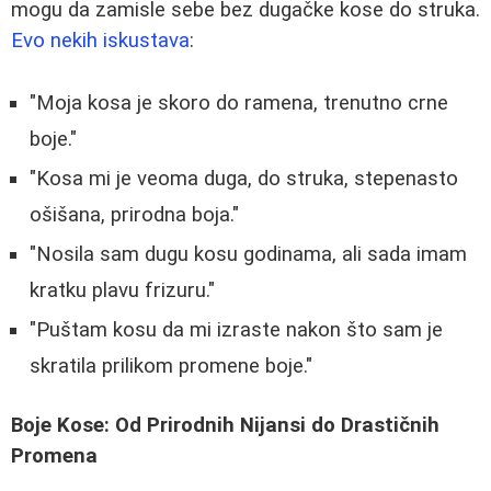
mogu da zamisle sebe bez dugačke kose do struka.
Evo nekih iskustava
:
"Moja kosa je skoro do ramena, trenutno crne
boje."
"Kosa mi je veoma duga, do struka, stepenasto
ošišana, prirodna boja."
"Nosila sam dugu kosu godinama, ali sada imam
kratku plavu frizuru."
"Puštam kosu da mi izraste nakon što sam je
skratila prilikom promene boje."
Boje Kose: Od Prirodnih Nijansi do Drastičnih
Promena