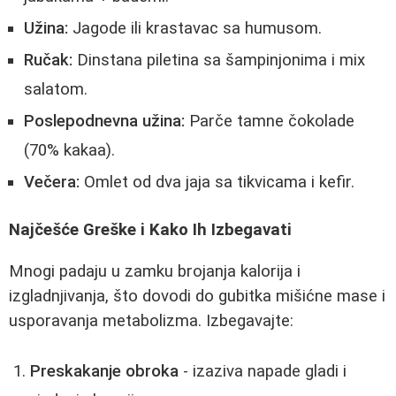
Užina:
Jagode ili krastavac sa humusom.
Ručak:
Dinstana piletina sa šampinjonima i mix
salatom.
Poslepodnevna užina:
Parče tamne čokolade
(70% kakaa).
Večera:
Omlet od dva jaja sa tikvicama i kefir.
Najčešće Greške i Kako Ih Izbegavati
Mnogi padaju u zamku brojanja kalorija i
izgladnjivanja, što dovodi do gubitka mišićne mase i
usporavanja metabolizma. Izbegavajte:
Preskakanje obroka
- izaziva napade gladi i