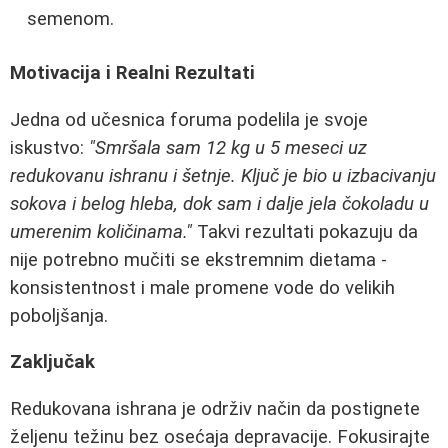
semenom.
Motivacija i Realni Rezultati
Jedna od učesnica foruma podelila je svoje
iskustvo:
"Smršala sam 12 kg u 5 meseci uz
redukovanu ishranu i šetnje. Ključ je bio u izbacivanju
sokova i belog hleba, dok sam i dalje jela čokoladu u
umerenim količinama."
Takvi rezultati pokazuju da
nije potrebno mučiti se ekstremnim dietama -
konsistentnost i male promene vode do velikih
poboljšanja.
Zaključak
Redukovana ishrana je održiv način da postignete
željenu težinu bez osećaja depravacije. Fokusirajte