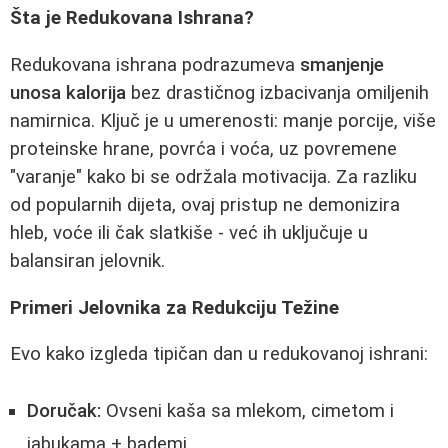
Šta je Redukovana Ishrana?
Redukovana ishrana podrazumeva
smanjenje
unosa kalorija
bez drastičnog izbacivanja omiljenih
namirnica. Ključ je u umerenosti: manje porcije, više
proteinske hrane, povrća i voća, uz povremene
"varanje" kako bi se održala motivacija. Za razliku
od popularnih dijeta, ovaj pristup ne demonizira
hleb, voće ili čak slatkiše - već ih uključuje u
balansiran jelovnik.
Primeri Jelovnika za Redukciju Težine
Evo kako izgleda tipičan dan u redukovanoj ishrani:
Doručak:
Ovseni kaša sa mlekom, cimetom i
jabukama + bademi.