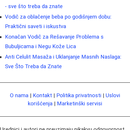
- sve što treba da znate
Vodič za oblačenje beba po godišnjem dobu:
Praktični saveti i iskustva
Konačan Vodič za Rešavanje Problema s
Bubuljicama i Negu Kože Lica
Anti Celulit Masaža i Uklanjanje Masnih Naslaga:
Sve Što Treba da Znate
O nama
|
Kontakt
|
Politika privatnosti
|
Uslovi
korišćenja
|
Marketinški servisi
Urednici i autori ne preuzimaju nikakvu odgovornost