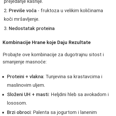
prejedanje kasnije.
Previše voća
- fruktoza u velikim količinama
koči mršavljenje.
Nedostatak proteina
Kombinacije Hrane koje Daju Rezultate
Probajte ove kombinacije za dugotrajnu sitost i
smanjenje masnoće:
Proteini + vlakna
: Tunjevina sa krastavcima i
maslinovim uljem.
Složeni UH + masti
: Heljdini hleb sa avokadom i
lososom.
Brzi obroci
: Palenta sa jogurtom i lanenim