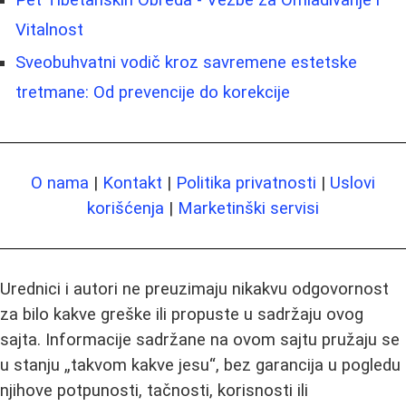
Pet Tibetanskih Obreda - Vežbe za Omladivanje i
Vitalnost
Sveobuhvatni vodič kroz savremene estetske
tretmane: Od prevencije do korekcije
O nama
|
Kontakt
|
Politika privatnosti
|
Uslovi
korišćenja
|
Marketinški servisi
Urednici i autori ne preuzimaju nikakvu odgovornost
za bilo kakve greške ili propuste u sadržaju ovog
sajta. Informacije sadržane na ovom sajtu pružaju se
u stanju „takvom kakve jesu“, bez garancija u pogledu
njihove potpunosti, tačnosti, korisnosti ili