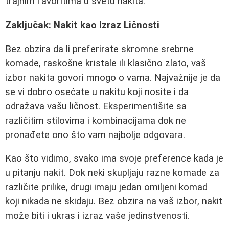
trajnim favoritima u svetu nakita.
Zaključak: Nakit kao Izraz Ličnosti
Bez obzira da li preferirate skromne srebrne
komade, raskošne kristale ili klasično zlato, vaš
izbor nakita govori mnogo o vama. Najvažnije je da
se vi dobro osećate u nakitu koji nosite i da
odražava vašu ličnost. Eksperimentišite sa
različitim stilovima i kombinacijama dok ne
pronađete ono što vam najbolje odgovara.
Kao što vidimo, svako ima svoje preference kada je
u pitanju nakit. Dok neki skupljaju razne komade za
različite prilike, drugi imaju jedan omiljeni komad
koji nikada ne skidaju. Bez obzira na vaš izbor, nakit
može biti i ukras i izraz vaše jedinstvenosti.