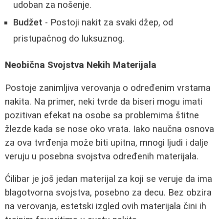
udoban za nošenje.
Budžet
- Postoji nakit za svaki džep, od
pristupačnog do luksuznog.
Neobična Svojstva Nekih Materijala
Postoje zanimljiva verovanja o određenim vrstama
nakita. Na primer, neki tvrde da biseri mogu imati
pozitivan efekat na osobe sa problemima štitne
žlezde kada se nose oko vrata. Iako naučna osnova
za ova tvrđenja može biti upitna, mnogi ljudi i dalje
veruju u posebna svojstva određenih materijala.
Ćilibar je još jedan materijal za koji se veruje da ima
blagotvorna svojstva, posebno za decu. Bez obzira
na verovanja, estetski izgled ovih materijala čini ih