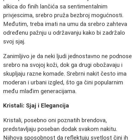
alkica do finih lančića sa sentimentalnim
privjescima, srebro pruža bezbroj mogućnosti.
Međutim, treba imati na umu da srebro zahteva
određenu pažnju u održavanju kako bi zadržalo
svoj sjaj.
Zanimljivo je da neki ljudi jednostavno ne podnose
srebro na svojoj koži, dok ga drugi obožavaju i
skupljaju razne komade. Srebrni nakit često ima
moderan i urbani izgled, što ga čini popularnim
među mlađim generacijama.
Kristali: Sjaj i Elegancija
Kristali, posebno oni poznatih brendova,
predstavljaju poseban dodak svakom nakitu.
Njihova sposobnost da reflektuju svetlost čini ih