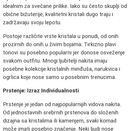
idealnim za svečane prilike. Iako su često skuplji od
obične bižuterije, kvalitetni kristali dugo traju i
zadržavaju svoju lepotu.
Postoje različite vrste kristala u ponudi, od onih
prozirnih do onih u živim bojama. Tirkizno plavi
tonovi su posebno popularni jer donose osveženje
svakom outfitu. Mnogi ljubitelji nakita imaju
posebne kolekcije kristalnih minđuša, narukvica i
ogrlica koje nose samo u posebnim trenucima.
Prstenje: Izraz Individualnosti
Prstenje je jedan od najpopularnijih vidova nakita.
Od jednostavnih srebrnih prstenova do složenih
dizajna sa kristalima ili kamenjem, svaki komad
može imati posebno značenje. Neki ljudi nose