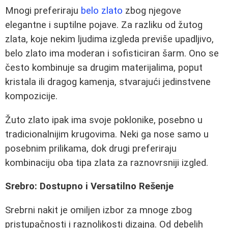
Mnogi preferiraju
belo zlato
zbog njegove
elegantne i suptilne pojave. Za razliku od žutog
zlata, koje nekim ljudima izgleda previše upadljivo,
belo zlato ima moderan i sofisticiran šarm. Ono se
često kombinuje sa drugim materijalima, poput
kristala ili dragog kamenja, stvarajući jedinstvene
kompozicije.
Žuto zlato ipak ima svoje poklonike, posebno u
tradicionalnijim krugovima. Neki ga nose samo u
posebnim prilikama, dok drugi preferiraju
kombinaciju oba tipa zlata za raznovrsniji izgled.
Srebro: Dostupno i Versatilno Rešenje
Srebrni nakit je omiljen izbor za mnoge zbog
pristupačnosti i raznolikosti dizajna. Od debelih