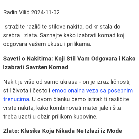
Radin Vilić
2024-11-02
Istražite različite stilove nakita, od kristala do
srebra i zlata. Saznajte kako izabrati komad koji
odgovara vašem ukusu i prilikama.
Saveti o Nakitima: Koji Stil Vam Odgovara i Kako
Izabrati Savršen Komad
Nakit je više od samo ukrasa - on je izraz ličnosti,
stil života i često i
emocionalna veza sa posebnim
trenucima
. U ovom članku ćemo istražiti različite
vrste nakita, kako kombinovati materijale i šta
treba uzeti u obzir prilikom kupovine.
Zlato: Klasika Koja Nikada Ne Izlazi iz Mode