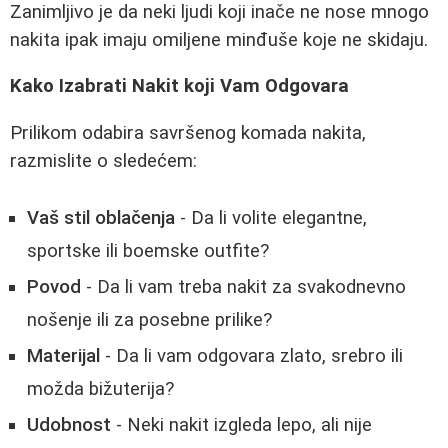
Zanimljivo je da neki ljudi koji inače ne nose mnogo
nakita ipak imaju omiljene minđuše koje ne skidaju.
Kako Izabrati Nakit koji Vam Odgovara
Prilikom odabira savršenog komada nakita,
razmislite o sledećem:
Vaš stil oblačenja
- Da li volite elegantne,
sportske ili boemske outfite?
Povod
- Da li vam treba nakit za svakodnevno
nošenje ili za posebne prilike?
Materijal
- Da li vam odgovara zlato, srebro ili
možda bižuterija?
Udobnost
- Neki nakit izgleda lepo, ali nije