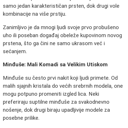
samo jedan karakterističan prsten, dok drugi vole
kombinacije na više prstiju.
Zanimljivo je da mnogi ljudi svoje prvo probušeno
uho ili poseban događaj obeleže kupovinom novog
prstena, što ga čini ne samo ukrasom već i
sećanjem.
Minđuše: Mali Komadi sa Velikim Utiskom
Minđuše su često prvi nakit koji ljudi primete. Od
malih sjajnih kristala do većih srebrnih modela, one
mogu potpuno promeniti izgled lica. Neki
preferiraju suptilne minđuše za svakodnevno
nošenje, dok drugi biraju upadljivije modele za
posebne prilike.