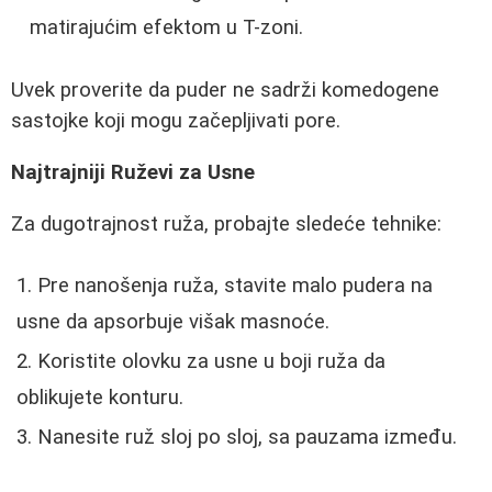
matirajućim efektom u T-zoni.
Uvek proverite da puder ne sadrži komedogene
sastojke koji mogu začepljivati pore.
Najtrajniji Ruževi za Usne
Za dugotrajnost ruža, probajte sledeće tehnike:
Pre nanošenja ruža, stavite malo pudera na
usne da apsorbuje višak masnoće.
Koristite olovku za usne u boji ruža da
oblikujete konturu.
Nanesite ruž sloj po sloj, sa pauzama između.