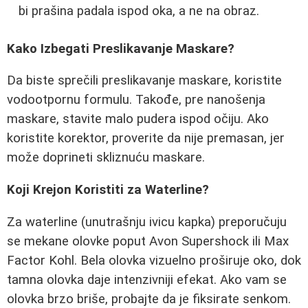
bi prašina padala ispod oka, a ne na obraz.
Kako Izbegati Preslikavanje Maskare?
Da biste sprečili preslikavanje maskare, koristite
vodootpornu formulu. Takođe, pre nanošenja
maskare, stavite malo pudera ispod očiju. Ako
koristite korektor, proverite da nije premasan, jer
može doprineti skliznuću maskare.
Koji Krejon Koristiti za Waterline?
Za waterline (unutrašnju ivicu kapka) preporučuju
se mekane olovke poput Avon Supershock ili Max
Factor Kohl. Bela olovka vizuelno proširuje oko, dok
tamna olovka daje intenzivniji efekat. Ako vam se
olovka brzo briše, probajte da je fiksirate senkom.