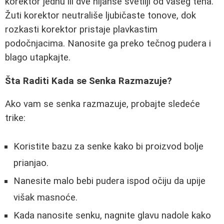
korektor jednu ili dve nijanse svetliji od vašeg tena.
Žuti korektor neutrališe ljubičaste tonove, dok
rozkasti korektor pristaje plavkastim
podočnjacima. Nanosite ga preko tečnog pudera i
blago utapkajte.
Šta Raditi Kada se Senka Razmazuje?
Ako vam se senka razmazuje, probajte sledeće
trike:
Koristite bazu za senke kako bi proizvod bolje
prianjao.
Nanesite malo bebi pudera ispod očiju da upije
višak masnoće.
Kada nanosite senku, nagnite glavu nadole kako