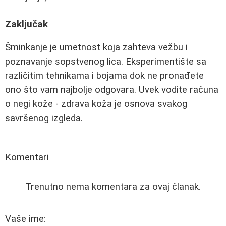
Zaključak
Šminkanje je umetnost koja zahteva vežbu i
poznavanje sopstvenog lica. Eksperimentište sa
različitim tehnikama i bojama dok ne pronađete
ono što vam najbolje odgovara. Uvek vodite računa
o negi kože - zdrava koža je osnova svakog
savršenog izgleda.
Komentari
Trenutno nema komentara za ovaj članak.
Vaše ime: