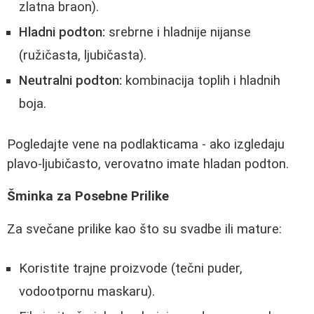
zlatna braon).
Hladni podton:
srebrne i hladnije nijanse
(ružičasta, ljubičasta).
Neutralni podton:
kombinacija toplih i hladnih
boja.
Pogledajte vene na podlakticama - ako izgledaju
plavo-ljubičasto, verovatno imate hladan podton.
Šminka za Posebne Prilike
Za svečane prilike kao što su svadbe ili mature:
Koristite trajne proizvode (tečni puder,
vodootpornu maskaru).