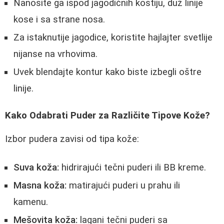
Nanosite ga ispod jagodičnih kostiju, duž linije
kose i sa strane nosa.
Za istaknutije jagodice, koristite hajlajter svetlije
nijanse na vrhovima.
Uvek blendajte kontur kako biste izbegli oštre
linije.
Kako Odabrati Puder za Različite Tipove Kože?
Izbor pudera zavisi od tipa kože:
Suva koža:
hidrirajući tečni puderi ili BB kreme.
Masna koža:
matirajući puderi u prahu ili
kamenu.
Mešovita koža:
lagani tečni puderi sa