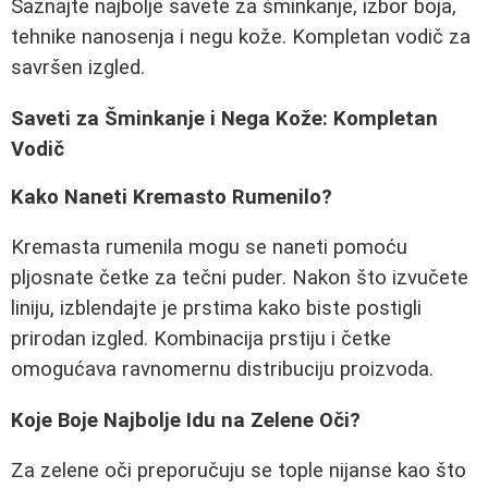
Saznajte najbolje savete za šminkanje, izbor boja,
tehnike nanosenja i negu kože. Kompletan vodič za
savršen izgled.
Saveti za Šminkanje i Nega Kože: Kompletan
Vodič
Kako Naneti Kremasto Rumenilo?
Kremasta rumenila mogu se naneti pomoću
pljosnate četke za tečni puder. Nakon što izvučete
liniju, izblendajte je prstima kako biste postigli
prirodan izgled. Kombinacija prstiju i četke
omogućava ravnomernu distribuciju proizvoda.
Koje Boje Najbolje Idu na Zelene Oči?
Za zelene oči preporučuju se tople nijanse kao što