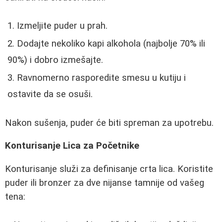
Izmeljite puder u prah.
Dodajte nekoliko kapi alkohola (najbolje 70% ili
90%) i dobro izmešajte.
Ravnomerno rasporedite smesu u kutiju i
ostavite da se osuši.
Nakon sušenja, puder će biti spreman za upotrebu.
Konturisanje Lica za Početnike
Konturisanje služi za definisanje crta lica. Koristite
puder ili bronzer za dve nijanse tamnije od vašeg
tena: