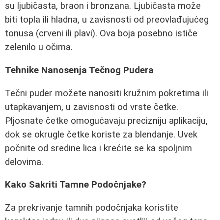
su ljubičasta, braon i bronzana. Ljubičasta može
biti topla ili hladna, u zavisnosti od preovlađujućeg
tonusa (crveni ili plavi). Ova boja posebno ističe
zelenilo u očima.
Tehnike Nanosenja Tečnog Pudera
Tečni puder možete nanositi kružnim pokretima ili
utapkavanjem, u zavisnosti od vrste četke.
Pljosnate četke omogućavaju precizniju aplikaciju,
dok se okrugle četke koriste za blendanje. Uvek
počnite od sredine lica i krećite se ka spoljnim
delovima.
Kako Sakriti Tamne Podočnjake?
Za prekrivanje tamnih podočnjaka koristite