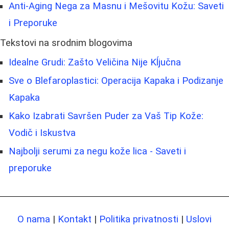
Anti-Aging Nega za Masnu i Mešovitu Kožu: Saveti
i Preporuke
Tekstovi na srodnim blogovima
Idealne Grudi: Zašto Veličina Nije Kĺjučna
Sve o Blefaroplastici: Operacija Kapaka i Podizanje
Kapaka
Kako Izabrati Savršen Puder za Vaš Tip Kože:
Vodič i Iskustva
Najbolji serumi za negu kože lica - Saveti i
preporuke
O nama
|
Kontakt
|
Politika privatnosti
|
Uslovi