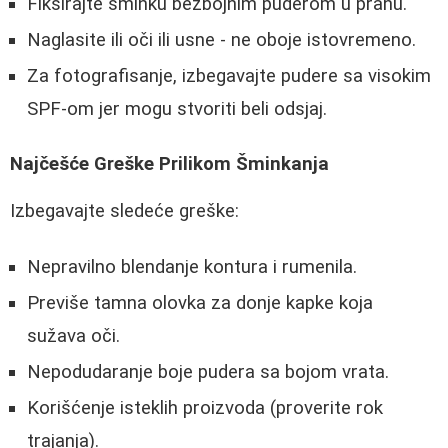
Fiksirajte šminku bezbojnim puderom u prahu.
Naglasite ili oči ili usne - ne oboje istovremeno.
Za fotografisanje, izbegavajte pudere sa visokim
SPF-om jer mogu stvoriti beli odsjaj.
Najčešće Greške Prilikom Šminkanja
Izbegavajte sledeće greške:
Nepravilno blendanje kontura i rumenila.
Previše tamna olovka za donje kapke koja
sužava oči.
Nepodudaranje boje pudera sa bojom vrata.
Korišćenje isteklih proizvoda (proverite rok
trajanja).