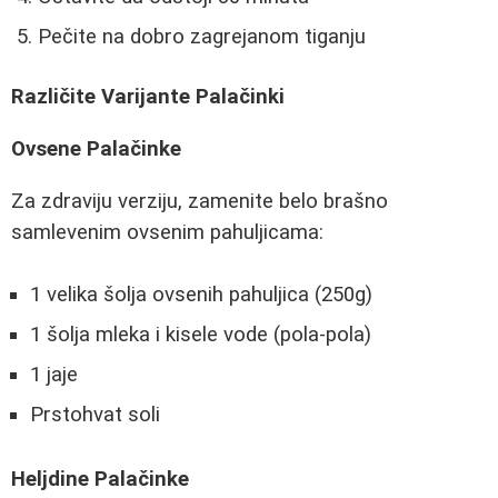
Pečite na dobro zagrejanom tiganju
Različite Varijante Palačinki
Ovsene Palačinke
Za zdraviju verziju, zamenite belo brašno
samlevenim ovsenim pahuljicama:
1 velika šolja ovsenih pahuljica (250g)
1 šolja mleka i kisele vode (pola-pola)
1 jaje
Prstohvat soli
Heljdine Palačinke