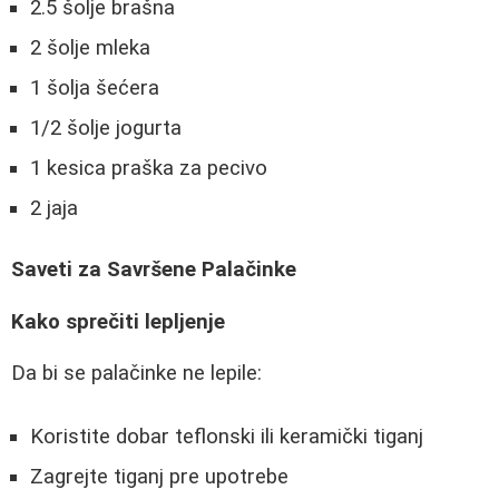
2.5 šolje brašna
2 šolje mleka
1 šolja šećera
1/2 šolje jogurta
1 kesica praška za pecivo
2 jaja
Saveti za Savršene Palačinke
Kako sprečiti lepljenje
Da bi se palačinke ne lepile:
Koristite dobar teflonski ili keramički tiganj
Zagrejte tiganj pre upotrebe