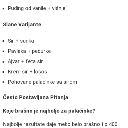
Puding od vanile + višnje
Slane Varijante
Sir + sunka
Pavlaka + pečurke
Ajvar + feta sir
Krem sir + losos
Pohovane palačinke sa sirom
Često Postavljana Pitanja
Koje brašno je najbolje za palačinke?
Najbolje rezultate daje meko belo brašno tip 400.