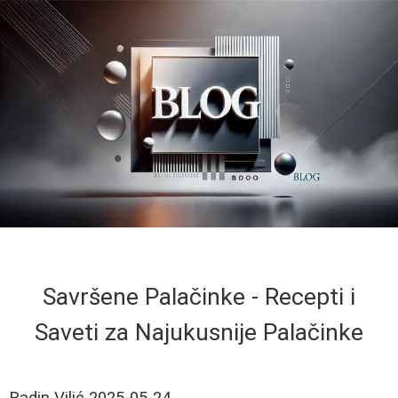
Savršene Palačinke - Recepti i
Saveti za Najukusnije Palačinke
Radin Vilić
2025-05-24