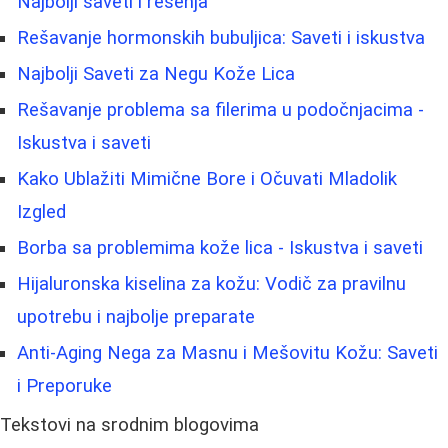
Najbolji saveti i rešenja
Rešavanje hormonskih bubuljica: Saveti i iskustva
Najbolji Saveti za Negu Kože Lica
Rešavanje problema sa filerima u podočnjacima -
Iskustva i saveti
Kako Ublažiti Mimične Bore i Očuvati Mladolik
Izgled
Borba sa problemima kože lica - Iskustva i saveti
Hijaluronska kiselina za kožu: Vodič za pravilnu
upotrebu i najbolje preparate
Anti-Aging Nega za Masnu i Mešovitu Kožu: Saveti
i Preporuke
Tekstovi na srodnim blogovima