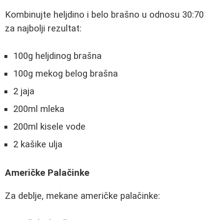
Kombinujte heljdino i belo brašno u odnosu 30:70
za najbolji rezultat:
100g heljdinog brašna
100g mekog belog brašna
2 jaja
200ml mleka
200ml kisele vode
2 kašike ulja
Američke Palačinke
Za deblje, mekane američke palačinke: