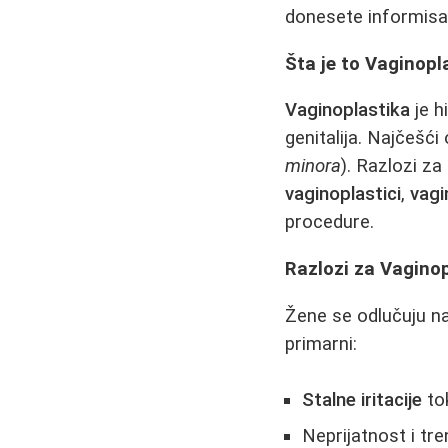
donesete informisa
Šta je to Vaginopl
Vaginoplastika
je h
genitalija. Najčešći
minora
). Razlozi za
vaginoplastici
,
vagi
procedure.
Razlozi za Vagino
Žene se odlučuju n
primarni:
Stalne iritacije
to
Neprijatnost i tr