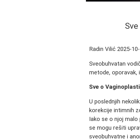
Sve 
Radin Vilić
2025-10
Sveobuhvatan vodič 
metode, oporavak, i
Sve o Vaginoplasti
U poslednjih nekoli
korekcije intimnih 
Iako se o njoj malo
se mogu rešiti uprav
sveobuhvatne i anon