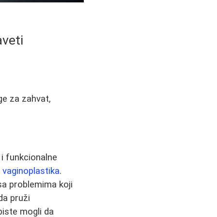
aveti
ge za zahvat,
i funkcionalne
e
vaginoplastika
.
sa problemima koji
da pruži
biste mogli da