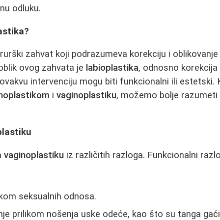
nu odluku.
astika?
irurški zahvat koji podrazumeva korekciju i oblikovanje
 oblik ovog zahvata je
labioplastika
, odnosno korekcija
 ovakvu intervenciju mogu biti funkcionalni ili estetski
noplastikom
i
vaginoplastiku
, možemo bolje razumeti
plastiku
a
vaginoplastiku
iz različitih razloga. Funkcionalni razl
kom seksualnih odnosa.
enje prilikom nošenja uske odeće, kao što su tanga gaći