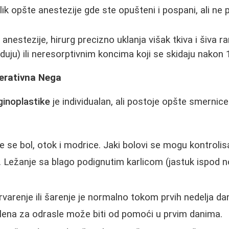
blik opšte anestezije gde ste opušteni i pospani, ali ne
nestezije, hirurg precizno uklanja višak tkiva i šiva r
duju) ili neresorptivnim koncima koji se skidaju nakon 
erativna Nega
ginoplastike
je individualan, ali postoje opšte smernice
e se bol, otok i modrice. Jaki bolovi se mogu kontrolis
r. Ležanje sa blago podignutim karlicom (jastuk ispod
varenje ili šarenje je normalno tokom prvih nedelja d
pelena za odrasle može biti od pomoći u prvim danima.