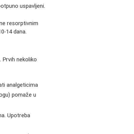
 potpuno uspavljeni.
ane resorptivnim
10-14 dana.
. Prvih nekoliko
ati analgeticima
 nogu) pomaže u
ana. Upotreba