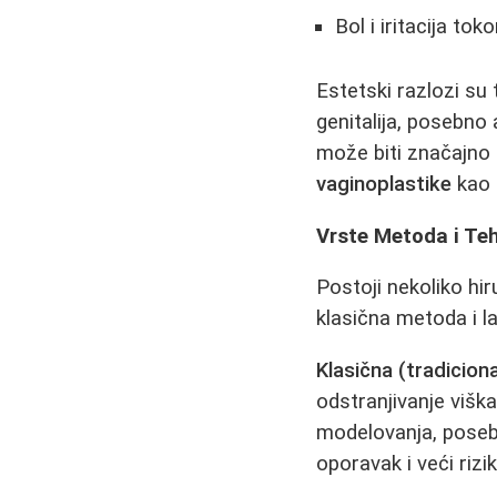
Bol i iritacija tok
Estetski razlozi su
genitalija, posebno
može biti značajno 
vaginoplastike
kao 
Vrste Metoda i Te
Postoji nekoliko hi
klasična metoda i 
Klasična (tradicio
odstranjivanje višk
modelovanja, poseb
oporavak i veći rizik