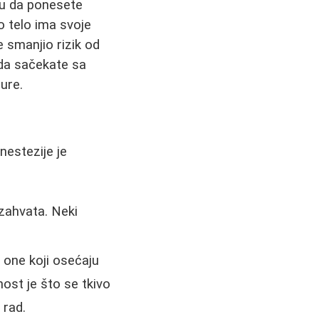
ju da ponesete
o telo ima svoje
 smanjio rizik od
 da sačekate sa
ure.
nestezije je
 zahvata. Neki
a one koji osećaju
ost je što se tkivo
 rad.