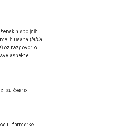
 ženskih spoljnih
 malih usana (
labia
. Kroz razgovor o
 sve aspekte
ozi su često
ce ili farmerke.