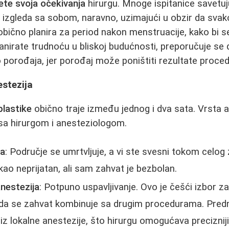
ete svoja očekivanja
hirurgu. Mnoge ispitanice savetu
g izgleda sa sobom, naravno, uzimajući u obzir da svak
obično planira za period nakon menstruacije, kako bi se
lanirate trudnoću u bliskoj budućnosti, preporučuje se
 porođaja, jer porođaj može poništiti rezultate proced
estezija
plastike
obično traje između jednog i dva sata. Vrsta a
a hirurgom i anesteziologom.
ja
: Područje se umrtvljuje, a vi ste svesni tokom celog
kao neprijatan, ali sam zahvat je bezbolan.
nestezija
: Potpuno uspavljivanje. Ovo je češći izbor z
ada se zahvat kombinuje sa drugim procedurama. Predn
iz lokalne anestezije, što hirurgu omogućava precizniji