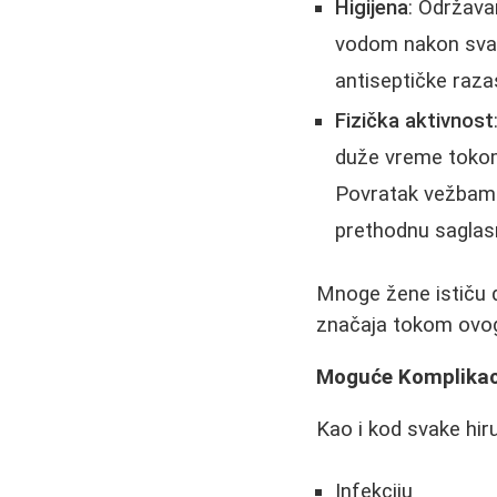
Higijena
: Održava
vodom nakon svak
antiseptičke razas
Fizička aktivnost
duže vreme tokom 
Povratak vežbama
prethodnu saglas
Mnoge žene ističu d
značaja tokom ovog
Moguće Komplikac
Kao i kod svake hiru
Infekciju