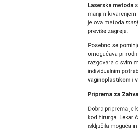
Laserska metoda
s
manjim krvarenjem 
je ova metoda
manj
previše zagreje.
Posebno se pominj
omogućava prirodniji
razgovara o svim m
individualnim potr
vaginoplastikom
i
v
Priprema za Zahv
Dobra priprema je 
kod hirurga. Lekar ć
isključila moguća in