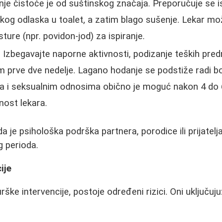
nje čistoće je od suštinskog značaja. Preporučuje se i
og odlaska u toalet, a zatim blago sušenje. Lekar mož
ture (npr. povidon-jod) za ispiranje.
: Izbegavajte naporne aktivnosti, podizanje teških pre
prve dve nedelje. Lagano hodanje se podstiže radi bolj
 i seksualnim odnosima obično je moguć nakon 4 do 6
nost lekara.
a je psihološka podrška partnera, porodice ili prijatel
 perioda.
ije
rške intervencije, postoje određeni rizici. Oni uključuju