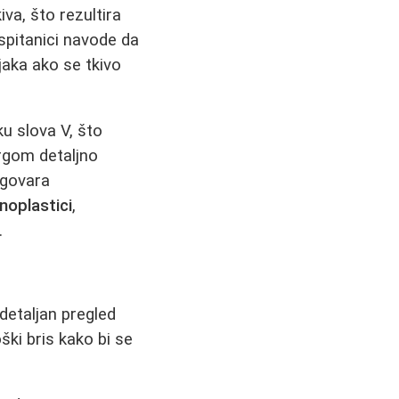
va, što rezultira
spitanici navode da
jaka ako se tkivo
ku slova V, što
urgom detaljno
dgovara
noplastici
,
.
detaljan pregled
ški bris kako bi se