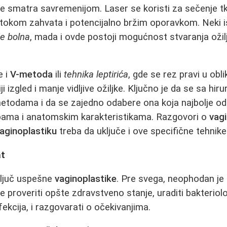
e smatra savremenijom. Laser se koristi za sečenje tki
tokom zahvata i potencijalno bržim oporavkom. Neki i
e bolna
, mada i ovde postoji mogućnost stvaranja ožil
e i
V-metoda
ili
tehnika leptirića
, gde se rez pravi u obli
 izgled i manje vidljive ožiljke. Ključno je da se sa hir
etodama i da se zajedno odabere ona koja najbolje o
ebama i anatomskim karakteristikama. Razgovori o
vagi
aginoplastiku
treba da uključe i ove specifične tehnike
at
ključ uspešne
vaginoplastike
. Pre svega, neophodan je 
e proveriti opšte zdravstveno stanje, uraditi bakteriolo
fekcija, i razgovarati o očekivanjima.