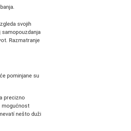
žbanja.
zgleda svojih
ćaj samopouzdanja
ivot. Razmatranje
šće pominjane su
a precizno
u i mogućnost
evatí nešto duži