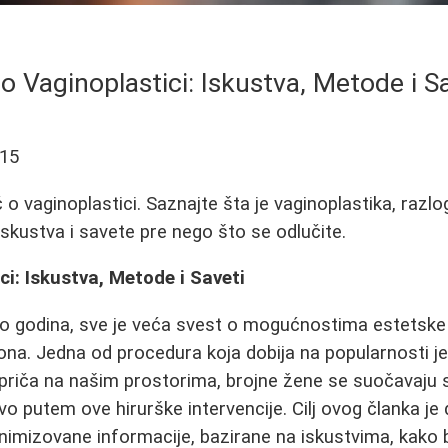
o Vaginoplastici: Iskustva, Metode i S
-15
o vaginoplastici. Saznajte šta je vaginoplastika, razlo
skustva i savete pre nego što se odlučite.
ci: Iskustva, Metode i Saveti
ko godina, sve je veća svest o mogućnostima estetske 
zona. Jedna od procedura koja dobija na popularnosti j
 priča na našim prostorima, brojne žene se suočavaju 
o putem ove hirurške intervencije. Cilj ovog članka je 
imizovane informacije, bazirane na iskustvima, kako 