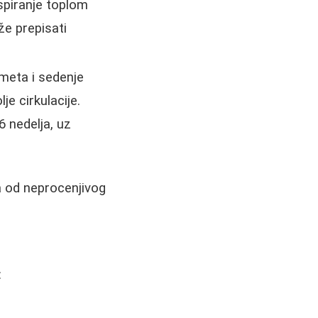
spiranje toplom
e prepisati
dmeta i sedenje
e cirkulacije.
 nedelja, uz
ja od neprocenjivog
: