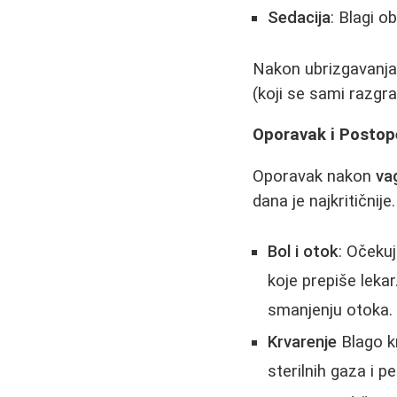
Sedacija
: Blagi o
Nakon ubrizgavanja a
(koji se sami razgra
Oporavak i Postop
Oporavak nakon
va
dana je najkritičnije.
Bol i otok
: Očekuj
koje prepiše leka
smanjenju otoka.
Krvarenje
Blago kr
sterilnih gaza i 