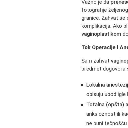
Važno je da
prenes
fotografije željeno
granice. Zahvat se 
komplikacija. Ako p
vaginoplastikom
do
Tok Operacije i An
Sam zahvat
vagino
predmet dogovora s
Lokalna anestezi
opisuju ubod igle 
Totalna (opšta) a
anksioznost ili k
ne puni tečnošću 