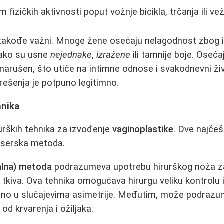
om fizičkih aktivnosti poput vožnje bicikla, trčanja ili ve
 takođe važni. Mnoge žene osećaju nelagodnost zbog i
 ako su usne
nejednake
,
izražene
ili tamnije boje. Ose
narušen, što utiče na intimne odnose i svakodnevni ž
rešenja je potpuno legitimno.
hnika
rurških tehnika za izvođenje
vaginoplastike
. Dve najče
laserska metoda.
nalna) metoda
podrazumeva upotrebu hirurškog noža z
a tkiva. Ova tehnika omogućava hirurgu veliku kontrol
no u slučajevima asimetrije. Međutim, može podrazum
 od krvarenja i ožiljaka.