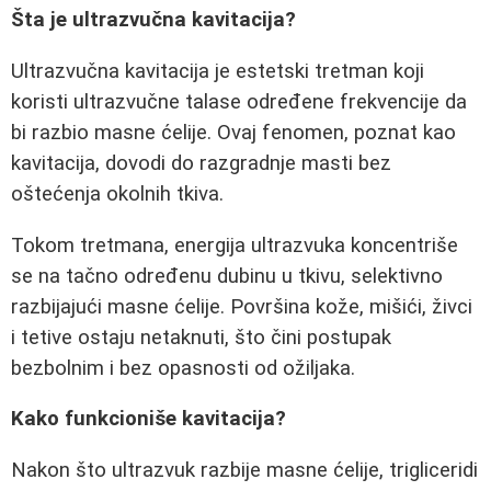
Šta je ultrazvučna kavitacija?
Ultrazvučna kavitacija je estetski tretman koji
koristi ultrazvučne talase određene frekvencije da
bi razbio masne ćelije. Ovaj fenomen, poznat kao
kavitacija, dovodi do razgradnje masti bez
oštećenja okolnih tkiva.
Tokom tretmana, energija ultrazvuka koncentriše
se na tačno određenu dubinu u tkivu, selektivno
razbijajući masne ćelije. Površina kože, mišići, živci
i tetive ostaju netaknuti, što čini postupak
bezbolnim i bez opasnosti od ožiljaka.
Kako funkcioniše kavitacija?
Nakon što ultrazvuk razbije masne ćelije, trigliceridi