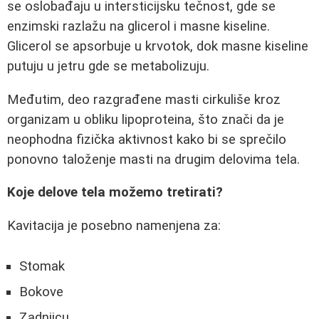
se oslobađaju u intersticijsku tečnost, gde se
enzimski razlažu na glicerol i masne kiseline.
Glicerol se apsorbuje u krvotok, dok masne kiseline
putuju u jetru gde se metabolizuju.
Međutim, deo razgrađene masti cirkuliše kroz
organizam u obliku lipoproteina, što znači da je
neophodna fizička aktivnost kako bi se sprečilo
ponovno taloženje masti na drugim delovima tela.
Koje delove tela možemo tretirati?
Kavitacija je posebno namenjena za:
Stomak
Bokove
Zadnjicu