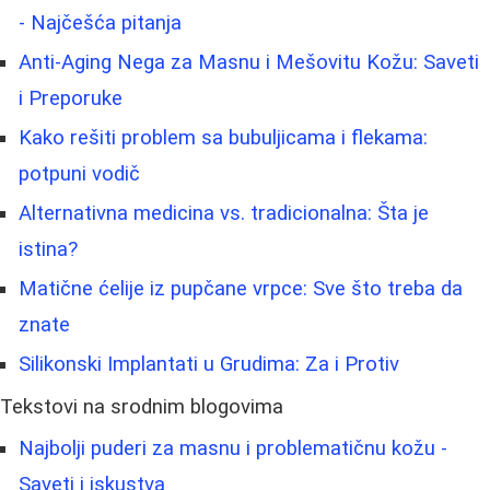
- Najčešća pitanja
Anti-Aging Nega za Masnu i Mešovitu Kožu: Saveti
i Preporuke
Kako rešiti problem sa bubuljicama i flekama:
potpuni vodič
Alternativna medicina vs. tradicionalna: Šta je
istina?
Matične ćelije iz pupčane vrpce: Sve što treba da
znate
Silikonski Implantati u Grudima: Za i Protiv
Tekstovi na srodnim blogovima
Najbolji puderi za masnu i problematičnu kožu -
Saveti i iskustva