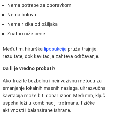
Nema potrebe za oporavkom
Nema bolova
Nema rizika od ožiljaka
Znatno niže cene
Međutim, hirurška
liposukcija
pruža trajnije
rezultate, dok kavitacija zahteva održavanje.
Da li je vredno probati?
Ako tražite bezbolnu i neinvazivnu metodu za
smanjenje lokalnih masnih naslaga, ultrazvučna
kavitacija može biti dobar izbor. Međutim, ključ
uspeha leži u kombinaciji tretmana, fizičke
aktivnosti i balansirane ishrane.