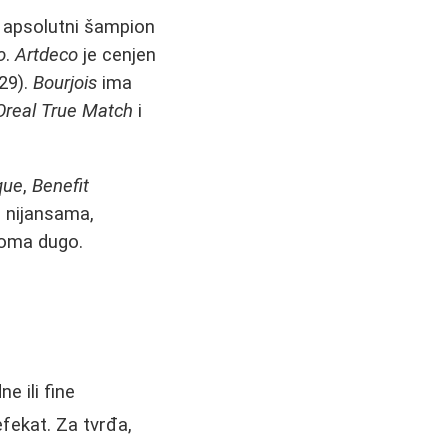
 apsolutni šampion
o
.
Artdeco
je cenjen
 29).
Bourjois
ima
'Oreal True Match
i
que
,
Benefit
m nijansama,
veoma dugo.
e ili fine
 efekat. Za tvrđa,