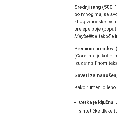
Srednji rang (500-
po mnogima, sa sv
zbog vrhunske pigmen
prelepe boje (poput 
Maybelline
takođe i
Premium brendovi 
(Coralista je kultni
izuzetno finom tekst
Saveti za nanošen
Kako rumenilo lepo s
Četka je ključna.
Z
sintetičke dlake 