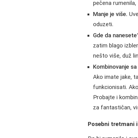
pečena rumenila,
Manje je više.
Uvek
oduzeti.
Gde da nanesete
zatim blago izble
nešto više, duž li
Kombinovanje sa
Ako imate jake, ta
funkcionisati. Ak
Probajte i kombin
za fantastičan, v
Posebni tretmani 