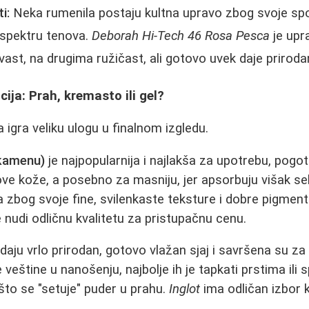
i:
Neka rumenila postaju kultna upravo zbog svoje sp
 spektru tenova.
Deborah Hi-Tech 46 Rosa Pesca
je upr
vast, na drugima ružičast, ali gotovo uvek daje prirodan
ija: Prah, kremasto ili gel?
 igra veliku ulogu u finalnom izgledu.
(kamenu)
je najpopularnija i najlakša za upotrebu, pogo
ove kože, a posebno za masniju, jer apsorbuju višak 
a zbog svoje fine, svilenkaste teksture i dobre pigment
 nudi odličnu kvalitetu za pristupačnu cenu.
daju vrlo prirodan, gotovo vlažan sjaj i savršena su za 
veštine u nanošenju, najbolje ih je tapkati prstima ili 
to se "setuje" puder u prahu.
Inglot
ima odličan izbor 