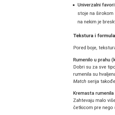
Univerzalni favorit
stoje na širokom
na nekim je bresk
Tekstura i formulac
Pored boje, tekstura
Rumenilo u prahu 
Dobri su za sve tip
rumenila su hvaljen
Match
serija takođe
Kremasta rumenila
Zahtevaju malo više 
četkicom pre nego š