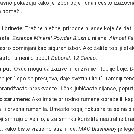
jasno pokazuju kako je izbor boje lična i često izazovn
ja pomažu:
i brinete:
Tražite nježne, prirodne nijanse koje će dati
asta.
Essence Mineral Powder Blush
u nijansi
Almost F
esto pominjani kao siguran izbor. Ako želite topliji efek
kasto rumenilo poput
Deborah 12 Cacao
.
u put:
Ovde mogu da zažive intenzivnije i toplije boje.
D
en jer "lepo se presijava, daje svezinu licu". Tamniji ten
arandžasto-breskvaste ili čak ljubičaste nijanse, popu
ko zarumene:
Ako imate prirodno rumene obraze ili kapi
a ili crvena rumenila. Umesto toga, fokusirajte se na b
i smiruju crvenilo, a za sminku koristite neutralne bra
 kako biste vizuelno suzili lice.
MAC Blushbaby
je lege