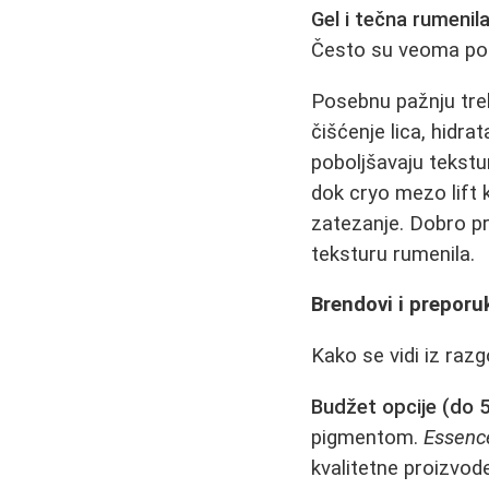
Gel i tečna rumenil
Često su veoma post
Posebnu pažnju tre
čišćenje lica, hidrat
poboljšavaju tekstu
dok cryo mezo lift
zatezanje. Dobro pri
teksturu rumenila.
Brendovi i preporu
Kako se vidi iz raz
Budžet opcije (do 
pigmentom.
Essenc
kvalitetne proizvod