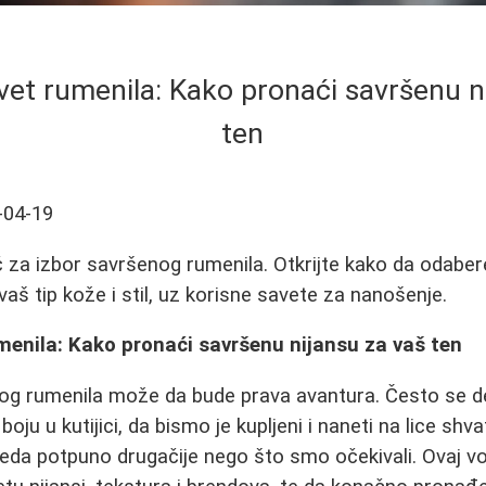
vet rumenila: Kako pronaći savršenu n
ten
-04-19
za izbor savršenog rumenila. Otkrijte kako da odabere
vaš tip kože i stil, uz korisne savete za nanošenje.
menila: Kako pronaći savršenu nijansu za vaš ten
nog rumenila može da bude prava avantura. Često se 
boju u kutijici, da bismo je kupljeni i naneti na lice shv
izgleda potpuno drugačije nego što smo očekivali. Ovaj