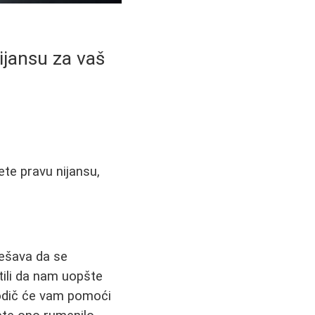
ijansu za vaš
te pravu nijansu,
dešava da se
atili da nam uopšte
 vodič će vam pomoći