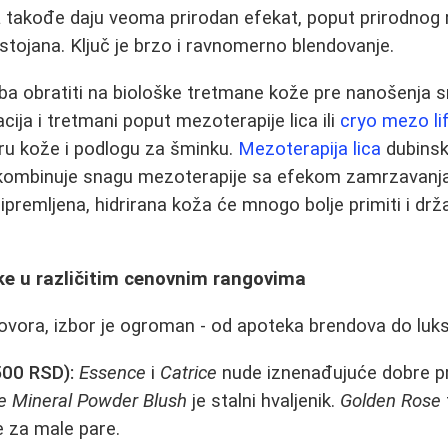
a
takođe daju veoma prirodan efekat, poput prirodnog r
ojana. Ključ je brzo i ravnomerno blendovanje.
ba obratiti na biološke tretmane kože pre nanošenja 
acija i tretmani poput mezoterapije lica ili
cryo mezo li
ru kože i podlogu za šminku.
Mezoterapija lica
dubinski
 kombinuje snagu mezoterapije sa efekom zamrzavanja 
premljena, hidrirana koža će mnogo bolje primiti i držat
ke u različitim cenovnim rangovima
govora, izbor je ogroman - od apoteka brendova do luks
500 RSD):
Essence
i
Catrice
nude iznenađujuće dobre p
e Mineral Powder Blush
je stalni hvaljenik.
Golden Rose
e za male pare.