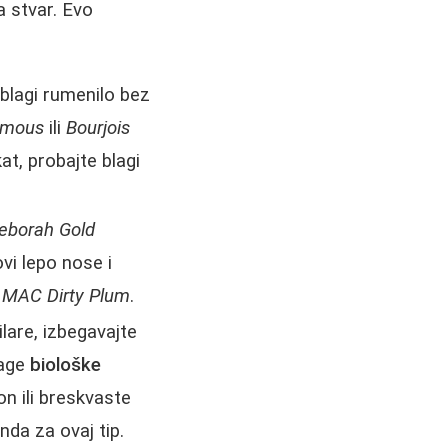
a stvar. Evo
 blagi rumenilo bez
amous
ili
Bourjois
at, probajte blagi
eborah Gold
ovi lepo nose i
t
MAC Dirty Plum
.
lare, izbegavajte
lage
biološke
on ili breskvaste
nda za ovaj tip.