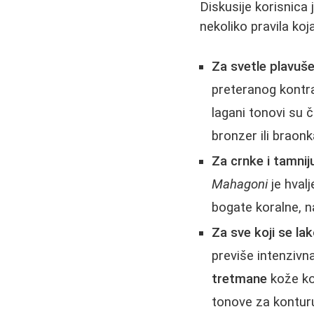
Diskusije korisnica 
nekoliko pravila ko
Za svetle plavuše 
preteranog kontr
lagani tonovi su č
bronzer ili braon
Za crnke i tamnij
Mahagoni
je hvalj
bogate koralne, n
Za sve koji se la
previše intenzivn
tretmane
kože koj
tonove za konturu,