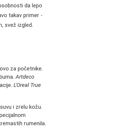
osobnosti da lepo
avo takav primer -
, svež izgled.
tovo za početnike.
sebuma.
Artdeco
acije.
L'Oreal True
suvu i zrelu kožu.
specijalnom
kremastih rumenila.