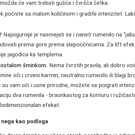
 možda će vam trebati gušća i čvršća četka.
 počnite sa malom količinom i gradiťe intenzitet. Lak
?
Najsigurnije je nasmejati se i naneti rumenilo na "jab
ndovati prema gore prema slepoočnicama. Za lift efek
nije jagodica ka templema.
 ostalom šminkom.
Nema čvrstih pravila, ali dobro vod
mne oči i crveni karmin, neutralno rumenilo ili blagi b
o su vam oči i usne prirodne, možete se poigrati intenz
aciju dva rumenila - braonkastog za konturu i ružičas
išedimenzionalan efekat.
i nega kao podloga