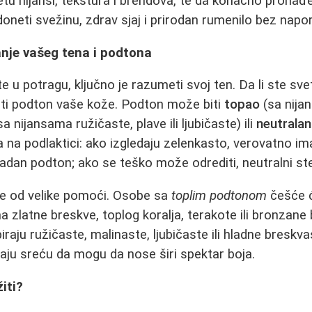
tu nijansi, tekstura i brendova, te da konačno pronađ
doneti svežinu, zdrav sjaj i prirodan rumenilo bez napor
je vašeg tena i podtona
 u potragu, ključno je razumeti svoj ten. Da li ste svetli
diti podton vaše kože. Podton može biti
topao
(sa nija
a nijansama ružičaste, plave ili ljubičaste) ili
neutralan
 na podlaktici: ako izgledaju zelenkasto, verovatno i
ladan podton; ako se teško može odrediti, neutralni ste
je od velike pomoći. Osobe sa
toplim podtonom
češće ć
a zlatne breskve, toplog koralja, terakote ili bronzane
iraju ružičaste, malinaste, ljubičaste ili hladne breskva
aju sreću da mogu da nose širi spektar boja.
žiti?