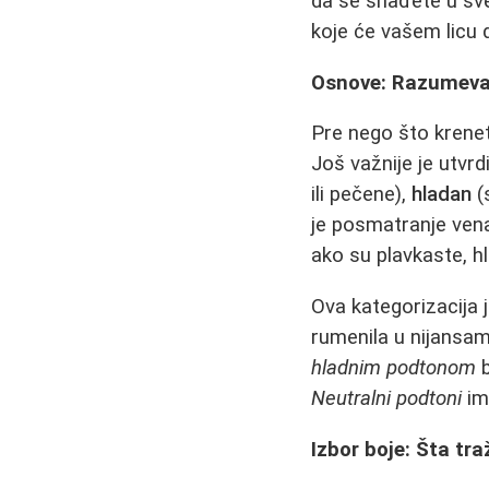
da se snađete u sve
koje će vašem licu 
Osnove: Razumevan
Pre nego što krenete
Još važnije je utvr
ili pečene),
hladan
(s
je posmatranje vena
ako su plavkaste, h
Ova kategorizacija 
rumenila u nijansam
hladnim podtonom
b
Neutralni podtoni
im
Izbor boje: Šta tra