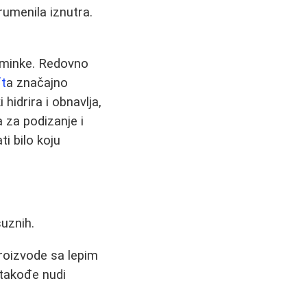
umenila iznutra.
sminke. Redovno
ft
a značajno
 hidrira i obnavlja,
za podizanje i
i bilo koju
uznih.
roizvode sa lepim
takođe nudi