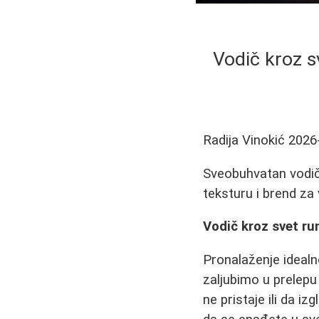
Vodič kroz s
Radija Vinokić
2026
Sveobuhvatan vodič 
teksturu i brend za 
Vodič kroz svet ru
Pronalaženje ideal
zaljubimo u prelepu 
ne pristaje ili da 