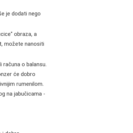
še je dodati nego
ucice" obraza, a
t, možete nanositi
i računa o balansu.
ronzer će dobro
ivnijim rumenilom.
tog na jabučicama -