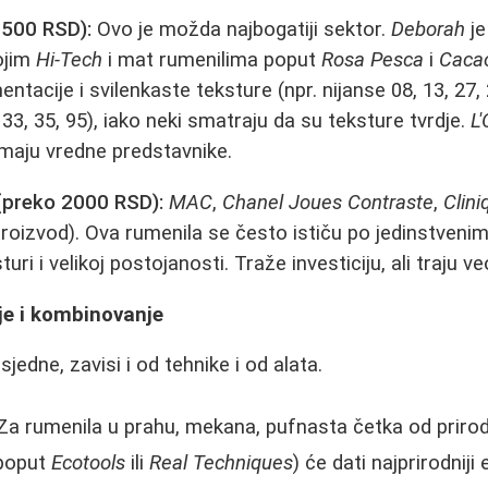
1500 RSD):
Ovo je možda najbogatiji sektor.
Deborah
je
ojim
Hi-Tech
i mat rumenilima poput
Rosa Pesca
i
Caca
tacije i svilenkaste teksture (npr. nijanse 08, 13, 27,
33, 35, 95), iako neki smatraju da su teksture tvrdje.
L
maju vredne predstavnike.
(preko 2000 RSD):
MAC
,
Chanel Joues Contraste
,
Clini
 proizvod). Ova rumenila se često ističu po jedinstveni
uri i velikoj postojanosti. Traže investiciju, ali traju 
je i kombinovanje
jedne, zavisi i od tehnike i od alata.
a rumenila u prahu, mekana, pufnasta četka od prirodn
(poput
Ecotools
ili
Real Techniques
) će dati najprirodniji