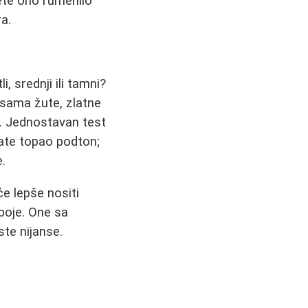
ete ono rumenilo
a.
, srednji ili tamni?
nsama žute, zlatne
. Jednostavan test
mate topao podton;
.
e lepše nositi
 boje. One sa
ste nijanse.