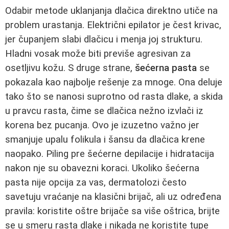
Odabir metode uklanjanja dlačica direktno utiče na
problem urastanja. Električni epilator je čest krivac,
jer čupanjem slabi dlačicu i menja joj strukturu.
Hladni vosak može biti previše agresivan za
osetljivu kožu. S druge strane,
šećerna pasta
se
pokazala kao najbolje rešenje za mnoge. Ona deluje
tako što se nanosi suprotno od rasta dlake, a skida
u pravcu rasta, čime se dlačica nežno izvlači iz
korena bez pucanja. Ovo je izuzetno važno jer
smanjuje upalu folikula i šansu da dlačica krene
naopako. Piling pre šećerne depilacije i hidratacija
nakon nje su obavezni koraci. Ukoliko šećerna
pasta nije opcija za vas, dermatolozi često
savetuju vraćanje na klasični brijač, ali uz određena
pravila: koristite oštre brijače sa više oštrica, brijte
se u smeru rasta dlake i nikada ne koristite tupe