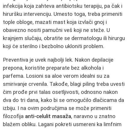
infekcija koja zahteva antibiotsku terapiju, pa čak i
hiruršku intervenciju. Umesto toga, treba primeniti
tople obloge, mazati mast koja izvlači gnoj i
obavezno nositi pamučni veš koji ne steže. U
krajnjem slučaju, obratite se dermatologu ili hirurgu
koji će sterilno i bezbolno ukloniti problem.
Preventiva je uvek najbolji lek. Nakon depilacije
prepona, koristite preparate bez alkohola i
parfema. Losioni sa aloe verom idealni su za
smirivanje crvenila. Takođe, blagi piling treba uvesti
čim prođe prvi talas osetljivosti, odnosno nakon
dva do tri dana, kako bi se omogućilo dlačicama da
izbiju. I na ovim područjima se može primeniti
filozofija
anti-celulit masaža
, naravno u znatno
blažem obliku. Lagani pokreti usmereni ka limfnim