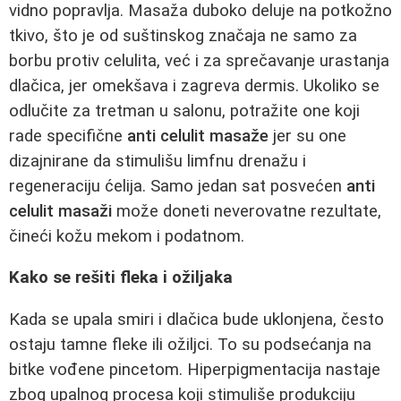
vidno popravlja. Masaža duboko deluje na potkožno
tkivo, što je od suštinskog značaja ne samo za
borbu protiv celulita, već i za sprečavanje urastanja
dlačica, jer omekšava i zagreva dermis. Ukoliko se
odlučite za tretman u salonu, potražite one koji
rade specifične
anti celulit masaže
jer su one
dizajnirane da stimulišu limfnu drenažu i
regeneraciju ćelija. Samo jedan sat posvećen
anti
celulit masaži
može doneti neverovatne rezultate,
čineći kožu mekom i podatnom.
Kako se rešiti fleka i ožiljaka
Kada se upala smiri i dlačica bude uklonjena, često
ostaju tamne fleke ili ožiljci. To su podsećanja na
bitke vođene pincetom. Hiperpigmentacija nastaje
zbog upalnog procesa koji stimuliše produkciju