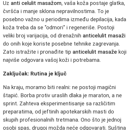
Uz
anti celulit masažom
, vaša koža postaje glatka,
čvršća i manje sklona nepravilnostima. To je
posebno važno u periodima između depilacija, kada
koža treba da se "odmori" i regeneriše. Postoji
veliki broj varijacija, od drenažnih
anticelulit masaži
do onih koje koriste posebne tehnike zagrevanja.
Zato istražite i pronađite tip
anticelulit masaže
koji
najviše odgovara vašoj koži i potrebama.
Zaključak: Rutina je ključ
Na kraju, moramo biti realni: ne postoji magični
štapić. Borba protiv uraslih dlaka je maraton, a ne
sprint. Zahteva eksperimentisanje sa različitim
preparatima, od jeftinih apotekarskih masti do
skupih profesionalnih tretmana. Ono što je jednoj
osobi spas, drugoj možda neće odgovarati. Suština