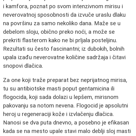
i kamfora, poznat po svom intenzivnom mirisu i
neverovatnoj sposobnosti da izvuče uraslu dlaku
na površinu za samo nekoliko dana. Maže se u
debelom sloju, obično preko noći, a može se
prekriti flasterom kako ne bi prljala posteljinu.
Rezultati su često fascinantni; iz dubokih, bolnih
upala izađu neverovatne količine sadržaja i čitavi
snopovi dlačica.
Za one koji traže preparat bez neprijatnog mirisa,
tu su antibiotske masti poput gentamicina ili
flogocida, koji sada dolazi u lepšem, mirisnom
pakovanju sa notom nevena. Flogocid je apsolutni
heroj u regeneraciji kože i izvlačenju dlačica.
Nanosi se dva puta dnevno, a posebno je efikasan
kada se na mesto upale stavi malo deblji sloj masti