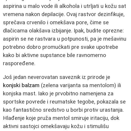
aspirina u malo vode ili alkohola i utrljati u kožu sat
vremena nakon depilacije. Ovaj rastvor dezinfikuje,
sprečava crvenilo i omekšava pore, čime se
dlačicama olakšava izbijanje. Ipak, budite oprezne:
aspirin se ne rastvara u potpunosti, pa je mešavinu
potrebno dobro promućkati pre svake upotrebe
kako bi aktivne supstance bile ravnomerno
raspoređene.
Još jedan neverovatan saveznik iz prirode je
konjski balzam
(zelena varijanta sa mentolom) ili
konjska mast. Iako je prvobitno namenjena za
sportske povrede i reumatske tegobe, pokazala se
kao fantastično sredstvo u borbi protiv urastanja.
Hlađenje koje pruža mentol smiruje iritaciju, dok
aktivni sastojci omekšavaju kožu i stimulišu