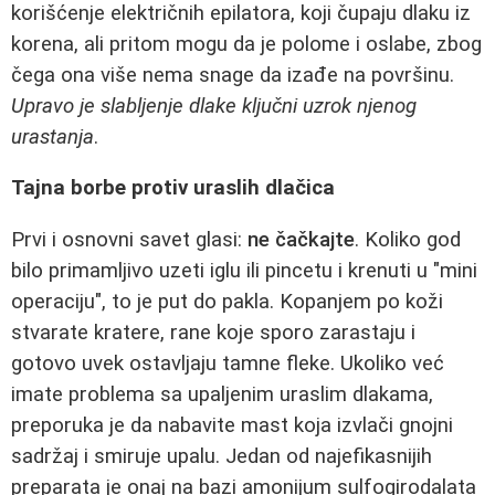
korišćenje električnih epilatora, koji čupaju dlaku iz
korena, ali pritom mogu da je polome i oslabe, zbog
čega ona više nema snage da izađe na površinu.
Upravo je slabljenje dlake ključni uzrok njenog
urastanja
.
Tajna borbe protiv uraslih dlačica
Prvi i osnovni savet glasi:
ne čačkajte
. Koliko god
bilo primamljivo uzeti iglu ili pincetu i krenuti u "mini
operaciju", to je put do pakla. Kopanjem po koži
stvarate kratere, rane koje sporo zarastaju i
gotovo uvek ostavljaju tamne fleke. Ukoliko već
imate problema sa upaljenim uraslim dlakama,
preporuka je da nabavite mast koja izvlači gnojni
sadržaj i smiruje upalu. Jedan od najefikasnijih
preparata je onaj na bazi amonijum sulfogirodalata