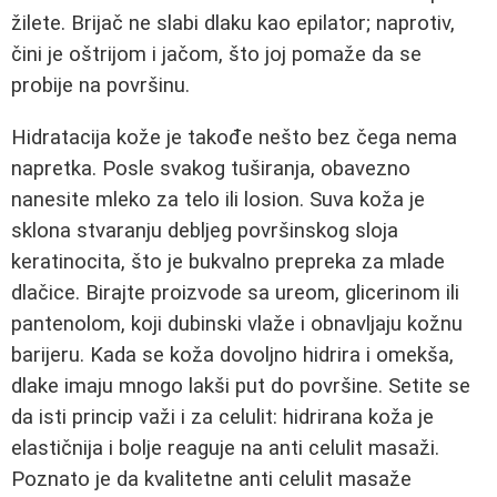
žilete. Brijač ne slabi dlaku kao epilator; naprotiv,
čini je oštrijom i jačom, što joj pomaže da se
probije na površinu.
Hidratacija kože je takođe nešto bez čega nema
napretka. Posle svakog tuširanja, obavezno
nanesite mleko za telo ili losion. Suva koža je
sklona stvaranju debljeg površinskog sloja
keratinocita, što je bukvalno prepreka za mlade
dlačice. Birajte proizvode sa ureom, glicerinom ili
pantenolom, koji dubinski vlaže i obnavljaju kožnu
barijeru. Kada se koža dovoljno hidrira i omekša,
dlake imaju mnogo lakši put do površine. Setite se
da isti princip važi i za celulit: hidrirana koža je
elastičnija i bolje reaguje na anti celulit masaži.
Poznato je da kvalitetne anti celulit masaže