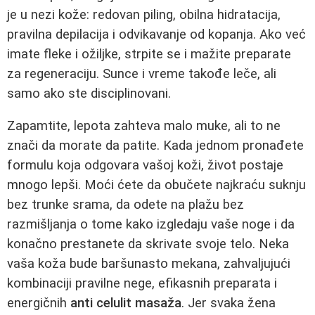
je u nezi kože: redovan piling, obilna hidratacija,
pravilna depilacija i odvikavanje od kopanja. Ako već
imate fleke i ožiljke, strpite se i mažite preparate
za regeneraciju. Sunce i vreme takođe leče, ali
samo ako ste disciplinovani.
Zapamtite, lepota zahteva malo muke, ali to ne
znači da morate da patite. Kada jednom pronađete
formulu koja odgovara vašoj koži, život postaje
mnogo lepši. Moći ćete da obučete najkraću suknju
bez trunke srama, da odete na plažu bez
razmišljanja o tome kako izgledaju vaše noge i da
konačno prestanete da skrivate svoje telo. Neka
vaša koža bude baršunasto mekana, zahvaljujući
kombinaciji pravilne nege, efikasnih preparata i
energičnih
anti celulit masaža
. Jer svaka žena