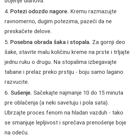
bojenje dlanova.
Potezi odozdo nagore.
Kremu razmazujte
ravnomerno, dugim potezima, pazeći da ne
preskačete delove.
Posebna obrada šaka i stopala.
Za gornji deo
šake, stavite malu količinu kreme na prste i trljajte
jednu ruku o drugu. Na stopalima izbegavajte
tabane i prelaz preko prstiju - boju samo lagano
razvucite.
Sušenje.
Sačekajte najmanje 10 do 15 minuta
pre oblačenja (a neki savetuju i pola sata).
Ubrzajte proces fenom na hladan vazduh - tako
se smanjuje lepljivost i sprečava prenošenje boje
na odeću.