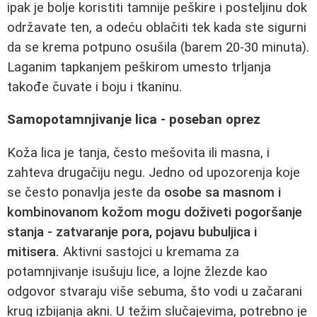
ipak je bolje koristiti tamnije peškire i posteljinu dok
održavate ten, a odeću oblačiti tek kada ste sigurni
da se krema potpuno osušila (barem 20-30 minuta).
Laganim tapkanjem peškirom umesto trljanja
takođe čuvate i boju i tkaninu.
Samopotamnjivanje lica - poseban oprez
Koža lica je tanja, često mešovita ili masna, i
zahteva drugačiju negu. Jedno od upozorenja koje
se često ponavlja jeste da
osobe sa masnom i
kombinovanom kožom mogu doživeti pogoršanje
stanja - zatvaranje pora, pojavu bubuljica i
mitisera.
Aktivni sastojci u kremama za
potamnjivanje isušuju lice, a lojne žlezde kao
odgovor stvaraju više sebuma, što vodi u začarani
krug izbijanja akni. U težim slučajevima, potrebno je