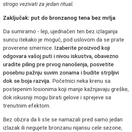
strogo vezivati za jedan ritual.
Zaključak: put do bronzanog tena bez mrlja
Da sumiramo - lep, ujednačen ten bez izlaganja
suncu itekako je moguć, pod uslovom da se prate
proverene smernice.
Izaberite proizvod koji
odgovara vašoj puti i nivou iskustva, obavezno
uradite piling pre prvog nanošenja, posvetite
posebnu pažnju suvim zonama i budite strpljivi
dok se boja razvija.
Početnici neka krenu sa
postepenim losionima koji manje kažnjavaju greške,
dok iskusniji mogu birati gelove i sprejeve sa
trenutnim efektom.
Bez obzira da li ste se namazali pred samo jedan
izlazak ili negujete bronzanu nijansu cele sezone,