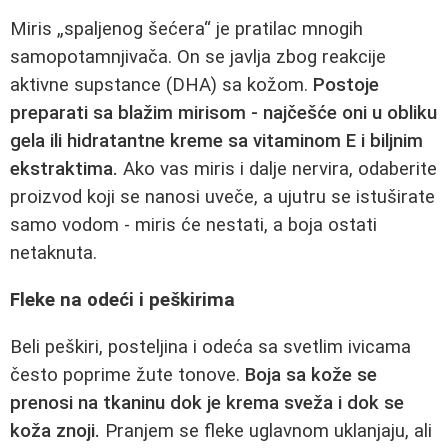
Miris „spaljenog šećera“ je pratilac mnogih
samopotamnjivača. On se javlja zbog reakcije
aktivne supstance (DHA) sa kožom.
Postoje
preparati sa blažim mirisom - najčešće oni u obliku
gela ili hidratantne kreme sa vitaminom E i biljnim
ekstraktima.
Ako vas miris i dalje nervira, odaberite
proizvod koji se nanosi uveče, a ujutru se istuširate
samo vodom - miris će nestati, a boja ostati
netaknuta.
Fleke na odeći i peškirima
Beli peškiri, posteljina i odeća sa svetlim ivicama
često poprime žute tonove.
Boja sa kože se
prenosi na tkaninu dok je krema sveža i dok se
koža znoji.
Pranjem se fleke uglavnom uklanjaju, ali