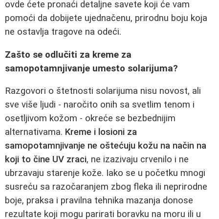
ovde ćete pronaći detaljne savete koji će vam
pomoći da dobijete ujednačenu, prirodnu boju koja
ne ostavlja tragove na odeći.
Zašto se odlučiti za kreme za
samopotamnjivanje umesto solarijuma?
Razgovori o štetnosti solarijuma nisu novost, ali
sve više ljudi - naročito onih sa svetlim tenom i
osetljivom kožom - okreće se bezbednijim
alternativama.
Kreme i losioni za
samopotamnjivanje ne oštećuju kožu na način na
koji to čine UV zraci
, ne izazivaju crvenilo i ne
ubrzavaju starenje kože. Iako se u početku mnogi
susreću sa razočaranjem zbog fleka ili neprirodne
boje, praksa i pravilna tehnika mazanja donose
rezultate koji mogu parirati boravku na moru ili u