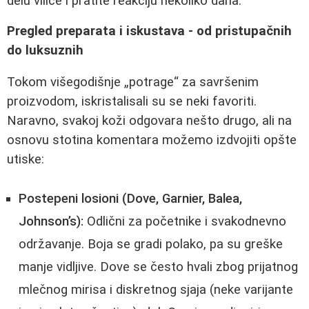
delu vilice i pratite reakciju nekoliko dana.
Pregled preparata i iskustava - od pristupačnih
do luksuznih
Tokom višegodišnje „potrage“ za savršenim
proizvodom, iskristalisali su se neki favoriti.
Naravno, svakoj koži odgovara nešto drugo, ali na
osnovu stotina komentara možemo izdvojiti opšte
utiske:
Postepeni losioni (Dove, Garnier, Balea,
Johnson’s):
Odlični za početnike i svakodnevno
održavanje. Boja se gradi polako, pa su greške
manje vidljive. Dove se često hvali zbog prijatnog
mlečnog mirisa i diskretnog sjaja (neke varijante