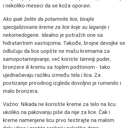
i nekoliko meseci da se koža oporavi.
Ako ipak želite da potamnite lice, birajte
specijalizovane kreme za lice koje su laganije i
nekomedogene.
Idealno je potražiti one sa
hidratantnim sastojcima. Takođe, brojne devojke se
odlučuju da lice uopšte ne mažu kremama za
samopotamnjivanje, već koriste tamniji puder,
bronzere ili kremu sa toplim podtonom - tako
ujednačavaju razliku između tela i lica. Za
postizanje prirodnog izgleda dovoljno je rumenilo i
malo bronzera.
Važno: Nikada ne koristite kreme za telo na licu
ukoliko na pakovanju piše da nije za lice. Čak i
kreme namenjene licu prvo testirajte na malom