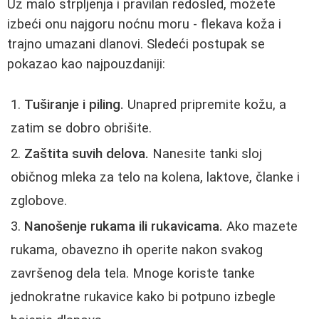
Uz malo strpljenja i pravilan redosled, možete
izbeći onu najgoru noćnu moru - flekava koža i
trajno umazani dlanovi. Sledeći postupak se
pokazao kao najpouzdaniji:
Tuširanje i piling.
Unapred pripremite kožu, a
zatim se dobro obrišite.
Zaštita suvih delova.
Nanesite tanki sloj
običnog mleka za telo na kolena, laktove, članke i
zglobove.
Nanošenje rukama ili rukavicama.
Ako mazete
rukama, obavezno ih operite nakon svakog
završenog dela tela. Mnoge koriste tanke
jednokratne rukavice kako bi potpuno izbegle