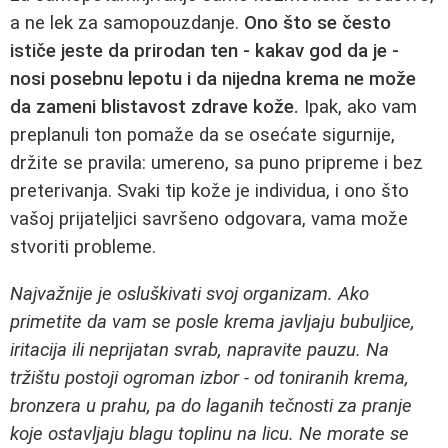
a ne lek za samopouzdanje.
Ono što se često
ističe jeste da prirodan ten - kakav god da je -
nosi posebnu lepotu i da nijedna krema ne može
da zameni blistavost zdrave kože.
Ipak, ako vam
preplanuli ton pomaže da se osećate sigurnije,
držite se pravila: umereno, sa puno pripreme i bez
preterivanja. Svaki tip kože je individua, i ono što
vašoj prijateljici savršeno odgovara, vama može
stvoriti probleme.
Najvažnije je osluškivati svoj organizam. Ako
primetite da vam se posle krema javljaju bubuljice,
iritacija ili neprijatan svrab, napravite pauzu. Na
tržištu postoji ogroman izbor - od toniranih krema,
bronzera u prahu, pa do laganih tečnosti za pranje
koje ostavljaju blagu toplinu na licu. Ne morate se