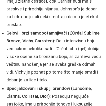
imaju zlatne čestice), dok Garnier nudi miris
breskve i prirodniju nijansu. Johnson’s je dobar
za hidrataciju, ali neki smatraju da mu je efekat
preslab.
Gelovi i brzi samopotamnjivači (L’Oréal Sublime
Bronze, Vichy, Carroten):
Daju intenzivnu boju
već nakon nekoliko sati. L’Oréal tuba (gel) dobija
visoke ocene za bronzanu boju, ali zahteva veću
veštinu nanošenja jer se svaka greška odmah
vidi. Vichy je poznat po tome što manje smrdi i
dobar je za lice i telo.
Specijalizovani i skuplji brendovi (Lancôme,
Clarins, Collistar, Dior):
Poseduju negujuće
sastojke, imaju prirodnije tonove i luksuznije