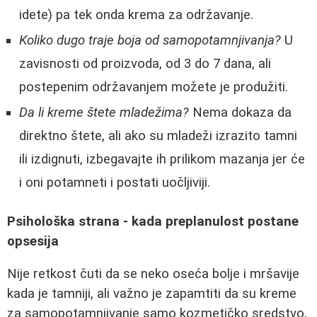
idete) pa tek onda krema za održavanje.
Koliko dugo traje boja od samopotamnjivanja?
U
zavisnosti od proizvoda, od 3 do 7 dana, ali
postepenim održavanjem možete je produžiti.
Da li kreme štete mladežima?
Nema dokaza da
direktno štete, ali ako su mladeži izrazito tamni
ili izdignuti, izbegavajte ih prilikom mazanja jer će
i oni potamneti i postati uočljiviji.
Psihološka strana - kada preplanulost postane
opsesija
Nije retkost čuti da se neko oseća bolje i mršavije
kada je tamniji, ali važno je zapamtiti da su kreme
za samopotamnjivanje samo kozmetičko sredstvo,