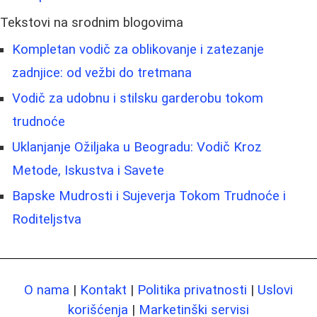
Tekstovi na srodnim blogovima
Kompletan vodič za oblikovanje i zatezanje
zadnjice: od vežbi do tretmana
Vodič za udobnu i stilsku garderobu tokom
trudnoće
Uklanjanje Ožiljaka u Beogradu: Vodič Kroz
Metode, Iskustva i Savete
Bapske Mudrosti i Sujeverja Tokom Trudnoće i
Roditeljstva
O nama
|
Kontakt
|
Politika privatnosti
|
Uslovi
korišćenja
|
Marketinški servisi