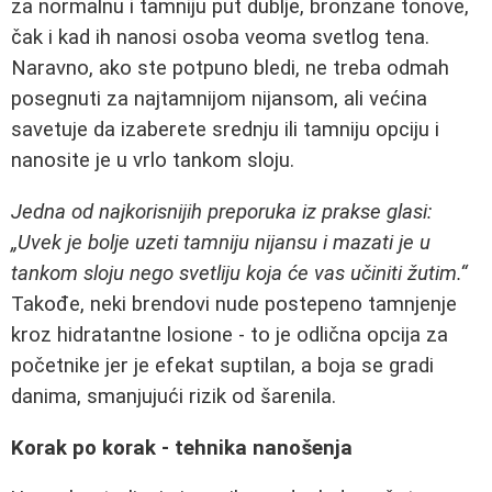
za normalnu i tamniju put dublje, bronzane tonove,
čak i kad ih nanosi osoba veoma svetlog tena.
Naravno, ako ste potpuno bledi, ne treba odmah
posegnuti za najtamnijom nijansom, ali većina
savetuje da izaberete srednju ili tamniju opciju i
nanosite je u vrlo tankom sloju.
Jedna od najkorisnijih preporuka iz prakse glasi:
„Uvek je bolje uzeti tamniju nijansu i mazati je u
tankom sloju nego svetliju koja će vas učiniti žutim.“
Takođe, neki brendovi nude postepeno tamnjenje
kroz hidratantne losione - to je odlična opcija za
početnike jer je efekat suptilan, a boja se gradi
danima, smanjujući rizik od šarenila.
Korak po korak - tehnika nanošenja