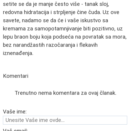
setite se da je manje često više - tanak sloj,
redovna hidratacija i strpljenje čine čuda. Uz ove
savete, nadamo se da će i vaše iskustvo sa
kremama za samopotamnjivanje biti pozitivno, uz
lepu braon boju koja podseća na povratak sa mora,
bez narandžastih razočaranja i flekavih
iznenađenja.
Komentari
Trenutno nema komentara za ovaj članak.
Vaše ime: