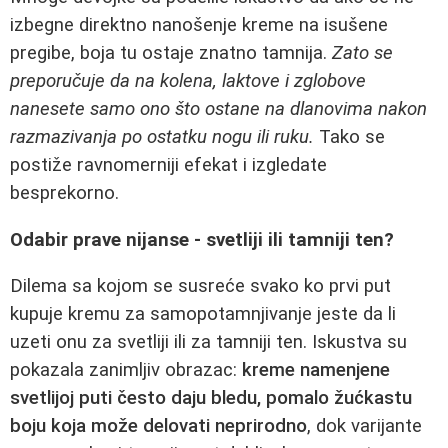
izbegne direktno nanošenje kreme na isušene
pregibe, boja tu ostaje znatno tamnija.
Zato se
preporučuje da na kolena, laktove i zglobove
nanesete samo ono što ostane na dlanovima nakon
razmazivanja po ostatku nogu ili ruku.
Tako se
postiže ravnomerniji efekat i izgledate
besprekorno.
Odabir prave nijanse - svetliji ili tamniji ten?
Dilema sa kojom se susreće svako ko prvi put
kupuje kremu za samopotamnjivanje jeste da li
uzeti onu za svetliji ili za tamniji ten. Iskustva su
pokazala zanimljiv obrazac:
kreme namenjene
svetlijoj puti često daju bledu, pomalo žućkastu
boju koja može delovati neprirodno
, dok varijante