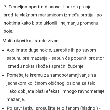
Temeljno operite dlanove.
I nakon pranja,
prođite vlažnom maramicom između prstiju i po
noktima kako biste uklonili i najmanju promenu
boje.
Mali trikovi koji štede živce:
Ako imate duge nokte, zarebite ih po suvom
sapunu pre mazanja - sapun će popuniti prostor
između nokta i kože i sprečiti žućenje.
Pomešajte kremu za samopotamnjivanje sa
jednakom količinom običnog losiona za telo.
Tako dobijate blaži efekat i mnogo ravnomernije
mazanje.
Po završetku, prosušite telo fenom (hladno!) -