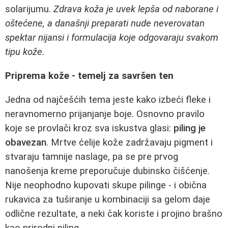
solarijumu.
Zdrava koža je uvek lepša od naborane i
oštećene, a današnji preparati nude neverovatan
spektar nijansi i formulacija koje odgovaraju svakom
tipu kože.
Priprema kože - temelj za savršen ten
Jedna od najčešćih tema jeste kako izbeći fleke i
neravnomerno prijanjanje boje. Osnovno pravilo
koje se provlači kroz sva iskustva glasi:
piling je
obavezan
. Mrtve ćelije kože zadržavaju pigment i
stvaraju tamnije naslage, pa se pre prvog
nanošenja kreme preporučuje dubinsko čišćenje.
Nije neophodno kupovati skupe pilinge - i obična
rukavica za tuširanje u kombinaciji sa gelom daje
odlične rezultate, a neki čak koriste i projino brašno
kao prirodni piling.