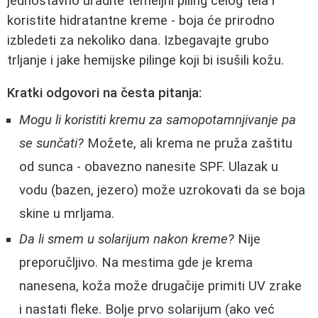
jednostavno uradite temeljni piling celog tela i
koristite hidratantne kreme - boja će prirodno
izbledeti za nekoliko dana. Izbegavajte grubo
trljanje i jake hemijske pilinge koji bi isušili kožu.
Kratki odgovori na česta pitanja:
Mogu li koristiti kremu za samopotamnjivanje pa
se sunčati?
Možete, ali krema ne pruža zaštitu
od sunca - obavezno nanesite SPF. Ulazak u
vodu (bazen, jezero) može uzrokovati da se boja
skine u mrljama.
Da li smem u solarijum nakon kreme?
Nije
preporučljivo. Na mestima gde je krema
nanesena, koža može drugačije primiti UV zrake
i nastati fleke. Bolje prvo solarijum (ako već