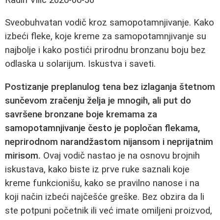
Sveobuhvatan vodič kroz samopotamnjivanje. Kako
izbeći fleke, koje kreme za samopotamnjivanje su
najbolje i kako postići prirodnu bronzanu boju bez
odlaska u solarijum. Iskustva i saveti.
Postizanje preplanulog tena bez izlaganja štetnom
sunčevom zračenju želja je mnogih, ali put do
savršene bronzane boje kremama za
samopotamnjivanje često je popločan flekama,
neprirodnom narandžastom nijansom i neprijatnim
mirisom.
Ovaj vodič nastao je na osnovu brojnih
iskustava, kako biste iz prve ruke saznali koje
kreme funkcionišu, kako se pravilno nanose i na
koji način izbeći najčešće greške. Bez obzira da li
ste potpuni početnik ili već imate omiljeni proizvod,