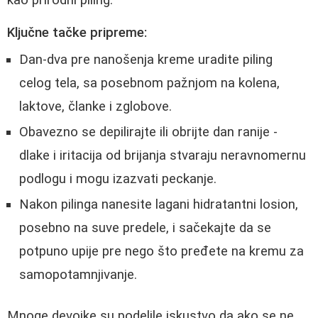
Ključne tačke pripreme:
Dan-dva pre nanošenja kreme uradite piling
celog tela, sa posebnom pažnjom na kolena,
laktove, članke i zglobove.
Obavezno se depilirajte ili obrijte dan ranije -
dlake i iritacija od brijanja stvaraju neravnomernu
podlogu i mogu izazvati peckanje.
Nakon pilinga nanesite lagani hidratantni losion,
posebno na suve predele, i sačekajte da se
potpuno upije pre nego što pređete na kremu za
samopotamnjivanje.
Mnoge devojke su podelile iskustvo da ako se ne