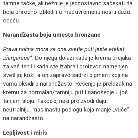
tamne tačke, ali nežnije je jednostavno sačekati da
boja prirodno izbledi i u međuvremenu nositi dužu
odeću.
Narandžasta boja umesto bronzane
Prava noćna mora za one svetle puti jeste efekat
„šargarepe“.
Do njega dolazi kada je krema prejaka
za vaš ten ili kada ste izabrali proizvod namenjen
svetlijoj koži, a on zapravo sadrži pigment koji na
vama oksidira narandžasto. Rešenje je prelazak na
kremu za normalan/tamniju put i nanošenje u još
tanjem sloju. Takođe, neki proizvodi daju
neutralniju, maslinastu podlogu koja manje „vuče“
na narandžasto.
Lepljivost i miris