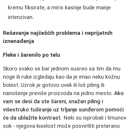
kremu fiksirate, a miris kasnije bude manje
intenzivan.
Rešavanje najčešćih problema i neprijatnih
iznenađenja
Fleke i šarenilo po telu
Skoro svako se bar jednom susreo sa tim da mu
noge ili ruke izgledaju kao da je imao neku kožnu
bolest. Uzrok je gotovo uvek ili loš piling ili
nanošenje previše proizvoda na jedno mesto.
Ako
vam se desi da ste šareni, snažan piling i
višestruko tuširanje uz trljanje sunđerom pomoći
će da ublažite kontrast.
Neki su isprobali i limunov
sok - njegova kiselost može posvetliti preterano