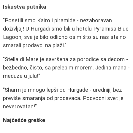
Iskustva putnika
"Posetili smo Kairo i piramide - nezaboravan
doživljaj! U Hurgadi smo bili u hotelu Pyramisa Blue
Lagoon, sve je bilo odlično osim što su nas stalno
smarali prodavci na plaži."
"Stella di Mare je savršena za porodice sa decom -
bezbedno, čisto, sa prelepim morem. Jedina mana -
meduze u julu!"
"Sharm je mnogo lepši od Hurgade - uredniji, bez
previše smaranja od prodavaca. Podvodni svet je
neverovatan!"
Najčešće greške