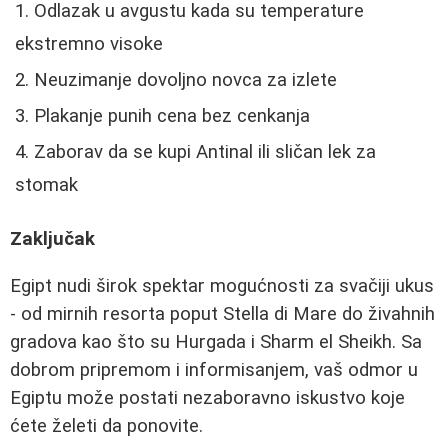
Odlazak u avgustu kada su temperature
ekstremno visoke
Neuzimanje dovoljno novca za izlete
Plakanje punih cena bez cenkanja
Zaborav da se kupi Antinal ili sličan lek za
stomak
Zaključak
Egipt nudi širok spektar mogućnosti za svačiji ukus
- od mirnih resorta poput Stella di Mare do živahnih
gradova kao što su Hurgada i Sharm el Sheikh. Sa
dobrom pripremom i informisanjem, vaš odmor u
Egiptu može postati nezaboravno iskustvo koje
ćete želeti da ponovite.