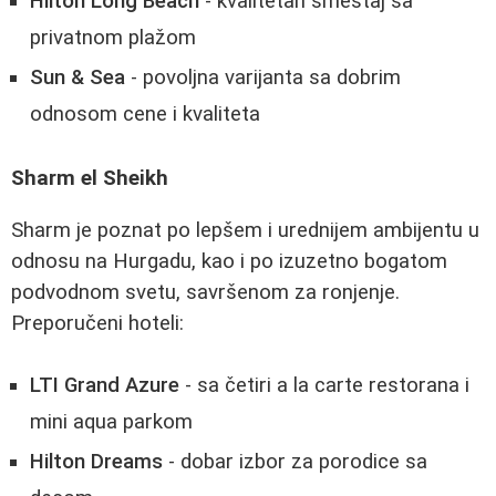
Hilton Long Beach
- kvalitetan smeštaj sa
privatnom plažom
Sun & Sea
- povoljna varijanta sa dobrim
odnosom cene i kvaliteta
Sharm el Sheikh
Sharm je poznat po lepšem i urednijem ambijentu u
odnosu na Hurgadu, kao i po izuzetno bogatom
podvodnom svetu, savršenom za ronjenje.
Preporučeni hoteli:
LTI Grand Azure
- sa četiri a la carte restorana i
mini aqua parkom
Hilton Dreams
- dobar izbor za porodice sa