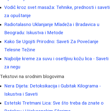
Vodič kroz svet masaža: Tehnike, prednosti i saveti
za opuštanje
Radiotalasno Uklanjanje Mladeža i Bradavica u
Beogradu: Iskustva i Metode
Kako Se Ugojiti Prirodno: Saveti Za Povećanje
Telesne Težine
Najbolje kreme za suvu i osetljivu kožu lica - Saveti
za negu
Tekstovi na srodnim blogovima
Nera Dijeta: Detoksikacija i Gubitak Kilograma -
Iskustva i Saveti
Estetski Tretmani Lica: Sve što treba da znate o