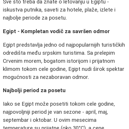
Sve što treba da znate o letovanju u Egiptu -
iskustva putnika, saveti za hotele, plaže, izlete i
najbolje periode za posetu.
Egipt - Kompletan vodič za savršen odmor
Egipt predstavlja jedno od najpopularnijih turističkih
odredišta među srpskim turistima. Sa prelepim
Crvenim morem, bogatom istorijom i prijatnom
klimom tokom cele godine, Egipt nudi širok spektar
mogućnosti za nezaboravan odmor.
Najbolji period za posetu
Iako se Egipt može posetiti tokom cele godine,
najpovoljniji period je van sezone - april, maj,
septembar i oktobar. U ovim mesecima
temperature su prijatne (oko 30°C), a cene