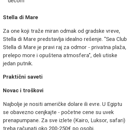
decom
Stella di Mare
Za one koji traže miran odmak od gradske vreve,
Stella di Mare predstavlja idealno rešenje. "Sea Club
Stella di Mare je pravi raj za odmor - privatna plaža,
prelepo more i opuštena atmosfera", deli utiske
jedan putnik.
Praktični saveti
Novac i troškovi
Najbolje je nositi američke dolare ili evre. U Egiptu
se obavezno cenjkajte - početne cene su uvek
prenapumpane. Za sve izlete (Kairo, Luksor, safari)
treba računati oko 200-250€ po osobi.