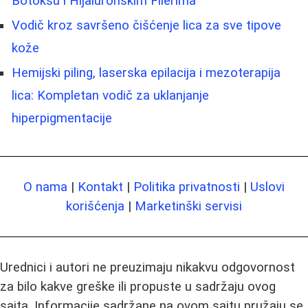
Botoksu i Hijaluronskim Filerima
Vodič kroz savršeno čišćenje lica za sve tipove
kože
Hemijski piling, laserska epilacija i mezoterapija
lica: Kompletan vodič za uklanjanje
hiperpigmentacije
O nama
|
Kontakt
|
Politika privatnosti
|
Uslovi
korišćenja
|
Marketinški servisi
Urednici i autori ne preuzimaju nikakvu odgovornost
za bilo kakve greške ili propuste u sadržaju ovog
sajta. Informacije sadržane na ovom sajtu pružaju se