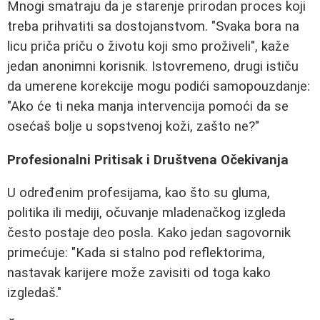
Mnogi smatraju da je starenje prirodan proces koji
treba prihvatiti sa dostojanstvom. "Svaka bora na
licu priča priču o životu koji smo proživeli", kaže
jedan anonimni korisnik. Istovremeno, drugi ističu
da umerene korekcije mogu podići samopouzdanje:
"Ako će ti neka manja intervencija pomoći da se
osećaš bolje u sopstvenoj koži, zašto ne?"
Profesionalni Pritisak i Društvena Očekivanja
U određenim profesijama, kao što su gluma,
politika ili mediji, očuvanje mladenačkog izgleda
često postaje deo posla. Kako jedan sagovornik
primećuje: "Kada si stalno pod reflektorima,
nastavak karijere može zavisiti od toga kako
izgledaš."