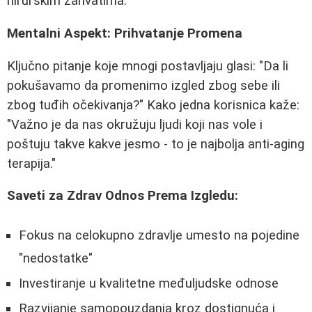
hirurškim zahvatima.
Mentalni Aspekt: Prihvatanje Promena
Ključno pitanje koje mnogi postavljaju glasi: "Da li
pokušavamo da promenimo izgled zbog sebe ili
zbog tuđih očekivanja?" Kako jedna korisnica kaže:
"Važno je da nas okružuju ljudi koji nas vole i
poštuju takve kakve jesmo - to je najbolja anti-aging
terapija."
Saveti za Zdrav Odnos Prema Izgledu:
Fokus na celokupno zdravlje umesto na pojedine
"nedostatke"
Investiranje u kvalitetne međuljudske odnose
Razvijanje samopouzdanja kroz dostignuća i