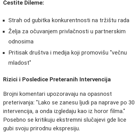
Čestite Dileme:
Strah od gubitka konkurentnosti na tržištu rada
Želja za očuvanjem privlačnosti u partnerskim
odnosima
Pritisak društva i medija koji promovišu "večnu
mladost"
Rizici i Posledice Preteranih Intervencija
Brojni komentari upozoravaju na opasnost
preterivanja: "Lako se zanesu ljudi pa naprave po 30
intervencija, a onda izgledaju kao iz horor filma."
Posebno se kritikuju ekstremni slučajevi gde lice
gubi svoju prirodnu ekspresiju.