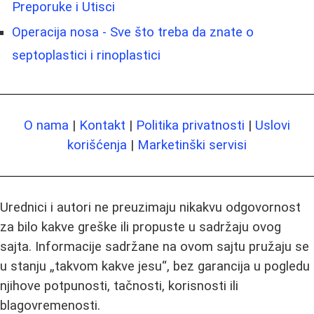
Preporuke i Utisci
Operacija nosa - Sve što treba da znate o
septoplastici i rinoplastici
O nama
|
Kontakt
|
Politika privatnosti
|
Uslovi
korišćenja
|
Marketinški servisi
Urednici i autori ne preuzimaju nikakvu odgovornost
za bilo kakve greške ili propuste u sadržaju ovog
sajta. Informacije sadržane na ovom sajtu pružaju se
u stanju „takvom kakve jesu“, bez garancija u pogledu
njihove potpunosti, tačnosti, korisnosti ili
blagovremenosti.