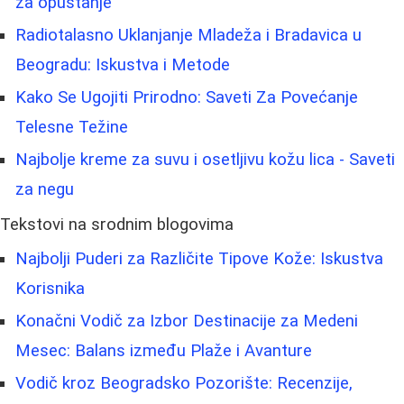
za opuštanje
Radiotalasno Uklanjanje Mladeža i Bradavica u
Beogradu: Iskustva i Metode
Kako Se Ugojiti Prirodno: Saveti Za Povećanje
Telesne Težine
Najbolje kreme za suvu i osetljivu kožu lica - Saveti
za negu
Tekstovi na srodnim blogovima
Najbolji Puderi za Različite Tipove Kože: Iskustva
Korisnika
Konačni Vodič za Izbor Destinacije za Medeni
Mesec: Balans između Plaže i Avanture
Vodič kroz Beogradsko Pozorište: Recenzije,