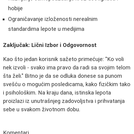
hobije
Ograničavanje izloženosti nerealnim
standardima lepote u medijima
Zaključak: Lični Izbor i Odgovornost
Kao što jedan korisnik sažeto primećuje: "Ko voli
nek izvoli - svako ima pravo da radi sa svojim telom
šta želi." Bitno je da se odluka donese sa punom
svešću o mogućim posledicama, kako fizičkim tako
i psihološkim. Na kraju dana, istinska lepota
proizlazi iz unutrašnjeg zadovoljstva i prihvatanja
sebe u svakom životnom dobu.
Komentari