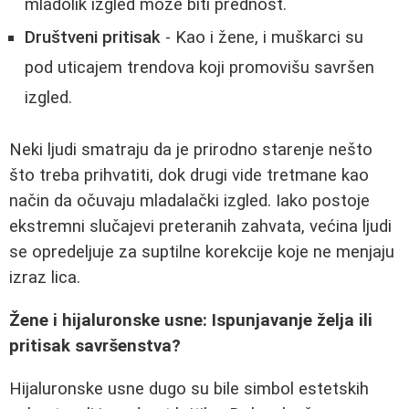
mladolik izgled može biti prednost.
Društveni pritisak
- Kao i žene, i muškarci su
pod uticajem trendova koji promovišu savršen
izgled.
Neki ljudi smatraju da je prirodno starenje nešto
što treba prihvatiti, dok drugi vide tretmane kao
način da očuvaju mladalački izgled. Iako postoje
ekstremni slučajevi preteranih zahvata, većina ljudi
se opredeljuje za suptilne korekcije koje ne menjaju
izraz lica.
Žene i hijaluronske usne: Ispunjavanje želja ili
pritisak savršenstva?
Hijaluronske usne dugo su bile simbol estetskih