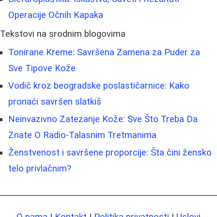
Operacije Očnih Kapaka
Tekstovi na srodnim blogovima
Tonirane Kreme: Savršena Zamena za Puder za
Sve Tipove Kože
Vodič kroz beogradske poslastičarnice: Kako
pronaći savršen slatkiš
Neinvazivno Zatezanje Kože: Sve Što Treba Da
Znate O Radio-Talasnim Tretmanima
Ženstvenost i savršene proporcije: Šta čini žensko
telo privlačnim?