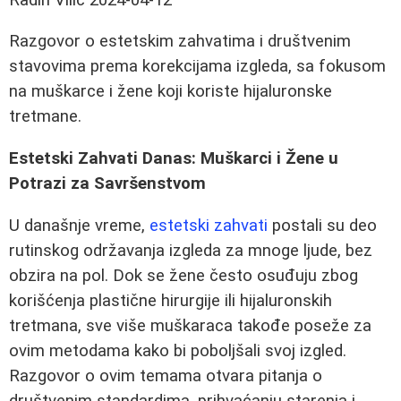
Razgovor o estetskim zahvatima i društvenim
stavovima prema korekcijama izgleda, sa fokusom
na muškarce i žene koji koriste hijaluronske
tretmane.
Estetski Zahvati Danas: Muškarci i Žene u
Potrazi za Savršenstvom
U današnje vreme,
estetski zahvati
postali su deo
rutinskog održavanja izgleda za mnoge ljude, bez
obzira na pol. Dok se žene često osuđuju zbog
korišćenja plastične hirurgije ili hijaluronskih
tretmana, sve više muškaraca takođe poseže za
ovim metodama kako bi poboljšali svoj izgled.
Razgovor o ovim temama otvara pitanja o
društvenim standardima, prihvaćanju starenja i