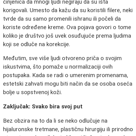
činjenica da mnogi ljudi negiraju da su išta
korigovali. Umesto da kažu da su koristili filere, neki
tvrde da su samo promenili ishranu ili počeli da
koriste određene kreme. Ova pojava govori o tome
koliko je društvo još uvek osuđujuće prema ljudima
koji se odluče na korekcije.
Međutim, sve više ljudi otvoreno priča o svojim
iskustvima, što pomaže u normalizaciji ovih
postupaka. Kada se radi o umerenim promenama,
estetski zahvati mogu biti način da se osoba oseća
bolje u sopstvenoj koži.
Zaključak: Svako bira svoj put
Bez obzira na to da li se neko odlučuje na
hijaluronske tretmane, plastičnu hirurgiju ili prirodno