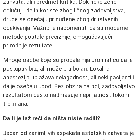
zahvata, ali i predmet kritika. Dok neke žene
odlučuju da ih koriste zbog ličnog zadovoljstva,
druge se osećaju prinuđene zbog društvenih
očekivanja. Važno je napomenuti da su moderne
metode postale preciznije, omogućavajući
prirodnije rezultate.
Mnoge osobe koje su probale hijaluron ističu da je
postupak brz, ali može biti bolan. Lokalna
anestezija ublažava nelagodnost, ali neki pacijenti i
dalje osećaju ubod. Bez obzira na bol, zadovoljstvo
rezultatom često nadmašuje neprijatnost tokom
tretmana.
Da li je laž reći da ništa niste radili?
Jedan od zanimljivih aspekata estetskih zahvata je