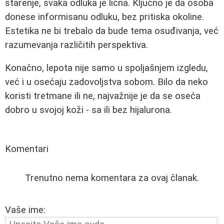
starenje, svaka odluka je lična. Ključno je da osoba
donese informisanu odluku, bez pritiska okoline.
Estetika ne bi trebalo da bude tema osuđivanja, već
razumevanja različitih perspektiva.
Konačno, lepota nije samo u spoljašnjem izgledu,
već i u osećaju zadovoljstva sobom. Bilo da neko
koristi tretmane ili ne, najvažnije je da se oseća
dobro u svojoj koži - sa ili bez hijalurona.
Komentari
Trenutno nema komentara za ovaj članak.
Vaše ime: