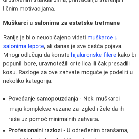
ličnim motivacijama.
Muškarci u salonima za estetske tretmane
Ranije je bilo neuobičajeno videti
muškarce u
salonima lepote
, ali danas je sve češća pojava.
Mnogi odlučuju da koriste
hijaluronske filere
kako bi
popunili bore, uravnotežili crte lica ili čak presadili
kosu. Razloge za ove zahvate moguće je podeliti u
nekoliko kategorija:
Povećanje samopouzdanja
- Neki muškarci
imaju komplekse vezane za izgled i žele da ih
reše uz pomoć minimalnih zahvata.
Profesionalni razlozi
- U određenim branšama,