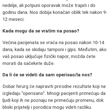
nedelje, ali potpuni oporavak može trajati i do
godinu dana. Nos dobija konačan oblik tek nakon 9-
12 meseci.
Kada mogu da se vratim na posao?
Većina pacijenata se vraća na posao nakon 10-14
dana, kada se skidaju tamponi i gips. Međutim, ako
vaš posao uključuje fizički napor, možda ćete
morati da sačekete duže.
Da li će se videti da sam operisao/la nos?
Dobar hirurg će napraviti prirodne rezultate koji ne
izgledaju "operisano". Mnogi pacijenti primećuju da
ljudi koji ih ne poznaju ne primećuju promenu, dok
bliski prijatelji i porodica mogu videti razliku.