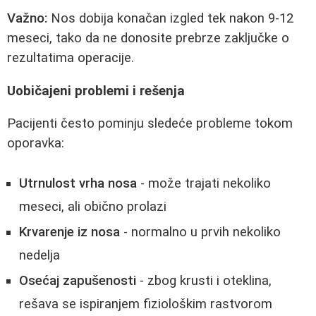
Važno:
Nos dobija konačan izgled tek nakon 9-12
meseci, tako da ne donosite prebrze zaključke o
rezultatima operacije.
Uobičajeni problemi i rešenja
Pacijenti često pominju sledeće probleme tokom
oporavka:
Utrnulost vrha nosa
- može trajati nekoliko
meseci, ali obično prolazi
Krvarenje iz nosa
- normalno u prvih nekoliko
nedelja
Osećaj zapušenosti
- zbog krusti i oteklina,
rešava se ispiranjem fiziološkim rastvorom