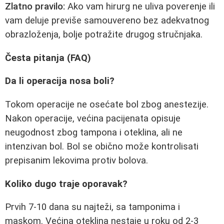
Zlatno pravilo:
Ako vam hirurg ne uliva poverenje ili
vam deluje previše samouvereno bez adekvatnog
obrazloženja, bolje potražite drugog stručnjaka.
Česta pitanja (FAQ)
Da li operacija nosa boli?
Tokom operacije ne osećate bol zbog anestezije.
Nakon operacije, većina pacijenata opisuje
neugodnost zbog tampona i oteklina, ali ne
intenzivan bol. Bol se obično može kontrolisati
prepisanim lekovima protiv bolova.
Koliko dugo traje oporavak?
Prvih 7-10 dana su najteži, sa tamponima i
maskom. Većina oteklina nestaje u roku od 2-3