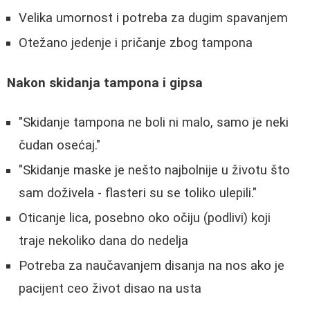
Velika umornost i potreba za dugim spavanjem
Otežano jedenje i pričanje zbog tampona
Nakon skidanja tampona i gipsa
"Skidanje tampona ne boli ni malo, samo je neki
čudan osećaj."
"Skidanje maske je nešto najbolnije u životu što
sam doživela - flasteri su se toliko ulepili."
Oticanje lica, posebno oko očiju (podlivi) koji
traje nekoliko dana do nedelja
Potreba za naučavanjem disanja na nos ako je
pacijent ceo život disao na usta