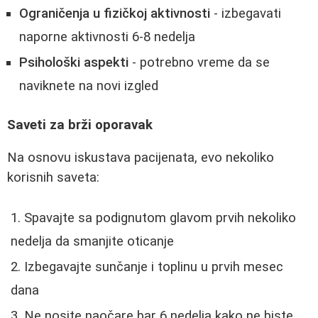
Ograničenja u fizičkoj aktivnosti
- izbegavati
naporne aktivnosti 6-8 nedelja
Psihološki aspekti
- potrebno vreme da se
naviknete na novi izgled
Saveti za brži oporavak
Na osnovu iskustava pacijenata, evo nekoliko
korisnih saveta:
Spavajte sa podignutom glavom prvih nekoliko
nedelja da smanjite oticanje
Izbegavajte sunčanje i toplinu u prvih mesec
dana
Ne nosite naočare bar 6 nedelja kako ne biste