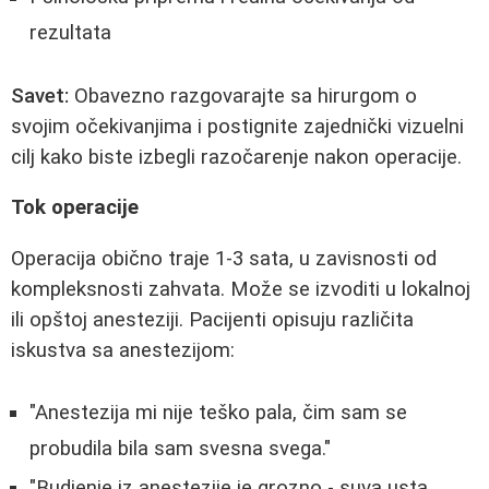
rezultata
Savet:
Obavezno razgovarajte sa hirurgom o
svojim očekivanjima i postignite zajednički vizuelni
cilj kako biste izbegli razočarenje nakon operacije.
Tok operacije
Operacija obično traje 1-3 sata, u zavisnosti od
kompleksnosti zahvata. Može se izvoditi u lokalnoj
ili opštoj anesteziji. Pacijenti opisuju različita
iskustva sa anestezijom:
"Anestezija mi nije teško pala, čim sam se
probudila bila sam svesna svega."
"Budjenje iz anestezije je grozno - suva usta,