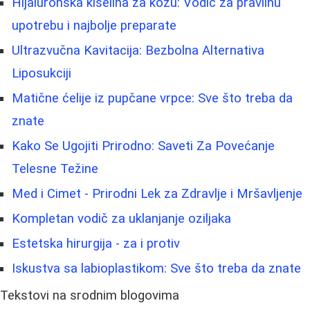
Hijaluronska kiselina za kožu: Vodič za pravilnu
upotrebu i najbolje preparate
Ultrazvučna Kavitacija: Bezbolna Alternativa
Liposukciji
Matične ćelije iz pupčane vrpce: Sve što treba da
znate
Kako Se Ugojiti Prirodno: Saveti Za Povećanje
Telesne Težine
Med i Cimet - Prirodni Lek za Zdravlje i Mršavljenje
Kompletan vodič za uklanjanje oziljaka
Estetska hirurgija - za i protiv
Iskustva sa labioplastikom: Sve što treba da znate
Tekstovi na srodnim blogovima