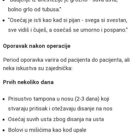
bolno grlo od tubusa."
"Osećaj je isti kao kad si pijan - svega si svestan,
sve vidiš i čuješ, a osećaš se umorno i pospano."
Oporavak nakon operacije
Period oporavka varira od pacijenta do pacijenta, ali
neka iskustva su zajednička:
Prvih nekoliko dana
Prisustvo tampona u nosu (2-3 dana) koji
stvaraju pritisak i otežavaju disanje na nos
Osećaj suvih usta zbog disanja na usta
Bolovi u mišićima kao kod upale