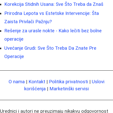
Korekcija Stidnih Usana: Sve Što Treba da Znaš
Prirodna Lepota vs Estetske Intervencije: Šta
Zaista Privlači Pažnju?
Rešenje za urasle nokte - Kako lečiti bez bolne
operacije
Uvećanje Grudi: Sve Što Treba Da Znate Pre
Operacije
O nama
|
Kontakt
|
Politika privatnosti
|
Uslovi
korišćenja
|
Marketinški servisi
Urednici i autori ne preuzimaju nikakvu odgovornost