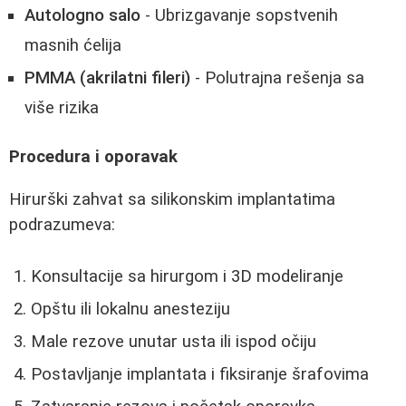
Autologno salo
- Ubrizgavanje sopstvenih
masnih ćelija
PMMA (akrilatni fileri)
- Polutrajna rešenja sa
više rizika
Procedura i oporavak
Hirurški zahvat sa silikonskim implantatima
podrazumeva:
Konsultacije sa hirurgom i 3D modeliranje
Opštu ili lokalnu anesteziju
Male rezove unutar usta ili ispod očiju
Postavljanje implantata i fiksiranje šrafovima