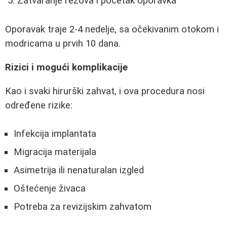
Zatvaranje rezova i početak oporavka
Oporavak traje 2-4 nedelje, sa očekivanim otokom i
modricama u prvih 10 dana.
Rizici i mogući komplikacije
Kao i svaki hirurški zahvat, i ova procedura nosi
određene rizike:
Infekcija implantata
Migracija materijala
Asimetrija ili nenaturalan izgled
Oštećenje živaca
Potreba za revizijskim zahvatom