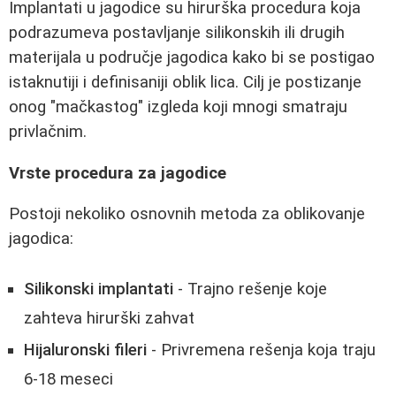
Implantati u jagodice su hirurška procedura koja
podrazumeva postavljanje silikonskih ili drugih
materijala u područje jagodica kako bi se postigao
istaknutiji i definisaniji oblik lica. Cilj je postizanje
onog "mačkastog" izgleda koji mnogi smatraju
privlačnim.
Vrste procedura za jagodice
Postoji nekoliko osnovnih metoda za oblikovanje
jagodica:
Silikonski implantati
- Trajno rešenje koje
zahteva hirurški zahvat
Hijaluronski fileri
- Privremena rešenja koja traju
6-18 meseci