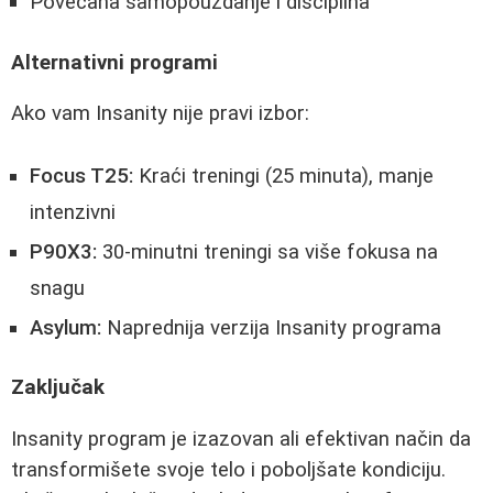
Povećana samopouzdanje i disciplina
Alternativni programi
Ako vam Insanity nije pravi izbor:
Focus T25:
Kraći treningi (25 minuta), manje
intenzivni
P90X3:
30-minutni treningi sa više fokusa na
snagu
Asylum:
Naprednija verzija Insanity programa
Zaključak
Insanity program je izazovan ali efektivan način da
transformišete svoje telo i poboljšate kondiciju.