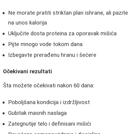
Ne morate pratiti striktan plan ishrane, ali pazite
na unos kalorija
Uključite dosta proteina za oporavak mišića
Pijte mnogo vode tokom dana
Izbegavte prerađenu hranu i šećere
Očekivani rezultati
Šta možete očekivati nakon 60 dana:
Poboljšana kondicija i izdržljivost
Gubitak masnih naslaga
Zategnutije telo i definisani mišići