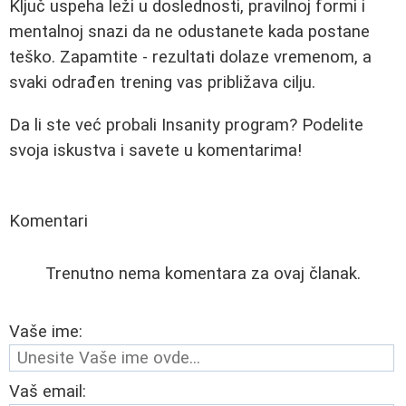
Ključ uspeha leži u doslednosti, pravilnoj formi i
mentalnoj snazi da ne odustanete kada postane
teško. Zapamtite - rezultati dolaze vremenom, a
svaki odrađen trening vas približava cilju.
Da li ste već probali Insanity program? Podelite
svoja iskustva i savete u komentarima!
Komentari
Trenutno nema komentara za ovaj članak.
Vaše ime:
Vaš email: