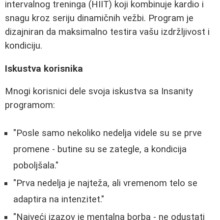
intervalnog treninga (HIIT) koji kombinuje kardio i
snagu kroz seriju dinamičnih vežbi. Program je
dizajniran da maksimalno testira vašu izdržljivost i
kondiciju.
Iskustva korisnika
Mnogi korisnici dele svoja iskustva sa Insanity
programom:
"Posle samo nekoliko nedelja videle su se prve
promene - butine su se zategle, a kondicija
poboljšala."
"Prva nedelja je najteža, ali vremenom telo se
adaptira na intenzitet."
"Najveći izazov je mentalna borba - ne odustati