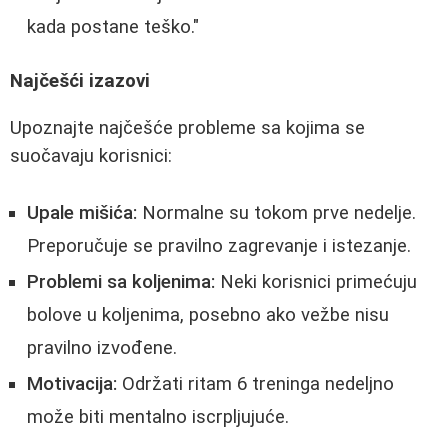
kada postane teško."
Najčešći izazovi
Upoznajte najčešće probleme sa kojima se
suočavaju korisnici:
Upale mišića:
Normalne su tokom prve nedelje.
Preporučuje se pravilno zagrevanje i istezanje.
Problemi sa koljenima:
Neki korisnici primećuju
bolove u koljenima, posebno ako vežbe nisu
pravilno izvođene.
Motivacija:
Održati ritam 6 treninga nedeljno
može biti mentalno iscrpljujuće.