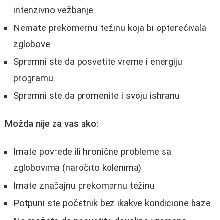
intenzivno vežbanje
Nemate prekomernu težinu koja bi opterećivala
zglobove
Spremni ste da posvetite vreme i energiju
programu
Spremni ste da promenite i svoju ishranu
Možda nije za vas ako:
Imate povrede ili hronične probleme sa
zglobovima (naročito kolenima)
Imate značajnu prekomernu težinu
Potpuni ste početnik bez ikakve kondicione baze