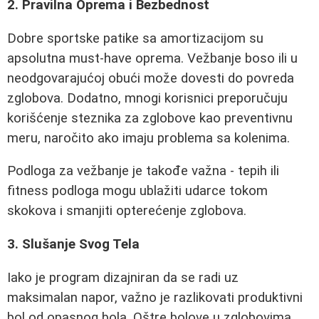
2. Pravilna Oprema i Bezbednost
Dobre sportske patike sa amortizacijom su
apsolutna must-have oprema. Vežbanje boso ili u
neodgovarajućoj obući može dovesti do povreda
zglobova. Dodatno, mnogi korisnici preporučuju
korišćenje steznika za zglobove kao preventivnu
meru, naročito ako imaju problema sa kolenima.
Podloga za vežbanje je takođe važna - tepih ili
fitness podloga mogu ublažiti udarce tokom
skokova i smanjiti opterećenje zglobova.
3. Slušanje Svog Tela
Iako je program dizajniran da se radi uz
maksimalan napor, važno je razlikovati produktivni
bol od opasnog bola. Oštre bolove u zglobovima