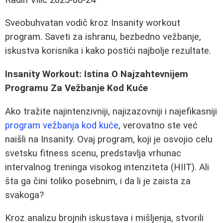
Sveobuhvatan vodič kroz Insanity workout
program. Saveti za ishranu, bezbedno vežbanje,
iskustva korisnika i kako postići najbolje rezultate.
Insanity Workout: Istina O Najzahtevnijem
Programu Za Vežbanje Kod Kuće
Ako tražite najintenzivniji, najizazovniji i najefikasniji
program vežbanja kod kuće
, verovatno ste već
naišli na Insanity. Ovaj program, koji je osvojio celu
svetsku fitness scenu, predstavlja vrhunac
intervalnog treninga visokog intenziteta (HIIT). Ali
šta ga čini toliko posebnim, i da li je zaista za
svakoga?
Kroz analizu brojnih iskustava i mišljenja, stvorili