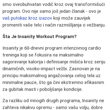
smo sveobuhvatan vodič kroz ovaj transformišući
program. Ovo nije samo još jedan članak - ovo je
vaš putokaz kroz izazov
koji može zauvijek
promeniti vaše telo i način razmišljanja o vežbanju.
Šta Je Insanity Workout Program?
Insanity je 60-dnevni program intenzivnog cardio
treninga koji se fokusira na maksimalno
sagorevanje kalorija i definisanje mišića kroz seriju
dinamičnih, visoko-impact vežbi. Zasnovan je na
principu maksimalnog angažovanja celog tela uz
minimalne pauze, što ga čini ekstremno efikasnim
za gubitak masti i poboljšanje kondicije.
Za razliku od mnogih drugih programa, Insanity ne
zahteva nikakvu opremu - samo vašu volju, dobre