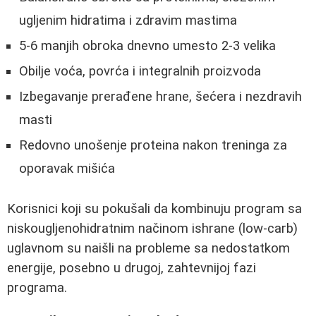
ugljenim hidratima i zdravim mastima
5-6 manjih obroka dnevno umesto 2-3 velika
Obilje voća, povrća i integralnih proizvoda
Izbegavanje prerađene hrane, šećera i nezdravih
masti
Redovno unošenje proteina nakon treninga za
oporavak mišića
Korisnici koji su pokušali da kombinuju program sa
niskougljenohidratnim načinom ishrane (low-carb)
uglavnom su naišli na probleme sa nedostatkom
energije, posebno u drugoj, zahtevnijoj fazi
programa.