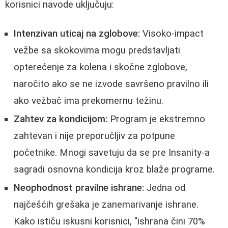
korisnici navode uključuju:
Intenzivan uticaj na zglobove:
Visoko-impact
vežbe sa skokovima mogu predstavljati
opterećenje za kolena i skočne zglobove,
naročito ako se ne izvode savršeno pravilno ili
ako vežbač ima prekomernu težinu.
Zahtev za kondicijom:
Program je ekstremno
zahtevan i nije preporučljiv za potpune
početnike. Mnogi savetuju da se pre Insanity-a
sagradi osnovna kondicija kroz blaže programe.
Neophodnost pravilne ishrane:
Jedna od
najčešćih grešaka je zanemarivanje ishrane.
Kako ističu iskusni korisnici, "ishrana čini 70%