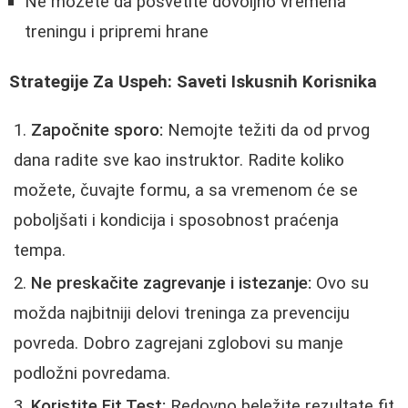
Ne možete da posvetite dovoljno vremena
treningu i pripremi hrane
Strategije Za Uspeh: Saveti Iskusnih Korisnika
Započnite sporo:
Nemojte težiti da od prvog
dana radite sve kao instruktor. Radite koliko
možete, čuvajte formu, a sa vremenom će se
poboljšati i kondicija i sposobnost praćenja
tempa.
Ne preskačite zagrevanje i istezanje:
Ovo su
možda najbitniji delovi treninga za prevenciju
povreda. Dobro zagrejani zglobovi su manje
podložni povredama.
Koristite Fit Test:
Redovno beležite rezultate fit