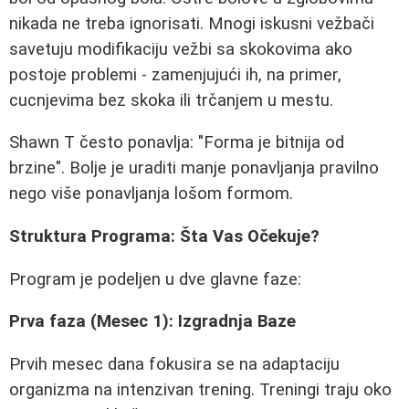
nikada ne treba ignorisati. Mnogi iskusni vežbači
savetuju modifikaciju vežbi sa skokovima ako
postoje problemi - zamenjujući ih, na primer,
cucnjevima bez skoka ili trčanjem u mestu.
Shawn T često ponavlja: "Forma je bitnija od
brzine". Bolje je uraditi manje ponavljanja pravilno
nego više ponavljanja lošom formom.
Struktura Programa: Šta Vas Očekuje?
Program je podeljen u dve glavne faze:
Prva faza (Mesec 1): Izgradnja Baze
Prvih mesec dana fokusira se na adaptaciju
organizma na intenzivan trening. Treningi traju oko