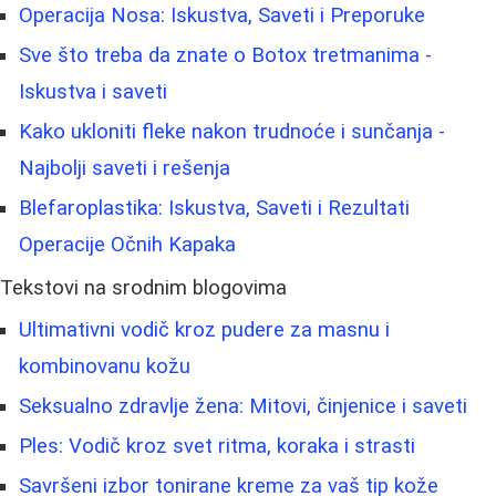
Operacija Nosa: Iskustva, Saveti i Preporuke
Sve što treba da znate o Botox tretmanima -
Iskustva i saveti
Kako ukloniti fleke nakon trudnoće i sunčanja -
Najbolji saveti i rešenja
Blefaroplastika: Iskustva, Saveti i Rezultati
Operacije Očnih Kapaka
Tekstovi na srodnim blogovima
Ultimativni vodič kroz pudere za masnu i
kombinovanu kožu
Seksualno zdravlje žena: Mitovi, činjenice i saveti
Ples: Vodič kroz svet ritma, koraka i strasti
Savršeni izbor tonirane kreme za vaš tip kože