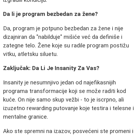
Da li je program bezbedan za žene?
Da, program je potpuno bezbedan za žene i nije
dizajniran da "nabilduje" mišiće već da definiše i
zategne telo. Žene koje su radile program postižu
vitku, atletsku siluetu.
Zaključak: Da Li Je Insanity Za Vas?
Insanity je nesumnjivo jedan od najefikasnijih
programa transformacije koji se može raditi kod
kuće. On nije samo skup vežbi - to je iscrpno, ali
izuzetno rewarding putovanje koje testira i telesne i
mentalne granice.
Ako ste spremni na izazov, posvećeni ste promeni i