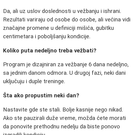
Da, ali uz uslov doslednosti u vežbanju i ishrani.
Rezultati variraju od osobe do osobe, ali većina vidi
značajne promene u definiciji mišića, gubitku
centimetara i poboljšanju kondicije.
Koliko puta nedeljno treba vežbati?
Program je dizajniran za vežbanje 6 dana nedeljno,
sa jednim danom odmora. U drugoj fazi, neki dani
uključuju i duple treninge.
Šta ako propustim neki dan?
Nastavite gde ste stali. Bolje kasnije nego nikad.
Ako ste pauzirali duže vreme, možda ćete morati
da ponovite prethodnu nedelju da biste ponovo
izgradili kondiciju.