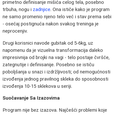
primetno definisanje mišića celog tela, posebno
trbuha, nogu i
zadnjice
. Ona ističe kako je program
ne samo promenio njeno telo već i stav prema sebi
- osećaj postignuća nakon svakog treninga je
neprocenjiv.
Drugi korisnici navode gubitak od 5-6kg, uz
napomenu da je vizuelna transformacija daleko
impresivnija od brojki na vagi - telo postaje čvršće,
zategnutije i definisanije. Posebno se ističu
poboljšanja u snazi i izdržljivosti; od nemogućnosti
izvođenja jednog pravilnog skleka do sposobnosti
izvođenja 10-15 sklekova u seriji.
Suočavanje Sa Izazovima
Program nije bez izazova. Najčešći problemi koje