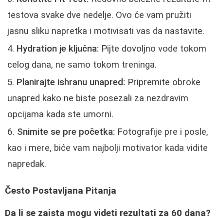
testova svake dve nedelje. Ovo će vam pružiti
jasnu sliku napretka i motivisati vas da nastavite.
Hydration je ključna:
Pijte dovoljno vode tokom
celog dana, ne samo tokom treninga.
Planirajte ishranu unapred:
Pripremite obroke
unapred kako ne biste posezali za nezdravim
opcijama kada ste umorni.
Snimite se pre početka:
Fotografije pre i posle,
kao i mere, biće vam najbolji motivator kada vidite
napredak.
Često Postavljana Pitanja
Da li se zaista mogu videti rezultati za 60 dana?