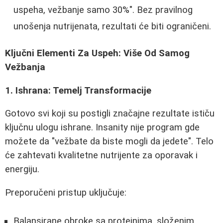
uspeha, vežbanje samo 30%". Bez pravilnog
unošenja nutrijenata, rezultati će biti ograničeni.
Ključni Elementi Za Uspeh: Više Od Samog
Vežbanja
1. Ishrana: Temelj Transformacije
Gotovo svi koji su postigli značajne rezultate ističu
ključnu ulogu ishrane. Insanity nije program gde
možete da "vežbate da biste mogli da jedete". Telo
će zahtevati kvalitetne nutrijente za oporavak i
energiju.
Preporučeni pristup uključuje:
Balansirane obroke sa proteinima, složenim