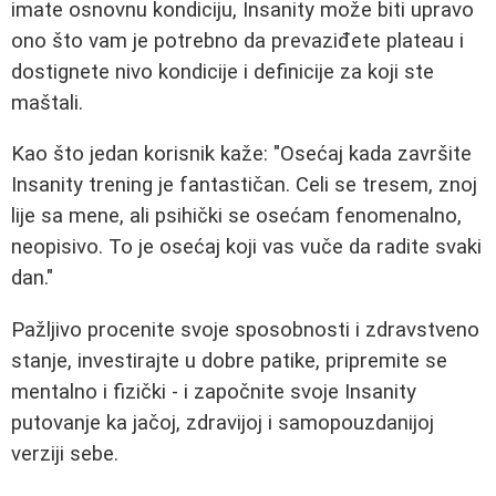
imate osnovnu kondiciju, Insanity može biti upravo
ono što vam je potrebno da prevaziđete plateau i
dostignete nivo kondicije i definicije za koji ste
maštali.
Kao što jedan korisnik kaže: "Osećaj kada završite
Insanity trening je fantastičan. Celi se tresem, znoj
lije sa mene, ali psihički se osećam fenomenalno,
neopisivo. To je osećaj koji vas vuče da radite svaki
dan."
Pažljivo procenite svoje sposobnosti i zdravstveno
stanje, investirajte u dobre patike, pripremite se
mentalno i fizički - i započnite svoje Insanity
putovanje ka jačoj, zdravijoj i samopouzdanijoj
verziji sebe.