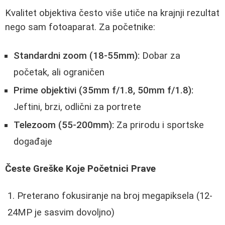
Kvalitet objektiva često više utiče na krajnji rezultat
nego sam fotoaparat. Za početnike:
Standardni zoom (18-55mm):
Dobar za
početak, ali ograničen
Prime objektivi (35mm f/1.8, 50mm f/1.8):
Jeftini, brzi, odlični za portrete
Telezoom (55-200mm):
Za prirodu i sportske
događaje
Česte Greške Koje Početnici Prave
Preterano fokusiranje na broj megapiksela (12-
24MP je sasvim dovoljno)