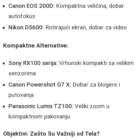
Canon EOS 200D:
Kompaktna veličina, dobar
autofokus
Nikon D5600:
Rotirajući ekran, dobar za video
Kompaktne Alternative:
Sony RX100 serija:
Vrhunski kompakti sa velikim
senzorima
Canon Powershot G7 X:
Dobar za blogere i
putovanja
Panasonic Lumix TZ100:
Veliki zoom u
kompaktnom pakovanju
Objektivi: Zašto Su Važniji od Tela?