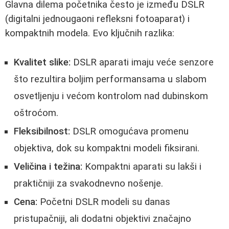
Glavna dilema početnika često je između DSLR
(digitalni jednougaoni refleksni fotoaparat) i
kompaktnih modela. Evo ključnih razlika:
Kvalitet slike:
DSLR aparati imaju veće senzore
što rezultira boljim performansama u slabom
osvetljenju i većom kontrolom nad dubinskom
oštroćom.
Fleksibilnost:
DSLR omogućava promenu
objektiva, dok su kompaktni modeli fiksirani.
Veličina i težina:
Kompaktni aparati su lakši i
praktičniji za svakodnevno nošenje.
Cena:
Početni DSLR modeli su danas
pristupačniji, ali dodatni objektivi značajno