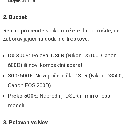
objektivima
2. Budžet
Realno procenite koliko možete da potrošite, ne
zaboravljajući na dodatne troškove:
Do 300€:
Polovni DSLR (Nikon D5100, Canon
600D) ili novi kompaktni aparat
300-500€:
Novi početnički DSLR (Nikon D3500,
Canon EOS 200D)
Preko 500€:
Napredniji DSLR ili mirrorless
modeli
3. Polovan vs Nov