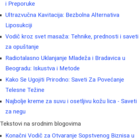
i Preporuke
Ultrazvučna Kavitacija: Bezbolna Alternativa
Liposukciji
Vodič kroz svet masaža: Tehnike, prednosti i saveti
za opuštanje
Radiotalasno Uklanjanje Mladeža i Bradavica u
Beogradu: Iskustva i Metode
Kako Se Ugojiti Prirodno: Saveti Za Povećanje
Telesne Težine
Najbolje kreme za suvu i osetljivu kožu lica - Saveti
za negu
Tekstovi na srodnim blogovima
Konačni Vodič za Otvaranje Sopstvenog Biznisa u