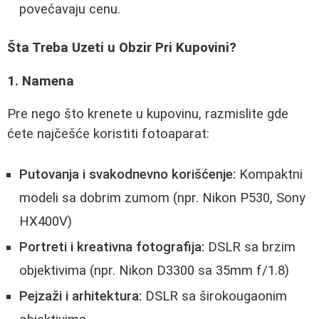
povećavaju cenu.
Šta Treba Uzeti u Obzir Pri Kupovini?
1. Namena
Pre nego što krenete u kupovinu, razmislite gde
ćete najčešće koristiti fotoaparat:
Putovanja i svakodnevno korišćenje:
Kompaktni
modeli sa dobrim zumom (npr. Nikon P530, Sony
HX400V)
Portreti i kreativna fotografija:
DSLR sa brzim
objektivima (npr. Nikon D3300 sa 35mm f/1.8)
Pejzaži i arhitektura:
DSLR sa širokougaonim