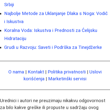
Srbiji
Najbolje Metode za Uklanjanje Dlaka s Noga: Vodič
i Iskustva
Koralna Voda: Iskustva i Prednosti za Ćelijsku
Hidrataciju
Grudi u Razvoju: Saveti i Podrška za Tinejdžerke
O nama
|
Kontakt
|
Politika privatnosti
|
Uslovi
korišćenja
|
Marketinški servisi
Urednici i autori ne preuzimaju nikakvu odgovornost
za bilo kakve greške ili propuste u sadržaju ovog