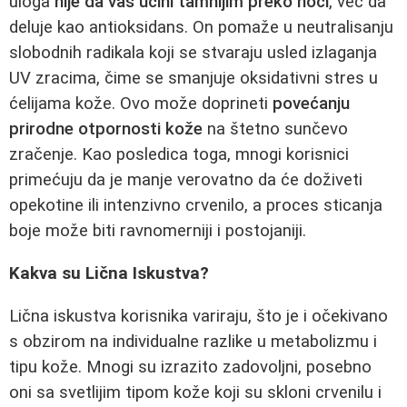
uloga
nije da vas učini tamnijim preko noći
, već da
deluje kao antioksidans. On pomaže u neutralisanju
slobodnih radikala koji se stvaraju usled izlaganja
UV zracima, čime se smanjuje oksidativni stres u
ćelijama kože. Ovo može doprineti
povećanju
prirodne otpornosti kože
na štetno sunčevo
zračenje. Kao posledica toga, mnogi korisnici
primećuju da je manje verovatno da će doživeti
opekotine ili intenzivno crvenilo, a proces sticanja
boje može biti ravnomerniji i postojaniji.
Kakva su Lična Iskustva?
Lična iskustva korisnika variraju, što je i očekivano
s obzirom na individualne razlike u metabolizmu i
tipu kože. Mnogi su izrazito zadovoljni, posebno
oni sa svetlijim tipom kože koji su skloni crvenilu i