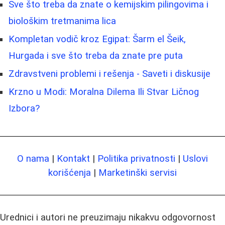
Sve što treba da znate o kemijskim pilingovima i
biološkim tretmanima lica
Kompletan vodič kroz Egipat: Šarm el Šeik,
Hurgada i sve što treba da znate pre puta
Zdravstveni problemi i rešenja - Saveti i diskusije
Krzno u Modi: Moralna Dilema Ili Stvar Ličnog
Izbora?
O nama
|
Kontakt
|
Politika privatnosti
|
Uslovi
korišćenja
|
Marketinški servisi
Urednici i autori ne preuzimaju nikakvu odgovornost