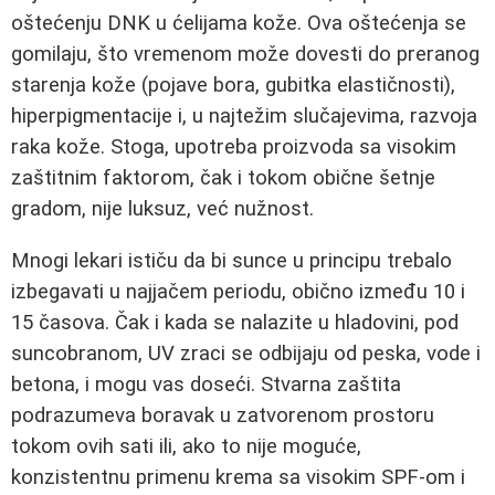
oštećenju DNK u ćelijama kože. Ova oštećenja se
gomilaju, što vremenom može dovesti do preranog
starenja kože (pojave bora, gubitka elastičnosti),
hiperpigmentacije i, u najtežim slučajevima, razvoja
raka kože. Stoga, upotreba proizvoda sa visokim
zaštitnim faktorom, čak i tokom obične šetnje
gradom, nije luksuz, već nužnost.
Mnogi lekari ističu da bi sunce u principu trebalo
izbegavati u najjačem periodu, obično između 10 i
15 časova. Čak i kada se nalazite u hladovini, pod
suncobranom, UV zraci se odbijaju od peska, vode i
betona, i mogu vas doseći. Stvarna zaštita
podrazumeva boravak u zatvorenom prostoru
tokom ovih sati ili, ako to nije moguće,
konzistentnu primenu krema sa visokim SPF-om i