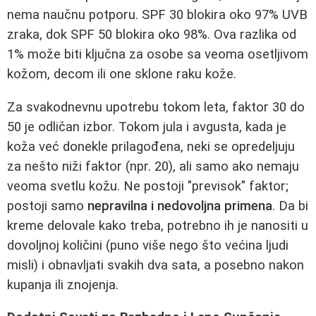
nema naučnu potporu. SPF 30 blokira oko 97% UVB
zraka, dok SPF 50 blokira oko 98%. Ova razlika od
1% može biti ključna za osobe sa veoma osetljivom
kožom, decom ili one sklone raku kože.
Za svakodnevnu upotrebu tokom leta, faktor 30 do
50 je odličan izbor. Tokom jula i avgusta, kada je
koža već donekle prilagođena, neki se opredeljuju
za nešto niži faktor (npr. 20), ali samo ako nemaju
veoma svetlu kožu. Ne postoji "previsok" faktor;
postoji samo
nepravilna i nedovoljna primena
. Da bi
kreme delovale kako treba, potrebno ih je nanositi u
dovoljnoj količini (puno više nego što većina ljudi
misli) i obnavljati svakih dva sata, a posebno nakon
kupanja ili znojenja.