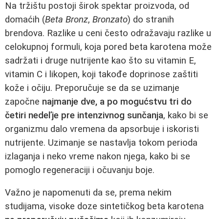
Na tržištu postoji širok spektar proizvoda, od
domaćih (
Beta Bronz
,
Bronzato
) do stranih
brendova. Razlike u ceni često odražavaju razlike u
celokupnoj formuli, koja pored beta karotena može
sadržati i druge nutrijente kao što su vitamin E,
vitamin C i likopen, koji takođe doprinose zaštiti
kože i očiju. Preporučuje se da se uzimanje
započne
najmanje dve, a po mogućstvu tri do
četiri nedeľje pre intenzivnog sunčanja
, kako bi se
organizmu dalo vremena da apsorbuje i iskoristi
nutrijente. Uzimanje se nastavlja tokom perioda
izlaganja i neko vreme nakon njega, kako bi se
pomoglo regeneraciji i očuvanju boje.
Važno je napomenuti da se, prema nekim
studijama, visoke doze sintetičkog beta karotena