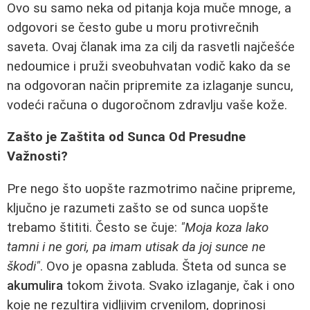
Ovo su samo neka od pitanja koja muče mnoge, a
odgovori se često gube u moru protivrečnih
saveta. Ovaj članak ima za cilj da rasvetli najčešće
nedoumice i pruži sveobuhvatan vodič kako da se
na odgovoran način pripremite za izlaganje suncu,
vodeći računa o dugoročnom zdravlju vaše kože.
Zašto je Zaštita od Sunca Od Presudne
Važnosti?
Pre nego što uopšte razmotrimo načine pripreme,
ključno je razumeti zašto se od sunca uopšte
trebamo štititi. Često se čuje:
"Moja koza lako
tamni i ne gori, pa imam utisak da joj sunce ne
škodi"
. Ovo je opasna zabluda. Šteta od sunca se
akumulira
tokom života. Svako izlaganje, čak i ono
koje ne rezultira vidljivim crvenilom, doprinosi