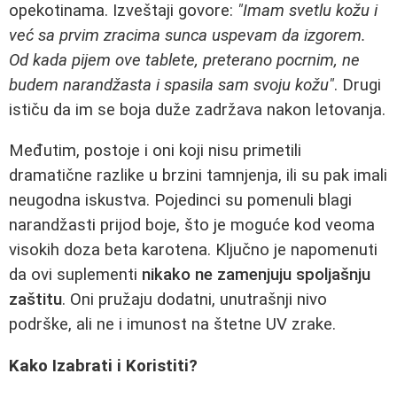
opekotinama. Izveštaji govore:
"Imam svetlu kožu i
već sa prvim zracima sunca uspevam da izgorem.
Od kada pijem ove tablete, preterano pocrnim, ne
budem narandžasta i spasila sam svoju kožu"
. Drugi
ističu da im se boja duže zadržava nakon letovanja.
Međutim, postoje i oni koji nisu primetili
dramatične razlike u brzini tamnjenja, ili su pak imali
neugodna iskustva. Pojedinci su pomenuli blagi
narandžasti prijod boje, što je moguće kod veoma
visokih doza beta karotena. Ključno je napomenuti
da ovi suplementi
nikako ne zamenjuju spoljašnju
zaštitu
. Oni pružaju dodatni, unutrašnji nivo
podrške, ali ne i imunost na štetne UV zrake.
Kako Izabrati i Koristiti?