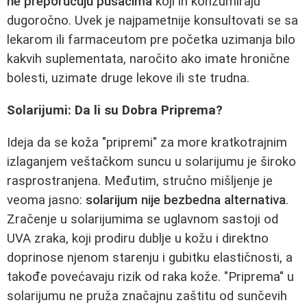
ne preporučuju pušačima
koji ih konzumiraju
dugoročno. Uvek je najpametnije konsultovati se sa
lekarom ili farmaceutom pre početka uzimanja bilo
kakvih suplementata, naročito ako imate hronične
bolesti, uzimate druge lekove ili ste trudna.
Solarijumi: Da li su Dobra Priprema?
Ideja da se koža "pripremi" za more kratkotrajnim
izlaganjem veštačkom suncu u solarijumu je široko
rasprostranjena. Međutim, stručno mišljenje je
veoma jasno:
solarijum nije bezbedna alternativa
.
Zračenje u solarijumima se uglavnom sastoji od
UVA zraka, koji prodiru dublje u kožu i direktno
doprinose njenom starenju i gubitku elastičnosti, a
takođe povećavaju rizik od raka kože. "Priprema" u
solarijumu ne pruža značajnu zaštitu od sunčevih