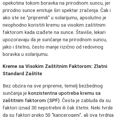
opekotina tokom boravka na prirodnom suncu, jer
prirodno sunce emituje širi spektar zračenja. Čak i
ako ste se "pripremili" u solarijumu, apsolutno je
neophodno koristiti kremu sa visokim zaštitnim
faktorom kada izađete na sunce. Štaviše, lekari
upozoravaju da je sunčanje na prirodnom suncu,
jako i štetno, često manje rizično od redovnog
boravka u solarijumu.
Kreme sa Visokim Zaštitnim Faktorom: Zlatni
Standard Zaštite
Bez obzira na sve pripreme, temelj bezbednog
sunčanja je
konzistentna upotreba kremu sa
zaštitnim faktorom (SPF)
. Česta je zabluda da su
faktori iznad 30 nepotrebni ili čak štetni. Neki tvrde
da su faktori preko 50 "kancerogeni", ali ova tvrdnja