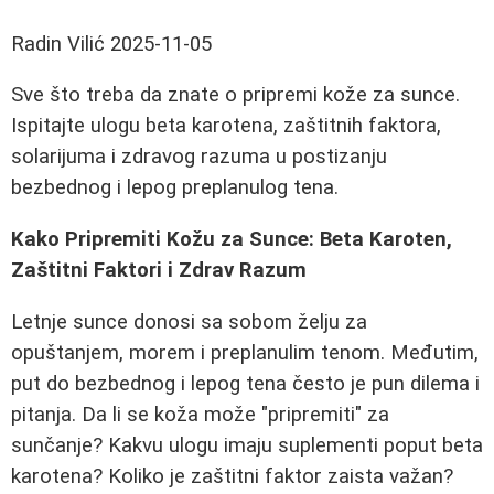
Radin Vilić
2025-11-05
Sve što treba da znate o pripremi kože za sunce.
Ispitajte ulogu beta karotena, zaštitnih faktora,
solarijuma i zdravog razuma u postizanju
bezbednog i lepog preplanulog tena.
Kako Pripremiti Kožu za Sunce: Beta Karoten,
Zaštitni Faktori i Zdrav Razum
Letnje sunce donosi sa sobom želju za
opuštanjem, morem i preplanulim tenom. Međutim,
put do bezbednog i lepog tena često je pun dilema i
pitanja. Da li se koža može "pripremiti" za
sunčanje? Kakvu ulogu imaju suplementi poput beta
karotena? Koliko je zaštitni faktor zaista važan?