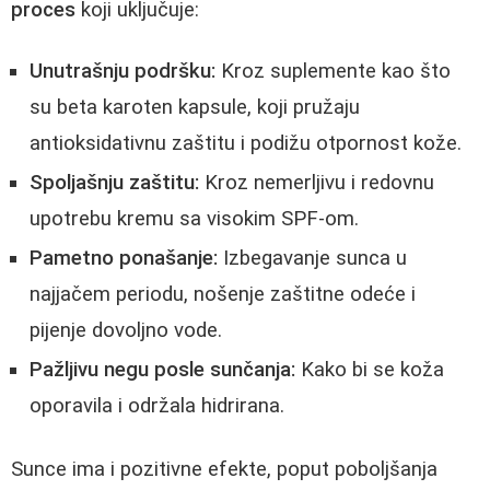
proces
koji uključuje:
Unutrašnju podršku:
Kroz suplemente kao što
su beta karoten kapsule, koji pružaju
antioksidativnu zaštitu i podižu otpornost kože.
Spoljašnju zaštitu:
Kroz nemerljivu i redovnu
upotrebu kremu sa visokim SPF-om.
Pametno ponašanje:
Izbegavanje sunca u
najjačem periodu, nošenje zaštitne odeće i
pijenje dovoljno vode.
Pažljivu negu posle sunčanja:
Kako bi se koža
oporavila i održala hidrirana.
Sunce ima i pozitivne efekte, poput poboljšanja