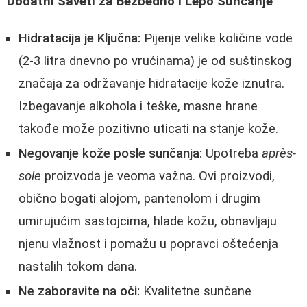
Dodatni Saveti za Bezbedno i Lepo Sunčanje
Hidratacija je Ključna:
Pijenje velike količine vode
(2-3 litra dnevno po vrućinama) je od suštinskog
značaja za održavanje hidratacije kože iznutra.
Izbegavanje alkohola i teške, masne hrane
takođe može pozitivno uticati na stanje kože.
Negovanje kože posle sunčanja:
Upotreba
après-
sole
proizvoda je veoma važna. Ovi proizvodi,
obično bogati alojom, pantenolom i drugim
umirujućim sastojcima, hlade kožu, obnavljaju
njenu vlažnost i pomažu u popravci oštećenja
nastalih tokom dana.
Ne zaboravite na oči:
Kvalitetne sunčane