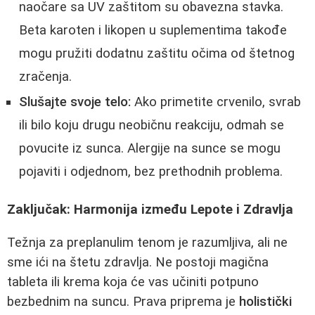
naočare sa UV zaštitom su obavezna stavka.
Beta karoten i likopen u suplementima takođe
mogu pružiti dodatnu zaštitu očima od štetnog
zračenja.
Slušajte svoje telo:
Ako primetite crvenilo, svrab
ili bilo koju drugu neobičnu reakciju, odmah se
povucite iz sunca. Alergije na sunce se mogu
pojaviti i odjednom, bez prethodnih problema.
Zaključak: Harmonija između Lepote i Zdravlja
Težnja za preplanulim tenom je razumljiva, ali ne
sme ići na štetu zdravlja. Ne postoji magična
tableta ili krema koja će vas učiniti potpuno
bezbednim na suncu. Prava priprema je
holistički