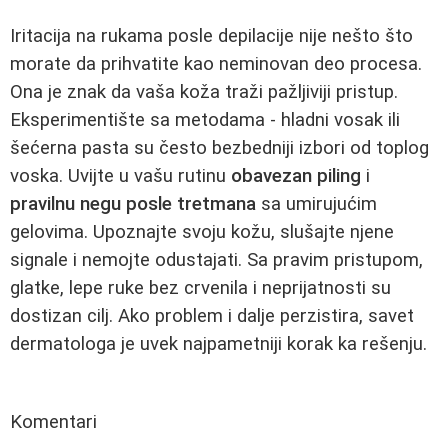
Iritacija na rukama posle depilacije nije nešto što
morate da prihvatite kao neminovan deo procesa.
Ona je znak da vaša koža traži pažljiviji pristup.
Eksperimentište sa metodama - hladni vosak ili
šećerna pasta su često bezbedniji izbori od toplog
voska. Uvijte u vašu rutinu
obavezan piling
i
pravilnu negu posle tretmana
sa umirujućim
gelovima. Upoznajte svoju kožu, slušajte njene
signale i nemojte odustajati. Sa pravim pristupom,
glatke, lepe ruke bez crvenila i neprijatnosti su
dostizan cilj. Ako problem i dalje perzistira, savet
dermatologa je uvek najpametniji korak ka rešenju.
Komentari