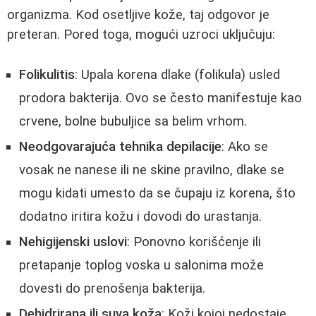
organizma. Kod osetljive kože, taj odgovor je
preteran. Pored toga, mogući uzroci uključuju:
Folikulitis
: Upala korena dlake (folikula) usled
prodora bakterija. Ovo se često manifestuje kao
crvene, bolne bubuljice sa belim vrhom.
Neodgovarajuća tehnika depilacije
: Ako se
vosak ne nanese ili ne skine pravilno, dlake se
mogu kidati umesto da se čupaju iz korena, što
dodatno iritira kožu i dovodi do urastanja.
Nehigijenski uslovi
: Ponovno korišćenje ili
pretapanje toplog voska u salonima može
dovesti do prenošenja bakterija.
Dehidrirana ili suva koža
: Koži kojoj nedostaje