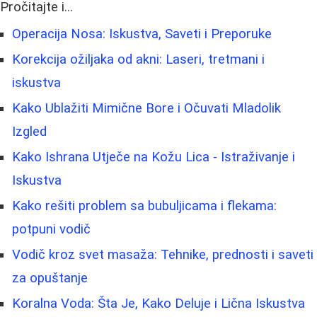
Pročitajte i...
Operacija Nosa: Iskustva, Saveti i Preporuke
Korekcija ožiljaka od akni: Laseri, tretmani i
iskustva
Kako Ublažiti Mimične Bore i Očuvati Mladolik
Izgled
Kako Ishrana Utječe na Kožu Lica - Istraživanje i
Iskustva
Kako rešiti problem sa bubuljicama i flekama:
potpuni vodič
Vodič kroz svet masaža: Tehnike, prednosti i saveti
za opuštanje
Koralna Voda: Šta Je, Kako Deluje i Lična Iskustva