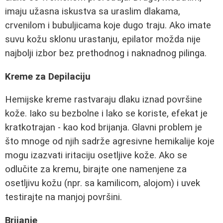
imaju užasna iskustva sa uraslim dlakama,
crvenilom i bubuljicama koje dugo traju. Ako imate
suvu kožu sklonu urastanju, epilator možda nije
najbolji izbor bez prethodnog i naknadnog pilinga.
Kreme za Depilaciju
Hemijske kreme rastvaraju dlaku iznad površine
kože. Iako su bezbolne i lako se koriste, efekat je
kratkotrajan - kao kod brijanja. Glavni problem je
što mnoge od njih sadrže agresivne hemikalije koje
mogu izazvati iritaciju osetljive kože. Ako se
odlučite za kremu, birajte one namenjene za
osetljivu kožu (npr. sa kamilicom, alojom) i uvek
testirajte na manjoj površini.
Brijanje