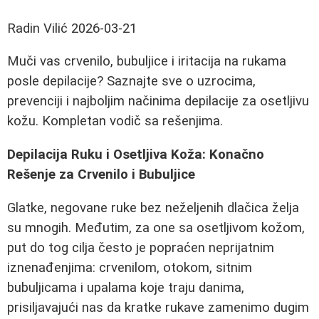
Radin Vilić
2026-03-21
Muči vas crvenilo, bubuljice i iritacija na rukama
posle depilacije? Saznajte sve o uzrocima,
prevenciji i najboljim načinima depilacije za osetljivu
kožu. Kompletan vodič sa rešenjima.
Depilacija Ruku i Osetljiva Koža: Konačno
Rešenje za Crvenilo i Bubuljice
Glatke, negovane ruke bez neželjenih dlačica želja
su mnogih. Međutim, za one sa osetljivom kožom,
put do tog cilja često je popraćen neprijatnim
iznenađenjima: crvenilom, otokom, sitnim
bubuljicama i upalama koje traju danima,
prisiljavajući nas da kratke rukave zamenimo dugim