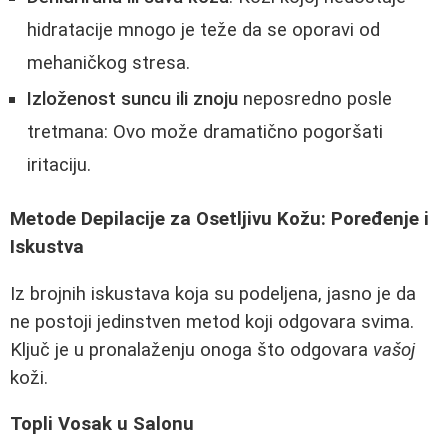
hidratacije mnogo je teže da se oporavi od
mehaničkog stresa.
Izloženost suncu ili znoju
neposredno posle
tretmana: Ovo može dramatično pogoršati
iritaciju.
Metode Depilacije za Osetljivu Kožu: Poređenje i
Iskustva
Iz brojnih iskustava koja su podeljena, jasno je da
ne postoji jedinstven metod koji odgovara svima.
Ključ je u pronalaženju onoga što odgovara
vašoj
koži.
Topli Vosak u Salonu