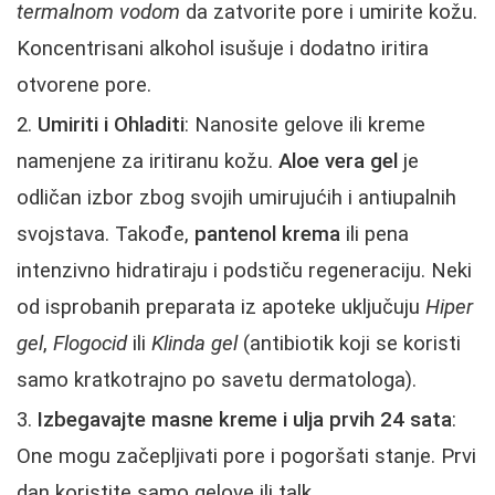
termalnom vodom
da zatvorite pore i umirite kožu.
Koncentrisani alkohol isušuje i dodatno iritira
otvorene pore.
Umiriti i Ohladiti
: Nanosite gelove ili kreme
namenjene za iritiranu kožu.
Aloe vera gel
je
odličan izbor zbog svojih umirujućih i antiupalnih
svojstava. Takođe,
pantenol krema
ili pena
intenzivno hidratiraju i podstiču regeneraciju. Neki
od isprobanih preparata iz apoteke uključuju
Hiper
gel
,
Flogocid
ili
Klinda gel
(antibiotik koji se koristi
samo kratkotrajno po savetu dermatologa).
Izbegavajte masne kreme i ulja prvih 24 sata
:
One mogu začepljivati pore i pogoršati stanje. Prvi
dan koristite samo gelove ili talk.