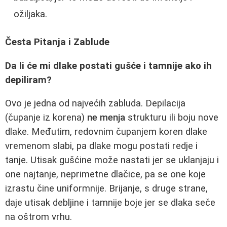
ožiljaka.
Česta Pitanja i Zablude
Da li će mi dlake postati gušće i tamnije ako ih
depiliram?
Ovo je jedna od najvećih zabluda. Depilacija
(čupanje iz korena)
ne menja
strukturu ili boju nove
dlake. Međutim, redovnim čupanjem koren dlake
vremenom slabi, pa dlake mogu postati redje i
tanje. Utisak gušćine može nastati jer se uklanjaju i
one najtanje, neprimetne dlačice, pa se one koje
izrastu čine uniformnije. Brijanje, s druge strane,
daje utisak debljine i tamnije boje jer se dlaka seče
na oštrom vrhu.