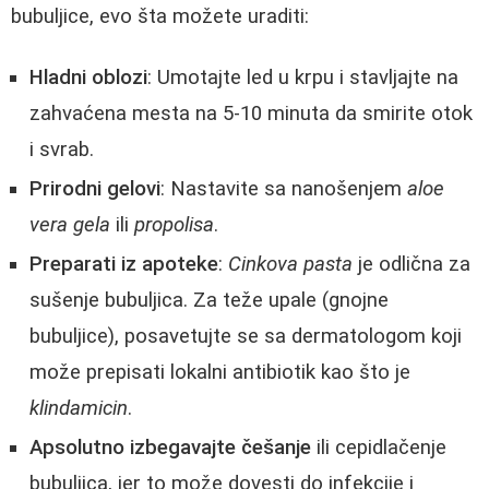
bubuljice, evo šta možete uraditi:
Hladni oblozi
: Umotajte led u krpu i stavljajte na
zahvaćena mesta na 5-10 minuta da smirite otok
i svrab.
Prirodni gelovi
: Nastavite sa nanošenjem
aloe
vera gela
ili
propolisa
.
Preparati iz apoteke
:
Cinkova pasta
je odlična za
sušenje bubuljica. Za teže upale (gnojne
bubuljice), posavetujte se sa dermatologom koji
može prepisati lokalni antibiotik kao što je
klindamicin
.
Apsolutno izbegavajte češanje
ili cepidlačenje
bubuljica, jer to može dovesti do infekcije i