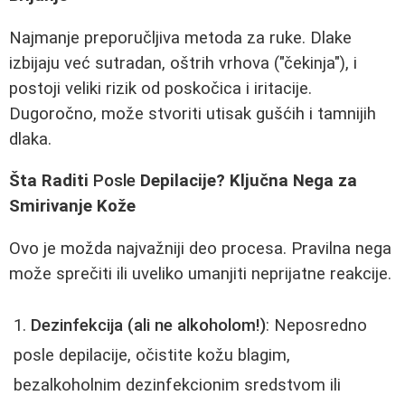
Najmanje preporučljiva metoda za ruke. Dlake
izbijaju već sutradan, oštrih vrhova ("čekinja"), i
postoji veliki rizik od poskočica i iritacije.
Dugoročno, može stvoriti utisak gušćih i tamnijih
dlaka.
Šta Raditi
Posle
Depilacije? Ključna Nega za
Smirivanje Kože
Ovo je možda najvažniji deo procesa. Pravilna nega
može sprečiti ili uveliko umanjiti neprijatne reakcije.
Dezinfekcija (ali ne alkoholom!)
: Neposredno
posle depilacije, očistite kožu blagim,
bezalkoholnim dezinfekcionim sredstvom ili