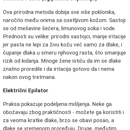
Ova prirodna metoda dobija sve više poklonika,
naročito među onima sa osetljivom kožom. Sastoji
se od mešavine šećera, limunovog soka i vode.
Prednosti su velike: prirodni sastojci, manje iritacije
jer pasta ne lepi za živu kožu već samo za dlake, i
čupanje dlaka u smeru njihovog rasta, što smanjuje
rizik od kidanja. Mnoge žene ističu da im se dlake
znatno proredile i da iritacija gotovo da i nema
nakon ovog tretmana.
Električni Epilator
Praksa pokazuje podeljena mišljenja. Neke ga
obožavaju zbog praktičnosti - možete ga koristiti i
za veoma kratke dlake, brzo se obavi posao, a
dlake se vremenom proređuju. Druge, međutim,