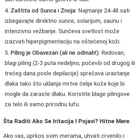
Zaštita od Sunca i Znoja
: Najmanje 24-48 sati
izbegavajte direktno sunce, solarijum, saunu i
intenzivno vežbanje. Sunčeva svetlost može
izazvati hiperpigmentaciju na oštećenoj koži.
Piling je Obavezan (ali ne odmah!)
: Redovan,
blagi piling (2-3 puta nedeljno, počevši od drugog ili
trećeg dana posle depilacije) sprečava urastanje
dlaka tako što uklanja mrtve ćelije kože koje bi
mogle da zaraste dlaku. Koristite blage pilingove
za telo ili samo prirodnu lufu.
Šta Raditi Ako Se Iritacija I Pojavi? Hitne Mere
Ako vas, uprkos svim merama, uhvati crvenilo i