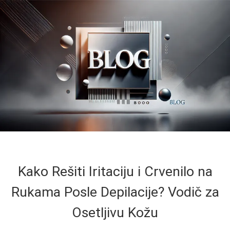
Kako Rešiti Iritaciju i Crvenilo na
Rukama Posle Depilacije? Vodič za
Osetljivu Kožu