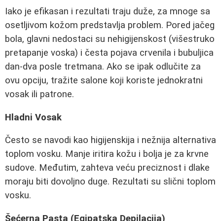
Iako je efikasan i rezultati traju duže, za mnoge sa
osetljivom kožom predstavlja problem. Pored jačeg
bola, glavni nedostaci su nehigijenskost (višestruko
pretapanje voska) i česta pojava crvenila i bubuljica
dan-dva posle tretmana. Ako se ipak odlučite za
ovu opciju, tražite salone koji koriste jednokratni
vosak ili patrone.
Hladni Vosak
Često se navodi kao higijenskija i nežnija alternativa
toplom vosku. Manje iritira kožu i bolja je za krvne
sudove. Međutim, zahteva veću preciznost i dlake
moraju biti dovoljno duge. Rezultati su slični toplom
vosku.
Šećerna Pasta (Egipatska Depilacija)