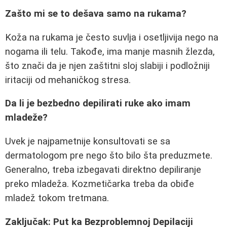
Zašto mi se to dešava samo na rukama?
Koža na rukama je često suvlja i osetljivija nego na
nogama ili telu. Takođe, ima manje masnih žlezda,
što znači da je njen zaštitni sloj slabiji i podložniji
iritaciji od mehaničkog stresa.
Da li je bezbedno depilirati ruke ako imam
mladeže?
Uvek je najpametnije konsultovati se sa
dermatologom pre nego što bilo šta preduzmete.
Generalno, treba izbegavati direktno depiliranje
preko mladeža. Kozmetičarka treba da obiđe
mladež tokom tretmana.
Zaključak: Put ka Bezproblemnoj Depilaciji