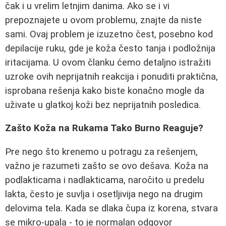
čak i u vrelim letnjim danima. Ako se i vi
prepoznajete u ovom problemu, znajte da niste
sami. Ovaj problem je izuzetno čest, posebno kod
depilacije ruku, gde je koža često tanja i podložnija
iritacijama. U ovom članku ćemo detaljno istražiti
uzroke ovih neprijatnih reakcija i ponuditi praktična,
isprobana rešenja kako biste konačno mogle da
uživate u glatkoj koži bez neprijatnih posledica.
Zašto Koža na Rukama Tako Burno Reaguje?
Pre nego što krenemo u potragu za rešenjem,
važno je razumeti zašto se ovo dešava. Koža na
podlakticama i nadlakticama, naročito u predelu
lakta, često je suvlja i osetljivija nego na drugim
delovima tela. Kada se dlaka čupa iz korena, stvara
se mikro-upala - to je normalan odgovor