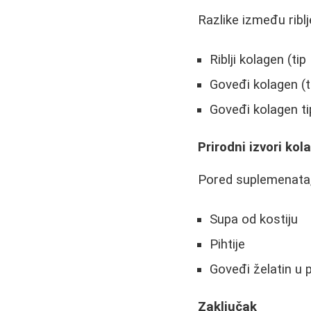
Razlike između ribl
Riblji kolagen (tip
Goveđi kolagen (tip
Goveđi kolagen tip
Prirodni izvori ko
Pored suplemenata, 
Supa od kostiju
Pihtije
Goveđi želatin u p
Zaključak