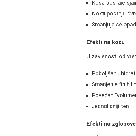
Kosa postaje sjaj
Nokti postaju čvrš
Smanjuje se opad
Efekti na kožu
U zavisnosti od vrst
Poboljšanu hidrat
Smanjenje finih lin
Povećan "volumen
Jednoličniji ten
Efekti na zglobove 