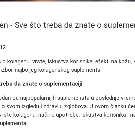
en - Sve što treba da znate o suplemen
-12
o kolagenu: vrste, iskustva korisnika, efekti na kožu, 
 izbor najboljeg kolagenskog suplementa.
treba da znate o suplementaciji
jedan od najpopularnijih suplemenata u poslednje vre
 o svom izgledu i zdravlju zglobova. U ovom članku će
 vrste kolagena, načine upotrebe, iskustva korisnika i n
suplementa.