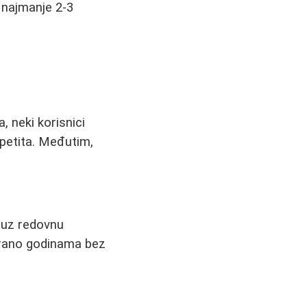
 najmanje 2-3
, neki korisnici
apetita. Međutim,
 uz redovnu
irano godinama bez