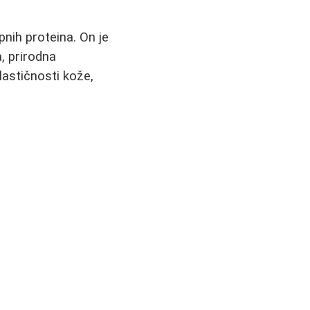
pnih proteina. On je
, prirodna
lastičnosti kože,