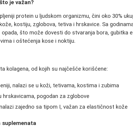
ašto je važan?
pljeniji protein u ljudskom organizmu, čini oko 30% uku
ože, kostiju, zglobova, tetiva i hrskavice. Sa godinama
 opada, što može dovesti do stvaranja bora, gubitka e
ima i oštećenja kose i noktiju.
sta kolagena, od kojih su najčešće korišćene:
eniji, nalazi se u koži, tetivama, kostima i zubima
 u hrskavicama, pogodan za zglobove
nalazi zajedno sa tipom I, važan za elastičnost kože
h suplemenata