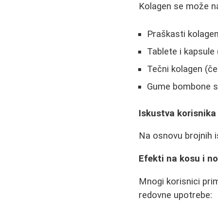
Kolagen se može nać
Praškasti kolagen (
Tablete i kapsule
Tečni kolagen (če
Gume bombone s
Iskustva korisnika
Na osnovu brojnih i
Efekti na kosu i n
Mnogi korisnici pri
redovne upotrebe: