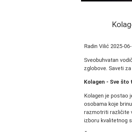
Kolag
Radin Vilić
2025-06
Sveobuhvatan vodič 
zglobove. Saveti za
Kolagen - Sve što 
Kolagen je postao 
osobama koje brinu
razmotriti različite
izboru kvalitetnog 