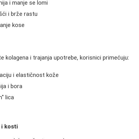
nija i manje se lomi
ći i brže rastu
anje kose
e kolagena i trajanja upotrebe, korisnici primećuju:
aciju i elastičnost kože
ija i bora
" lica
i kosti