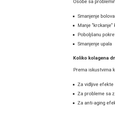
Osobe sa problemi
Smanjenje bolova
Manje "krckanje" 
Poboljšanu pokret
Smanjenje upala
Koliko kolagena d
Prema iskustvima k
Za vidljive efekt
Za probleme sa z
Za anti-aging efe