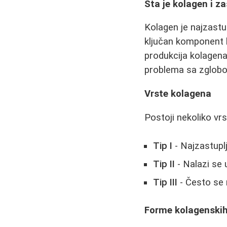
Šta je kolagen i z
Kolagen je najzastu
ključan komponent k
produkcija kolagena
problema sa zglobov
Vrste kolagena
Postoji nekoliko vr
Tip I
- Najzastuplj
Tip II
- Nalazi se
Tip III
- Često se 
Forme kolagenski