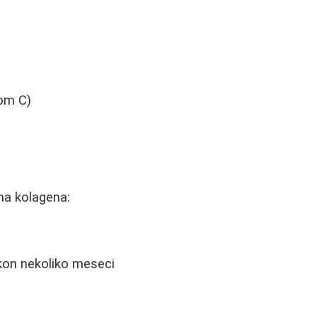
)
nom C)
ma kolagena:
akon nekoliko meseci