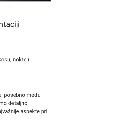
taciji
kosu, nokte i
me, posebno među
mo detaljno
ajvažnije aspekte pri