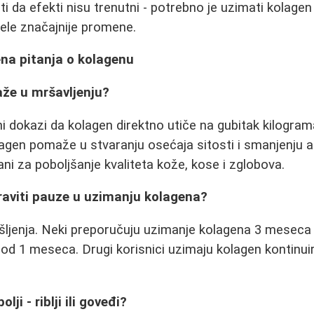
 da efekti nisu trenutni - potrebno je uzimati kolagen
ele značajnije promene.
ena pitanja o kolagenu
aže u mršavljenju?
i dokazi da kolagen direktno utiče na gubitak kilograma
agen pomaže u stvaranju osećaja sitosti i smanjenju 
ani za poboljšanje kvaliteta kože, kose i zglobova.
praviti pauze u uzimanju kolagena?
išljenja. Neki preporučuju uzimanje kolagena 3 meseca
 od 1 meseca. Drugi korisnici uzimaju kolagen kontinu
lji - riblji ili goveđi?