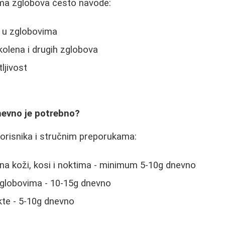
ma zglobova često navode:
 u zglobovima
kolena i drugih zglobova
ljivost
nevno je potrebno?
orisnika i stručnim preporukama:
e na koži, kosi i noktima - minimum 5-10g dnevno
globovima - 10-15g dnevno
kte - 5-10g dnevno