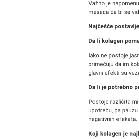
Važno je napomenuti
meseca da bi se vid
Najčešće postavlj
Da li kolagen pom
Iako ne postoje jasn
primećuju da im kol
glavni efekti su vez
Da li je potrebno 
Postoje različita m
upotrebu, pa pauzu
negativnih efekata.
Koji kolagen je najbo