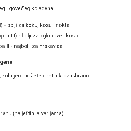
jeg i goveđeg kolagena:
 I) - bolji za kožu, kosu i nokte
 I i III) - bolji za zglobove i kosti
a II - najbolji za hrskavice
lagena
kolagen možete uneti i kroz ishranu:
rahu (najjeftinija varijanta)