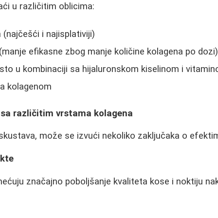
i u različitim oblicima:
najčešći i najisplativiji)
 (manje efikasne zbog manje količine kolagena po dozi
sto u kombinaciji sa hijaluronskom kiselinom i vitami
a kolagenom
 sa različitim vrstama kolagena
skustava, može se izvući nekoliko zaključaka o efekti
okte
mećuju značajno poboljšanje kvaliteta kose i noktiju n