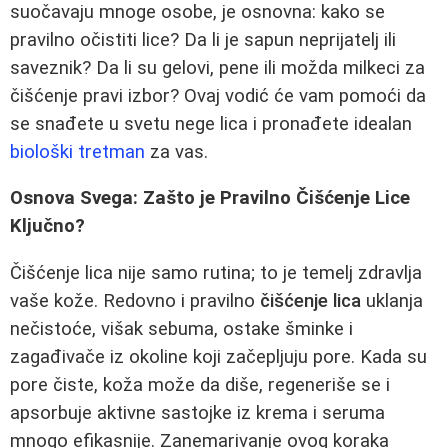
suočavaju mnoge osobe, je osnovna: kako se
pravilno očistiti lice? Da li je sapun neprijatelj ili
saveznik? Da li su gelovi, pene ili možda milkeci za
čišćenje pravi izbor? Ovaj vodić će vam pomoći da
se snađete u svetu nege lica i pronađete idealan
biološki tretman
za vas.
Osnova Svega: Zašto je Pravilno Čišćenje Lice
Ključno?
Čišćenje lica nije samo rutina; to je temelj zdravlja
vaše kože. Redovno i pravilno
čišćenje lica
uklanja
nečistoće, višak sebuma, ostake šminke i
zagađivače iz okoline koji začepljuju pore. Kada su
pore čiste, koža može da diše, regeneriše se i
apsorbuje aktivne sastojke iz krema i seruma
mnogo efikasnije. Zanemarivanje ovog koraka