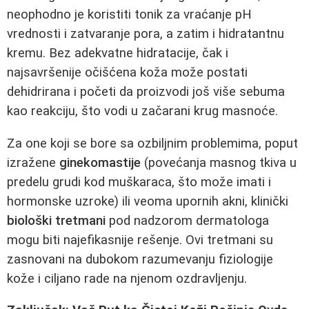
neophodno je koristiti tonik za vraćanje pH
vrednosti i zatvaranje pora, a zatim i hidratantnu
kremu. Bez adekvatne hidratacije, čak i
najsavršenije očišćena koža može postati
dehidrirana i početi da proizvodi još više sebuma
kao reakciju, što vodi u začarani krug masnoće.
Za one koji se bore sa ozbiljnim problemima, poput
izražene
ginekomastije
(povećanja masnog tkiva u
predelu grudi kod muškaraca, što može imati i
hormonske uzroke) ili veoma upornih akni, klinički
biološki tretmani
pod nadzorom dermatologa
mogu biti najefikasnije rešenje. Ovi tretmani su
zasnovani na dubokom razumevanju fiziologije
kože i ciljano rade na njenom ozdravljenju.