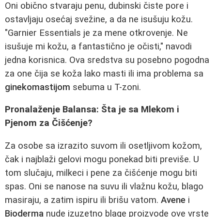
Oni obično stvaraju penu, dubinski čiste pore i
ostavljaju osećaj svežine, a da ne isušuju kožu.
"Garnier Essentials je za mene otkrovenje. Ne
isušuje mi kožu, a fantastično je očisti," navodi
jedna korisnica. Ova sredstva su posebno pogodna
za one čija se koža lako masti ili ima problema sa
ginekomastijom
sebuma u T-zoni.
Pronalaženje Balansa: Šta je sa Mlekom i
Pjenom za Čišćenje?
Za osobe sa izrazito suvom ili osetljivom kožom,
čak i najblaži gelovi mogu ponekad biti previše. U
tom slučaju, milkeci i pene za čišćenje mogu biti
spas. Oni se nanose na suvu ili vlažnu kožu, blago
masiraju, a zatim ispiru ili brišu vatom.
Avene
i
Bioderma
nude izuzetno blage proizvode ove vrste