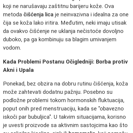
koji ne narušavaju zaštitnu barijeru kože. Ova
metoda
čišćenja lica
je neinvazivna i idealna za one
čija se koža lako iritira. Međutim, neki imaju utisak
da ovakvo čišćenje ne uklanja nečistoće dovoljno
duboko, pa ga kombinuju sa blagim umivanjem
vodom.
Kada Problemi Postanu Očigledniji: Borba protiv
Akni i Upala
Ponekad, bez obzira na dobru rutinu čišćenja, koža
može zahtevati dodatnu pažnju. Posebno su
podložne problemi tokom hormonskih fluktuacija,
poput onih pred menstruaciju, kada se "obavezno
iskoči par bubuljica". U takvim situacijama, korisno
je uvesti proizvode sa aktivnim sastojcima kao što