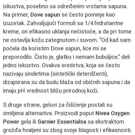
iskustva, posebno sa određenim vrstama sapuna.
Na primer,
Dove sapun
se često pominje kao
izuzetak. Zahvaljujući formuli sa 1/4 hidratantne
kreme, on efikasno uklanja nečistoće, a da pri tome
ne ostavlja kožu zategnutom i suvom. "Od kad sam
počela da koristim Dove sapun, lice mi se
preporodilo. Čisto je, glatko i nemam bubuljice," deli
jedno iskustvo. Ovakva sredstva, koja se često
nazivaju sindetima (sintetički deterdženti),
dizajnirana su da budu blaža od običnih sapuna i da
imaju pH vrednost bližu prirodnoj koži.
S druge strane, gelovi za čišćenje postali su
omiljena alternativa. Proizvodi poput
Nivea Oxygen
Power
gela ili
Garnier Essentialsa
sa ekstraktom
grožđa hvaljeni su zbog svoje blagosti i efikasnosti.