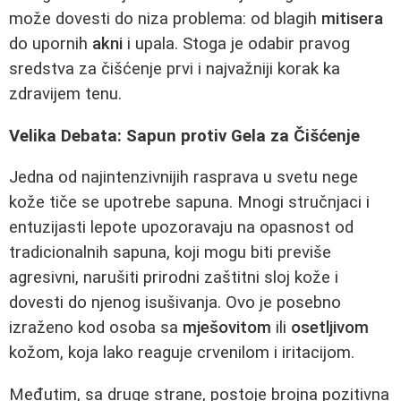
može dovesti do niza problema: od blagih
mitisera
do upornih
akni
i upala. Stoga je odabir pravog
sredstva za čišćenje prvi i najvažniji korak ka
zdravijem tenu.
Velika Debata: Sapun protiv Gela za Čišćenje
Jedna od najintenzivnijih rasprava u svetu nege
kože tiče se upotrebe sapuna. Mnogi stručnjaci i
entuzijasti lepote upozoravaju na opasnost od
tradicionalnih sapuna, koji mogu biti previše
agresivni, narušiti prirodni zaštitni sloj kože i
dovesti do njenog isušivanja. Ovo je posebno
izraženo kod osoba sa
mješovitom
ili
osetljivom
kožom, koja lako reaguje crvenilom i iritacijom.
Međutim, sa druge strane, postoje brojna pozitivna