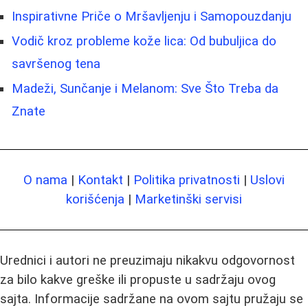
Inspirativne Priče o Mršavljenju i Samopouzdanju
Vodič kroz probleme kože lica: Od bubuljica do
savršenog tena
Madeži, Sunčanje i Melanom: Sve Što Treba da
Znate
O nama
|
Kontakt
|
Politika privatnosti
|
Uslovi
korišćenja
|
Marketinški servisi
Urednici i autori ne preuzimaju nikakvu odgovornost
za bilo kakve greške ili propuste u sadržaju ovog
sajta. Informacije sadržane na ovom sajtu pružaju se