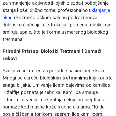
za smanjenje aktivnosti lojnih žlezda i poboljšanje
stanja kože. Slično tome, profesionalno
uklanjanje
akni
u kozmetološkom salonu podrazumeva
dubinsko čišćenje, ekstrakciju i primenu maski koje
smiruju upale, što je forma usmerenog biološkog
tretmana.
Prirodni Pristup: Biološki Tretmani i Domaći
Lekovi
Sve je veći interes za prirodne načine nege kože.
Mnogi se okreću
biološkim tretmanima
koji koriste
snagu biljaka. Umivanje licem čajevima od kamilice
ili žalfije poznata je tehnika. Kamilica smiruje
iritaciju i crvenilo, dok žalfija deluje antiseptično i
pomaže kod masne kože sklone aknama. "Kada
posle čišćenja tonikom isperem lice kamilicom,