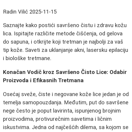
Radin Vilić
2025-11-15
Saznajte kako postići savršeno čistu i zdravu kožu
lica. Ispitajte različite metode čišćenja, od gelova
do sapuna, i otkrijte koji tretman je najbolji za vaš
tip kože. Saveti za uklanjanje akni, lasersku epilaciju
i biološke tretmane.
Konačan Vodič kroz Savršeno Čisto Lice: Odabir
Proizvoda i Efikasnih Tretmana
Osećaj sveže, čiste i negovane kože lice jedan je od
temelja samopouzdanja. Međutim, put do savršene
nege često je poput lavirinta, ispunjenog brojnim
proizvodima, protivurečnim savetima i ličnim
iskustvima. Jedna od najčešćih dilema, sa kojom se