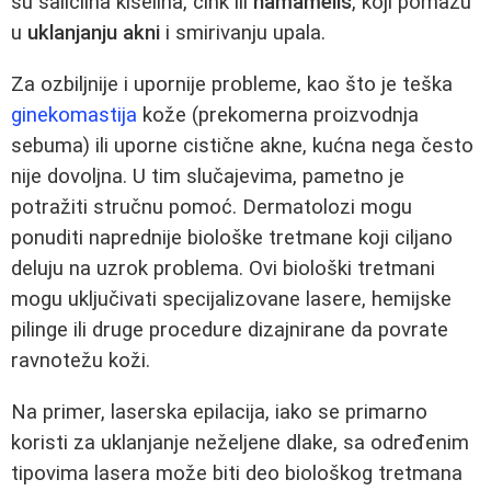
su salicilna kiselina, cink ili
hamamelis
, koji pomažu
u
uklanjanju akni
i smirivanju upala.
Za ozbiljnije i upornije probleme, kao što je teška
ginekomastija
kože (prekomerna proizvodnja
sebuma) ili uporne cistične akne, kućna nega često
nije dovoljna. U tim slučajevima, pametno je
potražiti stručnu pomoć. Dermatolozi mogu
ponuditi naprednije biološke tretmane koji ciljano
deluju na uzrok problema. Ovi biološki tretmani
mogu uključivati specijalizovane lasere, hemijske
pilinge ili druge procedure dizajnirane da povrate
ravnotežu koži.
Na primer, laserska epilacija, iako se primarno
koristi za uklanjanje neželjene dlake, sa određenim
tipovima lasera može biti deo biološkog tretmana