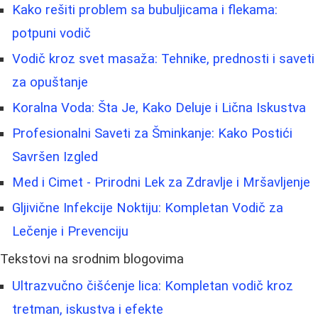
Kako rešiti problem sa bubuljicama i flekama:
potpuni vodič
Vodič kroz svet masaža: Tehnike, prednosti i saveti
za opuštanje
Koralna Voda: Šta Je, Kako Deluje i Lična Iskustva
Profesionalni Saveti za Šminkanje: Kako Postići
Savršen Izgled
Med i Cimet - Prirodni Lek za Zdravlje i Mršavljenje
Gljivične Infekcije Noktiju: Kompletan Vodič za
Lečenje i Prevenciju
Tekstovi na srodnim blogovima
Ultrazvučno čišćenje lica: Kompletan vodič kroz
tretman, iskustva i efekte