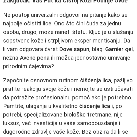
Zaključak: Vaš Put ka Čistoj Koži Počinje Ovde
Ne postoji univerzalni odgovor na pitanje kako se
najbolje očistiti lice. Ono što čini čuda za jednu
osobu, drugoj može naneti štetu. Ključ je u slušanju
sopstvene kože i strpljivom eksperimentisanju. Da
li vam odgovara čvrst
Dove sapun
, blagi
Garnier gel
,
nežna
Avene pena
ili možda jednostavno umivanje
prirodnim čajevima?
Započnite osnovnom rutinom
čišćenja lica
, pažljivo
pratite reakciju svoje kože i nemojte se ustručavati
da potražite profesionalnu pomoć ako je potrebno.
Pamtite, ulaganje u kvalitetno
čišćenje lica
i, po
potrebi, specijalizovane
biološke tretmane
, nije
luksuz, već investicija u vaše samopouzdanje i
dugoročno zdravlje vaše kože. Bez obzira da li se