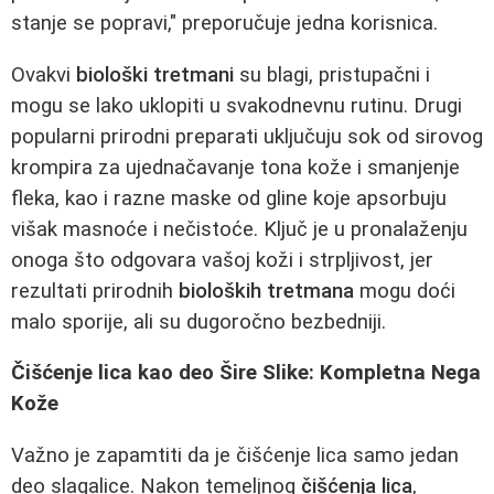
stanje se popravi," preporučuje jedna korisnica.
Ovakvi
biološki tretmani
su blagi, pristupačni i
mogu se lako uklopiti u svakodnevnu rutinu. Drugi
popularni prirodni preparati uključuju sok od sirovog
krompira za ujednačavanje tona kože i smanjenje
fleka, kao i razne maske od gline koje apsorbuju
višak masnoće i nečistoće. Ključ je u pronalaženju
onoga što odgovara vašoj koži i strpljivost, jer
rezultati prirodnih
bioloških tretmana
mogu doći
malo sporije, ali su dugoročno bezbedniji.
Čišćenje lica kao deo Šire Slike: Kompletna Nega
Kože
Važno je zapamtiti da je čišćenje lica samo jedan
deo slagalice. Nakon temeljnog
čišćenja lica
,