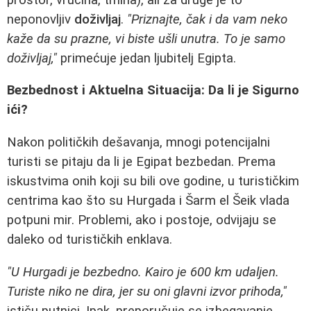
neponovljiv
doživljaj
.
"Priznajte, čak i da vam neko
kaže da su prazne, vi biste ušli unutra. To je samo
doživljaj,"
primećuje jedan ljubitelj Egipta.
Bezbednost i Aktuelna Situacija: Da li je Sigurno
ići?
Nakon političkih dešavanja, mnogi potencijalni
turisti se pitaju da li je Egipat bezbedan. Prema
iskustvima onih koji su bili ove godine, u turističkim
centrima kao što su Hurgada i Šarm el Šeik vlada
potpuni mir. Problemi, ako i postoje, odvijaju se
daleko od turističkih enklava.
"U Hurgadi je bezbedno. Kairo je 600 km udaljen.
Turiste niko ne dira, jer su oni glavni izvor prihoda,"
ističu putnici. Ipak, preporučuje se izbegavanje