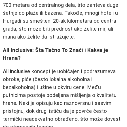
700 metara od centralnog dela, što zahteva duge
šetnje do plaže ili bazena. Takođe, mnogi hoteli u
Hurgadi su smešteni 20-ak kilometara od centra
grada, što može biti prednost ako želite mir, ali
mana ako želite da istražujete.
All Inclusive: Šta Tačno To Znači i Kakva je
Hrana?
All inclusive
koncept je uobičajen i podrazumeva
obroke, piće (često lokalna alkoholna i
bezalkoholna) i užine u okviru cene. Među
putnicima postoje podeljena mišljenja o kvalitetu
hrane. Neki je opisuju kao raznovrsnu i sasvim
pristojnu, dok drugi ističu da je povrće često
termički neadekvatno obrađeno, što može dovesti
do stomačnih tegoba.