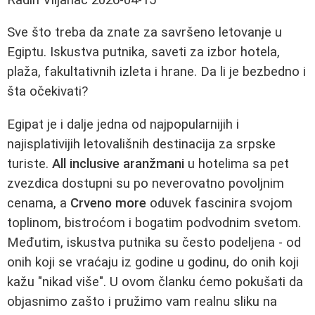
Sve što treba da znate za savršeno letovanje u
Egiptu. Iskustva putnika, saveti za izbor hotela,
plaža, fakultativnih izleta i hrane. Da li je bezbedno i
šta očekivati?
Egipat je i dalje jedna od najpopularnijih i
najisplativijih letovališnih destinacija za srpske
turiste.
All inclusive aranžmani
u hotelima sa pet
zvezdica dostupni su po neverovatno povoljnim
cenama, a
Crveno more
oduvek fascinira svojom
toplinom, bistroćom i bogatim podvodnim svetom.
Međutim, iskustva putnika su često podeljena - od
onih koji se vraćaju iz godine u godinu, do onih koji
kažu "nikad više". U ovom članku ćemo pokušati da
objasnimo zašto i pružimo vam realnu sliku na