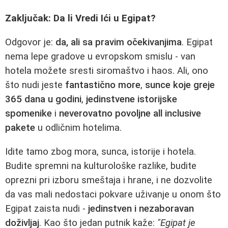
Zaključak: Da li Vredi Ići u Egipat?
Odgovor je:
da, ali sa pravim očekivanjima
. Egipat
nema lepe gradove u evropskom smislu - van
hotela možete sresti siromaštvo i haos. Ali, ono
što nudi jeste
fantastično more
,
sunce koje greje
365 dana u godini
,
jedinstvene istorijske
spomenike
i
neverovatno povoljne all inclusive
pakete
u odličnim hotelima.
Idite tamo zbog mora, sunca, istorije i hotela.
Budite spremni na kulturološke razlike, budite
oprezni pri izboru smeštaja i hrane, i ne dozvolite
da vas mali nedostaci pokvare uživanje u onom što
Egipat zaista nudi -
jedinstven i nezaboravan
doživljaj
. Kao što jedan putnik kaže:
"Egipat je