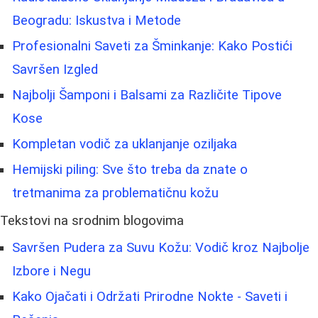
Beogradu: Iskustva i Metode
Profesionalni Saveti za Šminkanje: Kako Postići
Savršen Izgled
Najbolji Šamponi i Balsami za Različite Tipove
Kose
Kompletan vodič za uklanjanje oziljaka
Hemijski piling: Sve što treba da znate o
tretmanima za problematičnu kožu
Tekstovi na srodnim blogovima
Savršen Pudera za Suvu Kožu: Vodič kroz Najbolje
Izbore i Negu
Kako Ojačati i Održati Prirodne Nokte - Saveti i