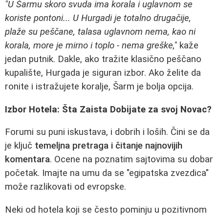
"U Šarmu skoro svuda ima korala i uglavnom se
koriste pontoni... U Hurgadi je totalno drugačije,
plaže su peščane, talasa uglavnom nema, kao ni
korala, more je mirno i toplo - nema greške,"
kaže
jedan putnik. Dakle, ako tražite klasično peščano
kupalište, Hurgada je siguran izbor. Ako želite da
ronite i istražujete koralje, Šarm je bolja opcija.
Izbor Hotela: Šta Zaista Dobijate za svoj Novac?
Forumi su puni iskustava, i dobrih i loših. Čini se da
je ključ
temeljna pretraga i čitanje najnovijih
komentara
. Ocene na poznatim sajtovima su dobar
početak. Imajte na umu da se "egipatska zvezdica"
može razlikovati od evropske.
Neki od hotela koji se često pominju u pozitivnom