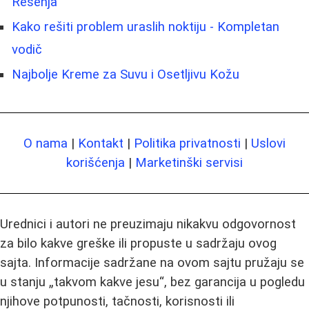
Rešenja
Kako rešiti problem uraslih noktiju - Kompletan
vodič
Najbolje Kreme za Suvu i Osetljivu Kožu
O nama
|
Kontakt
|
Politika privatnosti
|
Uslovi
korišćenja
|
Marketinški servisi
Urednici i autori ne preuzimaju nikakvu odgovornost
za bilo kakve greške ili propuste u sadržaju ovog
sajta. Informacije sadržane na ovom sajtu pružaju se
u stanju „takvom kakve jesu“, bez garancija u pogledu
njihove potpunosti, tačnosti, korisnosti ili