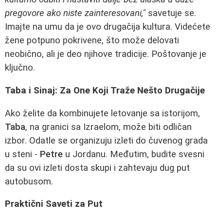
pregovore ako niste zainteresovani,"
savetuje se.
Imajte na umu da je ovo drugačija kultura. Videćete
žene potpuno pokrivene, što može delovati
neobično, ali je deo njihove tradicije. Poštovanje je
ključno.
Taba i Sinaj: Za One Koji Traže Nešto Drugačije
Ako želite da kombinujete letovanje sa istorijom,
Taba
, na granici sa Izraelom, može biti odličan
izbor. Odatle se organizuju izleti do čuvenog grada
u steni -
Petre
u Jordanu. Međutim, budite svesni
da su ovi izleti dosta skupi i zahtevaju dug put
autobusom.
Praktični Saveti za Put