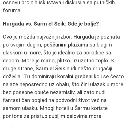
osnovu brojnih iskustava i diskusija sa putničkih
foruma.
Hurgada vs. Šarm el Šeik: Gde je bolje?
Ovo je možda najvažniji izbor.
Hurgada
je poznata
po svojim dugim,
peščanim plažama
sa blagim
ulaskom u more, što je idealno za porodice sa
decom. More je mirno, plitko i izuzetno toplo. S
druge strane,
Šarm el Šeik
nudi nešto drugačiji
doživljaj. Tu dominiraju
koralni grebeni
koji se često
nalaze neposredno uz obalu, što čini ulazak u more
bez posebne obuče nezamisliv, ali zato nudi
fantastičan pogled na podvodni život već na
samom ulasku. Mnogi hoteli u Šarmu koriste
pontone za pristup dubljim delovima mora.