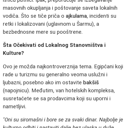
masovnih okupljanja i poštovanje saveta lokalnih
vodiča. Što se tiče priča o
ajkulama
, incidenti su
retki i lokalizovani (uglavnom u Šarmu), a
bezbednosne mere su pooštrene.
Šta Očekivati od Lokalnog Stanovništva i
Kulture?
Ovo je možda najkontroverznija tema. Egipćani koji
rade u turizmu su generalno veoma uslužni i
ljubazni, posebno ako im ostavite
bakšiš
(napojnicu). Međutim, van hotelskih kompleksa,
susretaćete se sa prodavcima koji su uporni i
nametljivi.
"Oni su siromašni i bore se za svaki dinar. Najbolje je
kulturno odbiti i nastaviti dalje bez ulaska u duže