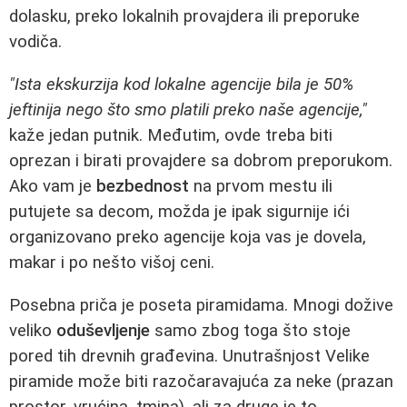
dolasku, preko lokalnih provajdera ili preporuke
vodiča.
"Ista ekskurzija kod lokalne agencije bila je 50%
jeftinija nego što smo platili preko naše agencije,"
kaže jedan putnik. Međutim, ovde treba biti
oprezan i birati provajdere sa dobrom preporukom.
Ako vam je
bezbednost
na prvom mestu ili
putujete sa decom, možda je ipak sigurnije ići
organizovano preko agencije koja vas je dovela,
makar i po nešto višoj ceni.
Posebna priča je poseta piramidama. Mnogi dožive
veliko
oduševljenje
samo zbog toga što stoje
pored tih drevnih građevina. Unutrašnjost Velike
piramide može biti razočaravajuća za neke (prazan
prostor, vrućina, tmina), ali za druge je to