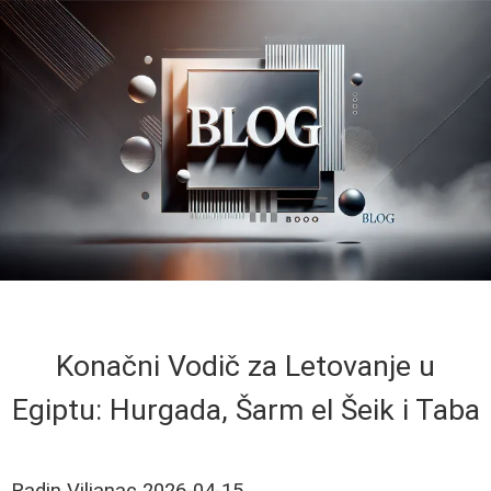
Konačni Vodič za Letovanje u
Egiptu: Hurgada, Šarm el Šeik i Taba
Radin Viljanac
2026-04-15