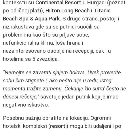
kontekstu su
Continental Resort
u Hurgadi (poznat
po odličnoj plaži),
Hilton Long Beach
i
Titanic
Beach Spa & Aqua Park
. S druge strane, postoji i
niz iskustava gde su se putnici suočili sa
problemima kao što su prljave sobe,
nefunkcionalna klima, loša hrana i
nezainteresovano osoblje na recepciji, čak i u
hotelima sa 5 zvezdica.
"Nemojte se zavarati sjajem holova. Uvek proverite
sobu čim stignete i, ako nešto nije u redu, istog
momenta tražite zamenu. Čekanje 'do sutra' često ne
donesi rešenje,"
savetuje jedan putnik koji je imao
negativno iskustvo.
Posebnu pažnju obratite na lokaciju. Ogromni
hotelski kompleksi (
resorti
) mogu biti udaljeni i po