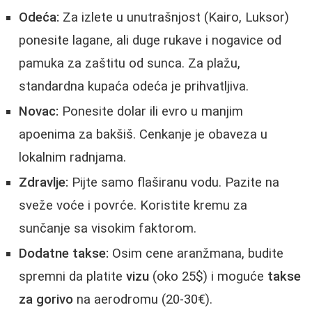
Odeća:
Za izlete u unutrašnjost (Kairo, Luksor)
ponesite lagane, ali duge rukave i nogavice od
pamuka za zaštitu od sunca. Za plažu,
standardna kupaća odeća je prihvatljiva.
Novac:
Ponesite dolar ili evro u manjim
apoenima za bakšiš. Cenkanje je obaveza u
lokalnim radnjama.
Zdravlje:
Pijte samo flaširanu vodu. Pazite na
sveže voće i povrće. Koristite kremu za
sunčanje sa visokim faktorom.
Dodatne takse:
Osim cene aranžmana, budite
spremni da platite
vizu
(oko 25$) i moguće
takse
za gorivo
na aerodromu (20-30€).