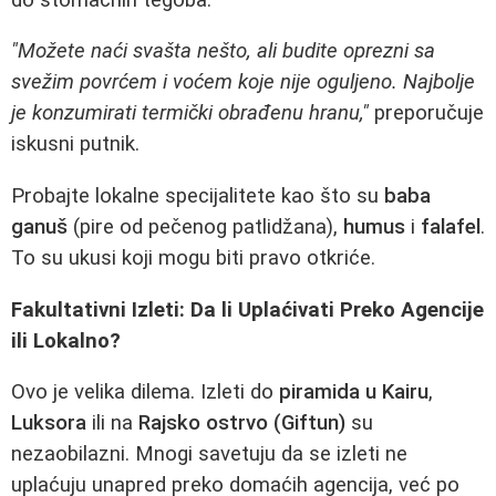
"Možete naći svašta nešto, ali budite oprezni sa
svežim povrćem i voćem koje nije oguljeno. Najbolje
je konzumirati termički obrađenu hranu,"
preporučuje
iskusni putnik.
Probajte lokalne specijalitete kao što su
baba
ganuš
(pire od pečenog patlidžana),
humus
i
falafel
.
To su ukusi koji mogu biti pravo otkriće.
Fakultativni Izleti: Da li Uplaćivati Preko Agencije
ili Lokalno?
Ovo je velika dilema. Izleti do
piramida u Kairu
,
Luksora
ili na
Rajsko ostrvo (Giftun)
su
nezaobilazni. Mnogi savetuju da se izleti ne
uplaćuju unapred preko domaćih agencija, već po