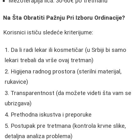
Mezoterapija lica: 30-60€ po tretmanu
Na Šta Obratiti Pažnju Pri Izboru Ordinacije?
Korisnici ističu sledeće kriterijume:
Da li radi lekar ili kosmetičar (u Srbiji bi samo
lekari trebali da vrše ovaj tretman)
Higijena radnog prostora (sterilni materijal,
rukavice)
Transparentnost (da možete videti šta vam se
ubrizgava)
Prethodna iskustva i preporuke
Postupak pre tretmana (kontrola krvne slike,
detaljna analiza problema)