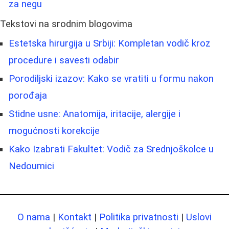
za negu
Tekstovi na srodnim blogovima
Estetska hirurgija u Srbiji: Kompletan vodič kroz
procedure i savesti odabir
Porodiljski izazov: Kako se vratiti u formu nakon
porođaja
Stidne usne: Anatomija, iritacije, alergije i
mogućnosti korekcije
Kako Izabrati Fakultet: Vodič za Srednjoškolce u
Nedoumici
O nama
|
Kontakt
|
Politika privatnosti
|
Uslovi