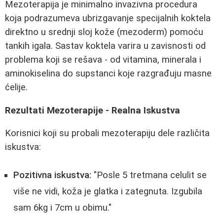
Mezoterapija je minimalno invazivna procedura
koja podrazumeva ubrizgavanje specijalnih koktela
direktno u srednji sloj kože (mezoderm) pomoću
tankih igala. Sastav koktela varira u zavisnosti od
problema koji se rešava - od vitamina, minerala i
aminokiselina do supstanci koje razgrađuju masne
ćelije.
Rezultati Mezoterapije - Realna Iskustva
Korisnici koji su probali mezoterapiju dele različita
iskustva:
Pozitivna iskustva:
"Posle 5 tretmana celulit se
više ne vidi, koža je glatka i zategnuta. Izgubila
sam 6kg i 7cm u obimu."