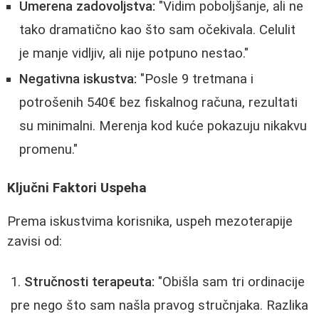
Umerena zadovoljstva:
"Vidim poboljšanje, ali ne
tako dramatično kao što sam očekivala. Celulit
je manje vidljiv, ali nije potpuno nestao."
Negativna iskustva:
"Posle 9 tretmana i
potrošenih 540€ bez fiskalnog računa, rezultati
su minimalni. Merenja kod kuće pokazuju nikakvu
promenu."
Ključni Faktori Uspeha
Prema iskustvima korisnika, uspeh mezoterapije
zavisi od:
Stručnosti terapeuta:
"Obišla sam tri ordinacije
pre nego što sam našla pravog stručnjaka. Razlika