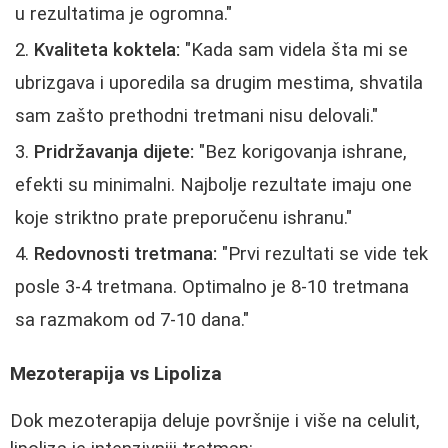
u rezultatima je ogromna."
Kvaliteta koktela:
"Kada sam videla šta mi se
ubrizgava i uporedila sa drugim mestima, shvatila
sam zašto prethodni tretmani nisu delovali."
Pridržavanja dijete:
"Bez korigovanja ishrane,
efekti su minimalni. Najbolje rezultate imaju one
koje striktno prate preporučenu ishranu."
Redovnosti tretmana:
"Prvi rezultati se vide tek
posle 3-4 tretmana. Optimalno je 8-10 tretmana
sa razmakom od 7-10 dana."
Mezoterapija vs Lipoliza
Dok mezoterapija deluje površnije i više na celulit,