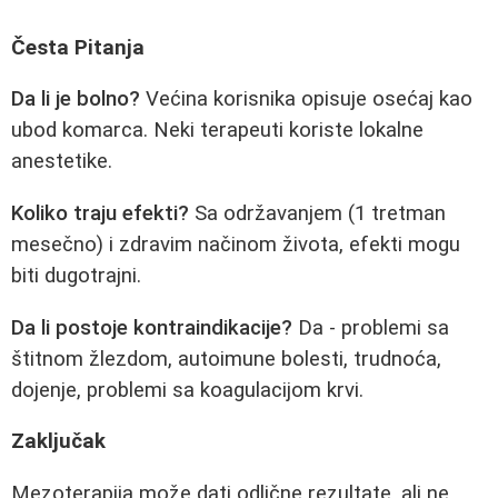
Česta Pitanja
Da li je bolno?
Većina korisnika opisuje osećaj kao
ubod komarca. Neki terapeuti koriste lokalne
anestetike.
Koliko traju efekti?
Sa održavanjem (1 tretman
mesečno) i zdravim načinom života, efekti mogu
biti dugotrajni.
Da li postoje kontraindikacije?
Da - problemi sa
štitnom žlezdom, autoimune bolesti, trudnoća,
dojenje, problemi sa koagulacijom krvi.
Zaključak
Mezoterapija može dati odlične rezultate, ali ne