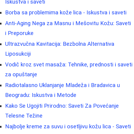
Iskustva i saveti
Borba sa problemima kože lica - Iskustva i saveti
Anti-Aging Nega za Masnu i Mešovitu Kožu: Saveti
i Preporuke
Ultrazvučna Kavitacija: Bezbolna Alternativa
Liposukciji
Vodič kroz svet masaža: Tehnike, prednosti i saveti
za opuštanje
Radiotalasno Uklanjanje Mladeža i Bradavica u
Beogradu: Iskustva i Metode
Kako Se Ugojiti Prirodno: Saveti Za Povećanje
Telesne Težine
Najbolje kreme za suvu i osetljivu kožu lica - Saveti