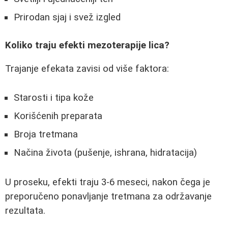
Prirodan sjaj i svež izgled
Koliko traju efekti mezoterapije lica?
Trajanje efekata zavisi od više faktora:
Starosti i tipa kože
Korišćenih preparata
Broja tretmana
Načina života (pušenje, ishrana, hidratacija)
U proseku, efekti traju 3-6 meseci, nakon čega je
preporučeno ponavljanje tretmana za održavanje
rezultata.