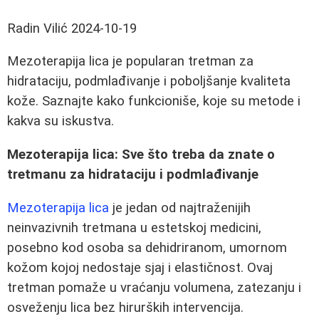
Radin Vilić
2024-10-19
Mezoterapija lica je popularan tretman za
hidrataciju, podmlađivanje i poboljšanje kvaliteta
kože. Saznajte kako funkcioniše, koje su metode i
kakva su iskustva.
Mezoterapija lica: Sve što treba da znate o
tretmanu za hidrataciju i podmlađivanje
Mezoterapija lica
je jedan od najtraženijih
neinvazivnih tretmana u estetskoj medicini,
posebno kod osoba sa dehidriranom, umornom
kožom kojoj nedostaje sjaj i elastičnost. Ovaj
tretman pomaže u vraćanju volumena, zatezanju i
osveženju lica bez hirurških intervencija.