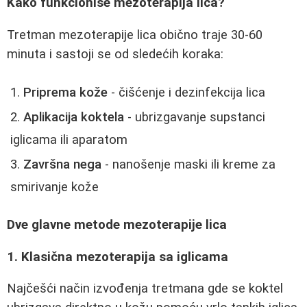
Kako funkcioniše mezoterapija lica?
Tretman mezoterapije lica obično traje 30-60
minuta i sastoji se od sledećih koraka:
Priprema kože
- čišćenje i dezinfekcija lica
Aplikacija koktela
- ubrizgavanje supstanci
iglicama ili aparatom
Završna nega
- nanošenje maski ili kreme za
smirivanje kože
Dve glavne metode mezoterapije lica
1. Klasična mezoterapija sa iglicama
Najčešći način izvođenja tretmana gde se koktel