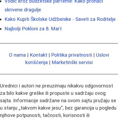
Vodič kroz budžetske parfeme: Kako pronaći
skrivene dragulje
Kako Kupiti Školske Udžbenike - Saveti za Roditelje
Najbolji Pokloni za 8. Mart
O nama
|
Kontakt
|
Politika privatnosti
|
Uslovi
korišćenja
|
Marketinški servisi
Urednici i autori ne preuzimaju nikakvu odgovornost
za bilo kakve greške ili propuste u sadržaju ovog
sajta. Informacije sadržane na ovom sajtu pružaju se
u stanju „takvom kakve jesu“, bez garancija u pogledu
njihove potpunosti, tačnosti, korisnosti ili