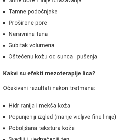
Sitne bore i linije izražavanja
Tamne podočnjake
Proširene pore
Neravnine tena
Gubitak volumena
Oštećenu kožu od sunca i pušenja
Kakvi su efekti mezoterapije lica?
Očekivani rezultati nakon tretmana:
Hidriranija i mekša koža
Popunjeniji izgled (manje vidljive fine linije)
Poboljšana tekstura kože
Svetliji i ujednačeniji ten