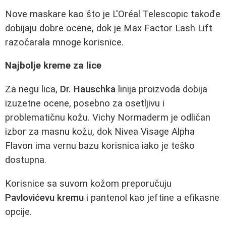
Nove maskare kao što je L'Oréal Telescopic takođe
dobijaju dobre ocene, dok je Max Factor Lash Lift
razočarala mnoge korisnice.
Najbolje kreme za lice
Za negu lica,
Dr. Hauschka
linija proizvoda dobija
izuzetne ocene, posebno za osetljivu i
problematičnu kožu. Vichy Normaderm je odličan
izbor za masnu kožu, dok Nivea Visage Alpha
Flavon ima vernu bazu korisnica iako je teško
dostupna.
Korisnice sa suvom kožom preporučuju
Pavlovićevu kremu
i pantenol kao jeftine a efikasne
opcije.