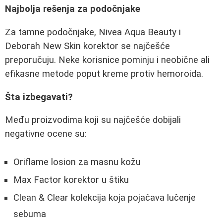
Najbolja rešenja za podočnjake
Za tamne podočnjake, Nivea Aqua Beauty i
Deborah New Skin korektor se najčešće
preporučuju. Neke korisnice pominju i neobične ali
efikasne metode poput kreme protiv hemoroida.
Šta izbegavati?
Među proizvodima koji su najčešće dobijali
negativne ocene su:
Oriflame losion za masnu kožu
Max Factor korektor u štiku
Clean & Clear kolekcija koja pojačava lučenje
sebuma