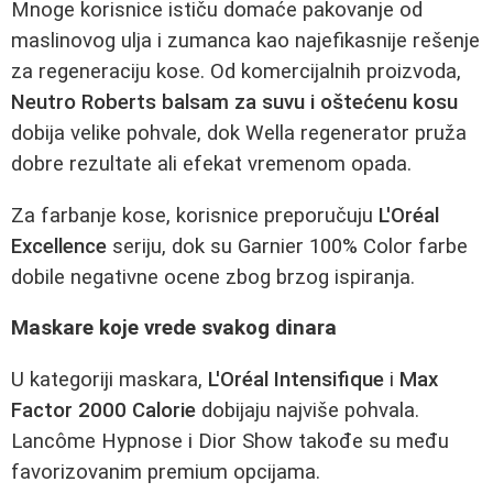
Mnoge korisnice ističu domaće pakovanje od
maslinovog ulja i zumanca kao najefikasnije rešenje
za regeneraciju kose. Od komercijalnih proizvoda,
Neutro Roberts balsam za suvu i oštećenu kosu
dobija velike pohvale, dok Wella regenerator pruža
dobre rezultate ali efekat vremenom opada.
Za farbanje kose, korisnice preporučuju
L'Oréal
Excellence
seriju, dok su Garnier 100% Color farbe
dobile negativne ocene zbog brzog ispiranja.
Maskare koje vrede svakog dinara
U kategoriji maskara,
L'Oréal Intensifique
i
Max
Factor 2000 Calorie
dobijaju najviše pohvala.
Lancôme Hypnose i Dior Show takođe su među
favorizovanim premium opcijama.