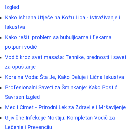
Izgled
Kako Ishrana Utječe na Kožu Lica - Istraživanje i
Iskustva
Kako rešiti problem sa bubuljicama i flekama:
potpuni vodič
Vodič kroz svet masaža: Tehnike, prednosti i saveti
za opuštanje
Koralna Voda: Šta Je, Kako Deluje i Lična Iskustva
Profesionalni Saveti za Šminkanje: Kako Postići
Savršen Izgled
Med i Cimet - Prirodni Lek za Zdravlje i Mršavljenje
Gljivične Infekcije Noktiju: Kompletan Vodič za
Lečenje i Prevenciju