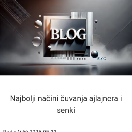
Najbolji načini čuvanja ajlajnera i
senki
Radin Vilić
2025-05-11