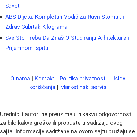
Saveti
ABS Dijeta: Kompletan Vodič za Ravn Stomak i
Zdrav Gubitak Kilograma
Sve Što Treba Da Znaš O Studiranju Arhitekture i
Prijemnom Ispitu
O nama
|
Kontakt
|
Politika privatnosti
|
Uslovi
korišćenja
|
Marketinški servisi
Urednici i autori ne preuzimaju nikakvu odgovornost
za bilo kakve greške ili propuste u sadržaju ovog
sajta. Informacije sadržane na ovom sajtu pružaju se