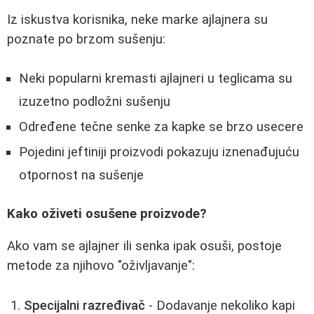
Iz iskustva korisnika, neke marke ajlajnera su
poznate po brzom sušenju:
Neki popularni kremasti ajlajneri u teglicama su
izuzetno podložni sušenju
Određene tečne senke za kapke se brzo usecere
Pojedini jeftiniji proizvodi pokazuju iznenađujuću
otpornost na sušenje
Kako oživeti osušene proizvode?
Ako vam se ajlajner ili senka ipak osuši, postoje
metode za njihovo "oživljavanje":
Specijalni razređivač
- Dodavanje nekoliko kapi