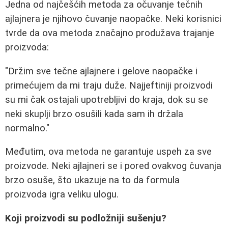
Jedna od najčešćih metoda za očuvanje tečnih
ajlajnera je njihovo čuvanje naopačke. Neki korisnici
tvrde da ova metoda značajno produžava trajanje
proizvoda:
"Držim sve tečne ajlajnere i gelove naopačke i
primećujem da mi traju duže. Najjeftiniji proizvodi
su mi čak ostajali upotrebljivi do kraja, dok su se
neki skuplji brzo osušili kada sam ih držala
normalno."
Međutim, ova metoda ne garantuje uspeh za sve
proizvode. Neki ajlajneri se i pored ovakvog čuvanja
brzo osuše, što ukazuje na to da formula
proizvoda igra veliku ulogu.
Koji proizvodi su podložniji sušenju?