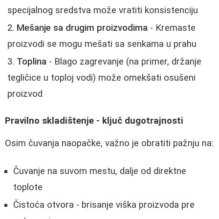
specijalnog sredstva može vratiti konsistenciju
Mešanje sa drugim proizvodima
- Kremaste
proizvodi se mogu mešati sa senkama u prahu
Toplina
- Blago zagrevanje (na primer, držanje
tegličice u toploj vodi) može omekšati osušeni
proizvod
Pravilno skladištenje - ključ dugotrajnosti
Osim čuvanja naopačke, važno je obratiti pažnju na:
Čuvanje na suvom mestu, dalje od direktne
toplote
Čistoća otvora - brisanje viška proizvoda pre