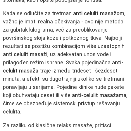
Kada se odlučite za tretman
anti celulit masažom
,
važno je imati realna očekivanja - ovo nije metoda
za gubitak kilograma, već za preoblikovanje
površinskog sloja kože i potkožnog tkiva. Najbolji
rezultati se postižu kombinacijom više uzastopnih
anti celulit masaži
, uz adekvatan unos vode i
prilagođen režim ishrane. Svaka pojedinačna
anti-
celulit masaža
traje između trideset i šezdeset
minuta, a efekti su dugotrajniji ukoliko se tretmani
ponavljaju u serijama. Pojedine klinike nude pakete
koji obuhvataju deset ili više
anti-celulit masažama
,
čime se obezbeđuje sistemski pristup rešavanju
celulita.
Za razliku od klasične relaks masaže, pritisci