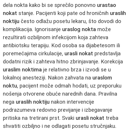
dela nokta kako bi se sprečilo ponovno
urastao
nokat
stanje. Pacijenti koji pate od hroničnih
uraslih
noktiju
često odlažu posetu lekaru, što dovodi do
komplikacija. Ignorisanje
uraslog nokta
može
rezultirati ozbiljnom infekcijom koja zahteva
antibiotsku terapiju. Kod osoba sa dijabetesom ili
poremećajima cirkulacije,
urasli nokat
predstavlja
dodatni rizik i zahteva hitno zbrinjavanje. Korekcija
uraslim noktima
je relativno brza i izvodi se u
lokalnoj anesteziji. Nakon zahvata na
uraslom
noktu
, pacijent može odmah hodati, uz preporuku
nošenja otvorene obuće narednih dana. Pravilna
nega
uraslih noktiju
nakon intervencije
podrazumeva redovno previjanje i izbegavanje
pritiska na tretirani prst. Svaki
urasli nokat
treba
shvatiti ozbiljno i ne odlagati posetu stručnjaku.