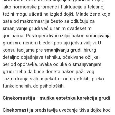
iako hormonske promene i fluktuacije u telesnoj
težini mogu uticati na izgled dojki. Mlade žene koje
pate od makromastije često se odlučuju za
smanjivanje grudi
već u ranim dvadesetim
godinama. Postoperativni ožiljci nakon
smanjivanja
grudi
vremenom blede i postaju jedva vidljivi. U
konsultacijama pre
smanjivanju grudi
, hirurg
detaljno objašnjava tehniku, očekivane ožiljke i
period oporavka. Svaka odluka o
smanjivanjem
grudi
treba da bude doneta nakon pažljivog
razmatranja svih aspekata - od estetskih, preko
funkcionalnih, do psiholoških.
Ginekomastija - muška estetska korekcija grudi
Ginekomastija
predstavlja uvećanje tkiva dojke kod