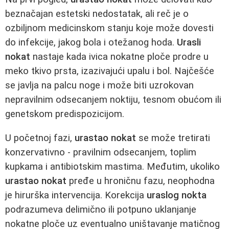
beznačajan estetski nedostatak, ali reč je o
ozbiljnom medicinskom stanju koje može dovesti
do infekcije, jakog bola i otežanog hoda.
Urasli
nokat
nastaje kada ivica nokatne ploče prodre u
meko tkivo prsta, izazivajući upalu i bol. Najčešće
se javlja na palcu noge i može biti uzrokovan
nepravilnim odsecanjem noktiju, tesnom obućom ili
genetskom predispozicijom.
U početnoj fazi,
urastao nokat
se može tretirati
konzervativno - pravilnim odsecanjem, toplim
kupkama i antibiotskim mastima. Međutim, ukoliko
urastao nokat
pređe u hroničnu fazu, neophodna
je hirurška intervencija. Korekcija
uraslog nokta
podrazumeva delimično ili potpuno uklanjanje
nokatne ploče uz eventualno uništavanje matičnog