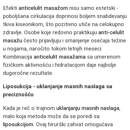
Efekti
anticelulit masažom
nisu samo estetski -
poboljšana cirkulacija doprinosi boljem snabdevanju
tkiva kiseonikom, što pozitivno utiče na celokupno
zdravlje. Osobe koje redovno praktikuju
anti-celulit
masažu
često prijavljuju i smanjenje osećaja težine
u nogama, naročito tokom letnjih meseci.
Kombinacija
anticelulit masažama
sa umerenom
fizičkom aktivnošću i hidratacijom daje najbolje
dugoročne rezultate.
Liposukcija - uklanjanje masnih naslaga sa
preciznošću
Kada je reč o trajnom
uklanjanju masnih naslaga
,
malo koja metoda može da se poredi sa
liposukcijom
. Ovaj hirurški zahvat omogućava