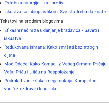
Estetska hirurgija - za i protiv
Iskustva sa labioplastikom: Sve što treba da znate
Tekstovi na srodnim blogovima
Efikasni načini za uklanjanje bradavica - Saveti i
iskustva
Redukovana ishrana: Kako smršati bez strogih
dijeta
Moć Odeće: Kako Komadi iz Vašeg Ormara Pričaju
Vašu Priču i Utiču na Raspoloženje
Podmlađivanje šaka i nega noktiju: Kompletan
vodič za zdrave i lepe ruke