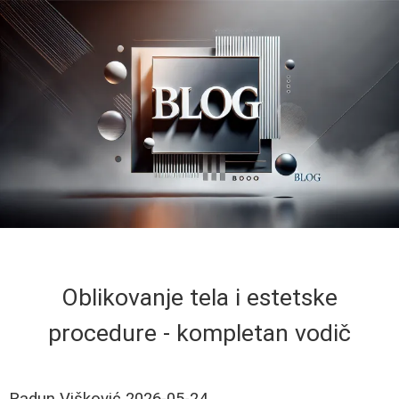
Oblikovanje tela i estetske
procedure - kompletan vodič
Radun Višković
2026-05-24