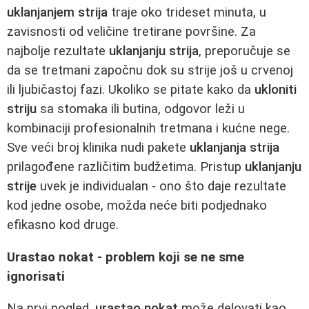
uklanjanjem strija
traje oko trideset minuta, u
zavisnosti od veličine tretirane površine. Za
najbolje rezultate
uklanjanju strija
, preporučuje se
da se tretmani započnu dok su strije još u crvenoj
ili ljubičastoj fazi. Ukoliko se pitate kako da
ukloniti
striju
sa stomaka ili butina, odgovor leži u
kombinaciji profesionalnih tretmana i kućne nege.
Sve veći broj klinika nudi pakete
uklanjanja strija
prilagođene različitim budžetima. Pristup
uklanjanju
strije
uvek je individualan - ono što daje rezultate
kod jedne osobe, možda neće biti podjednako
efikasno kod druge.
Urastao nokat - problem koji se ne sme
ignorisati
Na prvi pogled,
urastao nokat
može delovati kao