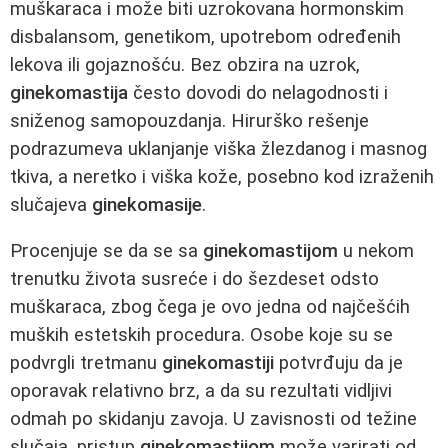
muškaraca i može biti uzrokovana hormonskim
disbalansom, genetikom, upotrebom određenih
lekova ili gojaznošću. Bez obzira na uzrok,
ginekomastija
često dovodi do nelagodnosti i
sniženog samopouzdanja. Hirurško rešenje
podrazumeva uklanjanje viška žlezdanog i masnog
tkiva, a neretko i viška kože, posebno kod izraženih
slučajeva
ginekomasije
.
Procenjuje se da se sa
ginekomastijom
u nekom
trenutku života susreće i do šezdeset odsto
muškaraca, zbog čega je ovo jedna od najčešćih
muških estetskih procedura. Osobe koje su se
podvrgli tretmanu
ginekomastiji
potvrđuju da je
oporavak relativno brz, a da su rezultati vidljivi
odmah po skidanju zavoja. U zavisnosti od težine
slučaja, pristup
ginekomastijom
može varirati od