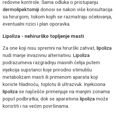
redovne kontrole. Sama odluka o pristupanju
dermolipektomiji
donosi se nakon više konsultacija
sa hirurgom, tokom kojih se razmatraju očekivanja,
eventualni rizici i plan oporavka.
Lipoliza - nehirurško topljenje masti
Za one koji nisu spremni na hirurški zahvat,
lipoliza
nudi manje invazivnu alternativu.
Lipoliza
podrazumeva razgradnju masnih ćelija putem
injekcija supstanci koje prirodno stimulišu
metabolizam masti ili primenom aparata koji
koriste hladnoću, toplotu ili ultrazvuk. Injekciona
lipoliza
se najčešće primenjuje na manjim zonama
poput podbratka, dok se aparativna
lipoliza
može
koristiti i na većim površinama.