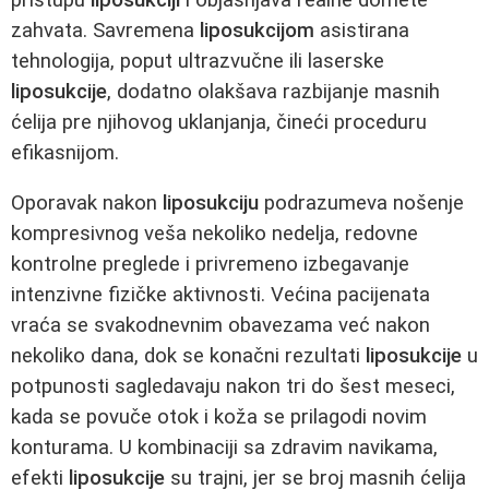
zahvata. Savremena
liposukcijom
asistirana
tehnologija, poput ultrazvučne ili laserske
liposukcije
, dodatno olakšava razbijanje masnih
ćelija pre njihovog uklanjanja, čineći proceduru
efikasnijom.
Oporavak nakon
liposukciju
podrazumeva nošenje
kompresivnog veša nekoliko nedelja, redovne
kontrolne preglede i privremeno izbegavanje
intenzivne fizičke aktivnosti. Većina pacijenata
vraća se svakodnevnim obavezama već nakon
nekoliko dana, dok se konačni rezultati
liposukcije
u
potpunosti sagledavaju nakon tri do šest meseci,
kada se povuče otok i koža se prilagodi novim
konturama. U kombinaciji sa zdravim navikama,
efekti
liposukcije
su trajni, jer se broj masnih ćelija