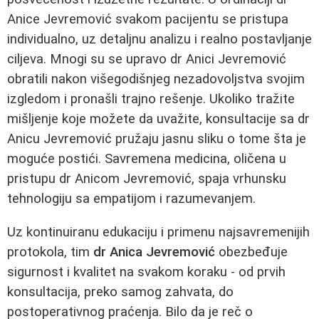
Anice Jevremović svakom pacijentu se pristupa
individualno, uz detaljnu analizu i realno postavljanje
ciljeva. Mnogi su se upravo dr Anici Jevremović
obratili nakon višegodišnjeg nezadovoljstva svojim
izgledom i pronašli trajno rešenje. Ukoliko tražite
mišljenje koje možete da uvažite, konsultacije sa dr
Anicu Jevremović pružaju jasnu sliku o tome šta je
moguće postići. Savremena medicina, oličena u
pristupu dr Anicom Jevremović, spaja vrhunsku
tehnologiju sa empatijom i razumevanjem.
Uz kontinuiranu edukaciju i primenu najsavremenijih
protokola, tim
dr Anica Jevremović
obezbeđuje
sigurnost i kvalitet na svakom koraku - od prvih
konsultacija, preko samog zahvata, do
postoperativnog praćenja. Bilo da je reč o