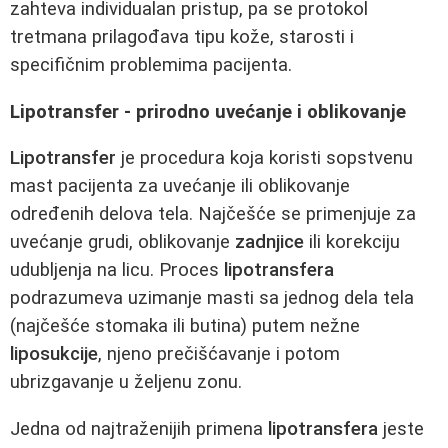
zahteva individualan pristup, pa se protokol
tretmana prilagođava tipu kože, starosti i
specifičnim problemima pacijenta.
Lipotransfer - prirodno uvećanje i oblikovanje
Lipotransfer
je procedura koja koristi sopstvenu
mast pacijenta za uvećanje ili oblikovanje
određenih delova tela. Najčešće se primenjuje za
uvećanje grudi, oblikovanje
zadnjice
ili korekciju
udubljenja na licu. Proces
lipotransfera
podrazumeva uzimanje masti sa jednog dela tela
(najčešće stomaka ili butina) putem nežne
liposukcije
, njeno prečišćavanje i potom
ubrizgavanje u željenu zonu.
Jedna od najtraženijih primena
lipotransfera
jeste