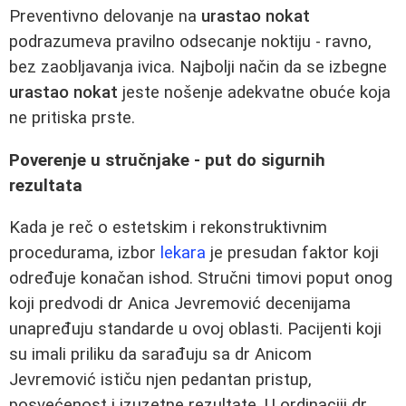
Preventivno delovanje na
urastao nokat
podrazumeva pravilno odsecanje noktiju - ravno,
bez zaobljavanja ivica. Najbolji način da se izbegne
urastao nokat
jeste nošenje adekvatne obuće koja
ne pritiska prste.
Poverenje u stručnjake - put do sigurnih
rezultata
Kada je reč o estetskim i rekonstruktivnim
procedurama, izbor
lekara
je presudan faktor koji
određuje konačan ishod. Stručni timovi poput onog
koji predvodi dr Anica Jevremović decenijama
unapređuju standarde u ovoj oblasti. Pacijenti koji
su imali priliku da sarađuju sa dr Anicom
Jevremović ističu njen pedantan pristup,
posvećenost i izuzetne rezultate. U ordinaciji dr