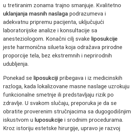
u tretiranim zonama trajno smanjuje. Kvalitetno
uklanjanja masnih naslaga
podrazumeva i
adekvatnu pripremu pacijenta, uključujući
laboratorijske analize i konsultacije sa
anesteziologom. Konačni cilj svake
liposukcije
jeste harmonična silueta koja odražava prirodne
proporcije tela, bez ekstremnih i neprirodnih
udubljenja.
Ponekad se
liposukciji
pribegava i iz medicinskih
razloga, kada lokalizovane masne naslage uzrokuju
funkcionalne smetnje ili predstavljaju rizik po
zdravlje. U svakom slučaju, preporuka je da se
obratite proverenim stručnjacima sa dugogodišnjim
iskustvom u
luposukcije
i srodnim procedurama.
Kroz istoriju estetske hirurgije, upravo je razvoj