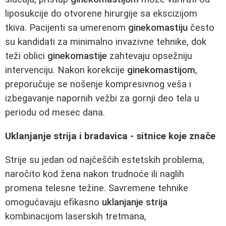
liposukcije do otvorene hirurgije sa ekscizijom
tkiva. Pacijenti sa umerenom
ginekomastiju
često
su kandidati za minimalno invazivne tehnike, dok
teži oblici
ginekomastije
zahtevaju opsežniju
intervenciju. Nakon korekcije
ginekomastijom
,
preporučuje se nošenje kompresivnog veša i
izbegavanje napornih vežbi za gornji deo tela u
periodu od mesec dana.
Uklanjanje strija i bradavica - sitnice koje znače
Strije su jedan od najčešćih estetskih problema,
naročito kod žena nakon trudnoće ili naglih
promena telesne težine. Savremene tehnike
omogućavaju efikasno
uklanjanje strija
kombinacijom laserskih tretmana,