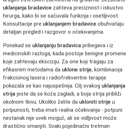
uklanjanja bradavice
zahteva preciznost i iskustvo
hirurga, kako bi se sačuvala funkcija i osetljivost.
Konsultacije pre
uklanjanjem bradavice
obuhvataju
detaljan pregled i razgovor o očekivanjima.
Ponekad se
uklanjanju bradavica
pribegava i iz
medicinskih razloga, kada postoje benigne promene
koje zahtevaju eksciziju. Za one koji tragaju za
efikasnim metodama da
uklone strije
, kombinacija
frakcionog lasera i radiofrekventne terapije
pokazala se kao najuspešnija. Cilj svakog
uklanjanja
strija
jeste da se koža zagladi, a boja strija približi
okolnom tkivu. Ukoliko želite da
ukloniti strije
u
potpunosti, treba imati realna očekivanja - potpuni
nestanak nije uvek moguć, ali se vidljivost može
drastično smanjiti. Svaki pojedinačni tretman