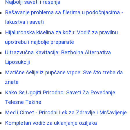
Najbolji saveti i rešenja
Rešavanje problema sa filerima u podočnjacima -
Iskustva i saveti
Hijaluronska kiselina za kožu: Vodič za pravilnu
upotrebu i najbolje preparate
Ultrazvučna Kavitacija: Bezbolna Alternativa
Liposukciji
Matične ćelije iz pupčane vrpce: Sve što treba da
znate
Kako Se Ugojiti Prirodno: Saveti Za Povećanje
Telesne Težine
Med i Cimet - Prirodni Lek za Zdravlje i Mršavljenje
Kompletan vodič za uklanjanje oziljaka