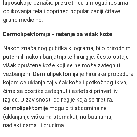
luposukcije
označio prekretnicu u mogućnostima
oblikovanja tela i doprineo popularizaciji čitave
grane medicine.
Dermolipektomija - rešenje za višak kože
Nakon značajnog gubitka kilograma, bilo prirodnim
putem ili nakon barijatrijske hirurgije, često ostaje
višak opuštene kože koji se ne može zategnuti
vežbanjem.
Dermolipektomija
je hirurška procedura
kojom se uklanja taj višak kože i potkožnog tkiva,
čime se postiže zategnut i estetski prihvatljiv
izgled. U zavisnosti od regije koja se tretira,
dermolipektomije
mogu biti abdominalne
(uklanjanje viška na stomaku), na butinama,
nadlakticama ili grudima.