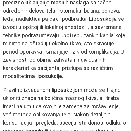
precizno
uklanjanje masnih naslaga
sa tačno
određenih delova tela - stomaka, butina, bokova,
leđa, nadlaktica pa čak i podbratka.
Liposukcija
se
izvodi u opštoj ili lokalnoj anesteziji, a savremene
tehnike podrazumevaju upotrebu tankih kanila koje
minimalno oštećuju okolno tkivo, što skraćuje
period oporavka i smanjuje rizik od komplikacija. U
zavisnosti od obima zahvata i individualnih
karakteristika pacijenta, pristupa se različitim
modalitetima
liposukcije
.
Pravilno izvedenom
liposukcijom
može se trajno
ukloniti značajna količina masnog tkiva, ali treba
imati na umu da ovo nije zamena za mršavljenje,
već metoda oblikovanja tela. Nakon detaljnih
konsultacija i pregleda, specijalista donosi odluku o
pristupu
liposukciji
i objašnjava realne domete