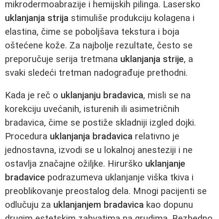
mikrodermoabrazije i hemijskih pilinga. Lasersko
uklanjanja strija
stimuliše produkciju kolagena i
elastina, čime se poboljšava tekstura i boja
oštećene kože. Za najbolje rezultate, često se
preporučuje serija tretmana
uklanjanja strije
, a
svaki sledeći tretman nadograđuje prethodni.
Kada je reč o
uklanjanju bradavica
, misli se na
korekciju uvećanih, isturenih ili asimetričnih
bradavica, čime se postiže skladniji izgled dojki.
Procedura
uklanjanja bradavica
relativno je
jednostavna, izvodi se u lokalnoj anesteziji i ne
ostavlja značajne ožiljke. Hirurško
uklanjanje
bradavice
podrazumeva uklanjanje viška tkiva i
preoblikovanje preostalog dela. Mnogi pacijenti se
odlučuju za
uklanjanjem bradavica
kao dopunu
drugim estetskim zahvatima na grudima. Bezbedno