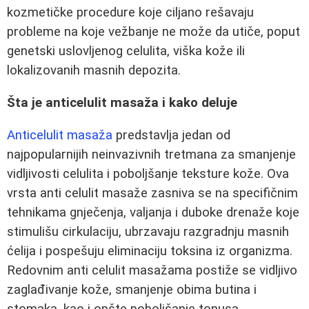
kozmetičke procedure koje ciljano rešavaju
probleme na koje vežbanje ne može da utiče, poput
genetski uslovljenog celulita, viška kože ili
lokalizovanih masnih depozita.
Šta je anticelulit masaža i kako deluje
Anticelulit masaža
predstavlja jedan od
najpopularnijih neinvazivnih tretmana za smanjenje
vidljivosti celulita i poboljšanje teksture kože. Ova
vrsta anti celulit masaže zasniva se na specifičnim
tehnikama gnječenja, valjanja i duboke drenaže koje
stimulišu cirkulaciju, ubrzavaju razgradnju masnih
ćelija i pospešuju eliminaciju toksina iz organizma.
Redovnim anti celulit masažama postiže se vidljivo
zaglađivanje kože, smanjenje obima butina i
stomaka, kao i opšte poboljšanje tonusa.