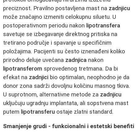
preciznost. Pravilno postavljena mast na
zadnjicu
može značajno izmeniti celokupnu siluetu. U
postoperativnom periodu nakon
lipotransfera
savetuje se izbegavanje direktnog pritiska na
tretirano područje i spavanje u specifičnim
položajima. Pacijenti su često iznenađeni koliko
prirodno deluje uvećana
zadnjica
nakon
lipotransferom
sprovedenog tretmana. Da bi
efekat na
zadnjici
bio optimalan, neophodno je da
donor zona sadrži dovoljnu količinu masnog tkiva.
U suprotnom, alternativne metode za
zadnjicu
uključuju ugradnju implantata, ali sopstvena mast
putem
lipotransferu
ostaje zlatni standard.
Smanjenje grudi - funkcionalni i estetski benefiti