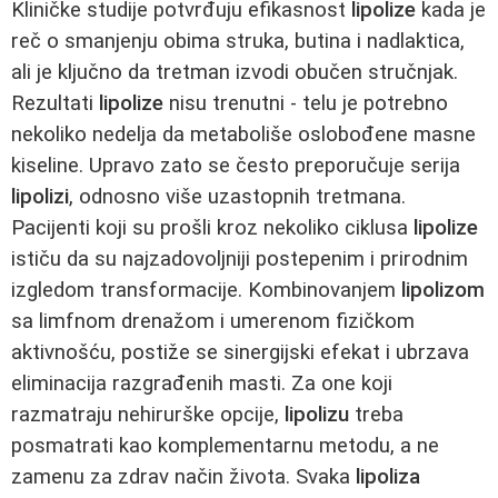
Kliničke studije potvrđuju efikasnost
lipolize
kada je
reč o smanjenju obima struka, butina i nadlaktica,
ali je ključno da tretman izvodi obučen stručnjak.
Rezultati
lipolize
nisu trenutni - telu je potrebno
nekoliko nedelja da metaboliše oslobođene masne
kiseline. Upravo zato se često preporučuje serija
lipolizi
, odnosno više uzastopnih tretmana.
Pacijenti koji su prošli kroz nekoliko ciklusa
lipolize
ističu da su najzadovoljniji postepenim i prirodnim
izgledom transformacije. Kombinovanjem
lipolizom
sa limfnom drenažom i umerenom fizičkom
aktivnošću, postiže se sinergijski efekat i ubrzava
eliminacija razgrađenih masti. Za one koji
razmatraju nehirurške opcije,
lipolizu
treba
posmatrati kao komplementarnu metodu, a ne
zamenu za zdrav način života. Svaka
lipoliza