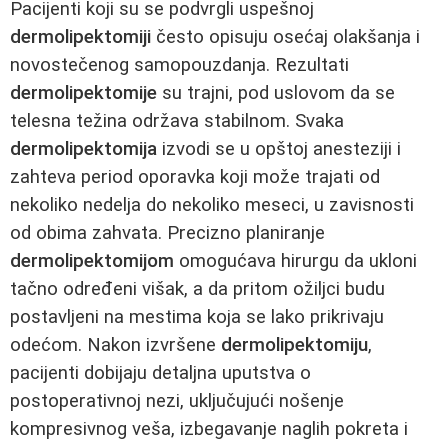
Pacijenti koji su se podvrgli uspešnoj
dermolipektomiji
često opisuju osećaj olakšanja i
novostečenog samopouzdanja. Rezultati
dermolipektomije
su trajni, pod uslovom da se
telesna težina održava stabilnom. Svaka
dermolipektomija
izvodi se u opštoj anesteziji i
zahteva period oporavka koji može trajati od
nekoliko nedelja do nekoliko meseci, u zavisnosti
od obima zahvata. Precizno planiranje
dermolipektomijom
omogućava hirurgu da ukloni
tačno određeni višak, a da pritom ožiljci budu
postavljeni na mestima koja se lako prikrivaju
odećom. Nakon izvršene
dermolipektomiju
,
pacijenti dobijaju detaljna uputstva o
postoperativnoj nezi, uključujući nošenje
kompresivnog veša, izbegavanje naglih pokreta i