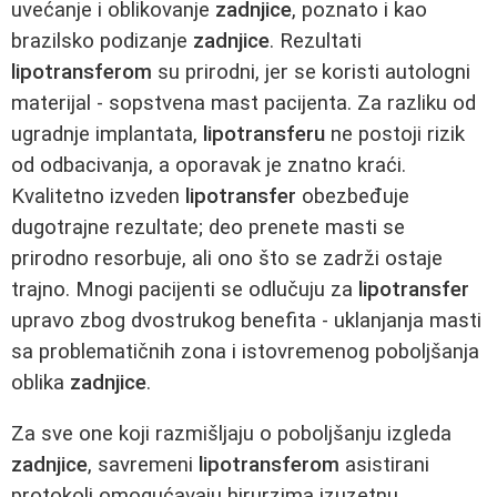
uvećanje i oblikovanje
zadnjice
, poznato i kao
brazilsko podizanje
zadnjice
. Rezultati
lipotransferom
su prirodni, jer se koristi autologni
materijal - sopstvena mast pacijenta. Za razliku od
ugradnje implantata,
lipotransferu
ne postoji rizik
od odbacivanja, a oporavak je znatno kraći.
Kvalitetno izveden
lipotransfer
obezbeđuje
dugotrajne rezultate; deo prenete masti se
prirodno resorbuje, ali ono što se zadrži ostaje
trajno. Mnogi pacijenti se odlučuju za
lipotransfer
upravo zbog dvostrukog benefita - uklanjanja masti
sa problematičnih zona i istovremenog poboljšanja
oblika
zadnjice
.
Za sve one koji razmišljaju o poboljšanju izgleda
zadnjice
, savremeni
lipotransferom
asistirani
protokoli omogućavaju hirurzima izuzetnu