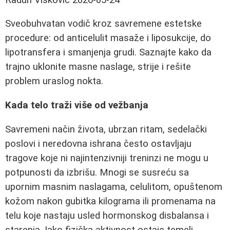
Sveobuhvatan vodič kroz savremene estetske
procedure: od anticelulit masaže i liposukcije, do
lipotransfera i smanjenja grudi. Saznajte kako da
trajno uklonite masne naslage, strije i rešite
problem uraslog nokta.
Kada telo traži više od vežbanja
Savremeni način života, ubrzan ritam, sedelački
poslovi i neredovna ishrana često ostavljaju
tragove koje ni najintenzivniji treninzi ne mogu u
potpunosti da izbrišu. Mnogi se susreću sa
upornim masnim naslagama, celulitom, opuštenom
kožom nakon gubitka kilograma ili promenama na
telu koje nastaju usled hormonskog disbalansa i
starenja. Iako fizička aktivnost ostaje temelj