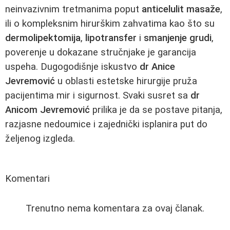
neinvazivnim tretmanima poput
anticelulit masaže
,
ili o kompleksnim hirurškim zahvatima kao što su
dermolipektomija
,
lipotransfer
i
smanjenje grudi
,
poverenje u dokazane stručnjake je garancija
uspeha. Dugogodišnje iskustvo
dr Anice
Jevremović
u oblasti estetske hirurgije pruža
pacijentima mir i sigurnost. Svaki susret sa
dr
Anicom Jevremović
prilika je da se postave pitanja,
razjasne nedoumice i zajednički isplanira put do
željenog izgleda.
Komentari
Trenutno nema komentara za ovaj članak.