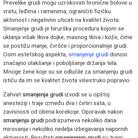
Prevelike grudi mogu uzrokovati hronične bolove u
vratu, leđima i ramenima, ograničiti fizičku
aktivnost i negativno uticati na kvalitet života.
Smanjenje grudi je hirurška procedura kojom se
uklanja višak tkiva dojke, masnog tkiva i kože, čime
se postižu manje, čvršće i proporcionalnije grudi.
Osim estetskog aspekta,
smanjenje grudi
donosi
značajno olakšanje i poboljšanje držanja tela.
Mnoge žene koje su se odlučile za smanjenju grudi
ističu da im se kvalitet života višestruko popravio.
Zahvat
smanjenja grudi
izvodi se u opštoj
anesteziji i traje između dva i četiri sata, u
zavisnosti od obima korekcije. Oporavak nakon
smanjenja grudi
podrazumeva nekoliko dana
mirovanja i nekoliko nedelja izbegavanja napornih
aktivnosti. Rezultati
smanjenjem grudi
su trajni,