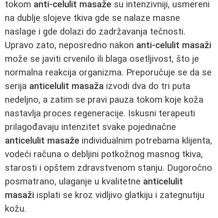
tokom
anti-celulit masaže
su intenzivniji, usmereni
na dublje slojeve tkiva gde se nalaze masne
naslage i gde dolazi do zadržavanja tečnosti.
Upravo zato, neposredno nakon
anti-celulit masaži
može se javiti crvenilo ili blaga osetljivost, što je
normalna reakcija organizma. Preporučuje se da se
serija
anticelulit masaža
izvodi dva do tri puta
nedeljno, a zatim se pravi pauza tokom koje koža
nastavlja proces regeneracije. Iskusni terapeuti
prilagođavaju intenzitet svake pojedinačne
anticelulit masaže
individualnim potrebama klijenta,
vodeći računa o debljini potkožnog masnog tkiva,
starosti i opštem zdravstvenom stanju. Dugoročno
posmatrano, ulaganje u kvalitetne
anticelulit
masaži
isplati se kroz vidljivo glatkiju i zategnutiju
kožu.