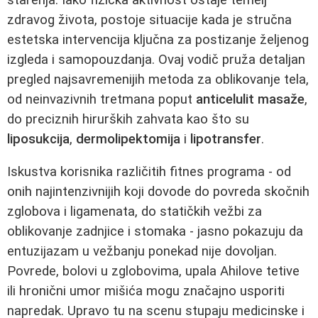
zdravog života, postoje situacije kada je stručna
estetska intervencija ključna za postizanje željenog
izgleda i samopouzdanja. Ovaj vodič pruža detaljan
pregled najsavremenijih metoda za oblikovanje tela,
od neinvazivnih tretmana poput
anticelulit masaže
,
do preciznih hirurških zahvata kao što su
liposukcija
,
dermolipektomija
i
lipotransfer
.
Iskustva korisnika različitih fitnes programa - od
onih najintenzivnijih koji dovode do povreda skočnih
zglobova i ligamenata, do statičkih vežbi za
oblikovanje zadnjice i stomaka - jasno pokazuju da
entuzijazam u vežbanju ponekad nije dovoljan.
Povrede, bolovi u zglobovima, upala Ahilove tetive
ili hronični umor mišića mogu značajno usporiti
napredak. Upravo tu na scenu stupaju medicinske i