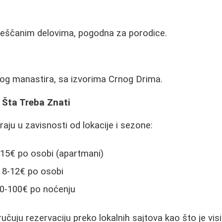
 peščanim delovima, pogodna za porodice.
og manastira, sa izvorima Crnog Drima.
 Šta Treba Znati
aju u zavisnosti od lokacije i sezone:
-15€ po osobi (apartmani)
: 8-12€ po osobi
50-100€ po noćenju
učuju rezervaciju preko lokalnih sajtova kao što je vis