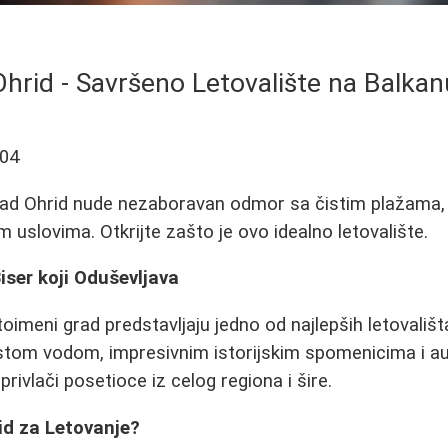
Ohrid - Savršeno Letovalište na Balkan
-04
grad Ohrid nude nezaboravan odmor sa čistim plažama,
im uslovima. Otkrijte zašto je ovo idealno letovalište.
iser koji Oduševljava
toimeni grad predstavljaju jedno od najlepših letovališ
istom vodom, impresivnim istorijskim spomenicima i a
ivlači posetioce iz celog regiona i šire.
id za Letovanje?