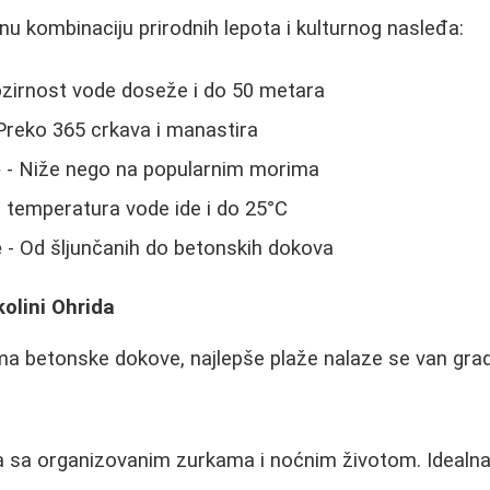
enu kombinaciju prirodnih lepota i kulturnog nasleđa:
zirnost vode doseže i do 50 metara
Preko 365 crkava i manastira
e
- Niže nego na popularnim morima
i temperatura vode ide i do 25°C
e
- Od šljunčanih do betonskih dokova
kolini Ohrida
ma betonske dokove, najlepše plaže nalaze se van gra
ža sa organizovanim zurkama i noćnim životom. Idealna