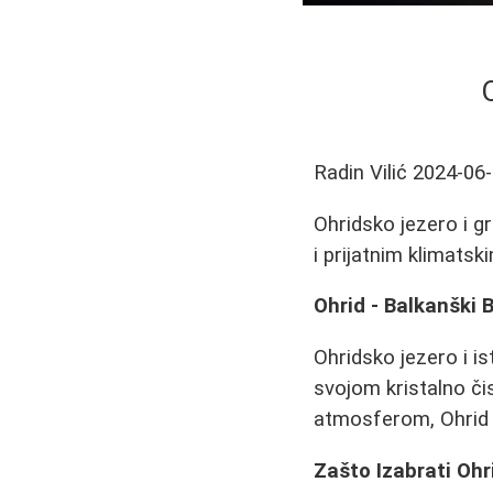
Radin Vilić
2024-06
Ohridsko jezero i 
i prijatnim klimatsk
Ohrid - Balkanški B
Ohridsko jezero i is
svojom kristalno č
atmosferom, Ohrid pr
Zašto Izabrati Ohr