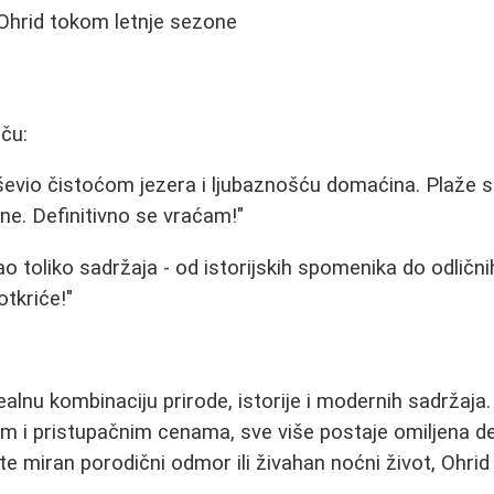
 Ohrid tokom letnje sezone
iču:
evio čistoćom jezera i ljubaznošću domaćina. Plaže s
ne. Definitivno se vraćam!"
o toliko sadržaja - od istorijskih spomenika do odlični
otkriće!"
ealnu kombinaciju prirode, istorije i modernih sadržaja
 i pristupačnim cenama, sve više postaje omiljena dest
ite miran porodični odmor ili živahan noćni život, Ohri