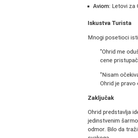
Aviom
: Letovi za
Iskustva Turista
Mnogi posetioci ist
"Ohrid me oduš
cene pristupač
"Nisam očekiva
Ohrid je pravo 
Zaključak
Ohrid predstavlja id
jedinstvenim šarmom
odmor. Bilo da traž