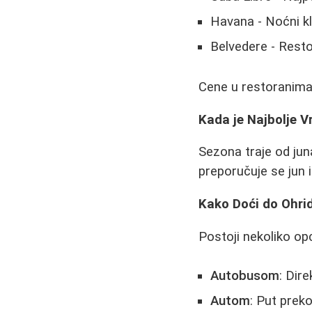
Havana - Noćni k
Belvedere - Rest
Cene u restoranima
Kada je Najbolje 
Sezona traje od jun
preporučuje se jun i
Kako Doći do Ohri
Postoji nekoliko opc
Autobusom
: Dir
Autom
: Put preko