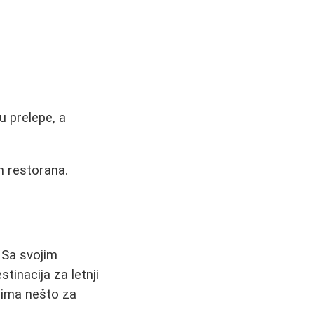
u prelepe, a
h restorana.
. Sa svojim
inacija za letnji
d ima nešto za