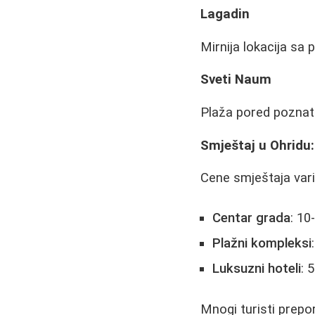
Lagadin
Mirnija lokacija sa
Sveti Naum
Plaža pored poznat
Smještaj u Ohridu:
Cene smještaja varir
Centar grada
: 10
Plažni kompleksi
Luksuzni hoteli
: 
Mnogi turisti prepor