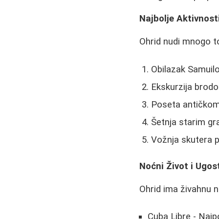
Najbolje Aktivnost
Ohrid nudi mnogo t
Obilazak Samuil
Ekskurzija brod
Poseta antičkom 
Šetnja starim gr
Vožnja skutera p
Noćni Život i Ugost
Ohrid ima živahnu n
Cuba Libre - Najpo