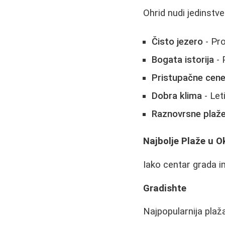
Ohrid nudi jedinstv
Čisto jezero
- Pro
Bogata istorija
- 
Pristupačne cen
Dobra klima
- Let
Raznovrsne plaž
Najbolje Plaže u O
Iako centar grada i
Gradishte
Najpopularnija pla