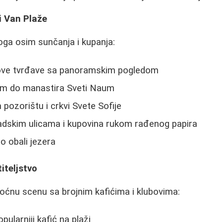
i Van Plaže
oga osim sunčanja i kupanja:
ove tvrđave sa panoramskim pogledom
om do manastira Sveti Naum
pozorištu i crkvi Svete Sofije
adskim ulicama i kupovina rukom rađenog papira
o obali jezera
iteljstvo
oćnu scenu sa brojnim kafićima i klubovima:
pularniji kafić na plaži