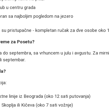
lub u centru grada
oran sa najboljim pogledom na jezero
 su pristupačne - kompletan ručak za dve osobe oko 
Vreme za Posetu?
a do septembra, sa vrhuncem u julu i avgustu. Za mirn
li septembar.
da?
ija:
ektne linije iz Beograda (oko 12 sati putovanja)
 Skoplja ili Kičeva (oko 7 sati vožnje)