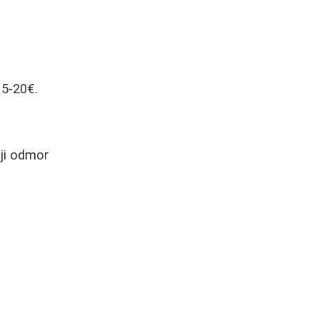
15-20€.
iji odmor