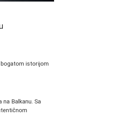
u
 bogatom istorijom
ta na Balkanu. Sa
utentičnom