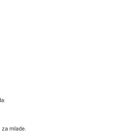
da:
 za mlade.