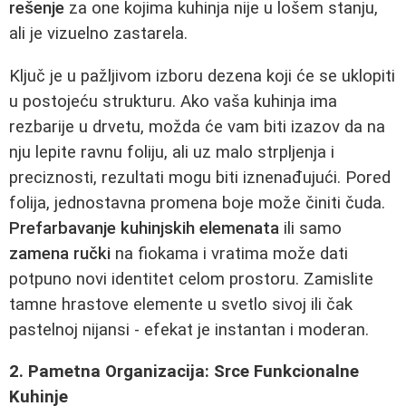
rešenje
za one kojima kuhinja nije u lošem stanju,
ali je vizuelno zastarela.
Ključ je u pažljivom izboru dezena koji će se uklopiti
u postojeću strukturu. Ako vaša kuhinja ima
rezbarije u drvetu, možda će vam biti izazov da na
nju lepite ravnu foliju, ali uz malo strpljenja i
preciznosti, rezultati mogu biti iznenađujući. Pored
folija, jednostavna promena boje može činiti čuda.
Prefarbavanje kuhinjskih elemenata
ili samo
zamena ručki
na fiokama i vratima može dati
potpuno novi identitet celom prostoru. Zamislite
tamne hrastove elemente u svetlo sivoj ili čak
pastelnoj nijansi - efekat je instantan i moderan.
2. Pametna Organizacija: Srce Funkcionalne
Kuhinje