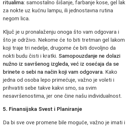
ritualima
: samostalno šišanje, farbanje kose, gel lak
za nokte uz kućnu lampu, ili jednostavna rutina
negom lica.
Ključ je u pronalaženju onoga što vam odgovara i
što je održivo. Nekome će to biti tretman gel lakom
koji traje tri nedelje, drugome će biti dovoljno da
nokti budu čisti i kratki.
Samopouzdanje ne dolazi
nužno iz savršenog izgleda, već iz osećaja da se
brinete o sebi na način koji vam odgovara
. Kako
jedna od osoba lepo primećuje, važno je voleti i
prihvatiti sebe takve kakvi smo, sa svim
nesavršenostima, jer one čine našu individualnost.
5. Finansijska Svest i Planiranje
Da bi sve ove promene bile moguće, važno je imati i