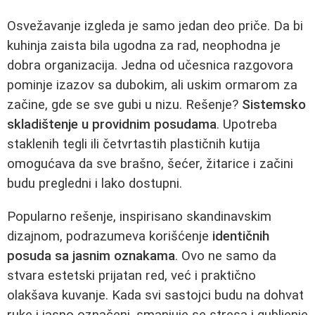
Osvežavanje izgleda je samo jedan deo priče. Da bi
kuhinja zaista bila ugodna za rad, neophodna je
dobra organizacija. Jedna od učesnica razgovora
pominje izazov sa dubokim, ali uskim ormarom za
začine, gde se sve gubi u nizu. Rešenje?
Sistemsko
skladištenje u providnim posudama
. Upotreba
staklenih tegli ili četvrtastih plastičnih kutija
omogućava da sve brašno, šećer, žitarice i začini
budu pregledni i lako dostupni.
Popularno rešenje, inspirisano skandinavskim
dizajnom, podrazumeva korišćenje
identičnih
posuda sa jasnim oznakama
. Ovo ne samo da
stvara estetski prijatan red, već i praktično
olakšava kuvanje. Kada svi sastojci budu na dohvat
ruke i jasno označeni, smanjuje se stresa i gubljenje