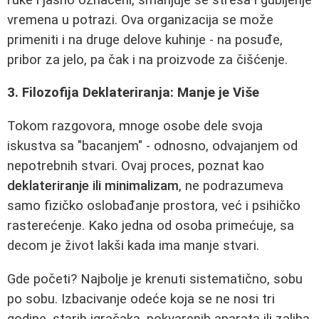
vremena u potrazi. Ova organizacija se može
primeniti i na druge delove kuhinje - na posuđe,
pribor za jelo, pa čak i na proizvode za čišćenje.
3. Filozofija Deklateriranja: Manje je Više
Tokom razgovora, mnoge osobe dele svoja
iskustva sa "bacanjem" - odnosno, odvajanjem od
nepotrebnih stvari. Ovaj proces, poznat kao
deklateriranje ili minimalizam
, ne podrazumeva
samo fizičko oslobađanje prostora, već i psihičko
rasterećenje. Kako jedna od osoba primećuje, sa
decom je život lakši kada ima manje stvari.
Gde početi? Najbolje je krenuti sistematično, sobu
po sobu. Izbacivanje odeće koja se ne nosi tri
godine, starih igračaka, pokvarenih aparata ili zaliha