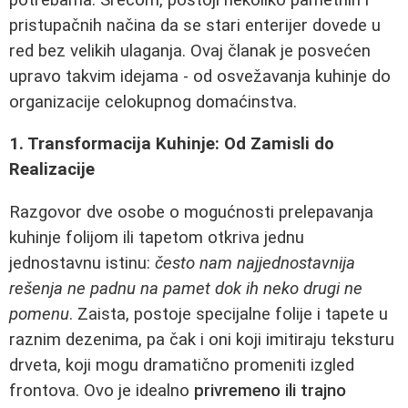
pristupačnih načina da se stari enterijer dovede u
red bez velikih ulaganja. Ovaj članak je posvećen
upravo takvim idejama - od osvežavanja kuhinje do
organizacije celokupnog domaćinstva.
1. Transformacija Kuhinje: Od Zamisli do
Realizacije
Razgovor dve osobe o mogućnosti prelepavanja
kuhinje folijom ili tapetom otkriva jednu
jednostavnu istinu:
često nam najjednostavnija
rešenja ne padnu na pamet dok ih neko drugi ne
pomenu
. Zaista, postoje specijalne folije i tapete u
raznim dezenima, pa čak i oni koji imitiraju teksturu
drveta, koji mogu dramatično promeniti izgled
frontova. Ovo je idealno
privremeno ili trajno