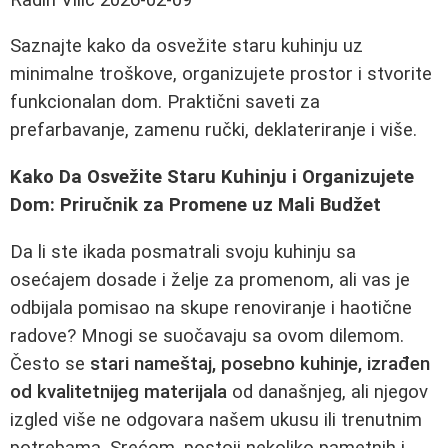
Saznajte kako da osvežite staru kuhinju uz
minimalne troškove, organizujete prostor i stvorite
funkcionalan dom. Praktični saveti za
prefarbavanje, zamenu ručki, deklateriranje i više.
Kako Da Osvežite Staru Kuhinju i Organizujete
Dom: Priručnik za Promene uz Mali Budžet
Da li ste ikada posmatrali svoju kuhinju sa
osećajem dosade i želje za promenom, ali vas je
odbijala pomisao na skupe renoviranje i haotične
radove? Mnogi se suočavaju sa ovom dilemom.
Često se
stari nameštaj, posebno kuhinje, izrađen
od kvalitetnijeg materijala
od današnjeg, ali njegov
izgled više ne odgovara našem ukusu ili trenutnim
potrebama. Srećom, postoji nekoliko pametnih i