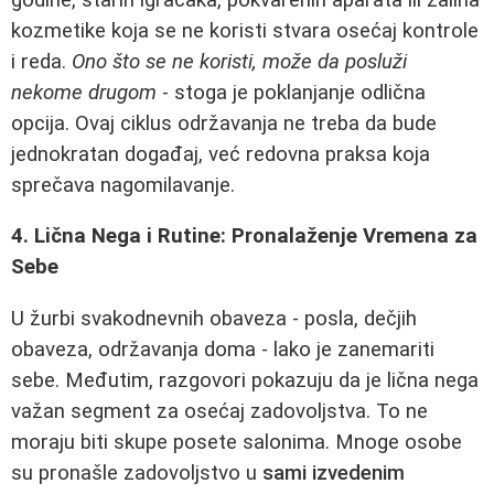
kozmetike koja se ne koristi stvara osećaj kontrole
i reda.
Ono što se ne koristi, može da posluži
nekome drugom
- stoga je poklanjanje odlična
opcija. Ovaj ciklus održavanja ne treba da bude
jednokratan događaj, već redovna praksa koja
sprečava nagomilavanje.
4. Lična Nega i Rutine: Pronalaženje Vremena za
Sebe
U žurbi svakodnevnih obaveza - posla, dečjih
obaveza, održavanja doma - lako je zanemariti
sebe. Međutim, razgovori pokazuju da je lična nega
važan segment za osećaj zadovoljstva. To ne
moraju biti skupe posete salonima. Mnoge osobe
su pronašle zadovoljstvo u
sami izvedenim