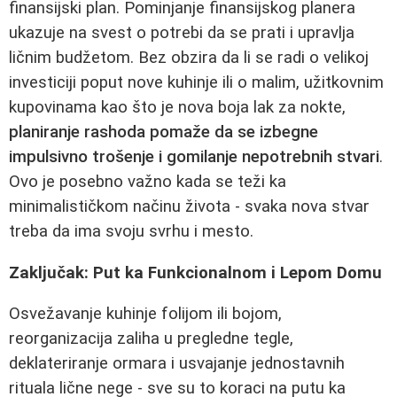
finansijski plan. Pominjanje finansijskog planera
ukazuje na svest o potrebi da se prati i upravlja
ličnim budžetom. Bez obzira da li se radi o velikoj
investiciji poput nove kuhinje ili o malim, užitkovnim
kupovinama kao što je nova boja lak za nokte,
planiranje rashoda pomaže da se izbegne
impulsivno trošenje i gomilanje nepotrebnih stvari
.
Ovo je posebno važno kada se teži ka
minimalističkom načinu života - svaka nova stvar
treba da ima svoju svrhu i mesto.
Zaključak: Put ka Funkcionalnom i Lepom Domu
Osvežavanje kuhinje folijom ili bojom,
reorganizacija zaliha u pregledne tegle,
deklateriranje ormara i usvajanje jednostavnih
rituala lične nege - sve su to koraci na putu ka