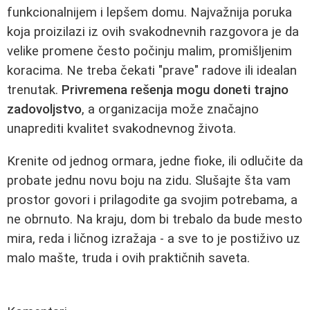
funkcionalnijem i lepšem domu. Najvažnija poruka
koja proizilazi iz ovih svakodnevnih razgovora je da
velike promene često počinju malim, promišljenim
koracima. Ne treba čekati "prave" radove ili idealan
trenutak.
Privremena rešenja mogu doneti trajno
zadovoljstvo
, a organizacija može značajno
unaprediti kvalitet svakodnevnog života.
Krenite od jednog ormara, jedne fioke, ili odlučite da
probate jednu novu boju na zidu. Slušajte šta vam
prostor govori i prilagodite ga svojim potrebama, a
ne obrnuto. Na kraju, dom bi trebalo da bude mesto
mira, reda i ličnog izražaja - a sve to je postiživo uz
malo mašte, truda i ovih praktičnih saveta.