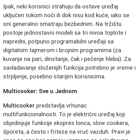
Ipak, neki korisnici strahuju da ostave uređaj
uključen tokom noći ili dok nisu kod kuće, iako se
oni generalno smatraju bezbednim. Na tržištu
postoje jednostavni modeli sa tri nivoa toplote i
napredni, potpuno programabilni uređaji sa
digitalnim tajmerom i brojnim programima (za
kuvanje na pari, dinstanje, čak i pečenje hleba). Za
savladavanje složenijih funkcija potrebno je vreme i
strpljenje, posebno starijim korisnicima.
Multicooker: Sve u Jednom
Multicooker
predstavlja vrhunac
multifunkcionalnosti. To je električni uređaj koji
objedinjuje funkcije ekspres lonca, slow cookera,
šporeta, a često i friteze na vruć vazduh. Pravi je