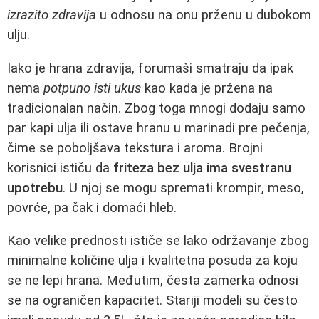
izrazito zdravija
u odnosu na onu prženu u dubokom
ulju.
Iako je hrana zdravija, forumaši smatraju da ipak
nema
potpuno isti ukus
kao kada je pržena na
tradicionalan način. Zbog toga mnogi dodaju samo
par kapi ulja ili ostave hranu u marinadi pre pečenja,
čime se poboljšava tekstura i aroma. Brojni
korisnici ističu da
friteza bez ulja ima svestranu
upotrebu
. U njoj se mogu spremati krompir, meso,
povrće, pa čak i domaći hleb.
Kao velike prednosti ističe se lako održavanje zbog
minimalne količine ulja i kvalitetna posuda za koju
se ne lepi hrana. Međutim, česta zamerka odnosi
se na ograničen kapacitet. Stariji modeli su često