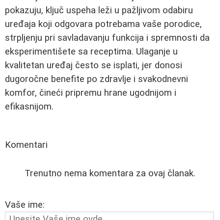
pokazuju, ključ uspeha leži u pažljivom odabiru
uređaja koji odgovara potrebama vaše porodice,
strpljenju pri savladavanju funkcija i spremnosti da
eksperimentišete sa receptima. Ulaganje u
kvalitetan uređaj često se isplati, jer donosi
dugoročne benefite po zdravlje i svakodnevni
komfor, čineći pripremu hrane ugodnijom i
efikasnijom.
Komentari
Trenutno nema komentara za ovaj članak.
Vaše ime: