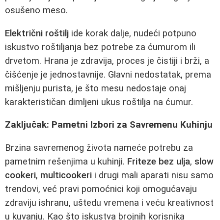
osušeno meso.
Električni roštilj
ide korak dalje, nudeći potpuno
iskustvo roštiljanja bez potrebe za ćumurom ili
drvetom. Hrana je zdravija, proces je čistiji i brži, a
čišćenje je jednostavnije. Glavni nedostatak, prema
mišljenju purista, je što mesu nedostaje onaj
karakterističan dimljeni ukus roštilja na ćumur.
Zaključak: Pametni Izbori za Savremenu Kuhinju
Brzina savremenog života nameće potrebu za
pametnim rešenjima u kuhinji.
Friteze bez ulja
,
slow
cookeri
,
multicookeri
i drugi mali aparati nisu samo
trendovi, već pravi pomoćnici koji omogućavaju
zdraviju ishranu, uštedu vremena i veću kreativnost
u kuvanju. Kao što iskustva brojnih korisnika