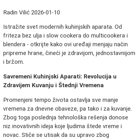
Radin Vilić
2026-01-10
Istražite svet modernih kuhinjskih aparata. Od
friteza bez ulja i slow cookera do multicookera i
blendera - otkrijte kako ovi uređaji menjaju način
pripreme hrane, čineći je zdravijom, jednostavnijom
i bržom.
Savremeni Kuhinjski Aparati: Revolucija u
Zdravijem Kuvanju i Štednji Vremena
Promenjeni tempo života ostavlja sve manje
vremena za dnevne obaveze, pa tako i za kuvanje.
Zbog toga poslednja tehnološka rešenja donose
niz inovativnih ideja koje ljudima štede vreme i
novac. Stiče se utisak da su upravo zbog