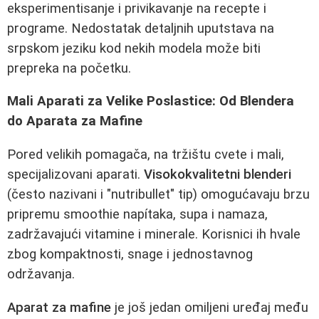
eksperimentisanje i privikavanje na recepte i
programe. Nedostatak detaljnih uputstava na
srpskom jeziku kod nekih modela može biti
prepreka na početku.
Mali Aparati za Velike Poslastice: Od Blendera
do Aparata za Mafine
Pored velikih pomagača, na tržištu cvete i mali,
specijalizovani aparati.
Visokokvalitetni blenderi
(često nazivani i "nutribullet" tip) omogućavaju brzu
pripremu smoothie napítaka, supa i namaza,
zadržavajući vitamine i minerale. Korisnici ih hvale
zbog kompaktnosti, snage i jednostavnog
održavanja.
Aparat za mafine
je još jedan omiljeni uređaj među