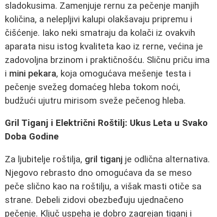
sladokusima. Zamenjuje rernu za pečenje manjih
količina, a nelepljivi kalupi olakšavaju pripremu i
čišćenje. Iako neki smatraju da kolači iz ovakvih
aparata nisu istog kvaliteta kao iz rerne, većina je
zadovoljna brzinom i praktičnošću. Sličnu priču ima
i
mini pekara
, koja omogućava mešenje testa i
pečenje svežeg domaćeg hleba tokom noći,
budžući ujutru mirisom sveže pečenog hleba.
Gril Tiganj i Električni Roštilj: Ukus Leta u Svako
Doba Godine
Za ljubitelje roštilja,
gril tiganj
je odlična alternativa.
Njegovo rebrasto dno omogućava da se meso
peče slično kao na roštilju, a višak masti otiče sa
strane. Debeli zidovi obezbeđuju ujednačeno
pečenje. Ključ uspeha je dobro zagrejan tiganj i