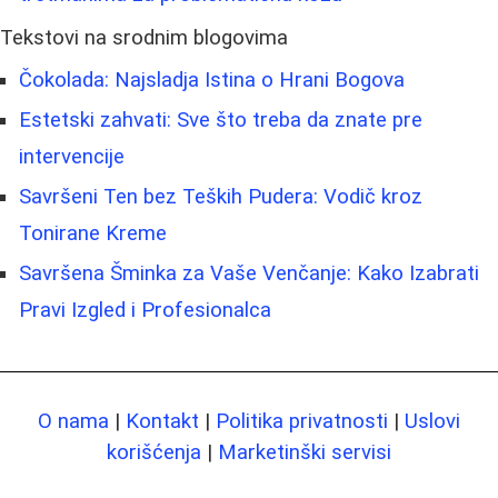
Tekstovi na srodnim blogovima
Čokolada: Najsladja Istinа o Hrani Bogovа
Estetski zahvati: Sve što treba da znate pre
intervencije
Savršeni Ten bez Teških Pudera: Vodič kroz
Tonirane Kreme
Savršena Šminka za Vaše Venčanje: Kako Izabrati
Pravi Izgled i Profesionalca
O nama
|
Kontakt
|
Politika privatnosti
|
Uslovi
korišćenja
|
Marketinški servisi