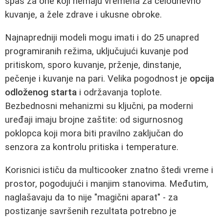
spas za one koji nemaju vremena za celodnevno
kuvanje, a žele zdrave i ukusne obroke.
Najnapredniji modeli mogu imati i do 25 unapred
programiranih režima, uključujući kuvanje pod
pritiskom, sporo kuvanje, prženje, dinstanje,
pečenje i kuvanje na pari. Velika pogodnost je
opcija
odloženog starta
i održavanja toplote.
Bezbednosni mehanizmi su ključni, pa moderni
uređaji imaju brojne zaštite: od sigurnosnog
poklopca koji mora biti pravilno zaključan do
senzora za kontrolu pritiska i temperature.
Korisnici ističu da multicooker znatno štedi vreme i
prostor, pogodujući i manjim stanovima. Međutim,
naglašavaju da to nije "magični aparat" - za
postizanje savršenih rezultata potrebno je