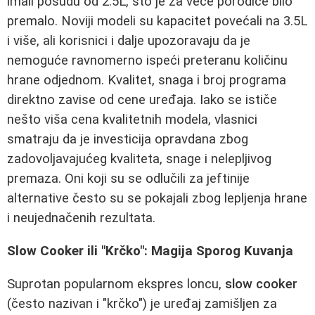
imali posudu od 2.5L, što je za veće porodice bilo
premalo. Noviji modeli su kapacitet povećali na 3.5L
i više, ali korisnici i dalje upozoravaju da je
nemoguće ravnomerno ispeći preteranu količinu
hrane odjednom. Kvalitet, snaga i broj programa
direktno zavise od cene uređaja. Iako se ističe
nešto viša cena kvalitetnih modela, vlasnici
smatraju da je investicija opravdana zbog
zadovoljavajućeg kvaliteta, snage i nelepljivog
premaza. Oni koji su se odlučili za jeftinije
alternative često su se pokajali zbog lepljenja hrane
i neujednačenih rezultata.
Slow Cooker ili "Krčko": Magija Sporog Kuvanja
Suprotan popularnom ekspres loncu,
slow cooker
(često nazivan i "krčko") je uređaj zamišljen za