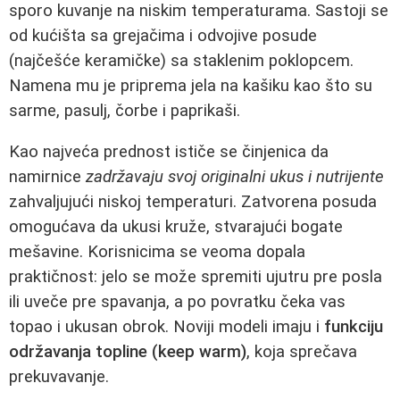
sporo kuvanje na niskim temperaturama. Sastoji se
od kućišta sa grejačima i odvojive posude
(najčešće keramičke) sa staklenim poklopcem.
Namena mu je priprema jela na kašiku kao što su
sarme, pasulj, čorbe i paprikaši.
Kao najveća prednost ističe se činjenica da
namirnice
zadržavaju svoj originalni ukus i nutrijente
zahvaljujući niskoj temperaturi. Zatvorena posuda
omogućava da ukusi kruže, stvarajući bogate
mešavine. Korisnicima se veoma dopala
praktičnost: jelo se može spremiti ujutru pre posla
ili uveče pre spavanja, a po povratku čeka vas
topao i ukusan obrok. Noviji modeli imaju i
funkciju
održavanja topline (keep warm)
, koja sprečava
prekuvavanje.