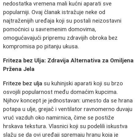
nedostatka vremena mali kućni aparati sve
popularniji. Ovaj članak istražuje neke od
najtraženijih uređaja koji su postali neizostavni
pomoćnici u savremenim domovima,
omogućavajući pripremu zdravijih obroka bez
kompromisa po pitanju ukusa.
Friteza bez Ulja: Zdravija Alternativa za Omiljena
Pržena Jela
Friteze bez ulja
su kuhinjski aparati koji su brzo
osvojili popularnost među domaćim kupcima.
Njihov koncept je jednostavan: umesto da se hrana
potapa u ulje, grejač i ventilator ravnomerno duvaju
vruć vazduh oko namirnica, čime se postiže
hrskava tekstura. Vlasnici koji su podelili iskustva
slažu se da ovi uređaji spremaju hranu koja je