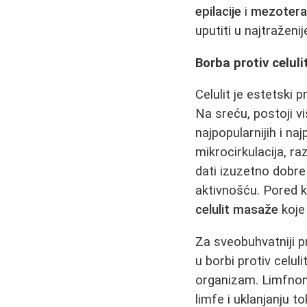
epilacije
i
mezoterap
uputiti u najtraženi
Borba protiv celul
Celulit je estetski 
Na sreću, postoji v
najpopularnijih i na
mikrocirkulacija, r
dati izuzetno dobr
aktivnošću. Pored k
celulit masaže
koje 
Za sveobuhvatniji p
u borbi protiv celuli
organizam. Limfnom
limfe i uklanjanju t