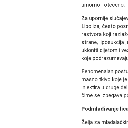
umorno i otečeno.
Za upornije slučajev
Lipoliza, često poz
rastvora koji razla
strane, liposukcija
ukloniti dijetom i 
koje podrazumevaju
Fenomenalan postup
masno tkivo koje je
injektira u druge de
čime se izbegava p
Podmlađivanje lica
Želja za mladalački