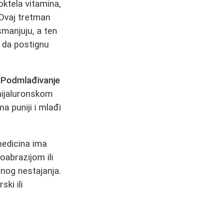
ktela vitamina,
. Ovaj tretman
smanjuju, a ten
e da postignu
.
Podmlađivanje
a hijaluronskom
a puniji i mlađi
edicina ima
abrazijom ili
enog nestajanja.
ski ili