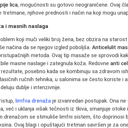
ije lica
, mogućnosti su gotovo neograničene. Ovaj čla
je tretmane, njihove prednosti i način na koji mogu unap
ita i masnih naslaga
problem koji muči veliki broj žena, bez obzira na starost 
iše načina da se njegov izgled poboljša.
Anticelulit ma
jpristupačnijih metoda. Ovaj tip masaže se sprovodi kak
azbile masne naslage i zategnula koža. Redovne
anti ce
e rezultate, posebno kada se kombinuju sa zdravom is
lasičnih ručnih tehnika, u salonima se često koriste i
deluju dublje i intenzivnije.
ristup,
limfna drenaža
je izvanredan postupak. Ona n
ta, već i uklanja višak tečnosti iz tkiva, smanjuje otoke 
 drenažom se stimuliše limfni sistem, što doprinosi 
oksina. Ovaj blagi i opuštajući tretman savršen je za on