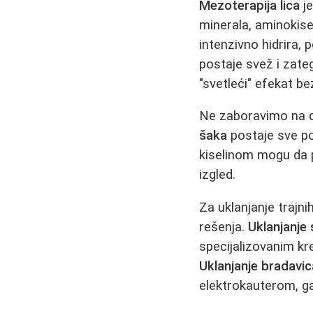
Mezoterapija lica
je
minerala, aminokisel
intenzivno hidrira, 
postaje svež i zate
"svetleći" efekat b
Ne zaboravimo na de
šaka
postaje sve po
kiselinom mogu da p
izgled.
Za uklanjanje trajn
rešenja.
Uklanjanje 
specijalizovanim kr
Uklanjanje bradavic
elektrokauterom, ga