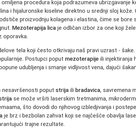
 omiljena procedura koja podrazumeva ubrizgavanje ko
ina i hijaluronske kiseline direktno u srednji sloj kože
podstiče proizvodnju kolagena i elastina, čime se bore 
gnut.
Mezoterapija lica
je odličan izbor za one koji žel
ez oporavka.
love tela koji često otkrivaju naš pravi uzrast - šake
pularnije. Postupci poput
mezoterapije
ili injektiranj
opune udubljenja i smanje vidljivost vena, dajući šakam
ih nesavršenosti poput
strija
ili
bradavica
, savremena m
strija
se može vršiti laserskim tretmanima, mikrodermo
emaama, što dovodi do njihovog izbledjivanja i postep
a
je brz i bezbolan zahvat koji se najčešće obavlja laser
rantujući trajne rezultate.