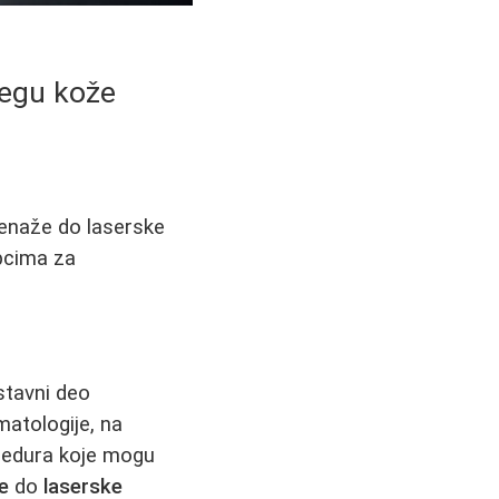
negu kože
renaže do laserske
upcima za
stavni deo
matologije, na
ocedura koje mogu
e
do
laserske