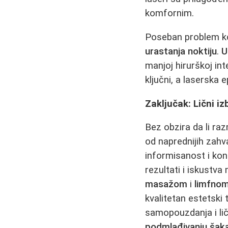
komfornim.
Poseban problem ko
urastanja noktiju
.
U
manjoj hirurškoj int
ključni, a laserska 
Zaključak: Lični iz
Bez obzira da li ra
od naprednijih zah
informisanost i kon
rezultati i iskustva
masažom
i
limfno
kvalitetan estetski 
samopouzdanja i li
podmlađivanju šak