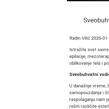
Sveobuhv
Radin Vilić
2026-01
Istražite svet savr
epilacije, mezoterap
oblikovanje tela i p
Sveobuhvatni vodi
U današnje vreme, b
samopouzdanja i živ
raspolaganju nam je
rešiti različite es