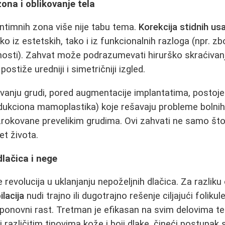
zona i oblikovanje tela
intimnih zona više nije tabu tema.
Korekcija stidnih us
ako iz estetskih, tako i iz funkcionalnih razloga (npr. 
nosti). Zahvat može podrazumevati hirurško skraćivanje
postiže uredniji i simetričniji izgled.
ovanju grudi, pored augmentacije implantatima, postoje
dukciona mamoplastika) koje rešavaju probleme bolnih
uzrokovane prevelikim grudima. Ovi zahvati ne samo št
tet života.
dlačica i nege
e revolucija u uklanjanju nepoželjnih dlačica. Za razliku o
ilacija
nudi trajno ili dugotrajno rešenje ciljajući folikule
 ponovni rast. Tretman je efikasan na svim delovima te
i različitim tipovima kože i boji dlake, čineći postupak 