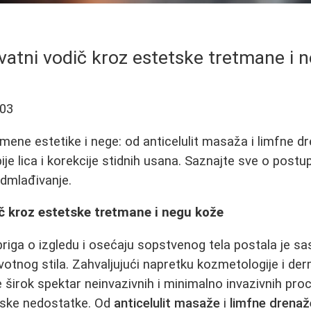
atni vodič kroz estetske tretmane i 
-03
emene estetike i nege: od anticelulit masaža i limfne d
ije lica i korekcije stidnih usana. Saznajte sve o post
odmlađivanje.
č kroz estetske tretmane i negu kože
riga o izgledu i osećaju sopstvenog tela postala je sa
otnog stila. Zahvaljujući napretku kozmetologije i der
 širok spektar neinvazivnih i minimalno invazivnih pr
tetske nedostatke. Od
anticelulit masaže
i
limfne drenaž