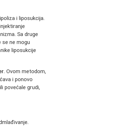
oliza i liposukcija.
njektiranje
ganizma. Sa druge
e se ne mogu
nike liposukcije
er
. Ovom metodom,
šćava i ponovo
ili povećale grudi,
dmlađivanje.