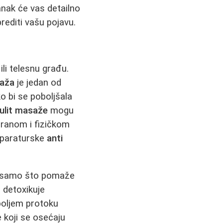
nak će vas detailno
rediti vašu pojavu.
ili telesnu građu.
saža
je jedan od
o bi se poboljšala
lulit masaže
mogu
hranom i fizičkom
 aparaturske
anti
e samo što pomaže
i detoxikuje
boljem protoku
e koji se osećaju