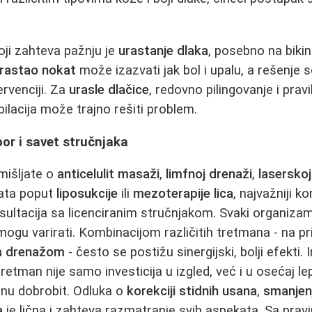
ji zahteva pažnju je
urastanje dlaka
, posebno na bikini
rastao nokat
može izazvati jak bol i upalu, a rešenje 
ervenciji. Za
urasle dlačice
, redovno pilingovanje i pravi
epilacija može trajno rešiti problem.
bor i savet stručnjaka
zmišljate o
anticelulit masaži
,
limfnoj drenaži
,
laserskoj 
vata poput
liposukcije
ili
mezoterapije lica
, najvažniji ko
sultacija sa licenciranim stručnjakom. Svaki organizam 
 mogu varirati. Kombinacijom različitih tretmana - na p
m drenažom
- često se postižu sinergijski, bolji efekti. I
tretman nije samo investicija u izgled, već i u osećaj le
čnu dobrobit. Odluka o
korekciji stidnih usana
,
smanjen
a
je lična i zahteva razmatranje svih aspekata. Sa prav