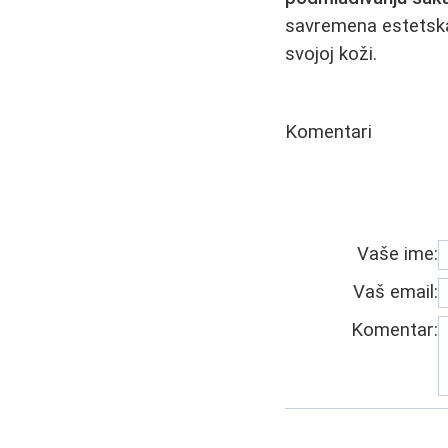
savremena estetska
svojoj koži.
Komentari
Vaše ime:
Vaš email:
Komentar: