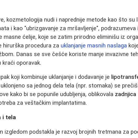
e, kozmetologija nudi i naprednije metode kao što su lip
nata i kao "ubrizgavanje za mršavljenje", podrazumeva i
že masne ćelije, koje se zatim prirodno eliminišu iz or
 je hirurška procedura za
uklanjanje masnih naslaga
koj
vežbom. Danas se sve češće koriste manje invazivne teh
 kraći oporavak.
ak koji kombinuje uklanjanje i dodavanje je
lipotransf
 uklonjeno sa jednog dela tela (npr. stomaka) se preči
love kako bi se popunile udubljenja, oblikovala
zadnjica
otreba za veštačkim implantatima.
 i tela
m izgledom podstakla je razvoj brojnih tretmana za po