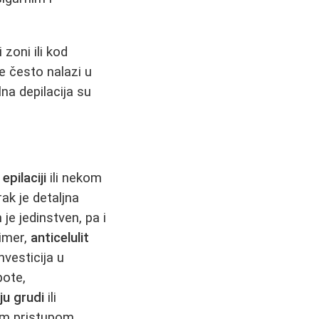
 zoni ili kod
se često nalazi u
lna depilacija su
epilaciji
ili nekom
rak je detaljna
je jedinstven, pa i
rimer,
anticelulit
nvesticija u
pote,
ju grudi
ili
im pristupom,