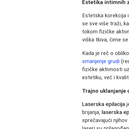
Estetika intimnih 
Estetska korekcija 
se sve više traži, k
tokom fizičke aktiv
viška tkiva, čime se 
Kada je reč o oblik
smanjenje grudi
(re
fizičke aktivnosti 
estetiku, već i kvali
Trajno uklanjanje 
Laserska epilacija
j
brijanja,
laserska ep
sprečavajući njihov
laseri su prilagođen