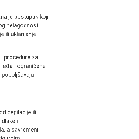
ana
je postupak koji
zbog nelagodnosti
 ili uklanjanje
 i procedure za
 leđa i ograničene
o poboljšavaju
d depilacije ili
 dlake i
la, a savremeni
sigurnim i