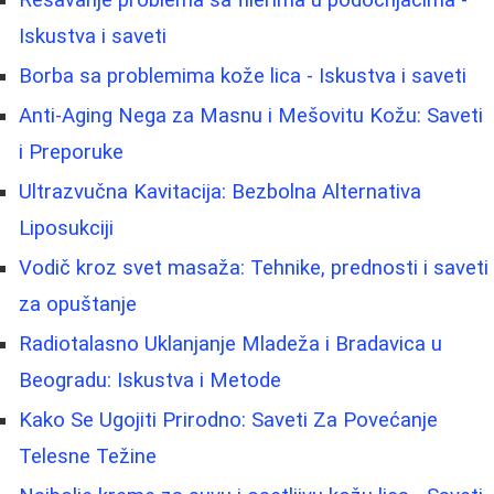
Rešavanje problema sa filerima u podočnjacima -
Iskustva i saveti
Borba sa problemima kože lica - Iskustva i saveti
Anti-Aging Nega za Masnu i Mešovitu Kožu: Saveti
i Preporuke
Ultrazvučna Kavitacija: Bezbolna Alternativa
Liposukciji
Vodič kroz svet masaža: Tehnike, prednosti i saveti
za opuštanje
Radiotalasno Uklanjanje Mladeža i Bradavica u
Beogradu: Iskustva i Metode
Kako Se Ugojiti Prirodno: Saveti Za Povećanje
Telesne Težine