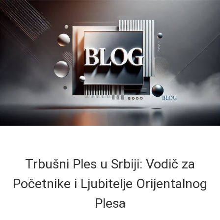
Trbušni Ples u Srbiji: Vodič za
Početnike i Ljubitelje Orijentalnog
Plesa