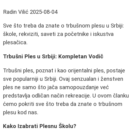
Radin Vilić
2025-08-04
Sve što treba da znate o trbušnom plesu u Srbiji:
škole, rekviziti, saveti za početnike i iskustva
plesačica.
Trbušni Ples u Srbiji: Kompletan Vodič
Trbušni ples, poznat i kao orijentalni ples, postaje
sve popularniji u Srbiji. Ovaj senzualan i ženstven
ples ne samo što jača samopouzdanje već
predstavlja odličan način rekreacije. U ovom članku
ćemo pokriti sve što treba da znate o trbušnom
plesu kod nas.
Kako Izabrati Plesnu Školu?