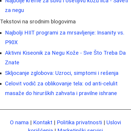
Najbolje kreme za suvu i osetljivu kožu lica - Saveti
za negu
Tekstovi na srodnim blogovima
Najbolji HIIT programi za mrsavljenje: Insanity vs.
P90X
Aktivni Kiseonik za Negu Kože - Sve Što Treba Da
Znate
Skljocanje zglobova: Uzroci, simptomi i rešenja
Celovit vodič za oblikovanje tela: od anti-celulit
masaže do hirurških zahvata i pravilne ishrane
O nama
|
Kontakt
|
Politika privatnosti
|
Uslovi
korišćenja
|
Marketinški servisi