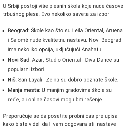
U Srbiji postoji više plesnih škola koje nude časove
trbušnog plesa. Evo nekoliko saveta za izbor:
Beograd:
Škole kao što su Leila Oriental, Aruena
i Salomé nude kvalitetnu nastavu. Novi Beograd
ima nekoliko opcija, uključujući Anahatu.
Novi Sad:
Azar, Studio Oriental i Diva Dance su
popularni izbori.
Niš:
San Layali i Zeina su dobro poznate škole.
Manja mesta:
U manjim gradovima škole su
ređe, ali online časovi mogu biti rešenje.
Preporučuje se da posetite probni čas pre upisa
kako biste videli da li vam odgovara stil nastave i