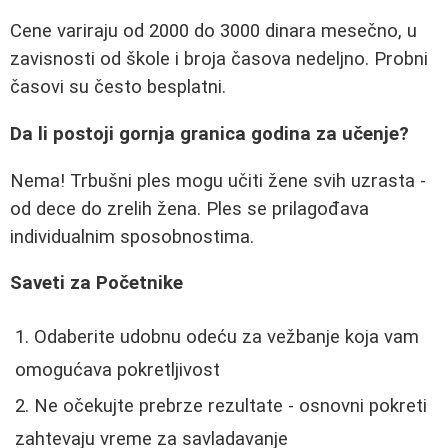
Cene variraju od 2000 do 3000 dinara mesečno, u
zavisnosti od škole i broja časova nedeljno. Probni
časovi su često besplatni.
Da li postoji gornja granica godina za učenje?
Nema! Trbušni ples mogu učiti žene svih uzrasta -
od dece do zrelih žena. Ples se prilagođava
individualnim sposobnostima.
Saveti za Početnike
Odaberite udobnu odeću za vežbanje koja vam
omogućava pokretljivost
Ne očekujte prebrze rezultate - osnovni pokreti
zahtevaju vreme za savladavanje