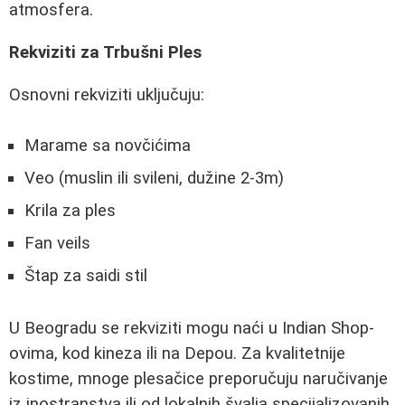
atmosfera.
Rekviziti za Trbušni Ples
Osnovni rekviziti uključuju:
Marame sa novčićima
Veo (muslin ili svileni, dužine 2-3m)
Krila za ples
Fan veils
Štap za saidi stil
U Beogradu se rekviziti mogu naći u Indian Shop-
ovima, kod kineza ili na Depou. Za kvalitetnije
kostime, mnoge plesačice preporučuju naručivanje
iz inostranstva ili od lokalnih švalja specijalizovanih