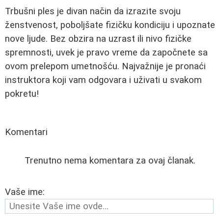
Trbušni ples je divan način da izrazite svoju
ženstvenost, poboljšate fizičku kondiciju i upoznate
nove ljude. Bez obzira na uzrast ili nivo fizičke
spremnosti, uvek je pravo vreme da započnete sa
ovom prelepom umetnošću. Najvažnije je pronaći
instruktora koji vam odgovara i uživati u svakom
pokretu!
Komentari
Trenutno nema komentara za ovaj članak.
Vaše ime: