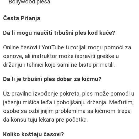
Bollywood plesa
Česta Pitanja
Da li mogu naučiti trbušni ples kod kuće?
Online časovi i YouTube tutorijali mogu pomoći za
osnove, ali instruktor može ispraviti greške u
držanju i tehnici koje sami ne biste primetili.
Da li je trbušni ples dobar za kičmu?
Uz pravilno izvođenje pokreta, ples može pomoći u
jačanju mišića leđa i poboljšanju držanja. Međutim,
osobe sa ozbiljnijim problemima sa kičmom treba
da konsultuju lekara pre početka.
Koliko koštaju časovi?