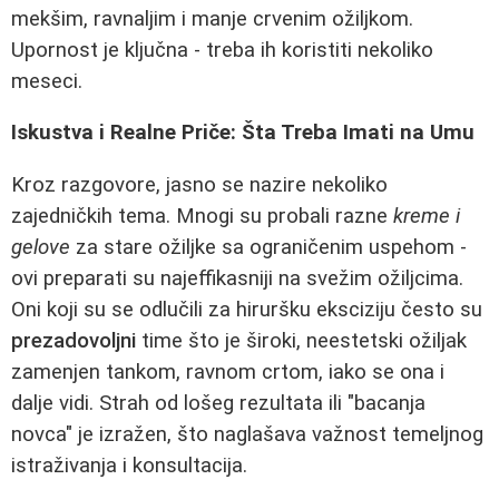
mekšim, ravnaljim i manje crvenim ožiljkom.
Upornost je ključna - treba ih koristiti nekoliko
meseci.
Iskustva i Realne Priče: Šta Treba Imati na Umu
Kroz razgovore, jasno se nazire nekoliko
zajedničkih tema. Mnogi su probali razne
kreme i
gelove
za stare ožiljke sa ograničenim uspehom -
ovi preparati su najeffikasniji na svežim ožiljcima.
Oni koji su se odlučili za hiruršku eksciziju često su
prezadovoljni
time što je široki, neestetski ožiljak
zamenjen tankom, ravnom crtom, iako se ona i
dalje vidi. Strah od lošeg rezultata ili "bacanja
novca" je izražen, što naglašava važnost temeljnog
istraživanja i konsultacija.