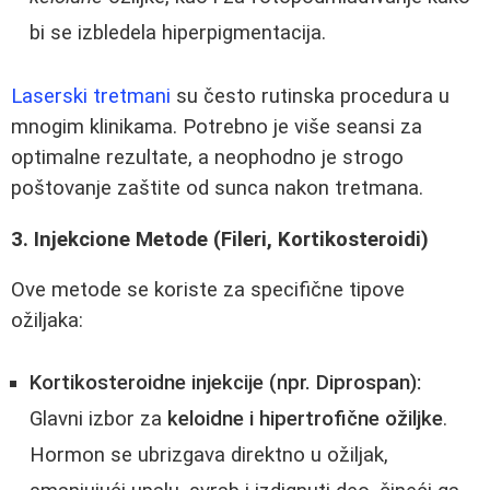
bi se izbledela hiperpigmentacija.
Laserski tretmani
su često rutinska procedura u
mnogim klinikama. Potrebno je više seansi za
optimalne rezultate, a neophodno je strogo
poštovanje zaštite od sunca nakon tretmana.
3. Injekcione Metode (Fileri, Kortikosteroidi)
Ove metode se koriste za specifične tipove
ožiljaka:
Kortikosteroidne injekcije (npr. Diprospan):
Glavni izbor za
keloidne i hipertrofične ožiljke
.
Hormon se ubrizgava direktno u ožiljak,