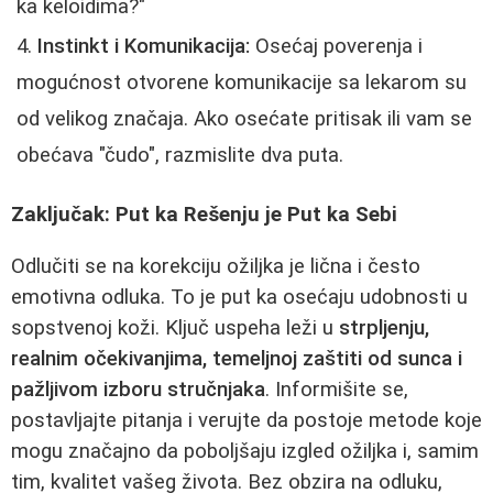
ka keloidima?"
Instinkt i Komunikacija:
Osećaj poverenja i
mogućnost otvorene komunikacije sa lekarom su
od velikog značaja. Ako osećate pritisak ili vam se
obećava "čudo", razmislite dva puta.
Zaključak: Put ka Rešenju je Put ka Sebi
Odlučiti se na korekciju ožiljka je lična i često
emotivna odluka. To je put ka osećaju udobnosti u
sopstvenoj koži. Ključ uspeha leži u
strpljenju,
realnim očekivanjima, temeljnoj zaštiti od sunca i
pažljivom izboru stručnjaka
. Informišite se,
postavljajte pitanja i verujte da postoje metode koje
mogu značajno da poboljšaju izgled ožiljka i, samim
tim, kvalitet vašeg života. Bez obzira na odluku,