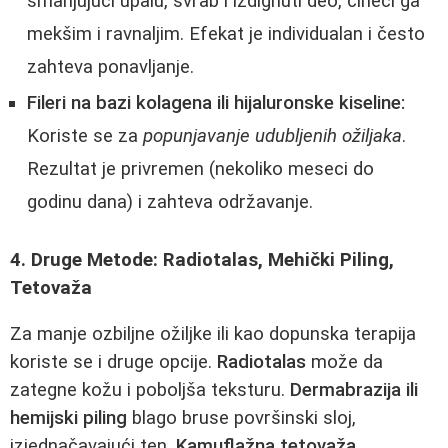
smanjujući upalu, svrab i izdignuti deo, čineći ga
mekšim i ravnaljim. Efekat je individualan i često
zahteva ponavljanje.
Fileri na bazi kolagena ili hijaluronske kiseline:
Koriste se za
popunjavanje udubljenih ožiljaka
.
Rezultat je privremen (nekoliko meseci do
godinu dana) i zahteva održavanje.
4. Druge Metode: Radiotalas, Mehički Piling,
Tetovaža
Za manje ozbiljne ožiljke ili kao dopunska terapija
koriste se i druge opcije.
Radiotalas
može da
zategne kožu i poboljša teksturu.
Dermabrazija ili
hemijski piling
blago bruse površinski sloj,
izjednačavajući ten.
Kamuflažna tetovaža