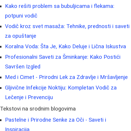
Kako rešiti problem sa bubuljicama i flekama:
potpuni vodič
Vodič kroz svet masaža: Tehnike, prednosti i saveti
za opuštanje
Koralna Voda: Šta Je, Kako Deluje i Lična Iskustva
Profesionalni Saveti za Šminkanje: Kako Postići
Savršen Izgled
Med i Cimet - Prirodni Lek za Zdravlje i Mršavljenje
Gljivične Infekcije Noktiju: Kompletan Vodič za
Lečenje i Prevenciju
Tekstovi na srodnim blogovima
Pastelne i Prirodne Senke za Oči - Saveti i
Inspiracija