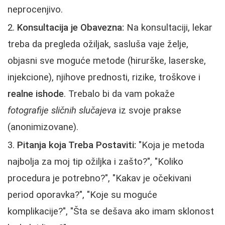
neprocenjivo.
Konsultacija je Obavezna:
Na konsultaciji, lekar
treba da pregleda ožiljak, sasluša vaje želje,
objasni sve moguće metode (hirurške, laserske,
injekcione), njihove prednosti, rizike, troškove i
realne ishode
. Trebalo bi da vam pokaže
fotografije sličnih slučajeva
iz svoje prakse
(anonimizovane).
Pitanja koja Treba Postaviti:
"Koja je metoda
najbolja za moj tip ožiljka i zašto?", "Koliko
procedura je potrebno?", "Kakav je očekivani
period oporavka?", "Koje su moguće
komplikacije?", "Šta se dešava ako imam sklonost