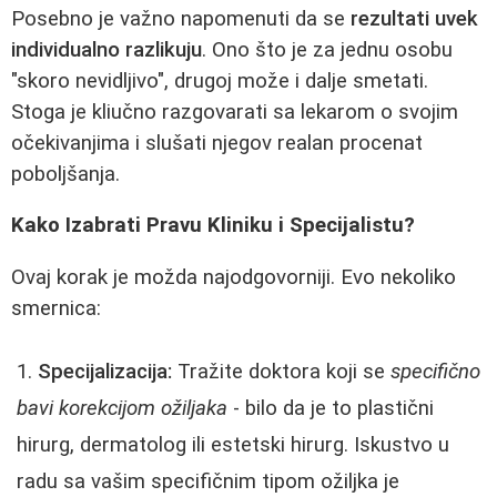
Posebno je važno napomenuti da se
rezultati uvek
individualno razlikuju
. Ono što je za jednu osobu
"skoro nevidljivo", drugoj može i dalje smetati.
Stoga je kliučno razgovarati sa lekarom o svojim
očekivanjima i slušati njegov realan procenat
poboljšanja.
Kako Izabrati Pravu Kliniku i Specijalistu?
Ovaj korak je možda najodgovorniji. Evo nekoliko
smernica:
Specijalizacija:
Tražite doktora koji se
specifično
bavi korekcijom ožiljaka
- bilo da je to plastični
hirurg, dermatolog ili estetski hirurg. Iskustvo u
radu sa vašim specifičnim tipom ožiljka je