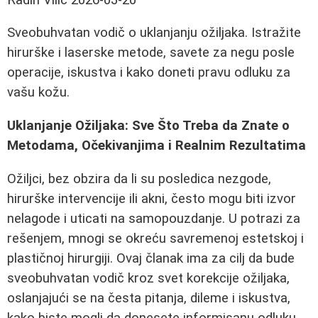
Sveobuhvatan vodič o uklanjanju ožiljaka. Istražite
hirurške i laserske metode, savete za negu posle
operacije, iskustva i kako doneti pravu odluku za
vašu kožu.
Uklanjanje Ožiljaka: Sve Što Treba da Znate o
Metodama, Očekivanjima i Realnim Rezultatima
Ožiljci, bez obzira da li su posledica nezgode,
hirurške intervencije ili akni, često mogu biti izvor
nelagode i uticati na samopouzdanje. U potrazi za
rešenjem, mnogi se okreću savremenoj estetskoj i
plastičnoj hirurgiji. Ovaj članak ima za cilj da bude
sveobuhvatan vodič kroz svet korekcije ožiljaka,
oslanjajući se na česta pitanja, dileme i iskustva,
kako biste mogli da donesete informisanu odluku.