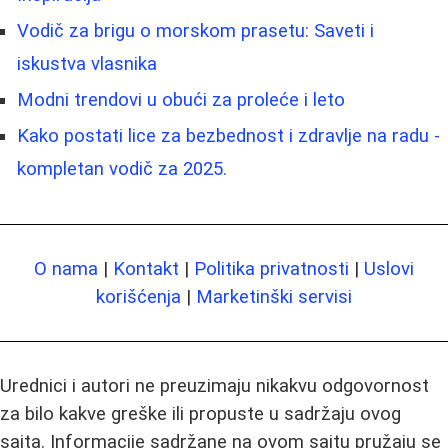
Vodič za brigu o morskom prasetu: Saveti i
iskustva vlasnika
Modni trendovi u obući za proleće i leto
Kako postati lice za bezbednost i zdravlje na radu -
kompletan vodič za 2025.
O nama
|
Kontakt
|
Politika privatnosti
|
Uslovi
korišćenja
|
Marketinški servisi
Urednici i autori ne preuzimaju nikakvu odgovornost
za bilo kakve greške ili propuste u sadržaju ovog
sajta. Informacije sadržane na ovom sajtu pružaju se