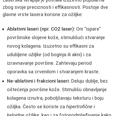
zbog svoje preciznosti i effikasnosti. Postoje dve
glavne vrste lasera korisne za ožiljke:
Ablativni laseri (npr. CO2 laser):
Oni "ispare"
površinske slojeve kože, stimulišući stvaranje
novog kolagena. Izuzetno su effikasni za
udubljene ožiljke
(od boginja ili akni) i za
izravnavanje površine. Zahtevaju period
oporavka sa crvenilom i stvaranjem kraste.
Ne-ablativni i frakcioni laseri:
Deluju dublje, bez
oštećenja površine kože. Stimulišu obnavljanje
kolagena iznutra, poboljšavaju teksturu i boju
ožiljka. Često se koriste za
hipertrofične i
keloidne
ožiljke, kao i za fotopodmlađivanje kako