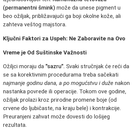
(permanentni šmink)
može da unese pigment u
beo ožiljak, približavajući ga boji okolne kože, ali
zahteva veštog majstora.
Ključni Faktori za Uspeh: Ne Zaboravite na Ovo
Vreme je Od Suštinske Važnosti
Ožiljci moraju da
"sazru"
. Svaki stručnjak će reći da
se sa korektivnim procedurama treba sačekati
najmanje godinu dana, a po mogućstvu i duže
nakon
nastanka povrede ili operacije. Tokom ove godine,
ožiljak prolazi kroz prirodne promene boje (od
crvene do ljubičaste, na kraju bele) i kontrakcije.
Preuranjeni zahvat može dovesti do lošijeg
rezultata.