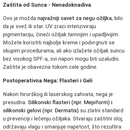
Zaštita od Sunca - Nenadoknadiva
Ovo je možda
najvažniji savet za negu ožiljka
, bilo
da je svež ili star. UV zraci intenziviraju
pigmentaciju, čineći ožiljak
tamnijim i upadljivijim
.
Možete koristiti najbolje kreme i podvrgnuti se
skupim procedurama, ali ako izlažete ožiljak suncu
bez visokog SPF-a, svi napori mogu biti uzaludni.
Zaštita je obavezna tokom cele godine.
Postoperativna Nega: Flasteri i Geli
Nakon hirurškog ili laserskog zahvata, nega je
presudna.
Silikonski flasteri (npr. Mepiform) i
silikonski gelovi (npr. Dermatix)
su zlatni standard
u prevenciji i lečenju ožiljaka. Stvaraju zaštitni sloj,
održavaju vlagu i smanjuje napetost, što rezultira