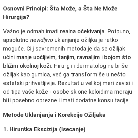
Osnovni Principi: Šta Može, a Šta Ne Može
Hirurgija?
Važno je odmah imati
realna očekivanja
. Potpuno,
apsolutno
nevidljivo
uklanjanje ožiljka je retko
moguće. Cilj savremenih metoda je da se ožiljak
učini
manje uočljivim, tanjim, ravnaljim i bojom što
bližim okolnoj koži
. Hirurg ili dermatolog ne briše
ožiljak kao gumica, već ga transformiše u nešto
estetski prihvatljivije. Rezultat u velikoj meri zavisi i
od tipa vaše kože - osobe sklone keloidima moraju
biti posebno oprezne i imati dodatne konsultacije.
Metode Uklanjanja i Korekcije Ožiljaka
1. Hirurška Ekscizija (Isecanje)