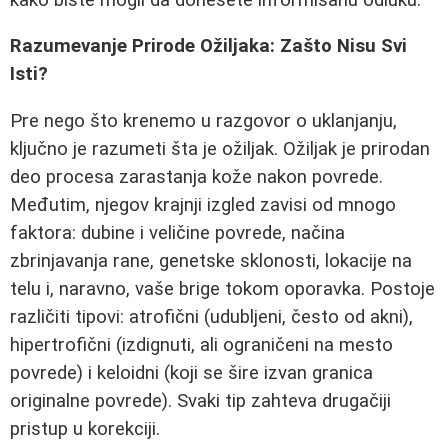
Razumevanje Prirode Ožiljaka: Zašto Nisu Svi
Isti?
Pre nego što krenemo u razgovor o uklanjanju,
ključno je razumeti šta je ožiljak. Ožiljak je prirodan
deo procesa zarastanja kože nakon povrede.
Međutim, njegov krajnji izgled zavisi od mnogo
faktora: dubine i veličine povrede, načina
zbrinjavanja rane, genetske sklonosti, lokacije na
telu i, naravno, vaše brige tokom oporavka. Postoje
različiti tipovi: atrofični (udubljeni, često od akni),
hipertrofični (izdignuti, ali ograničeni na mesto
povrede) i keloidni (koji se šire izvan granica
originalne povrede). Svaki tip zahteva drugačiji
pristup u korekciji.