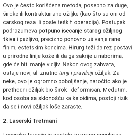
Ovo je često korišćena metoda, posebno za duge,
široke ili kontraktuirane ožiljke (kao što su oni od
carskog reza ili posle teških operacija). Postupak
podrazumeva
potpuno isecanje starog ožiljnog
tkiva
i pažljivo, precizno ponovno ušivanje rane
finim, estetskim koncima. Hirurg teži da rez postavi
u prirodne linije kože ili da ga sakrije u naborima,
gde će biti manje vidljiv. Nakon ovog zahvata,
ostaje novi, ali znatno
tanji i pravilniji
ožiljak. Za
neke, ovo je ogromno poboljšanje, naročito ako je
prethodni ožiljak bio širok i deformisan. Međutim,
kod osoba sa sklonošću ka keloidima, postoji rizik
da se i novi ožiljak loše zaraste.
2. Laserski Tretmani
Laserska terapija je postala izuzetno popularna