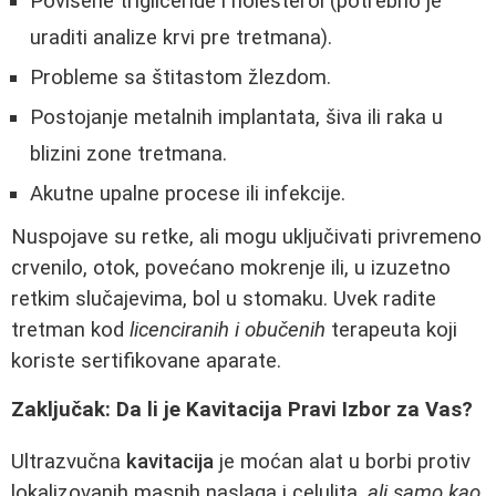
Povišene trigliceride i holesterol (potrebno je
uraditi analize krvi pre tretmana).
Probleme sa štitastom žlezdom.
Postojanje metalnih implantata, šiva ili raka u
blizini zone tretmana.
Akutne upalne procese ili infekcije.
Nuspojave su retke, ali mogu uključivati privremeno
crvenilo, otok, povećano mokrenje ili, u izuzetno
retkim slučajevima, bol u stomaku. Uvek radite
tretman kod
licenciranih i obučenih
terapeuta koji
koriste sertifikovane aparate.
Zaključak: Da li je Kavitacija Pravi Izbor za Vas?
Ultrazvučna
kavitacija
je moćan alat u borbi protiv
lokalizovanih masnih naslaga i celulita,
ali samo kao