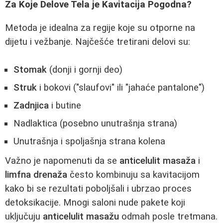
Za Koje Delove Tela je Kavitacija Pogodna?
Metoda je idealna za regije koje su otporne na
dijetu i vežbanje. Najčešće tretirani delovi su:
Stomak
(donji i gornji deo)
Struk
i bokovi ("slaufovi" ili "jahaće pantalone")
Zadnjica
i butine
Nadlaktica (posebno unutrašnja strana)
Unutrašnja i spoljašnja strana kolena
Važno je napomenuti da se
anticelulit masaža
i
limfna drenaža
često kombinuju sa kavitacijom
kako bi se rezultati poboljšali i ubrzao proces
detoksikacije. Mnogi saloni nude pakete koji
uključuju
anticelulit masažu
odmah posle tretmana.