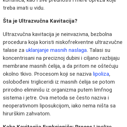
treba imati u vidu.
Šta je Ultrazvučna Kavitacija?
Ultrazvučna kavitacija je neinvazivna, bezbolna
procedura koja koristi niskofrekventne ultrazvučne
talase za
uklanjanje masnih naslaga
. Talasi su
koncentrisani na preciznoj dubini i ciljano razbijaju
membrane masnih ćelija, a da pritom ne oštećuju
okolno tkivo. Procesom koji se naziva
lipoliza
,
oslobođeni trigliceridi iz masnih ćelija se potom
prirodno eliminišu iz organizma putem limfnog
sistema i jetre. Ova metoda se često naziva i
neoperativnom liposukcijom, iako nema ništa sa
hirurškim zahvatom.
Kako Kavitacija Funkcioniše: Proces
Lipolize