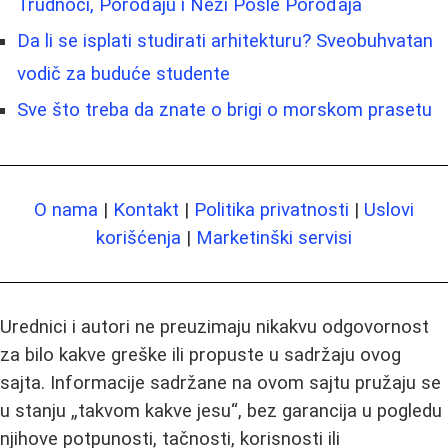
Trudnoći, Porođaju i Nezi Posle Porođaja
Da li se isplati studirati arhitekturu? Sveobuhvatan
vodič za buduće studente
Sve što treba da znate o brigi o morskom prasetu
O nama
|
Kontakt
|
Politika privatnosti
|
Uslovi
korišćenja
|
Marketinški servisi
Urednici i autori ne preuzimaju nikakvu odgovornost
za bilo kakve greške ili propuste u sadržaju ovog
sajta. Informacije sadržane na ovom sajtu pružaju se
u stanju „takvom kakve jesu“, bez garancija u pogledu
njihove potpunosti, tačnosti, korisnosti ili