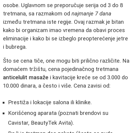
osobe. Uglavnom se preporučuje serija od 3 do 8
tretmana, sa razmakom od
najmanje 7 dana
između tretmana iste regije. Ovaj razmak je bitan
kako bi organizam imao vremena da obavi proces
eliminacije i kako bi se izbeglo preopterećenje jetre
i bubrega.
Što se cena tiče, one mogu biti prilično različite. Na
domaćem tržištu, cena pojedinačnog tretmana
anticelulit masaže
i kavitacije kreće se od 3.000 do
10.000 dinara, a često i više. Cena zavisi od:
Prestiža i lokacije salona ili klinike.
Korišćenog aparata (poznati brendovi su
Cavistar, BeautyTek Avita).