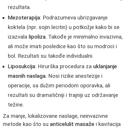
rezultata.
Mezoterapija
: Podrazumeva ubrizgavanje
koktela (npr. sojin lecitin) u potkožje kako bi se
izazvala
lipoliza
. Takođe je minimalno invazivna,
ali može imati posledice kao što su modroci i
bol. Rezultati su takođe individualni.
Liposukcija
: Hirurška procedura za
uklanjanje
masnih naslaga
. Nosi rizike anestezije i
operacije, sa dužim periodom oporavka, ali
rezultati su dramatičniji i trajniji uz održavanje
težine.
Za manje, lokalizovane naslage, neinvazivne
metode kao što su
anticelulit masaže
i kavitacija