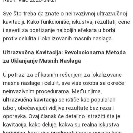
Sve što treba da znate o neinvazivnoj ultrazvučnoj
kavitaciji. Kako funkcioniše, iskustva, rezultati, cene
i saveti za postizanje najboljih efekata u borbi
protiv celulita i lokalizovanih masnih naslaga.
Ultrazvučna Kavitacija: Revolucionarna Metoda
za Uklanjanje Masnih Naslaga
U potrazi za efikasnim rešenjem za lokalizovane
masne naslage i celulit, sve više osoba se okreće
neinvazivnim procedurama. Među njima,
ultrazvučna kavitacija
se ističe kao popularan
izbor, obećavajući vidljive rezultate bez reza i
oporavka. Ovaj članak će detaljno istražiti šta je
kavitacija
, kako deluje, kakva su realna iskustva
korisnica, kao i sve prednosti i mere opreza koje