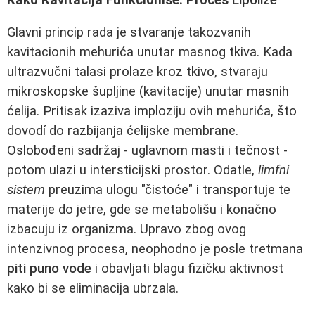
Glavni princip rada je stvaranje takozvanih
kavitacionih mehurića unutar masnog tkiva. Kada
ultrazvučni talasi prolaze kroz tkivo, stvaraju
mikroskopske šupljine (kavitacije) unutar masnih
ćelija. Pritisak izaziva imploziju ovih mehurića, što
dovodí do razbijanja ćelijske membrane.
Oslobođeni sadržaj - uglavnom masti i tečnost -
potom ulazi u intersticijski prostor. Odatle,
limfni
sistem
preuzima ulogu "čistoće" i transportuje te
materije do jetre, gde se metabolišu i konačno
izbacuju iz organizma. Upravo zbog ovog
intenzivnog procesa, neophodno je posle tretmana
piti puno vode
i obavljati blagu fizičku aktivnost
kako bi se eliminacija ubrzala.