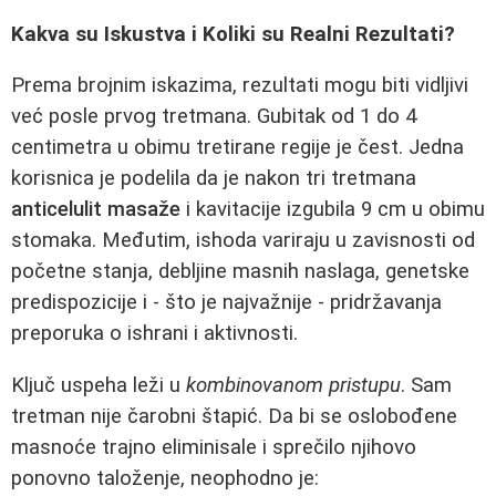
Kakva su Iskustva i Koliki su Realni Rezultati?
Prema brojnim iskazima, rezultati mogu biti vidljivi
već posle prvog tretmana. Gubitak od 1 do 4
centimetra u obimu tretirane regije je čest. Jedna
korisnica je podelila da je nakon tri tretmana
anticelulit masaže
i kavitacije izgubila 9 cm u obimu
stomaka. Međutim, ishoda variraju u zavisnosti od
početne stanja, debljine masnih naslaga, genetske
predispozicije i - što je najvažnije - pridržavanja
preporuka o ishrani i aktivnosti.
Ključ uspeha leži u
kombinovanom pristupu
. Sam
tretman nije čarobni štapić. Da bi se oslobođene
masnoće trajno eliminisale i sprečilo njihovo
ponovno taloženje, neophodno je: