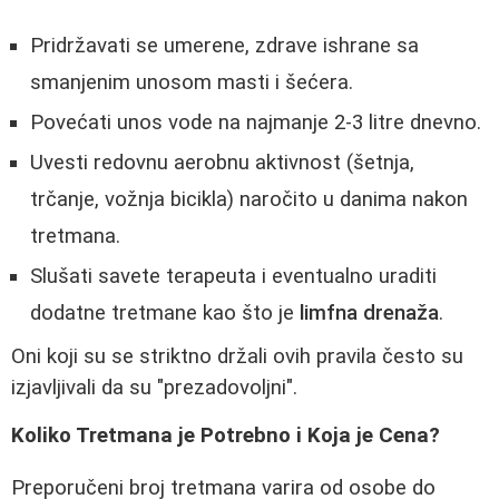
Pridržavati se umerene, zdrave ishrane sa
smanjenim unosom masti i šećera.
Povećati unos vode na najmanje 2-3 litre dnevno.
Uvesti redovnu aerobnu aktivnost (šetnja,
trčanje, vožnja bicikla) naročito u danima nakon
tretmana.
Slušati savete terapeuta i eventualno uraditi
dodatne tretmane kao što je
limfna drenaža
.
Oni koji su se striktno držali ovih pravila često su
izjavljivali da su "prezadovoljni".
Koliko Tretmana je Potrebno i Koja je Cena?
Preporučeni broj tretmana varira od osobe do