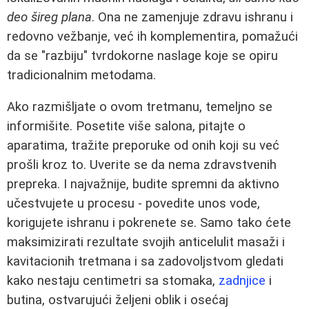
deo šireg plana
. Ona ne zamenjuje zdravu ishranu i
redovno vežbanje, već ih komplementira, pomažući
da se "razbiju" tvrdokorne naslage koje se opiru
tradicionalnim metodama.
Ako razmišljate o ovom tretmanu, temeljno se
informišite. Posetite više salona, pitajte o
aparatima, tražite preporuke od onih koji su već
prošli kroz to. Uverite se da nema zdravstvenih
prepreka. I najvažnije, budite spremni da aktivno
učestvujete u procesu - povedite unos vode,
korigujete ishranu i pokrenete se. Samo tako ćete
maksimizirati rezultate svojih anticelulit masaži i
kavitacionih tretmana i sa zadovoljstvom gledati
kako nestaju centimetri sa stomaka,
zadnjice
i
butina, ostvarujući željeni oblik i osećaj