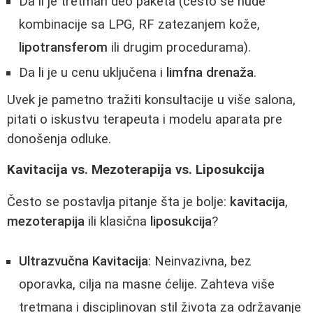
Da li je tretman deo paketa (često se nude
kombinacije sa LPG, RF zatezanjem kože,
lipotransferom
ili drugim procedurama).
Da li je u cenu uključena i
limfna drenaža
.
Uvek je pametno tražiti konsultacije u više salona,
pitati o iskustvu terapeuta i modelu aparata pre
donošenja odluke.
Kavitacija vs. Mezoterapija vs. Liposukcija
Često se postavlja pitanje šta je bolje:
kavitacija
,
mezoterapija
ili klasična
liposukcija
?
Ultrazvučna Kavitacija
: Neinvazivna, bez
oporavka, cilja na masne ćelije. Zahteva više
tretmana i disciplinovan stil života za održavanje